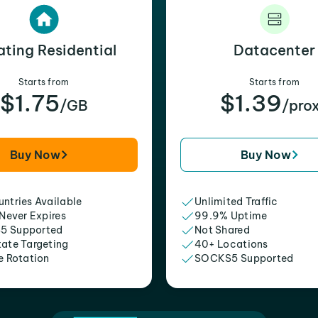
ating Residential
Datacenter
Starts from
Starts from
$1.75
$1.39
/GB
/pro
Buy Now
Buy Now
ntries Available
Unlimited Traffic
 Never Expires
99.9% Uptime
5 Supported
Not Shared
tate Targeting
40+ Locations
e Rotation
SOCKS5 Supported