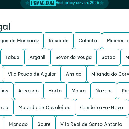
Best proxy servers 2025
gal
gos de Monsaraz
Resende
Calheta
Moimenta
Tabua
Arganil
Sever do Vouga
Satao
M
Vila Pouca de Aguiar
Ansiao
Miranda do Cor
nhos
Arcozelo
Horta
Moura
Nazare
Pe
erpa
Macedo de Cavaleiros
Condeixa-a-Nova
Moncao
Soure
Vila Real de Santo Antonio