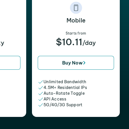
Mobile
Starts from
$10.11
xy
/day
Buy Now
Unlimited Bandwidth
4.5M+ Residential IPs
Auto-Rotate Toggle
API Access
5G/4G/3G Support