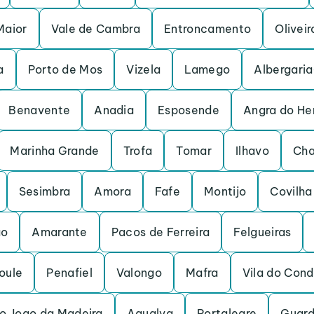
Maior
Vale de Cambra
Entroncamento
Oliveir
a
Porto de Mos
Vizela
Lamego
Albergari
Benavente
Anadia
Esposende
Angra do He
Marinha Grande
Trofa
Tomar
Ilhavo
Cha
Sesimbra
Amora
Fafe
Montijo
Covilha
ao
Amarante
Pacos de Ferreira
Felgueiras
oule
Penafiel
Valongo
Mafra
Vila do Con
o Joao da Madeira
Agualva
Portalegre
Guar