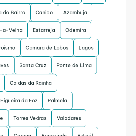
a do Bairro
Canico
Azambuja
a-a-Velha
Estarreja
Odemira
roismo
Camara de Lobos
Lagos
ves
Santa Cruz
Ponte de Lima
Caldas da Rainha
Figueira da Foz
Palmela
de
Torres Vedras
Valadares
da
Cacem
Ermezinde
Estoril