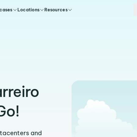
 cases
Locations
Resources
rreiro
Go!
atacenters and