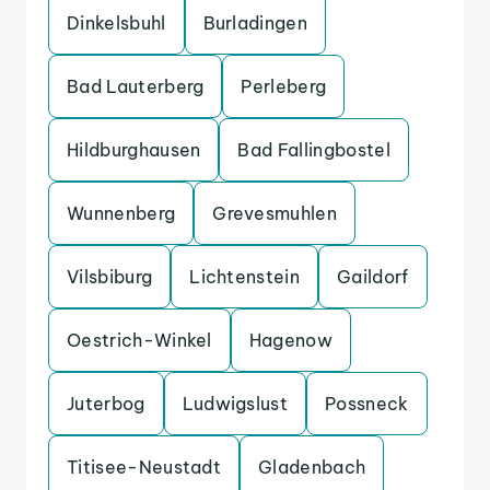
Dinkelsbuhl
Burladingen
Bad Lauterberg
Perleberg
Hildburghausen
Bad Fallingbostel
Wunnenberg
Grevesmuhlen
Vilsbiburg
Lichtenstein
Gaildorf
Oestrich-Winkel
Hagenow
Juterbog
Ludwigslust
Possneck
Titisee-Neustadt
Gladenbach