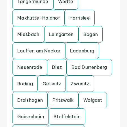
Tangermunde
Werlte
Maxhutte-Haidhof
Harrislee
Miesbach
Leingarten
Bogen
Lauffen am Neckar
Ladenburg
Neuenrade
Diez
Bad Durrenberg
Roding
Oelsnitz
Zwonitz
Drolshagen
Pritzwalk
Wolgast
Geisenheim
Staffelstein