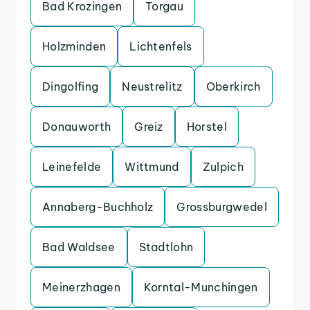
Bad Krozingen
Torgau
Holzminden
Lichtenfels
Dingolfing
Neustrelitz
Oberkirch
Donauworth
Greiz
Horstel
Leinefelde
Wittmund
Zulpich
Annaberg-Buchholz
Grossburgwedel
Bad Waldsee
Stadtlohn
Meinerzhagen
Korntal-Munchingen