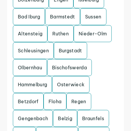
Bad Iburg
Barmstedt
Sussen
Altensteig
Ruthen
Nieder-Olm
Schleusingen
Burgstadt
Olbernhau
Bischofswerda
Hammelburg
Osterwieck
Betzdorf
Floha
Regen
Gengenbach
Belzig
Braunfels