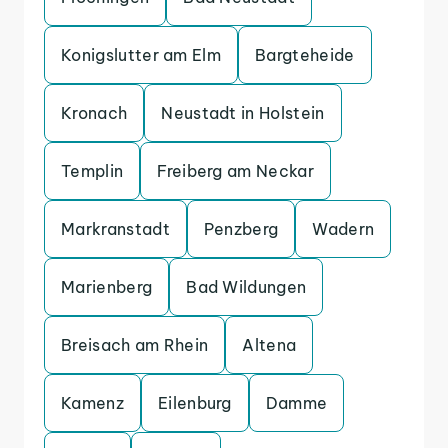
Konigslutter am Elm
Bargteheide
Kronach
Neustadt in Holstein
Templin
Freiberg am Neckar
Markranstadt
Penzberg
Wadern
Marienberg
Bad Wildungen
Breisach am Rhein
Altena
Kamenz
Eilenburg
Damme