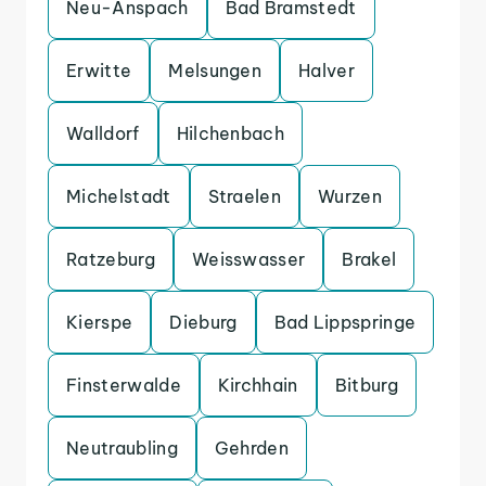
Neu-Anspach
Bad Bramstedt
Erwitte
Melsungen
Halver
Walldorf
Hilchenbach
Michelstadt
Straelen
Wurzen
Ratzeburg
Weisswasser
Brakel
Kierspe
Dieburg
Bad Lippspringe
Finsterwalde
Kirchhain
Bitburg
Neutraubling
Gehrden