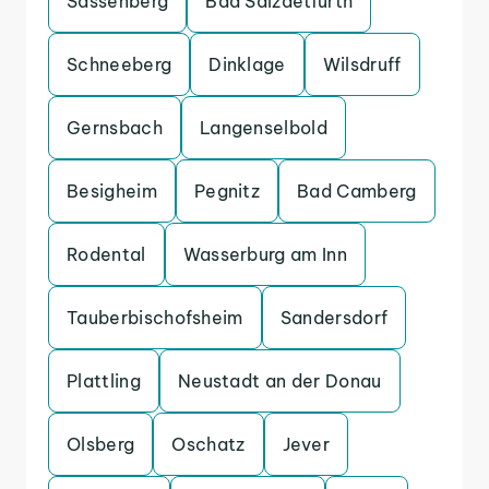
Sassenberg
Bad Salzdetfurth
Schneeberg
Dinklage
Wilsdruff
Gernsbach
Langenselbold
Besigheim
Pegnitz
Bad Camberg
Rodental
Wasserburg am Inn
Tauberbischofsheim
Sandersdorf
Plattling
Neustadt an der Donau
Olsberg
Oschatz
Jever