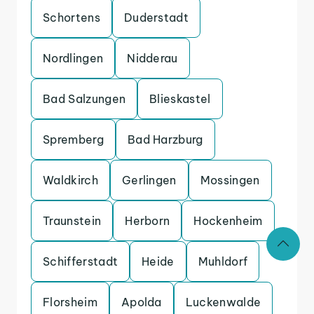
Schortens
Duderstadt
Nordlingen
Nidderau
Bad Salzungen
Blieskastel
Spremberg
Bad Harzburg
Waldkirch
Gerlingen
Mossingen
Traunstein
Herborn
Hockenheim
Schifferstadt
Heide
Muhldorf
Florsheim
Apolda
Luckenwalde