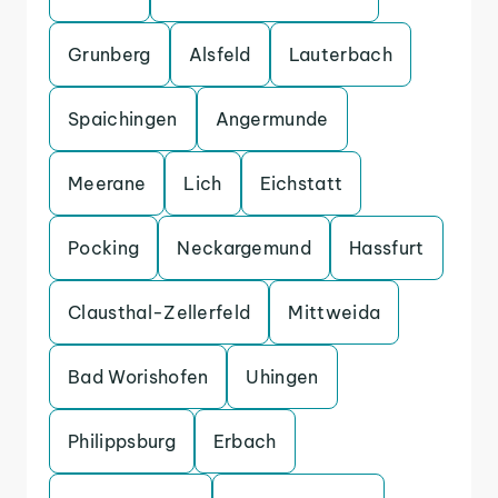
Grunberg
Alsfeld
Lauterbach
Spaichingen
Angermunde
Meerane
Lich
Eichstatt
Pocking
Neckargemund
Hassfurt
Clausthal-Zellerfeld
Mittweida
Bad Worishofen
Uhingen
Philippsburg
Erbach