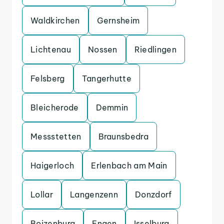
Waldkirchen
Gernsheim
Lichtenau
Nossen
Riedlingen
Felsberg
Tangerhutte
Bleicherode
Demmin
Messstetten
Braunsbedra
Haigerloch
Erlenbach am Main
Lollar
Langenzenn
Donzdorf
Boizenburg
Engen
Isselburg