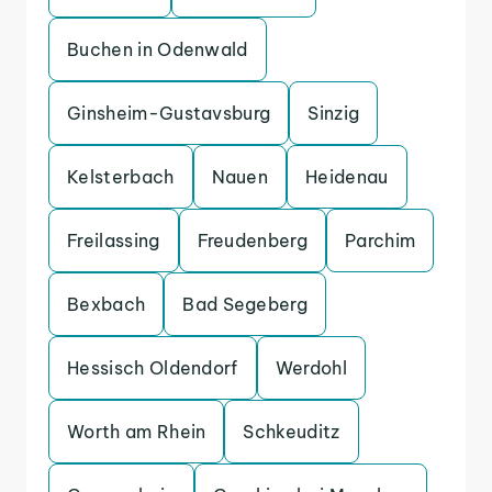
Buchen in Odenwald
Ginsheim-Gustavsburg
Sinzig
Kelsterbach
Nauen
Heidenau
Freilassing
Freudenberg
Parchim
Bexbach
Bad Segeberg
Hessisch Oldendorf
Werdohl
Worth am Rhein
Schkeuditz