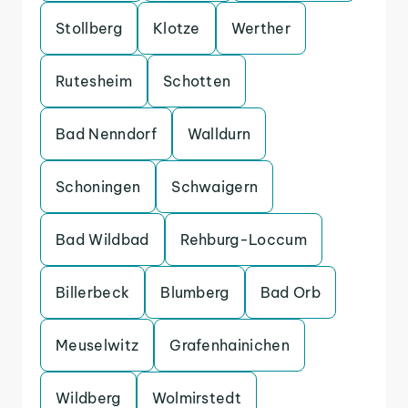
Stollberg
Klotze
Werther
Rutesheim
Schotten
Bad Nenndorf
Walldurn
Schoningen
Schwaigern
Bad Wildbad
Rehburg-Loccum
Billerbeck
Blumberg
Bad Orb
Meuselwitz
Grafenhainichen
Wildberg
Wolmirstedt