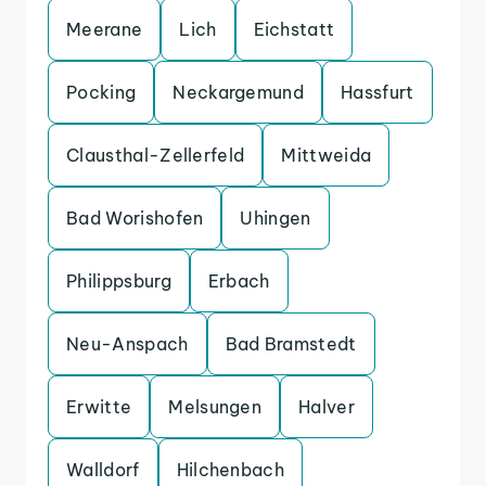
Meerane
Lich
Eichstatt
Pocking
Neckargemund
Hassfurt
Clausthal-Zellerfeld
Mittweida
Bad Worishofen
Uhingen
Philippsburg
Erbach
Neu-Anspach
Bad Bramstedt
Erwitte
Melsungen
Halver
Walldorf
Hilchenbach