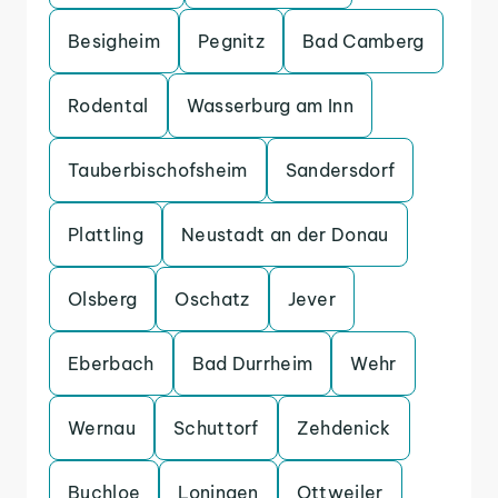
Besigheim
Pegnitz
Bad Camberg
Rodental
Wasserburg am Inn
Tauberbischofsheim
Sandersdorf
Plattling
Neustadt an der Donau
Olsberg
Oschatz
Jever
Eberbach
Bad Durrheim
Wehr
Wernau
Schuttorf
Zehdenick
Buchloe
Loningen
Ottweiler