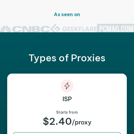
As seen on
Types of Proxies
ISP
Starts from
$2.40
/proxy