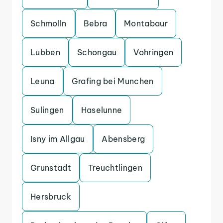
Schmolln
Bebra
Montabaur
Lubben
Schongau
Vohringen
Leuna
Grafing bei Munchen
Sulingen
Haselunne
Isny im Allgau
Abensberg
Grunstadt
Treuchtlingen
Hersbruck