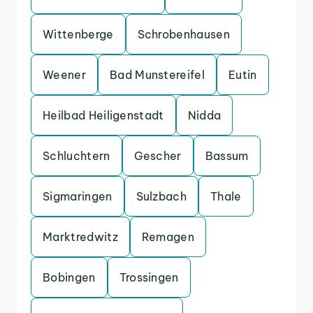
Wittenberge
Schrobenhausen
Weener
Bad Munstereifel
Eutin
Heilbad Heiligenstadt
Nidda
Schluchtern
Gescher
Bassum
Sigmaringen
Sulzbach
Thale
Marktredwitz
Remagen
Bobingen
Trossingen