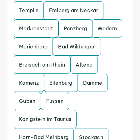
Templin
Freiberg am Neckar
Markranstadt
Penzberg
Wadern
Marienberg
Bad Wildungen
Breisach am Rhein
Altena
Kamenz
Eilenburg
Damme
Guben
Fussen
Konigstein im Taunus
Horn-Bad Meinberg
Stockach