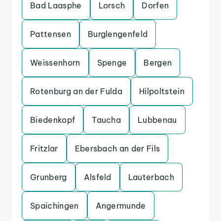
Bad Laasphe
Lorsch
Dorfen
Pattensen
Burglengenfeld
Weissenhorn
Spenge
Bergen
Rotenburg an der Fulda
Hilpoltstein
Biedenkopf
Taucha
Lubbenau
Fritzlar
Ebersbach an der Fils
Grunberg
Alsfeld
Lauterbach
Spaichingen
Angermunde