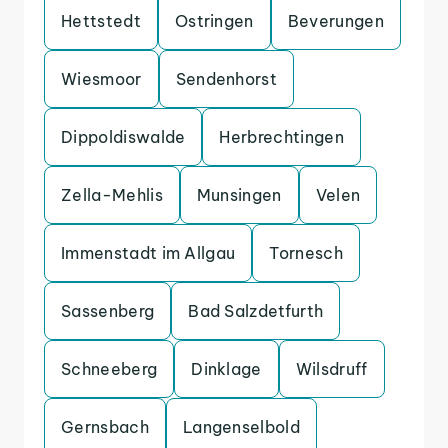
Hettstedt
Ostringen
Beverungen
Wiesmoor
Sendenhorst
Dippoldiswalde
Herbrechtingen
Zella-Mehlis
Munsingen
Velen
Immenstadt im Allgau
Tornesch
Sassenberg
Bad Salzdetfurth
Schneeberg
Dinklage
Wilsdruff
Gernsbach
Langenselbold