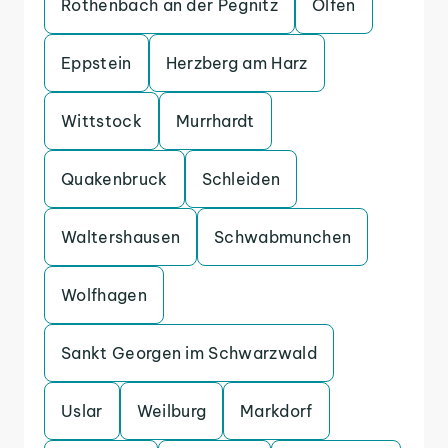
Rothenbach an der Pegnitz
Olfen
Eppstein
Herzberg am Harz
Wittstock
Murrhardt
Quakenbruck
Schleiden
Waltershausen
Schwabmunchen
Wolfhagen
Sankt Georgen im Schwarzwald
Uslar
Weilburg
Markdorf