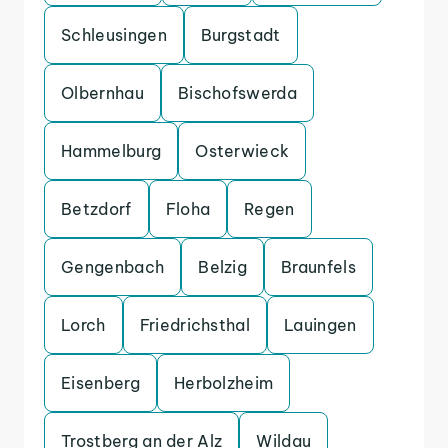
Schleusingen
Burgstadt
Olbernhau
Bischofswerda
Hammelburg
Osterwieck
Betzdorf
Floha
Regen
Gengenbach
Belzig
Braunfels
Lorch
Friedrichsthal
Lauingen
Eisenberg
Herbolzheim
Trostberg an der Alz
Wildau