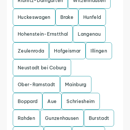
Ribnitz-Damgarten
Witzenhausen
Huckeswagen
Brake
Hunfeld
Hohenstein-Ernstthal
Langenau
Zeulenroda
Hofgeismar
Illingen
Neustadt bei Coburg
Ober-Ramstadt
Mainburg
Boppard
Aue
Schriesheim
Rahden
Gunzenhausen
Burstadt