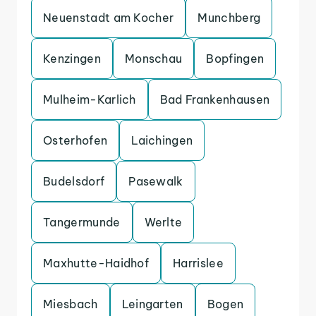
Neuenstadt am Kocher
Munchberg
Kenzingen
Monschau
Bopfingen
Mulheim-Karlich
Bad Frankenhausen
Osterhofen
Laichingen
Budelsdorf
Pasewalk
Tangermunde
Werlte
Maxhutte-Haidhof
Harrislee
Miesbach
Leingarten
Bogen