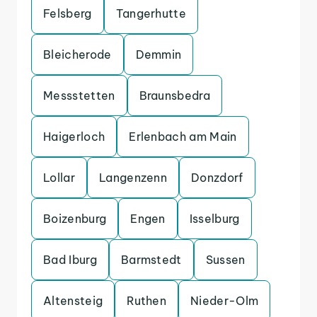
Felsberg
Tangerhutte
Bleicherode
Demmin
Messstetten
Braunsbedra
Haigerloch
Erlenbach am Main
Lollar
Langenzenn
Donzdorf
Boizenburg
Engen
Isselburg
Bad Iburg
Barmstedt
Sussen
Altensteig
Ruthen
Nieder-Olm