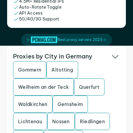
4.5M+ Residential IPs
Auto-Rotate Toggle
API Access
5G/4G/3G Support
Best proxy servers 2025
Proxies by City in Germany
Gommern
Altotting
Weilheim an der Teck
Querfurt
Waldkirchen
Gernsheim
Lichtenau
Nossen
Riedlingen