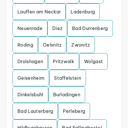
Lauffen am Neckar
Ladenburg
Neuenrade
Diez
Bad Durrenberg
Roding
Oelsnitz
Zwonitz
Drolshagen
Pritzwalk
Wolgast
Geisenheim
Staffelstein
Dinkelsbuhl
Burladingen
Bad Lauterberg
Perleberg
Hildburghausen
Bad Fallingbostel