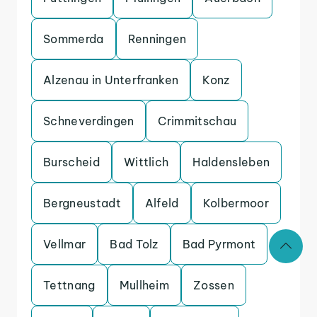
Sommerda
Renningen
Alzenau in Unterfranken
Konz
Schneverdingen
Crimmitschau
Burscheid
Wittlich
Haldensleben
Bergneustadt
Alfeld
Kolbermoor
Vellmar
Bad Tolz
Bad Pyrmont
Tettnang
Mullheim
Zossen