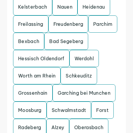
Kelsterbach
Nauen
Heidenau
Freilassing
Freudenberg
Parchim
Bexbach
Bad Segeberg
Hessisch Oldendorf
Werdohl
Worth am Rhein
Schkeuditz
Grossenhain
Garching bei Munchen
Moosburg
Schwalmstadt
Forst
Radeberg
Alzey
Oberasbach