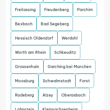
Freilassing
Freudenberg
Parchim
Bexbach
Bad Segeberg
Hessisch Oldendorf
Werdohl
Worth am Rhein
Schkeuditz
Grossenhain
Garching bei Munchen
Moosburg
Schwalmstadt
Forst
Radeberg
Alzey
Oberasbach
Lahnstein
Kleinsachsenheim