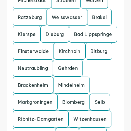
Michelstadt
Straelen
Wurzen
Ratzeburg
Weisswasser
Brakel
Kierspe
Dieburg
Bad Lippspringe
Finsterwalde
Kirchhain
Bitburg
Neutraubling
Gehrden
Brackenheim
Mindelheim
Markgroningen
Blomberg
Selb
Ribnitz-Damgarten
Witzenhausen