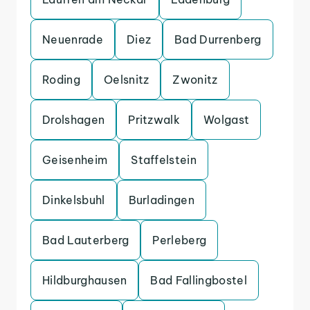
Neuenrade
Diez
Bad Durrenberg
Roding
Oelsnitz
Zwonitz
Drolshagen
Pritzwalk
Wolgast
Geisenheim
Staffelstein
Dinkelsbuhl
Burladingen
Bad Lauterberg
Perleberg
Hildburghausen
Bad Fallingbostel