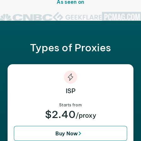
As seen on
Types of Proxies
ISP
Starts from
$2.40
/proxy
Buy Now