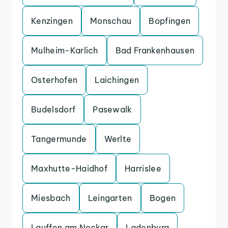
Kenzingen
Monschau
Bopfingen
Mulheim-Karlich
Bad Frankenhausen
Osterhofen
Laichingen
Budelsdorf
Pasewalk
Tangermunde
Werlte
Maxhutte-Haidhof
Harrislee
Miesbach
Leingarten
Bogen
Lauffen am Neckar
Ladenburg