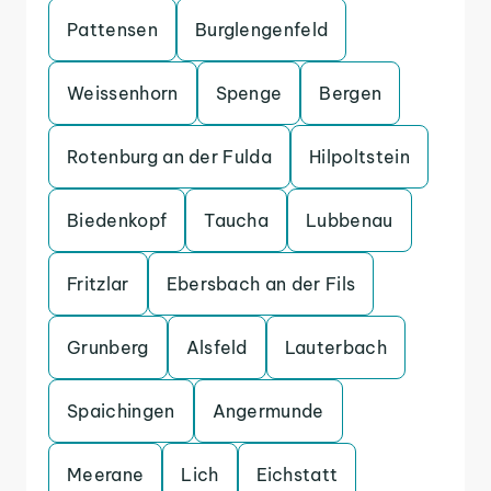
Pattensen
Burglengenfeld
Weissenhorn
Spenge
Bergen
Rotenburg an der Fulda
Hilpoltstein
Biedenkopf
Taucha
Lubbenau
Fritzlar
Ebersbach an der Fils
Grunberg
Alsfeld
Lauterbach
Spaichingen
Angermunde
Meerane
Lich
Eichstatt