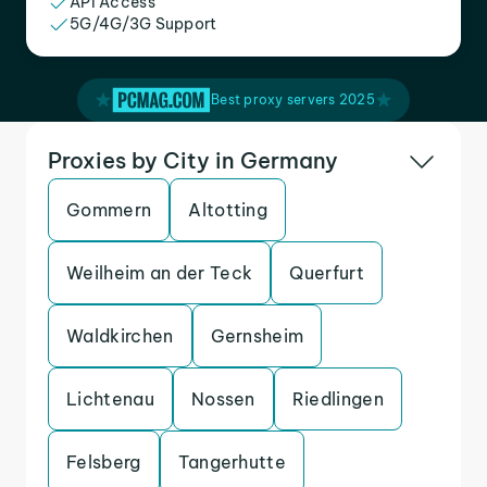
API Access
5G/4G/3G Support
Best proxy servers 2025
Proxies by City in Germany
Gommern
Altotting
Weilheim an der Teck
Querfurt
Waldkirchen
Gernsheim
Lichtenau
Nossen
Riedlingen
Felsberg
Tangerhutte