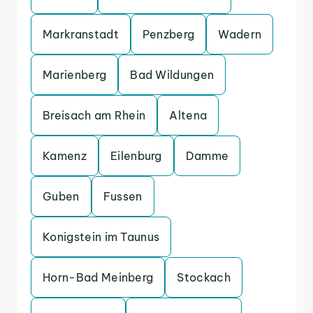
Markranstadt
Penzberg
Wadern
Marienberg
Bad Wildungen
Breisach am Rhein
Altena
Kamenz
Eilenburg
Damme
Guben
Fussen
Konigstein im Taunus
Horn-Bad Meinberg
Stockach