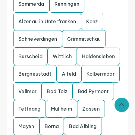
Sommerda
Renningen
Alzenau in Unterfranken
Konz
Schneverdingen
Crimmitschau
Burscheid
Wittlich
Haldensleben
Bergneustadt
Alfeld
Kolbermoor
Vellmar
Bad Tolz
Bad Pyrmont
Tettnang
Mullheim
Zossen
Mayen
Borna
Bad Aibling