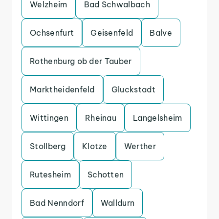
Welzheim
Bad Schwalbach
Ochsenfurt
Geisenfeld
Balve
Rothenburg ob der Tauber
Marktheidenfeld
Gluckstadt
Wittingen
Rheinau
Langelsheim
Stollberg
Klotze
Werther
Rutesheim
Schotten
Bad Nenndorf
Walldurn