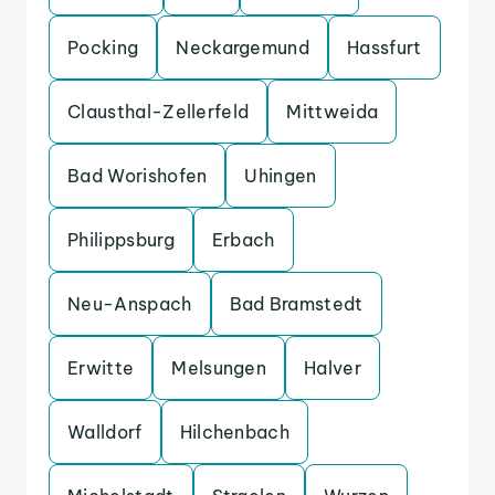
Pocking
Neckargemund
Hassfurt
Clausthal-Zellerfeld
Mittweida
Bad Worishofen
Uhingen
Philippsburg
Erbach
Neu-Anspach
Bad Bramstedt
Erwitte
Melsungen
Halver
Walldorf
Hilchenbach