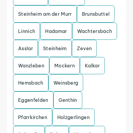
Steinheim am der Murr
Brunsbuttel
Linnich
Hadamar
Wachtersbach
Asslar
Steinheim
Zeven
Wanzleben
Mockern
Kalkar
Hemsbach
Weinsberg
Eggenfelden
Genthin
Pfarrkirchen
Holzgerlingen