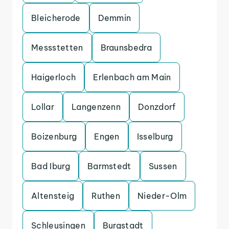
Bleicherode
Demmin
Messstetten
Braunsbedra
Haigerloch
Erlenbach am Main
Lollar
Langenzenn
Donzdorf
Boizenburg
Engen
Isselburg
Bad Iburg
Barmstedt
Sussen
Altensteig
Ruthen
Nieder-Olm
Schleusingen
Burgstadt