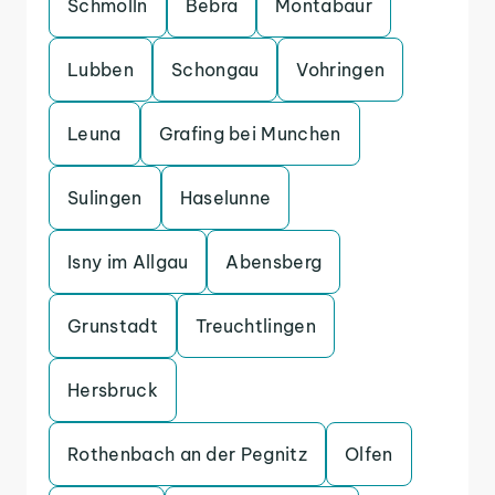
Schmolln
Bebra
Montabaur
Lubben
Schongau
Vohringen
Leuna
Grafing bei Munchen
Sulingen
Haselunne
Isny im Allgau
Abensberg
Grunstadt
Treuchtlingen
Hersbruck
Rothenbach an der Pegnitz
Olfen