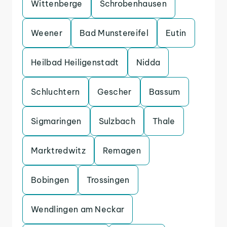
Wittenberge
Schrobenhausen
Weener
Bad Munstereifel
Eutin
Heilbad Heiligenstadt
Nidda
Schluchtern
Gescher
Bassum
Sigmaringen
Sulzbach
Thale
Marktredwitz
Remagen
Bobingen
Trossingen
Wendlingen am Neckar