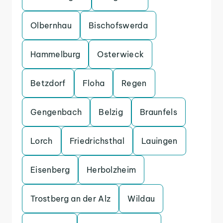
Olbernhau
Bischofswerda
Hammelburg
Osterwieck
Betzdorf
Floha
Regen
Gengenbach
Belzig
Braunfels
Lorch
Friedrichsthal
Lauingen
Eisenberg
Herbolzheim
Trostberg an der Alz
Wildau