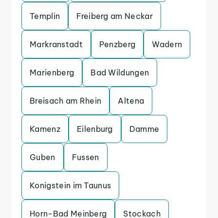
Templin
Freiberg am Neckar
Markranstadt
Penzberg
Wadern
Marienberg
Bad Wildungen
Breisach am Rhein
Altena
Kamenz
Eilenburg
Damme
Guben
Fussen
Konigstein im Taunus
Horn-Bad Meinberg
Stockach