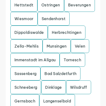
Hettstedt
Ostringen
Beverungen
Wiesmoor
Sendenhorst
Dippoldiswalde
Herbrechtingen
Zella-Mehlis
Munsingen
Velen
Immenstadt im Allgau
Tornesch
Sassenberg
Bad Salzdetfurth
Schneeberg
Dinklage
Wilsdruff
Gernsbach
Langenselbold