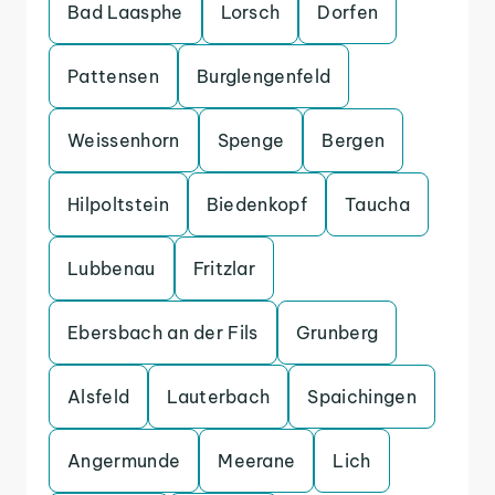
Bad Laasphe
Lorsch
Dorfen
Pattensen
Burglengenfeld
Weissenhorn
Spenge
Bergen
Hilpoltstein
Biedenkopf
Taucha
Lubbenau
Fritzlar
Ebersbach an der Fils
Grunberg
Alsfeld
Lauterbach
Spaichingen
Angermunde
Meerane
Lich