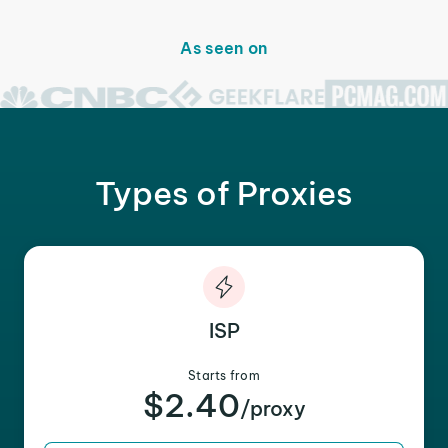
As seen on
Types of Proxies
ISP
Starts from
$2.40
/proxy