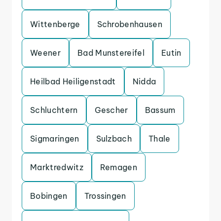
Wittenberge
Schrobenhausen
Weener
Bad Munstereifel
Eutin
Heilbad Heiligenstadt
Nidda
Schluchtern
Gescher
Bassum
Sigmaringen
Sulzbach
Thale
Marktredwitz
Remagen
Bobingen
Trossingen