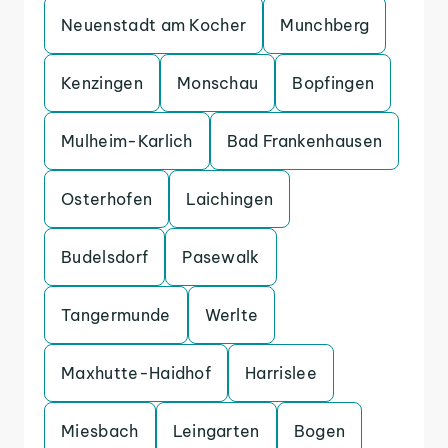
Neuenstadt am Kocher
Munchberg
Kenzingen
Monschau
Bopfingen
Mulheim-Karlich
Bad Frankenhausen
Osterhofen
Laichingen
Budelsdorf
Pasewalk
Tangermunde
Werlte
Maxhutte-Haidhof
Harrislee
Miesbach
Leingarten
Bogen