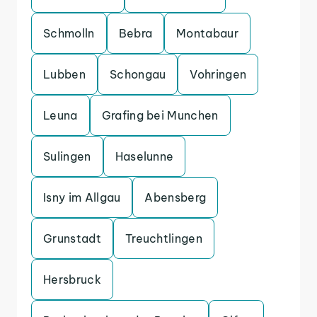
Schmolln
Bebra
Montabaur
Lubben
Schongau
Vohringen
Leuna
Grafing bei Munchen
Sulingen
Haselunne
Isny im Allgau
Abensberg
Grunstadt
Treuchtlingen
Hersbruck