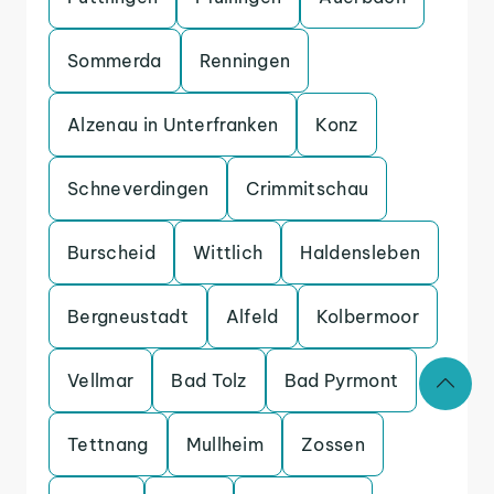
Sommerda
Renningen
Alzenau in Unterfranken
Konz
Schneverdingen
Crimmitschau
Burscheid
Wittlich
Haldensleben
Bergneustadt
Alfeld
Kolbermoor
Vellmar
Bad Tolz
Bad Pyrmont
Tettnang
Mullheim
Zossen