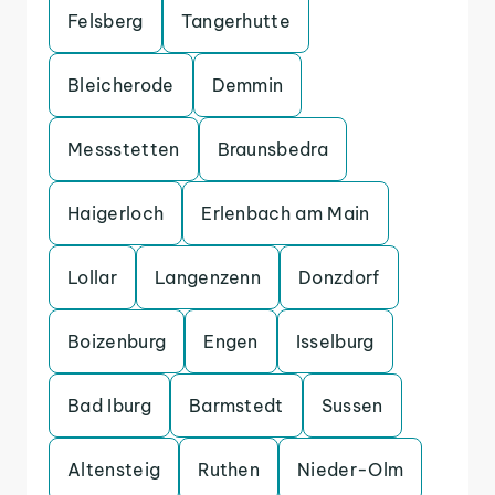
Felsberg
Tangerhutte
Bleicherode
Demmin
Messstetten
Braunsbedra
Haigerloch
Erlenbach am Main
Lollar
Langenzenn
Donzdorf
Boizenburg
Engen
Isselburg
Bad Iburg
Barmstedt
Sussen
Altensteig
Ruthen
Nieder-Olm