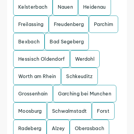
Kelsterbach
Nauen
Heidenau
Freilassing
Freudenberg
Parchim
Bexbach
Bad Segeberg
Hessisch Oldendorf
Werdohl
Worth am Rhein
Schkeuditz
Grossenhain
Garching bei Munchen
Moosburg
Schwalmstadt
Forst
Radeberg
Alzey
Oberasbach