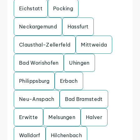
Eichstatt
Pocking
Neckargemund
Hassfurt
Clausthal-Zellerfeld
Mittweida
Bad Worishofen
Uhingen
Philippsburg
Erbach
Neu-Anspach
Bad Bramstedt
Erwitte
Melsungen
Halver
Walldorf
Hilchenbach