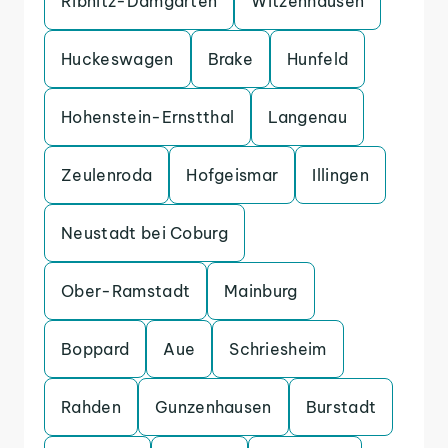
Ribnitz-Damgarten
Witzenhausen
Huckeswagen
Brake
Hunfeld
Hohenstein-Ernstthal
Langenau
Zeulenroda
Hofgeismar
Illingen
Neustadt bei Coburg
Ober-Ramstadt
Mainburg
Boppard
Aue
Schriesheim
Rahden
Gunzenhausen
Burstadt