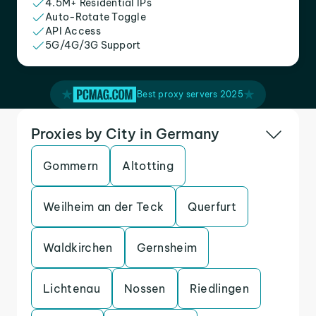
4.5M+ Residential IPs
Auto-Rotate Toggle
API Access
5G/4G/3G Support
Best proxy servers 2025
Proxies by City in Germany
Gommern
Altotting
Weilheim an der Teck
Querfurt
Waldkirchen
Gernsheim
Lichtenau
Nossen
Riedlingen