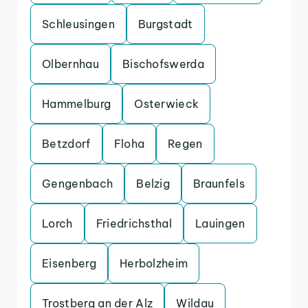
Schleusingen
Burgstadt
Olbernhau
Bischofswerda
Hammelburg
Osterwieck
Betzdorf
Floha
Regen
Gengenbach
Belzig
Braunfels
Lorch
Friedrichsthal
Lauingen
Eisenberg
Herbolzheim
Trostberg an der Alz
Wildau