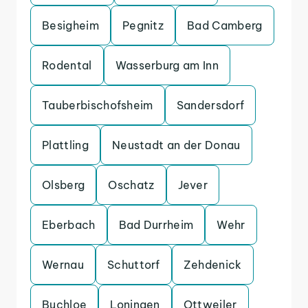
Besigheim
Pegnitz
Bad Camberg
Rodental
Wasserburg am Inn
Tauberbischofsheim
Sandersdorf
Plattling
Neustadt an der Donau
Olsberg
Oschatz
Jever
Eberbach
Bad Durrheim
Wehr
Wernau
Schuttorf
Zehdenick
Buchloe
Loningen
Ottweiler