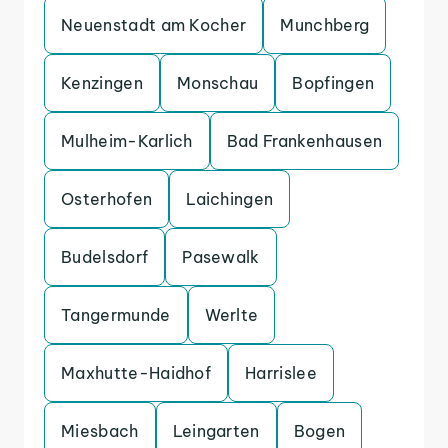
Neuenstadt am Kocher
Munchberg
Kenzingen
Monschau
Bopfingen
Mulheim-Karlich
Bad Frankenhausen
Osterhofen
Laichingen
Budelsdorf
Pasewalk
Tangermunde
Werlte
Maxhutte-Haidhof
Harrislee
Miesbach
Leingarten
Bogen