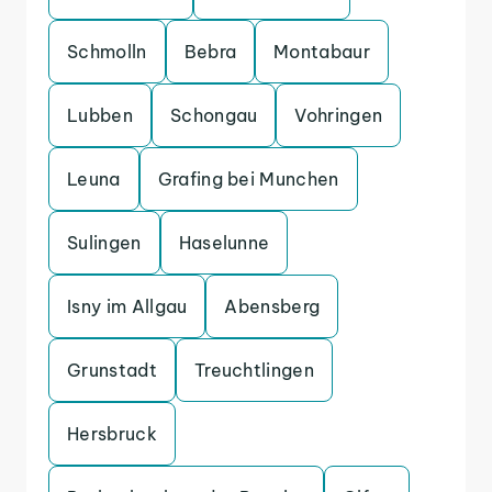
Schmolln
Bebra
Montabaur
Lubben
Schongau
Vohringen
Leuna
Grafing bei Munchen
Sulingen
Haselunne
Isny im Allgau
Abensberg
Grunstadt
Treuchtlingen
Hersbruck