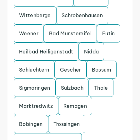
Wittenberge
Schrobenhausen
Weener
Bad Munstereifel
Eutin
Heilbad Heiligenstadt
Nidda
Schluchtern
Gescher
Bassum
Sigmaringen
Sulzbach
Thale
Marktredwitz
Remagen
Bobingen
Trossingen