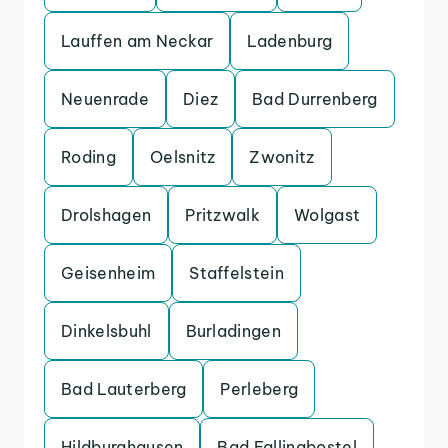
Lauffen am Neckar
Ladenburg
Neuenrade
Diez
Bad Durrenberg
Roding
Oelsnitz
Zwonitz
Drolshagen
Pritzwalk
Wolgast
Geisenheim
Staffelstein
Dinkelsbuhl
Burladingen
Bad Lauterberg
Perleberg
Hildburghausen
Bad Fallingbostel