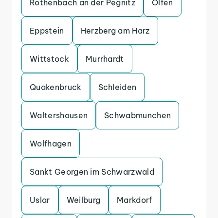
Rothenbach an der Pegnitz
Olfen
Eppstein
Herzberg am Harz
Wittstock
Murrhardt
Quakenbruck
Schleiden
Waltershausen
Schwabmunchen
Wolfhagen
Sankt Georgen im Schwarzwald
Uslar
Weilburg
Markdorf