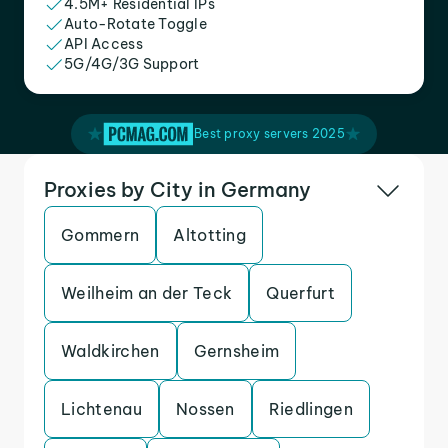
4.5M+ Residential IPs
Auto-Rotate Toggle
API Access
5G/4G/3G Support
Best proxy servers 2025
Proxies by City in Germany
Gommern
Altotting
Weilheim an der Teck
Querfurt
Waldkirchen
Gernsheim
Lichtenau
Nossen
Riedlingen