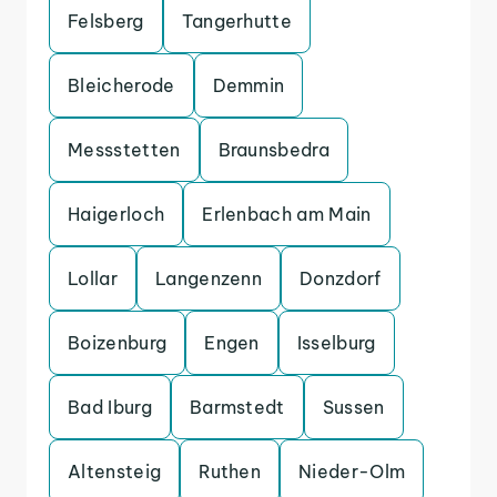
Felsberg
Tangerhutte
Bleicherode
Demmin
Messstetten
Braunsbedra
Haigerloch
Erlenbach am Main
Lollar
Langenzenn
Donzdorf
Boizenburg
Engen
Isselburg
Bad Iburg
Barmstedt
Sussen
Altensteig
Ruthen
Nieder-Olm