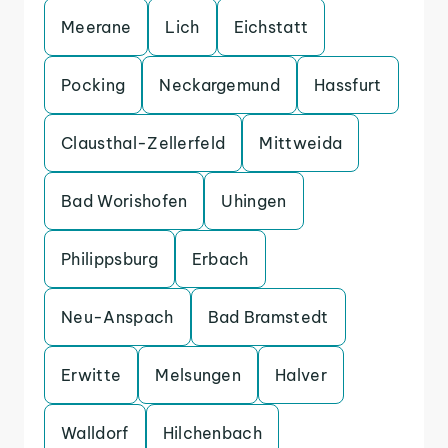
Meerane
Lich
Eichstatt
Pocking
Neckargemund
Hassfurt
Clausthal-Zellerfeld
Mittweida
Bad Worishofen
Uhingen
Philippsburg
Erbach
Neu-Anspach
Bad Bramstedt
Erwitte
Melsungen
Halver
Walldorf
Hilchenbach