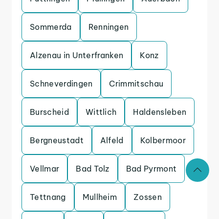
Sommerda
Renningen
Alzenau in Unterfranken
Konz
Schneverdingen
Crimmitschau
Burscheid
Wittlich
Haldensleben
Bergneustadt
Alfeld
Kolbermoor
Vellmar
Bad Tolz
Bad Pyrmont
Tettnang
Mullheim
Zossen