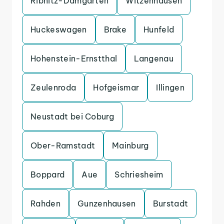
Ribnitz-Damgarten
Witzenhausen
Huckeswagen
Brake
Hunfeld
Hohenstein-Ernstthal
Langenau
Zeulenroda
Hofgeismar
Illingen
Neustadt bei Coburg
Ober-Ramstadt
Mainburg
Boppard
Aue
Schriesheim
Rahden
Gunzenhausen
Burstadt