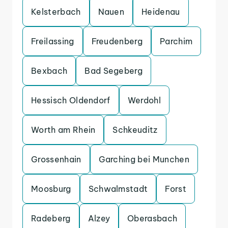
Kelsterbach
Nauen
Heidenau
Freilassing
Freudenberg
Parchim
Bexbach
Bad Segeberg
Hessisch Oldendorf
Werdohl
Worth am Rhein
Schkeuditz
Grossenhain
Garching bei Munchen
Moosburg
Schwalmstadt
Forst
Radeberg
Alzey
Oberasbach