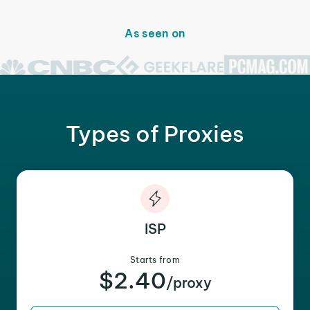
As seen on
Types of Proxies
ISP
Starts from
$2.40
/proxy