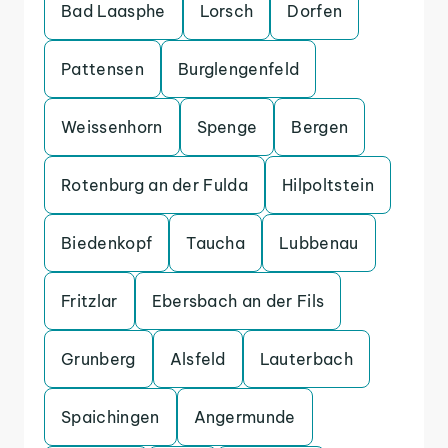
Bad Laasphe
Lorsch
Dorfen
Pattensen
Burglengenfeld
Weissenhorn
Spenge
Bergen
Rotenburg an der Fulda
Hilpoltstein
Biedenkopf
Taucha
Lubbenau
Fritzlar
Ebersbach an der Fils
Grunberg
Alsfeld
Lauterbach
Spaichingen
Angermunde