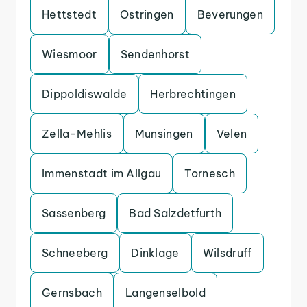
Hettstedt
Ostringen
Beverungen
Wiesmoor
Sendenhorst
Dippoldiswalde
Herbrechtingen
Zella-Mehlis
Munsingen
Velen
Immenstadt im Allgau
Tornesch
Sassenberg
Bad Salzdetfurth
Schneeberg
Dinklage
Wilsdruff
Gernsbach
Langenselbold