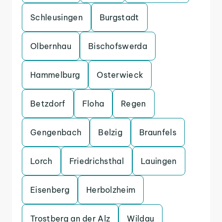
Schleusingen
Burgstadt
Olbernhau
Bischofswerda
Hammelburg
Osterwieck
Betzdorf
Floha
Regen
Gengenbach
Belzig
Braunfels
Lorch
Friedrichsthal
Lauingen
Eisenberg
Herbolzheim
Trostberg an der Alz
Wildau