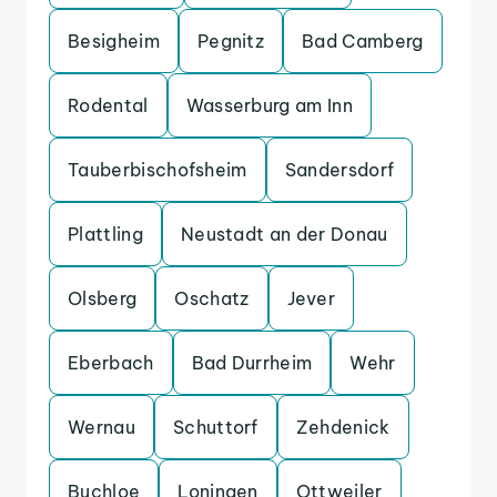
Besigheim
Pegnitz
Bad Camberg
Rodental
Wasserburg am Inn
Tauberbischofsheim
Sandersdorf
Plattling
Neustadt an der Donau
Olsberg
Oschatz
Jever
Eberbach
Bad Durrheim
Wehr
Wernau
Schuttorf
Zehdenick
Buchloe
Loningen
Ottweiler