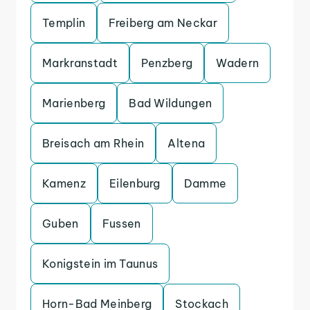
Templin
Freiberg am Neckar
Markranstadt
Penzberg
Wadern
Marienberg
Bad Wildungen
Breisach am Rhein
Altena
Kamenz
Eilenburg
Damme
Guben
Fussen
Konigstein im Taunus
Horn-Bad Meinberg
Stockach