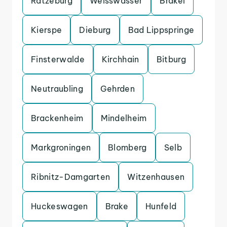
Ratzeburg
Weisswasser
Brakel
Kierspe
Dieburg
Bad Lippspringe
Finsterwalde
Kirchhain
Bitburg
Neutraubling
Gehrden
Brackenheim
Mindelheim
Markgroningen
Blomberg
Selb
Ribnitz-Damgarten
Witzenhausen
Huckeswagen
Brake
Hunfeld