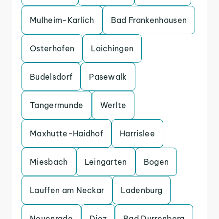
Mulheim-Karlich
Bad Frankenhausen
Osterhofen
Laichingen
Budelsdorf
Pasewalk
Tangermunde
Werlte
Maxhutte-Haidhof
Harrislee
Miesbach
Leingarten
Bogen
Lauffen am Neckar
Ladenburg
Neuenrade
Diez
Bad Durrenberg