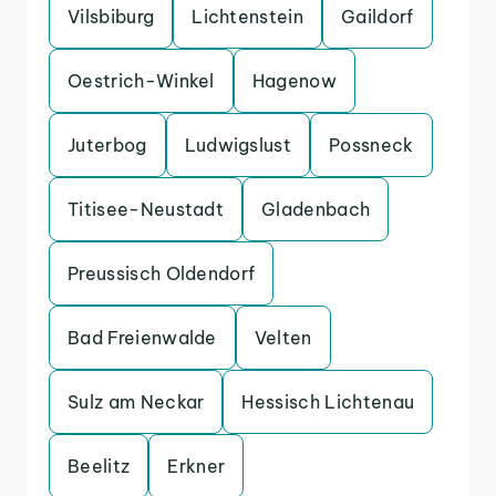
Vilsbiburg
Lichtenstein
Gaildorf
Oestrich-Winkel
Hagenow
Juterbog
Ludwigslust
Possneck
Titisee-Neustadt
Gladenbach
Preussisch Oldendorf
Bad Freienwalde
Velten
Sulz am Neckar
Hessisch Lichtenau
Beelitz
Erkner