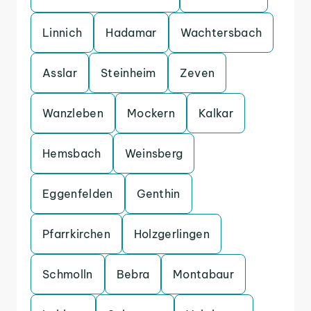
Linnich
Hadamar
Wachtersbach
Asslar
Steinheim
Zeven
Wanzleben
Mockern
Kalkar
Hemsbach
Weinsberg
Eggenfelden
Genthin
Pfarrkirchen
Holzgerlingen
Schmolln
Bebra
Montabaur