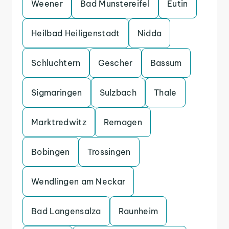
Weener
Bad Munstereifel
Eutin
Heilbad Heiligenstadt
Nidda
Schluchtern
Gescher
Bassum
Sigmaringen
Sulzbach
Thale
Marktredwitz
Remagen
Bobingen
Trossingen
Wendlingen am Neckar
Bad Langensalza
Raunheim