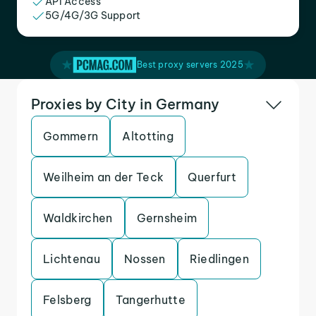
API Access
5G/4G/3G Support
Best proxy servers 2025
Proxies by City in Germany
Gommern
Altotting
Weilheim an der Teck
Querfurt
Waldkirchen
Gernsheim
Lichtenau
Nossen
Riedlingen
Felsberg
Tangerhutte