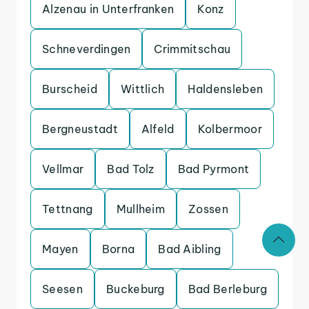
Alzenau in Unterfranken
Konz
Schneverdingen
Crimmitschau
Burscheid
Wittlich
Haldensleben
Bergneustadt
Alfeld
Kolbermoor
Vellmar
Bad Tolz
Bad Pyrmont
Tettnang
Mullheim
Zossen
Mayen
Borna
Bad Aibling
Seesen
Buckeburg
Bad Berleburg