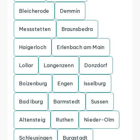
Bleicherode
Demmin
Messstetten
Braunsbedra
Haigerloch
Erlenbach am Main
Lollar
Langenzenn
Donzdorf
Boizenburg
Engen
Isselburg
Bad Iburg
Barmstedt
Sussen
Altensteig
Ruthen
Nieder-Olm
Schleusingen
Burgstadt