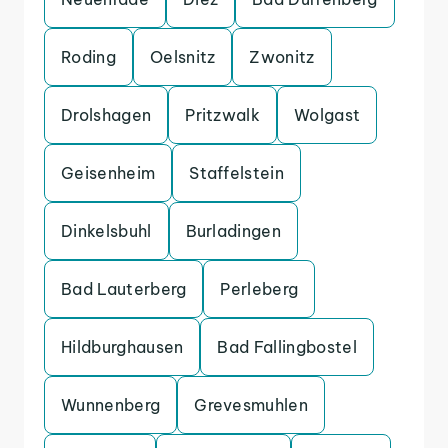
Roding
Oelsnitz
Zwonitz
Drolshagen
Pritzwalk
Wolgast
Geisenheim
Staffelstein
Dinkelsbuhl
Burladingen
Bad Lauterberg
Perleberg
Hildburghausen
Bad Fallingbostel
Wunnenberg
Grevesmuhlen