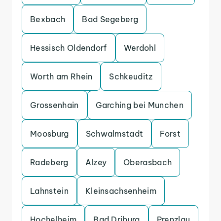
Bexbach
Bad Segeberg
Hessisch Oldendorf
Werdohl
Worth am Rhein
Schkeuditz
Grossenhain
Garching bei Munchen
Moosburg
Schwalmstadt
Forst
Radeberg
Alzey
Oberasbach
Lahnstein
Kleinsachsenheim
Hochelheim
Bad Driburg
Prenzlau