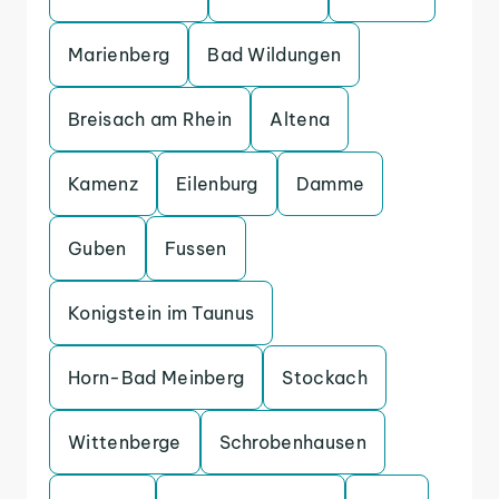
Marienberg
Bad Wildungen
Breisach am Rhein
Altena
Kamenz
Eilenburg
Damme
Guben
Fussen
Konigstein im Taunus
Horn-Bad Meinberg
Stockach
Wittenberge
Schrobenhausen