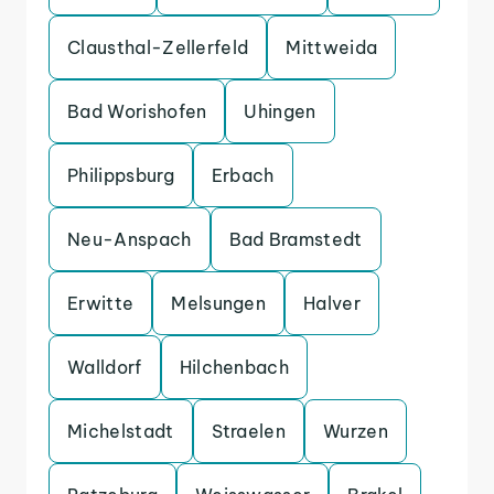
Clausthal-Zellerfeld
Mittweida
Bad Worishofen
Uhingen
Philippsburg
Erbach
Neu-Anspach
Bad Bramstedt
Erwitte
Melsungen
Halver
Walldorf
Hilchenbach
Michelstadt
Straelen
Wurzen