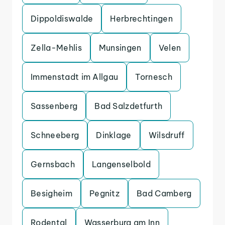
Dippoldiswalde
Herbrechtingen
Zella-Mehlis
Munsingen
Velen
Immenstadt im Allgau
Tornesch
Sassenberg
Bad Salzdetfurth
Schneeberg
Dinklage
Wilsdruff
Gernsbach
Langenselbold
Besigheim
Pegnitz
Bad Camberg
Rodental
Wasserburg am Inn