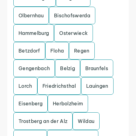
Olbernhau
Bischofswerda
Hammelburg
Osterwieck
Betzdorf
Floha
Regen
Gengenbach
Belzig
Braunfels
Lorch
Friedrichsthal
Lauingen
Eisenberg
Herbolzheim
Trostberg an der Alz
Wildau