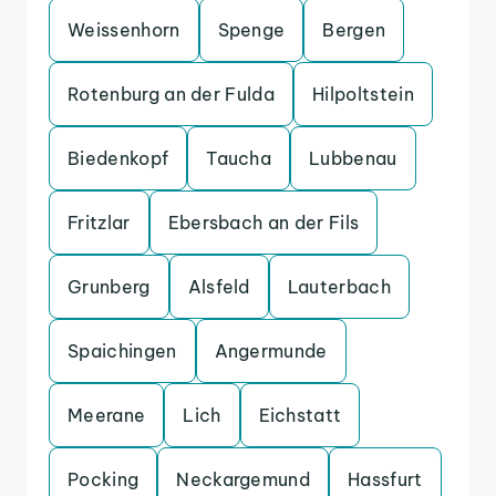
Weissenhorn
Spenge
Bergen
Rotenburg an der Fulda
Hilpoltstein
Biedenkopf
Taucha
Lubbenau
Fritzlar
Ebersbach an der Fils
Grunberg
Alsfeld
Lauterbach
Spaichingen
Angermunde
Meerane
Lich
Eichstatt
Pocking
Neckargemund
Hassfurt