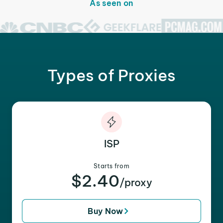
As seen on
Types of Proxies
ISP
Starts from
$2.40
/proxy
Buy Now