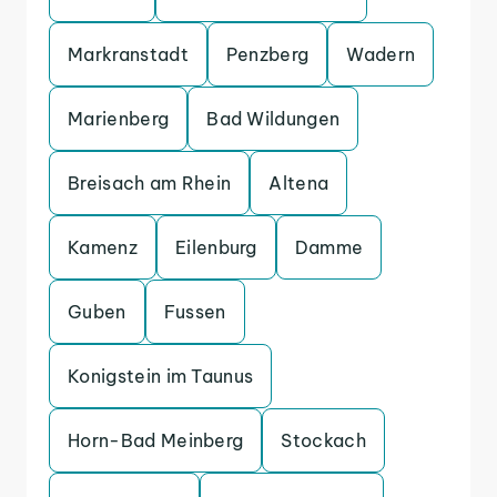
Markranstadt
Penzberg
Wadern
Marienberg
Bad Wildungen
Breisach am Rhein
Altena
Kamenz
Eilenburg
Damme
Guben
Fussen
Konigstein im Taunus
Horn-Bad Meinberg
Stockach