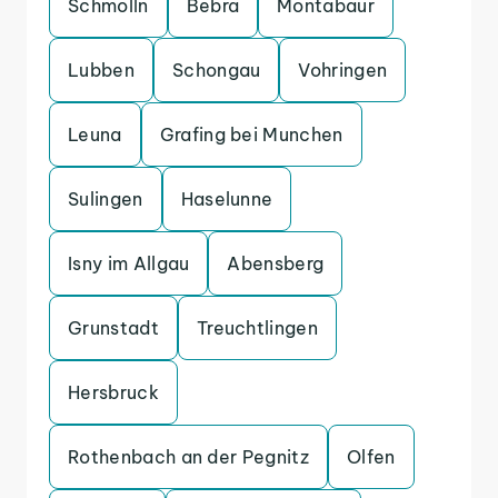
Schmolln
Bebra
Montabaur
Lubben
Schongau
Vohringen
Leuna
Grafing bei Munchen
Sulingen
Haselunne
Isny im Allgau
Abensberg
Grunstadt
Treuchtlingen
Hersbruck
Rothenbach an der Pegnitz
Olfen