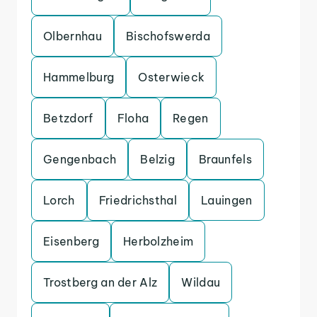
Olbernhau
Bischofswerda
Hammelburg
Osterwieck
Betzdorf
Floha
Regen
Gengenbach
Belzig
Braunfels
Lorch
Friedrichsthal
Lauingen
Eisenberg
Herbolzheim
Trostberg an der Alz
Wildau