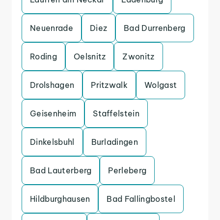
Neuenrade
Diez
Bad Durrenberg
Roding
Oelsnitz
Zwonitz
Drolshagen
Pritzwalk
Wolgast
Geisenheim
Staffelstein
Dinkelsbuhl
Burladingen
Bad Lauterberg
Perleberg
Hildburghausen
Bad Fallingbostel