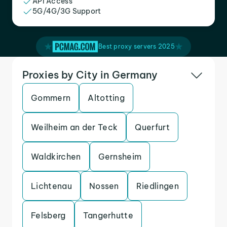
API Access
5G/4G/3G Support
Best proxy servers 2025
Proxies by City in Germany
Gommern
Altotting
Weilheim an der Teck
Querfurt
Waldkirchen
Gernsheim
Lichtenau
Nossen
Riedlingen
Felsberg
Tangerhutte