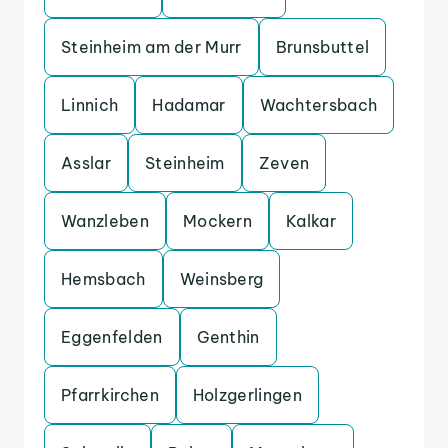
Steinheim am der Murr
Brunsbuttel
Linnich
Hadamar
Wachtersbach
Asslar
Steinheim
Zeven
Wanzleben
Mockern
Kalkar
Hemsbach
Weinsberg
Eggenfelden
Genthin
Pfarrkirchen
Holzgerlingen