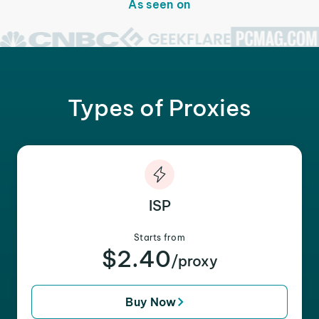
As seen on
Types of Proxies
ISP
Starts from
$2.40
/proxy
Buy Now