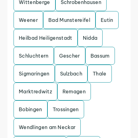
Wittenberge
Schrobenhausen
Weener
Bad Munstereifel
Eutin
Heilbad Heiligenstadt
Nidda
Schluchtern
Gescher
Bassum
Sigmaringen
Sulzbach
Thale
Marktredwitz
Remagen
Bobingen
Trossingen
Wendlingen am Neckar