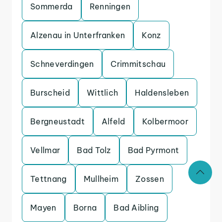
Sommerda
Renningen
Alzenau in Unterfranken
Konz
Schneverdingen
Crimmitschau
Burscheid
Wittlich
Haldensleben
Bergneustadt
Alfeld
Kolbermoor
Vellmar
Bad Tolz
Bad Pyrmont
Tettnang
Mullheim
Zossen
Mayen
Borna
Bad Aibling