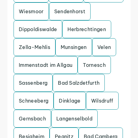
Wiesmoor
Sendenhorst
Dippoldiswalde
Herbrechtingen
Zella-Mehlis
Munsingen
Velen
Immenstadt im Allgau
Tornesch
Sassenberg
Bad Salzdetfurth
Schneeberg
Dinklage
Wilsdruff
Gernsbach
Langenselbold
Besigheim
Pegnitz
Bad Camberg