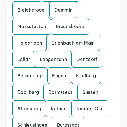
Bleicherode
Demmin
Messstetten
Braunsbedra
Haigerloch
Erlenbach am Main
Lollar
Langenzenn
Donzdorf
Boizenburg
Engen
Isselburg
Bad Iburg
Barmstedt
Sussen
Altensteig
Ruthen
Nieder-Olm
Schleusingen
Burgstadt