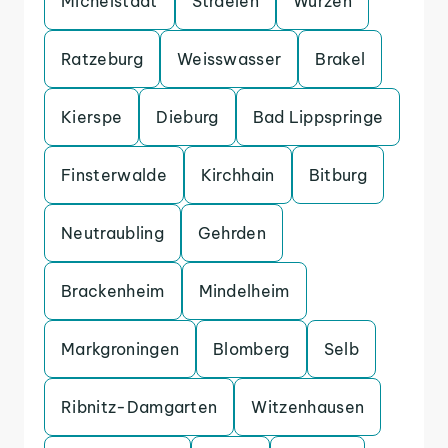
Michelstadt
Straelen
Wurzen
Ratzeburg
Weisswasser
Brakel
Kierspe
Dieburg
Bad Lippspringe
Finsterwalde
Kirchhain
Bitburg
Neutraubling
Gehrden
Brackenheim
Mindelheim
Markgroningen
Blomberg
Selb
Ribnitz-Damgarten
Witzenhausen