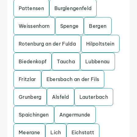
Pattensen
Burglengenfeld
Weissenhorn
Spenge
Bergen
Rotenburg an der Fulda
Hilpoltstein
Biedenkopf
Taucha
Lubbenau
Fritzlar
Ebersbach an der Fils
Grunberg
Alsfeld
Lauterbach
Spaichingen
Angermunde
Meerane
Lich
Eichstatt