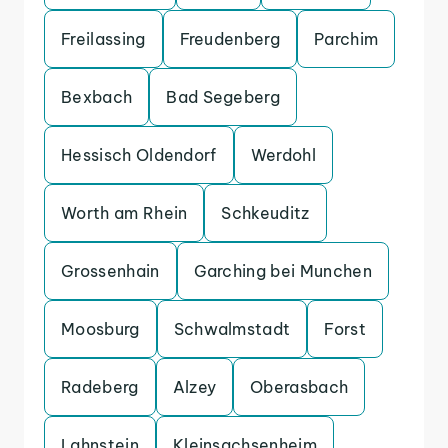
Freilassing
Freudenberg
Parchim
Bexbach
Bad Segeberg
Hessisch Oldendorf
Werdohl
Worth am Rhein
Schkeuditz
Grossenhain
Garching bei Munchen
Moosburg
Schwalmstadt
Forst
Radeberg
Alzey
Oberasbach
Lahnstein
Kleinsachsenheim