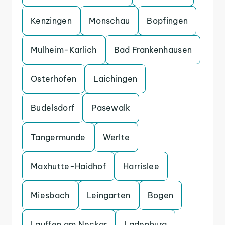
Kenzingen
Monschau
Bopfingen
Mulheim-Karlich
Bad Frankenhausen
Osterhofen
Laichingen
Budelsdorf
Pasewalk
Tangermunde
Werlte
Maxhutte-Haidhof
Harrislee
Miesbach
Leingarten
Bogen
Lauffen am Neckar
Ladenburg