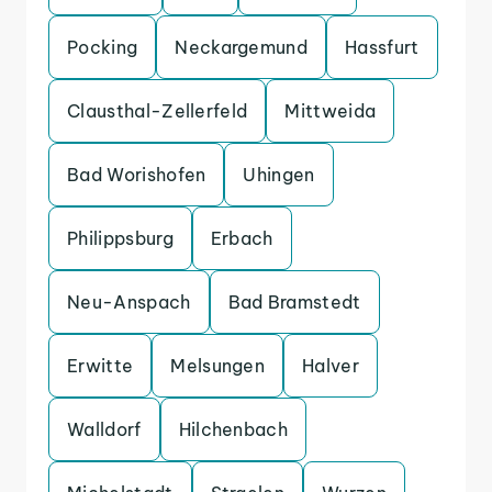
Pocking
Neckargemund
Hassfurt
Clausthal-Zellerfeld
Mittweida
Bad Worishofen
Uhingen
Philippsburg
Erbach
Neu-Anspach
Bad Bramstedt
Erwitte
Melsungen
Halver
Walldorf
Hilchenbach