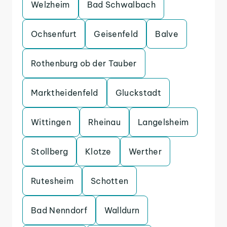
Welzheim
Bad Schwalbach
Ochsenfurt
Geisenfeld
Balve
Rothenburg ob der Tauber
Marktheidenfeld
Gluckstadt
Wittingen
Rheinau
Langelsheim
Stollberg
Klotze
Werther
Rutesheim
Schotten
Bad Nenndorf
Walldurn