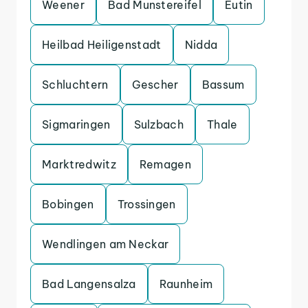
Weener
Bad Munstereifel
Eutin
Heilbad Heiligenstadt
Nidda
Schluchtern
Gescher
Bassum
Sigmaringen
Sulzbach
Thale
Marktredwitz
Remagen
Bobingen
Trossingen
Wendlingen am Neckar
Bad Langensalza
Raunheim