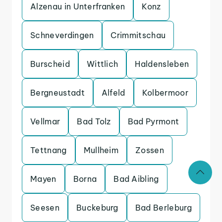
Alzenau in Unterfranken
Konz
Schneverdingen
Crimmitschau
Burscheid
Wittlich
Haldensleben
Bergneustadt
Alfeld
Kolbermoor
Vellmar
Bad Tolz
Bad Pyrmont
Tettnang
Mullheim
Zossen
Mayen
Borna
Bad Aibling
Seesen
Buckeburg
Bad Berleburg