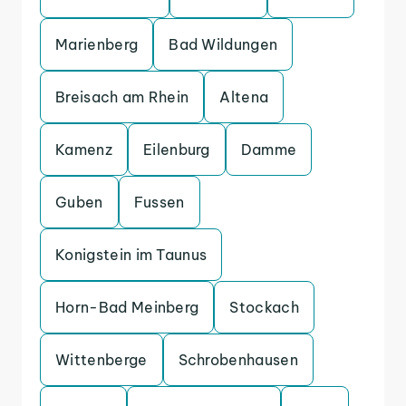
Marienberg
Bad Wildungen
Breisach am Rhein
Altena
Kamenz
Eilenburg
Damme
Guben
Fussen
Konigstein im Taunus
Horn-Bad Meinberg
Stockach
Wittenberge
Schrobenhausen