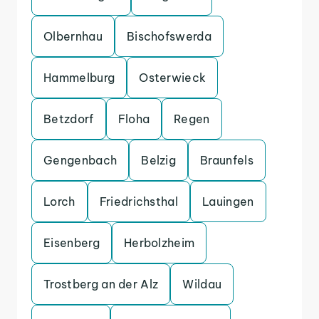
Olbernhau
Bischofswerda
Hammelburg
Osterwieck
Betzdorf
Floha
Regen
Gengenbach
Belzig
Braunfels
Lorch
Friedrichsthal
Lauingen
Eisenberg
Herbolzheim
Trostberg an der Alz
Wildau