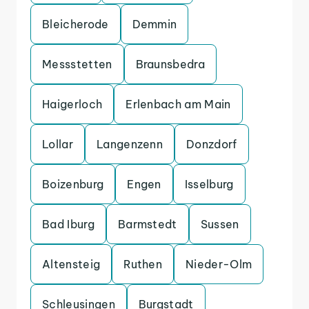
Bleicherode
Demmin
Messstetten
Braunsbedra
Haigerloch
Erlenbach am Main
Lollar
Langenzenn
Donzdorf
Boizenburg
Engen
Isselburg
Bad Iburg
Barmstedt
Sussen
Altensteig
Ruthen
Nieder-Olm
Schleusingen
Burgstadt