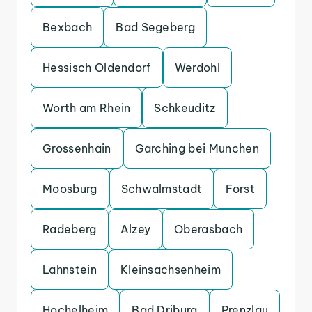
Bexbach
Bad Segeberg
Hessisch Oldendorf
Werdohl
Worth am Rhein
Schkeuditz
Grossenhain
Garching bei Munchen
Moosburg
Schwalmstadt
Forst
Radeberg
Alzey
Oberasbach
Lahnstein
Kleinsachsenheim
Hochelheim
Bad Driburg
Prenzlau