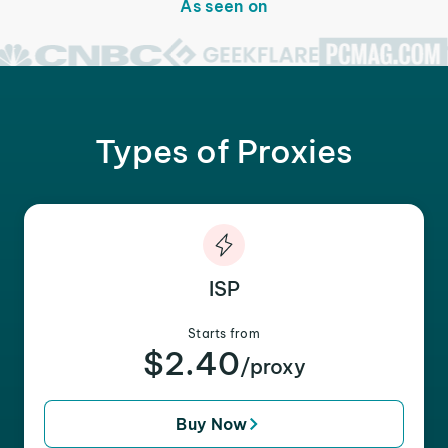
As seen on
Types of Proxies
ISP
Starts from
$2.40
/proxy
Buy Now