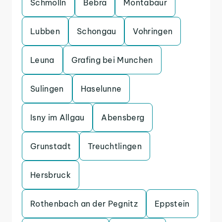
Schmolln
Bebra
Montabaur
Lubben
Schongau
Vohringen
Leuna
Grafing bei Munchen
Sulingen
Haselunne
Isny im Allgau
Abensberg
Grunstadt
Treuchtlingen
Hersbruck
Rothenbach an der Pegnitz
Eppstein