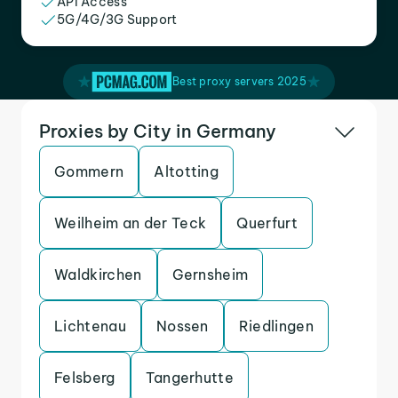
API Access
5G/4G/3G Support
Best proxy servers 2025
Proxies by City in Germany
Gommern
Altotting
Weilheim an der Teck
Querfurt
Waldkirchen
Gernsheim
Lichtenau
Nossen
Riedlingen
Felsberg
Tangerhutte