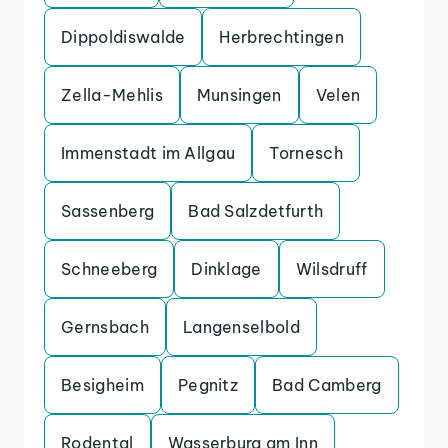
Dippoldiswalde
Herbrechtingen
Zella-Mehlis
Munsingen
Velen
Immenstadt im Allgau
Tornesch
Sassenberg
Bad Salzdetfurth
Schneeberg
Dinklage
Wilsdruff
Gernsbach
Langenselbold
Besigheim
Pegnitz
Bad Camberg
Rodental
Wasserburg am Inn