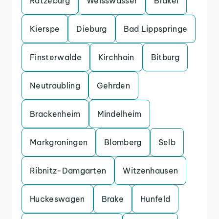
Ratzeburg
Weisswasser
Brakel
Kierspe
Dieburg
Bad Lippspringe
Finsterwalde
Kirchhain
Bitburg
Neutraubling
Gehrden
Brackenheim
Mindelheim
Markgroningen
Blomberg
Selb
Ribnitz-Damgarten
Witzenhausen
Huckeswagen
Brake
Hunfeld