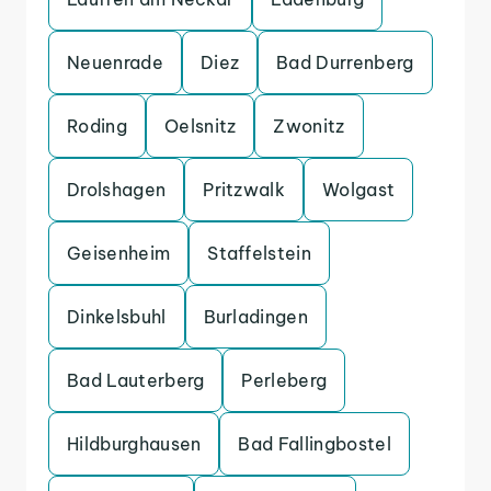
Neuenrade
Diez
Bad Durrenberg
Roding
Oelsnitz
Zwonitz
Drolshagen
Pritzwalk
Wolgast
Geisenheim
Staffelstein
Dinkelsbuhl
Burladingen
Bad Lauterberg
Perleberg
Hildburghausen
Bad Fallingbostel