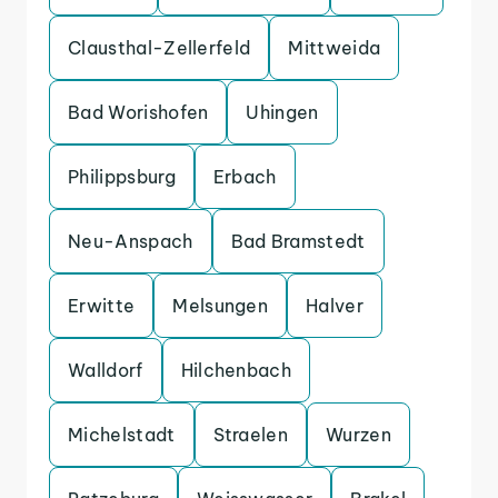
Clausthal-Zellerfeld
Mittweida
Bad Worishofen
Uhingen
Philippsburg
Erbach
Neu-Anspach
Bad Bramstedt
Erwitte
Melsungen
Halver
Walldorf
Hilchenbach
Michelstadt
Straelen
Wurzen