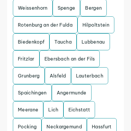
Weissenhorn
Spenge
Bergen
Rotenburg an der Fulda
Hilpoltstein
Biedenkopf
Taucha
Lubbenau
Fritzlar
Ebersbach an der Fils
Grunberg
Alsfeld
Lauterbach
Spaichingen
Angermunde
Meerane
Lich
Eichstatt
Pocking
Neckargemund
Hassfurt