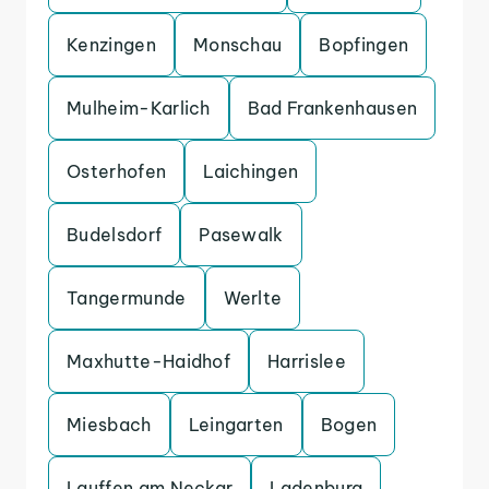
Kenzingen
Monschau
Bopfingen
Mulheim-Karlich
Bad Frankenhausen
Osterhofen
Laichingen
Budelsdorf
Pasewalk
Tangermunde
Werlte
Maxhutte-Haidhof
Harrislee
Miesbach
Leingarten
Bogen
Lauffen am Neckar
Ladenburg