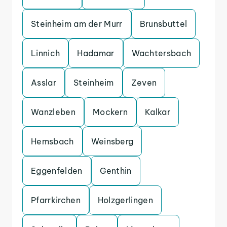
Steinheim am der Murr
Brunsbuttel
Linnich
Hadamar
Wachtersbach
Asslar
Steinheim
Zeven
Wanzleben
Mockern
Kalkar
Hemsbach
Weinsberg
Eggenfelden
Genthin
Pfarrkirchen
Holzgerlingen