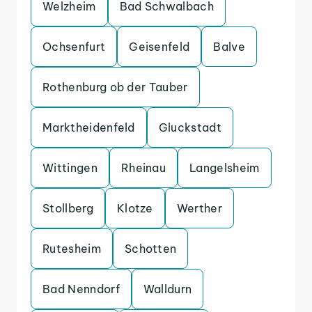
Welzheim
Bad Schwalbach
Ochsenfurt
Geisenfeld
Balve
Rothenburg ob der Tauber
Marktheidenfeld
Gluckstadt
Wittingen
Rheinau
Langelsheim
Stollberg
Klotze
Werther
Rutesheim
Schotten
Bad Nenndorf
Walldurn