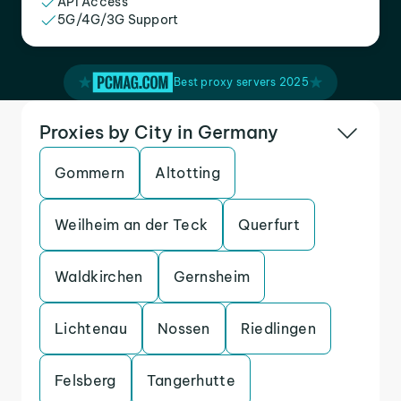
API Access
5G/4G/3G Support
Best proxy servers 2025
Proxies by City in Germany
Gommern
Altotting
Weilheim an der Teck
Querfurt
Waldkirchen
Gernsheim
Lichtenau
Nossen
Riedlingen
Felsberg
Tangerhutte