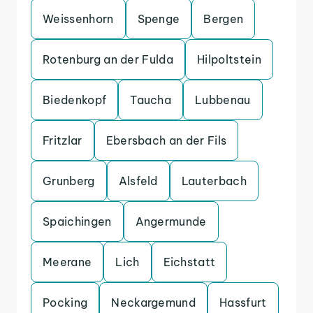
Weissenhorn
Spenge
Bergen
Rotenburg an der Fulda
Hilpoltstein
Biedenkopf
Taucha
Lubbenau
Fritzlar
Ebersbach an der Fils
Grunberg
Alsfeld
Lauterbach
Spaichingen
Angermunde
Meerane
Lich
Eichstatt
Pocking
Neckargemund
Hassfurt