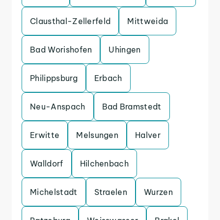
Clausthal-Zellerfeld
Mittweida
Bad Worishofen
Uhingen
Philippsburg
Erbach
Neu-Anspach
Bad Bramstedt
Erwitte
Melsungen
Halver
Walldorf
Hilchenbach
Michelstadt
Straelen
Wurzen