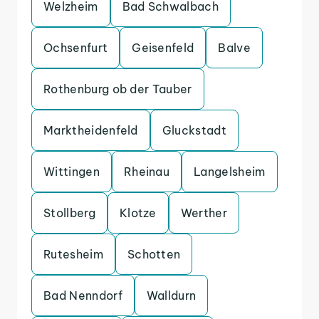
Welzheim
Bad Schwalbach
Ochsenfurt
Geisenfeld
Balve
Rothenburg ob der Tauber
Marktheidenfeld
Gluckstadt
Wittingen
Rheinau
Langelsheim
Stollberg
Klotze
Werther
Rutesheim
Schotten
Bad Nenndorf
Walldurn