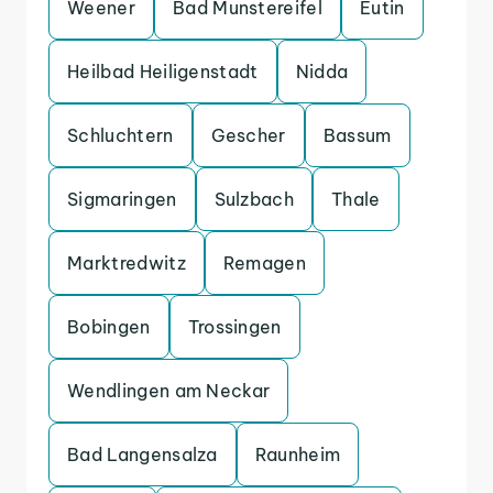
Weener
Bad Munstereifel
Eutin
Heilbad Heiligenstadt
Nidda
Schluchtern
Gescher
Bassum
Sigmaringen
Sulzbach
Thale
Marktredwitz
Remagen
Bobingen
Trossingen
Wendlingen am Neckar
Bad Langensalza
Raunheim