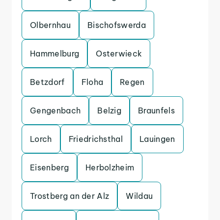
Olbernhau
Bischofswerda
Hammelburg
Osterwieck
Betzdorf
Floha
Regen
Gengenbach
Belzig
Braunfels
Lorch
Friedrichsthal
Lauingen
Eisenberg
Herbolzheim
Trostberg an der Alz
Wildau