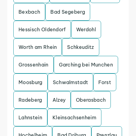
Bexbach
Bad Segeberg
Hessisch Oldendorf
Werdohl
Worth am Rhein
Schkeuditz
Grossenhain
Garching bei Munchen
Moosburg
Schwalmstadt
Forst
Radeberg
Alzey
Oberasbach
Lahnstein
Kleinsachsenheim
Hochelheim
Bad Driburg
Prenzlau