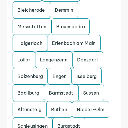
Bleicherode
Demmin
Messstetten
Braunsbedra
Haigerloch
Erlenbach am Main
Lollar
Langenzenn
Donzdorf
Boizenburg
Engen
Isselburg
Bad Iburg
Barmstedt
Sussen
Altensteig
Ruthen
Nieder-Olm
Schleusingen
Burgstadt