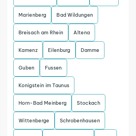
Marienberg
Bad Wildungen
Breisach am Rhein
Altena
Kamenz
Eilenburg
Damme
Guben
Fussen
Konigstein im Taunus
Horn-Bad Meinberg
Stockach
Wittenberge
Schrobenhausen