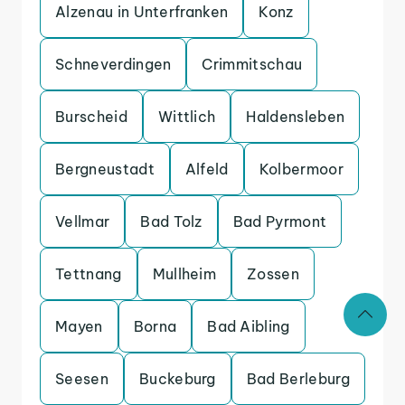
Alzenau in Unterfranken
Konz
Schneverdingen
Crimmitschau
Burscheid
Wittlich
Haldensleben
Bergneustadt
Alfeld
Kolbermoor
Vellmar
Bad Tolz
Bad Pyrmont
Tettnang
Mullheim
Zossen
Mayen
Borna
Bad Aibling
Seesen
Buckeburg
Bad Berleburg