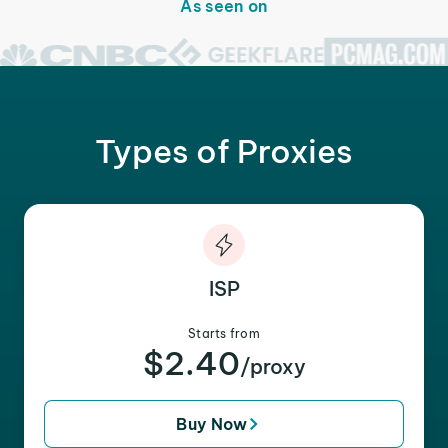
As seen on
Types of Proxies
ISP
Starts from
$2.40
/proxy
Buy Now