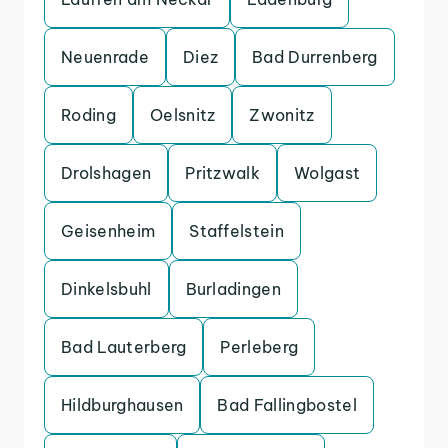
Neuenrade
Diez
Bad Durrenberg
Roding
Oelsnitz
Zwonitz
Drolshagen
Pritzwalk
Wolgast
Geisenheim
Staffelstein
Dinkelsbuhl
Burladingen
Bad Lauterberg
Perleberg
Hildburghausen
Bad Fallingbostel