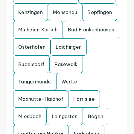
Kenzingen
Monschau
Bopfingen
Mulheim-Karlich
Bad Frankenhausen
Osterhofen
Laichingen
Budelsdorf
Pasewalk
Tangermunde
Werlte
Maxhutte-Haidhof
Harrislee
Miesbach
Leingarten
Bogen
Lauffen am Neckar
Ladenburg