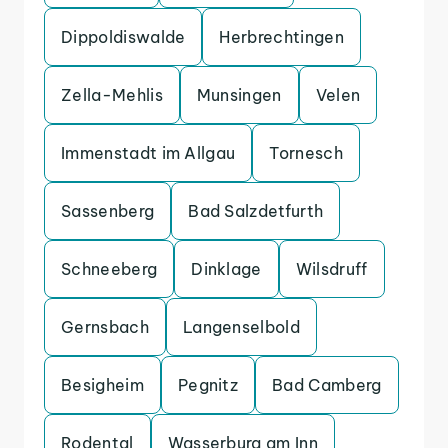
Dippoldiswalde
Herbrechtingen
Zella-Mehlis
Munsingen
Velen
Immenstadt im Allgau
Tornesch
Sassenberg
Bad Salzdetfurth
Schneeberg
Dinklage
Wilsdruff
Gernsbach
Langenselbold
Besigheim
Pegnitz
Bad Camberg
Rodental
Wasserburg am Inn