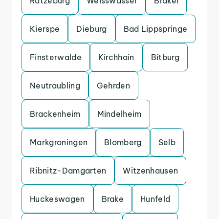
Ratzeburg
Weisswasser
Brakel
Kierspe
Dieburg
Bad Lippspringe
Finsterwalde
Kirchhain
Bitburg
Neutraubling
Gehrden
Brackenheim
Mindelheim
Markgroningen
Blomberg
Selb
Ribnitz-Damgarten
Witzenhausen
Huckeswagen
Brake
Hunfeld