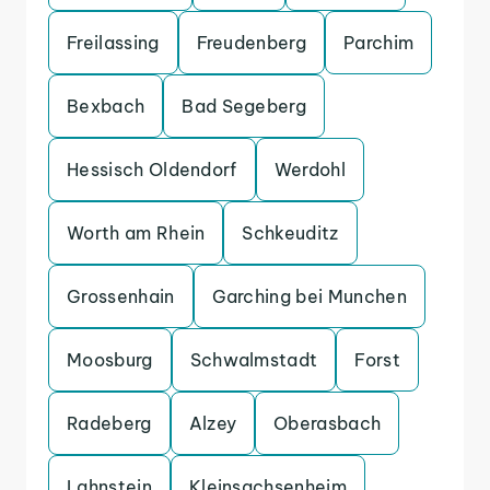
Freilassing
Freudenberg
Parchim
Bexbach
Bad Segeberg
Hessisch Oldendorf
Werdohl
Worth am Rhein
Schkeuditz
Grossenhain
Garching bei Munchen
Moosburg
Schwalmstadt
Forst
Radeberg
Alzey
Oberasbach
Lahnstein
Kleinsachsenheim