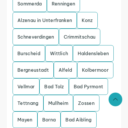
Sommerda
Renningen
Alzenau in Unterfranken
Konz
Schneverdingen
Crimmitschau
Burscheid
Wittlich
Haldensleben
Bergneustadt
Alfeld
Kolbermoor
Vellmar
Bad Tolz
Bad Pyrmont
Tettnang
Mullheim
Zossen
Mayen
Borna
Bad Aibling