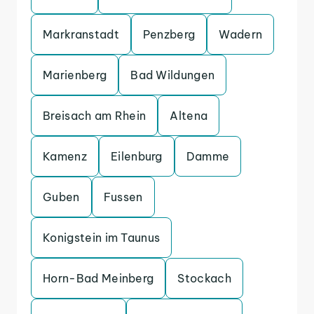
Markranstadt
Penzberg
Wadern
Marienberg
Bad Wildungen
Breisach am Rhein
Altena
Kamenz
Eilenburg
Damme
Guben
Fussen
Konigstein im Taunus
Horn-Bad Meinberg
Stockach