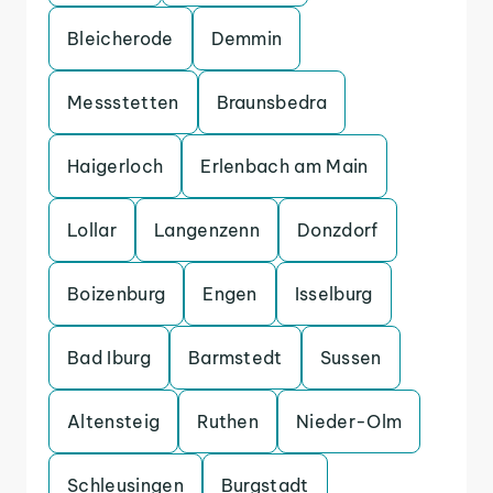
Bleicherode
Demmin
Messstetten
Braunsbedra
Haigerloch
Erlenbach am Main
Lollar
Langenzenn
Donzdorf
Boizenburg
Engen
Isselburg
Bad Iburg
Barmstedt
Sussen
Altensteig
Ruthen
Nieder-Olm
Schleusingen
Burgstadt