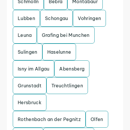
Schmolln
Bebra
Montabaur
Lubben
Schongau
Vohringen
Leuna
Grafing bei Munchen
Sulingen
Haselunne
Isny im Allgau
Abensberg
Grunstadt
Treuchtlingen
Hersbruck
Rothenbach an der Pegnitz
Olfen