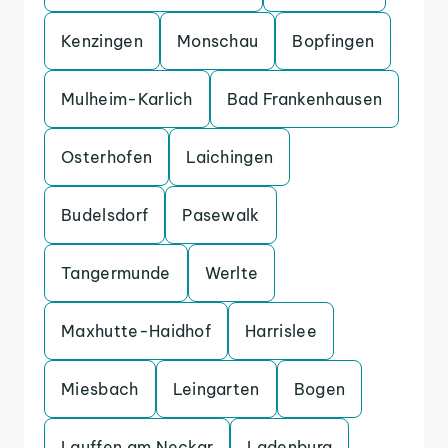
Kenzingen
Monschau
Bopfingen
Mulheim-Karlich
Bad Frankenhausen
Osterhofen
Laichingen
Budelsdorf
Pasewalk
Tangermunde
Werlte
Maxhutte-Haidhof
Harrislee
Miesbach
Leingarten
Bogen
Lauffen am Neckar
Ladenburg