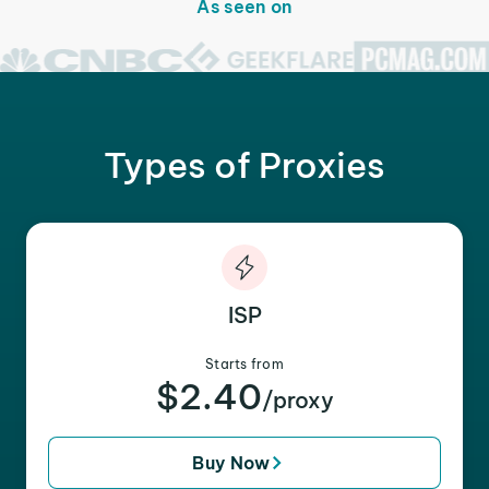
As seen on
Types of Proxies
ISP
Starts from
$2.40
/proxy
Buy Now