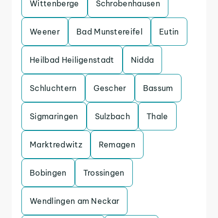
Wittenberge
Schrobenhausen
Weener
Bad Munstereifel
Eutin
Heilbad Heiligenstadt
Nidda
Schluchtern
Gescher
Bassum
Sigmaringen
Sulzbach
Thale
Marktredwitz
Remagen
Bobingen
Trossingen
Wendlingen am Neckar