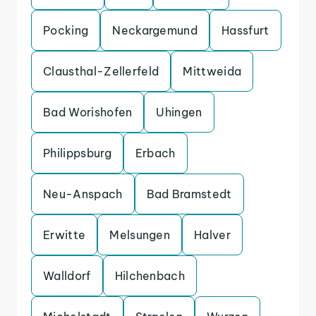
Pocking
Neckargemund
Hassfurt
Clausthal-Zellerfeld
Mittweida
Bad Worishofen
Uhingen
Philippsburg
Erbach
Neu-Anspach
Bad Bramstedt
Erwitte
Melsungen
Halver
Walldorf
Hilchenbach