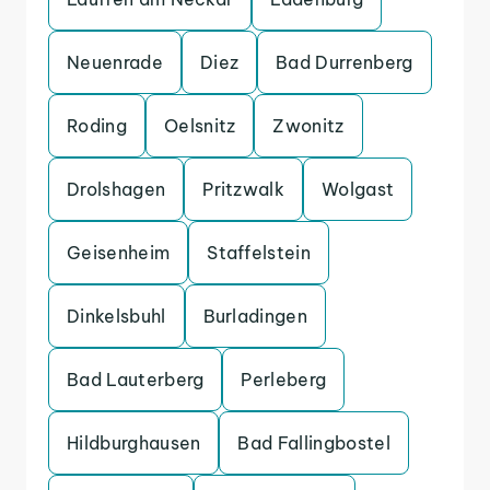
Neuenrade
Diez
Bad Durrenberg
Roding
Oelsnitz
Zwonitz
Drolshagen
Pritzwalk
Wolgast
Geisenheim
Staffelstein
Dinkelsbuhl
Burladingen
Bad Lauterberg
Perleberg
Hildburghausen
Bad Fallingbostel