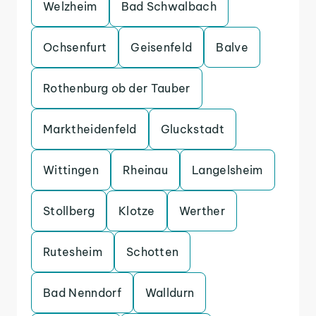
Welzheim
Bad Schwalbach
Ochsenfurt
Geisenfeld
Balve
Rothenburg ob der Tauber
Marktheidenfeld
Gluckstadt
Wittingen
Rheinau
Langelsheim
Stollberg
Klotze
Werther
Rutesheim
Schotten
Bad Nenndorf
Walldurn