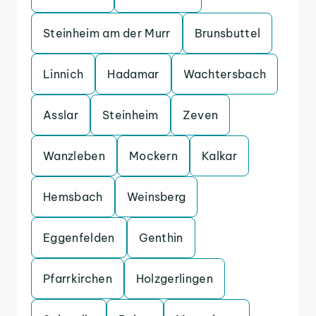
Steinheim am der Murr
Brunsbuttel
Linnich
Hadamar
Wachtersbach
Asslar
Steinheim
Zeven
Wanzleben
Mockern
Kalkar
Hemsbach
Weinsberg
Eggenfelden
Genthin
Pfarrkirchen
Holzgerlingen