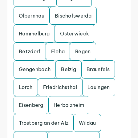
Olbernhau
Bischofswerda
Hammelburg
Osterwieck
Betzdorf
Floha
Regen
Gengenbach
Belzig
Braunfels
Lorch
Friedrichsthal
Lauingen
Eisenberg
Herbolzheim
Trostberg an der Alz
Wildau