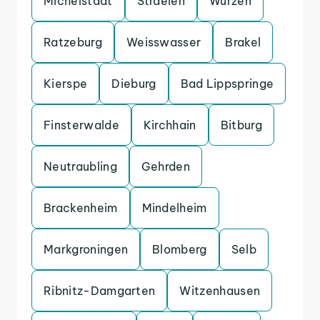
Michelstadt
Straelen
Wurzen
Ratzeburg
Weisswasser
Brakel
Kierspe
Dieburg
Bad Lippspringe
Finsterwalde
Kirchhain
Bitburg
Neutraubling
Gehrden
Brackenheim
Mindelheim
Markgroningen
Blomberg
Selb
Ribnitz-Damgarten
Witzenhausen