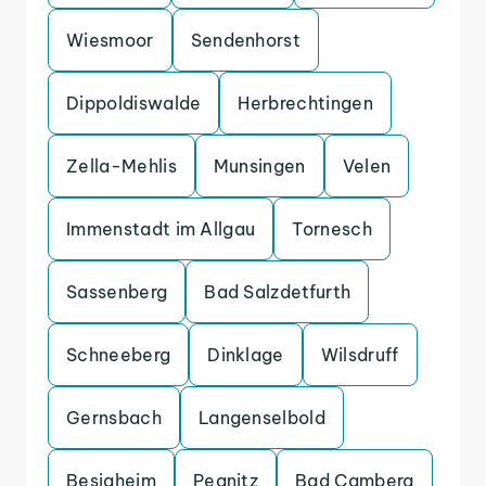
Wiesmoor
Sendenhorst
Dippoldiswalde
Herbrechtingen
Zella-Mehlis
Munsingen
Velen
Immenstadt im Allgau
Tornesch
Sassenberg
Bad Salzdetfurth
Schneeberg
Dinklage
Wilsdruff
Gernsbach
Langenselbold
Besigheim
Pegnitz
Bad Camberg