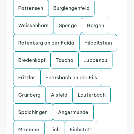
Pattensen
Burglengenfeld
Weissenhorn
Spenge
Bergen
Rotenburg an der Fulda
Hilpoltstein
Biedenkopf
Taucha
Lubbenau
Fritzlar
Ebersbach an der Fils
Grunberg
Alsfeld
Lauterbach
Spaichingen
Angermunde
Meerane
Lich
Eichstatt