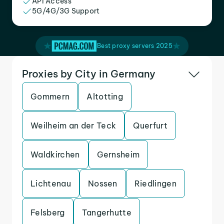
API Access
5G/4G/3G Support
Best proxy servers 2025
Proxies by City in Germany
Gommern
Altotting
Weilheim an der Teck
Querfurt
Waldkirchen
Gernsheim
Lichtenau
Nossen
Riedlingen
Felsberg
Tangerhutte