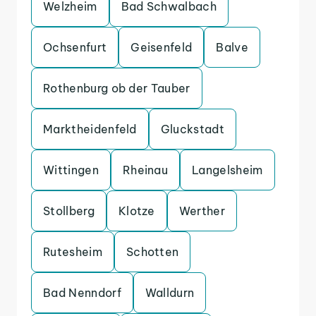
Welzheim
Bad Schwalbach
Ochsenfurt
Geisenfeld
Balve
Rothenburg ob der Tauber
Marktheidenfeld
Gluckstadt
Wittingen
Rheinau
Langelsheim
Stollberg
Klotze
Werther
Rutesheim
Schotten
Bad Nenndorf
Walldurn