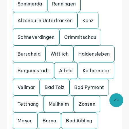
Sommerda
Renningen
Alzenau in Unterfranken
Konz
Schneverdingen
Crimmitschau
Burscheid
Wittlich
Haldensleben
Bergneustadt
Alfeld
Kolbermoor
Vellmar
Bad Tolz
Bad Pyrmont
Tettnang
Mullheim
Zossen
Mayen
Borna
Bad Aibling