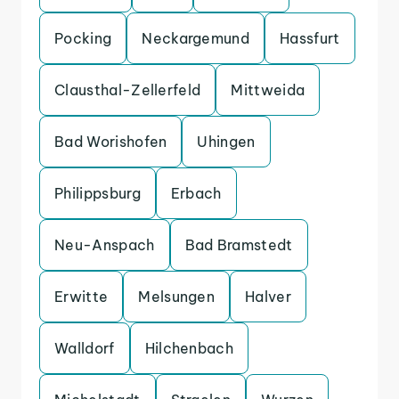
Pocking
Neckargemund
Hassfurt
Clausthal-Zellerfeld
Mittweida
Bad Worishofen
Uhingen
Philippsburg
Erbach
Neu-Anspach
Bad Bramstedt
Erwitte
Melsungen
Halver
Walldorf
Hilchenbach