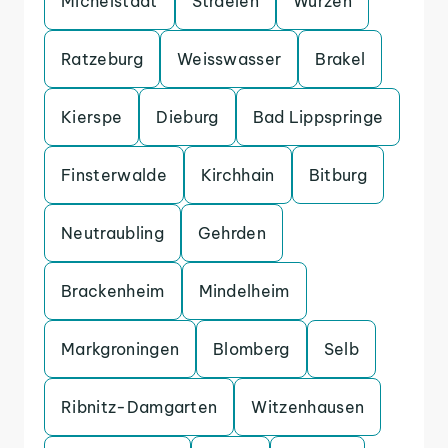
Michelstadt
Straelen
Wurzen
Ratzeburg
Weisswasser
Brakel
Kierspe
Dieburg
Bad Lippspringe
Finsterwalde
Kirchhain
Bitburg
Neutraubling
Gehrden
Brackenheim
Mindelheim
Markgroningen
Blomberg
Selb
Ribnitz-Damgarten
Witzenhausen