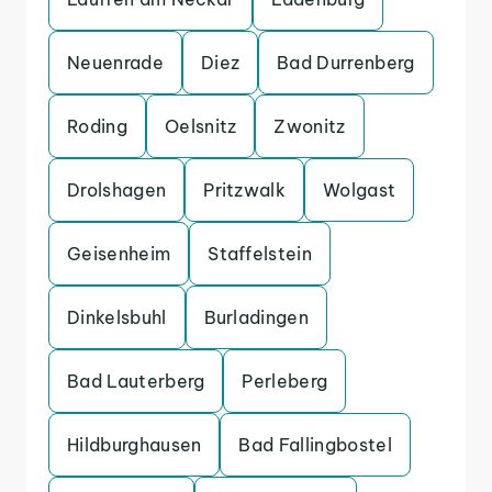
Neuenrade
Diez
Bad Durrenberg
Roding
Oelsnitz
Zwonitz
Drolshagen
Pritzwalk
Wolgast
Geisenheim
Staffelstein
Dinkelsbuhl
Burladingen
Bad Lauterberg
Perleberg
Hildburghausen
Bad Fallingbostel