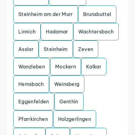
Steinheim am der Murr
Brunsbuttel
Linnich
Hadamar
Wachtersbach
Asslar
Steinheim
Zeven
Wanzleben
Mockern
Kalkar
Hemsbach
Weinsberg
Eggenfelden
Genthin
Pfarrkirchen
Holzgerlingen