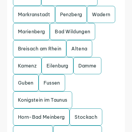
Markranstadt
Penzberg
Wadern
Marienberg
Bad Wildungen
Breisach am Rhein
Altena
Kamenz
Eilenburg
Damme
Guben
Fussen
Konigstein im Taunus
Horn-Bad Meinberg
Stockach