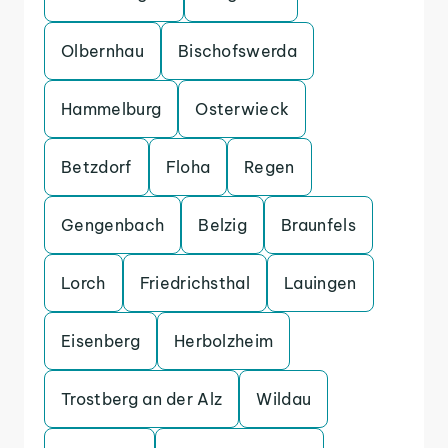
Olbernhau
Bischofswerda
Hammelburg
Osterwieck
Betzdorf
Floha
Regen
Gengenbach
Belzig
Braunfels
Lorch
Friedrichsthal
Lauingen
Eisenberg
Herbolzheim
Trostberg an der Alz
Wildau