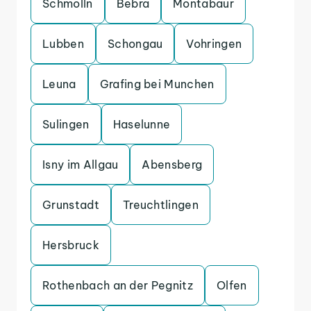
Schmolln
Bebra
Montabaur
Lubben
Schongau
Vohringen
Leuna
Grafing bei Munchen
Sulingen
Haselunne
Isny im Allgau
Abensberg
Grunstadt
Treuchtlingen
Hersbruck
Rothenbach an der Pegnitz
Olfen