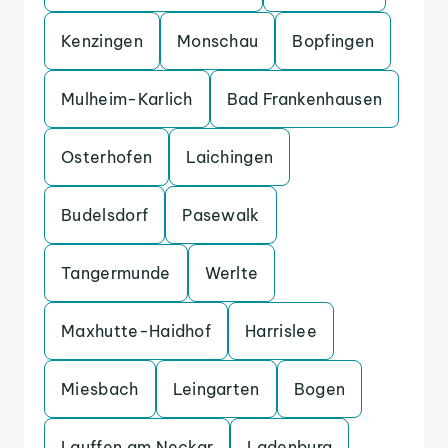
Kenzingen
Monschau
Bopfingen
Mulheim-Karlich
Bad Frankenhausen
Osterhofen
Laichingen
Budelsdorf
Pasewalk
Tangermunde
Werlte
Maxhutte-Haidhof
Harrislee
Miesbach
Leingarten
Bogen
Lauffen am Neckar
Ladenburg