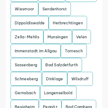
Wiesmoor
Sendenhorst
Dippoldiswalde
Herbrechtingen
Zella-Mehlis
Munsingen
Velen
Immenstadt im Allgau
Tornesch
Sassenberg
Bad Salzdetfurth
Schneeberg
Dinklage
Wilsdruff
Gernsbach
Langenselbold
Besigheim
Pegnitz
Bad Camberg