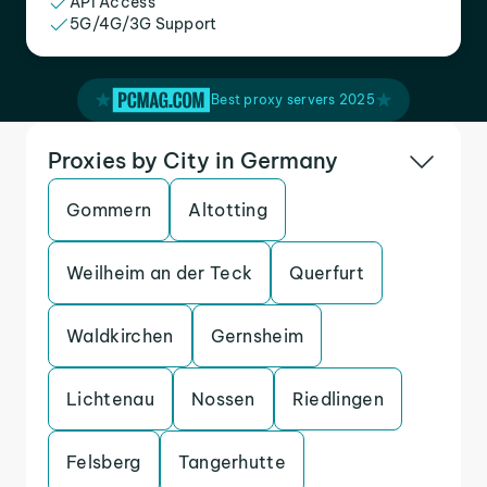
API Access
5G/4G/3G Support
Best proxy servers 2025
Proxies by City in Germany
Gommern
Altotting
Weilheim an der Teck
Querfurt
Waldkirchen
Gernsheim
Lichtenau
Nossen
Riedlingen
Felsberg
Tangerhutte