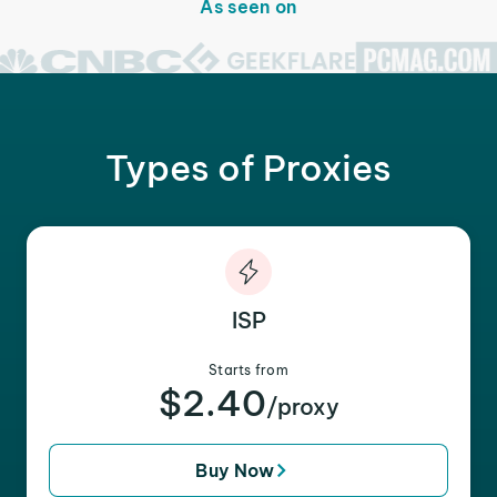
As seen on
Types of Proxies
ISP
Starts from
$2.40
/proxy
Buy Now