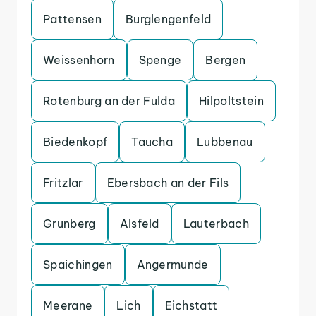
Pattensen
Burglengenfeld
Weissenhorn
Spenge
Bergen
Rotenburg an der Fulda
Hilpoltstein
Biedenkopf
Taucha
Lubbenau
Fritzlar
Ebersbach an der Fils
Grunberg
Alsfeld
Lauterbach
Spaichingen
Angermunde
Meerane
Lich
Eichstatt