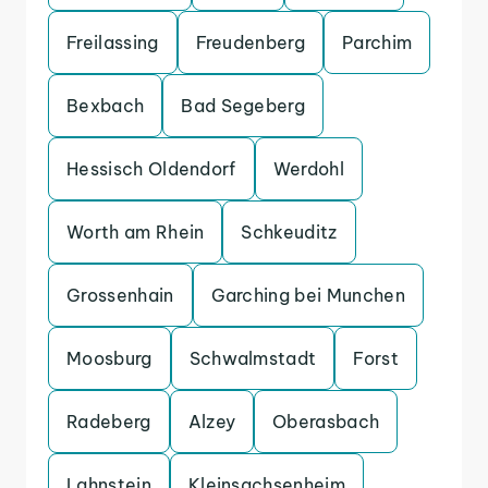
Freilassing
Freudenberg
Parchim
Bexbach
Bad Segeberg
Hessisch Oldendorf
Werdohl
Worth am Rhein
Schkeuditz
Grossenhain
Garching bei Munchen
Moosburg
Schwalmstadt
Forst
Radeberg
Alzey
Oberasbach
Lahnstein
Kleinsachsenheim