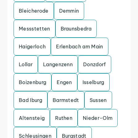
Bleicherode
Demmin
Messstetten
Braunsbedra
Haigerloch
Erlenbach am Main
Lollar
Langenzenn
Donzdorf
Boizenburg
Engen
Isselburg
Bad Iburg
Barmstedt
Sussen
Altensteig
Ruthen
Nieder-Olm
Schleusingen
Burgstadt