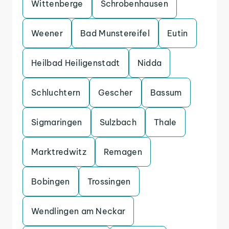
Wittenberge
Schrobenhausen
Weener
Bad Munstereifel
Eutin
Heilbad Heiligenstadt
Nidda
Schluchtern
Gescher
Bassum
Sigmaringen
Sulzbach
Thale
Marktredwitz
Remagen
Bobingen
Trossingen
Wendlingen am Neckar