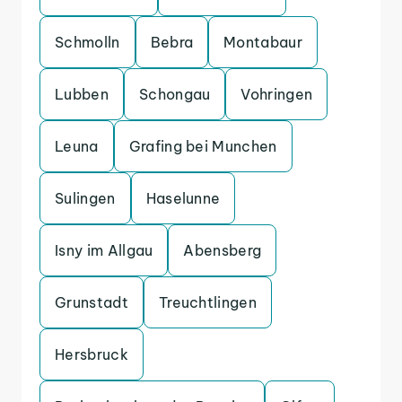
Schmolln
Bebra
Montabaur
Lubben
Schongau
Vohringen
Leuna
Grafing bei Munchen
Sulingen
Haselunne
Isny im Allgau
Abensberg
Grunstadt
Treuchtlingen
Hersbruck