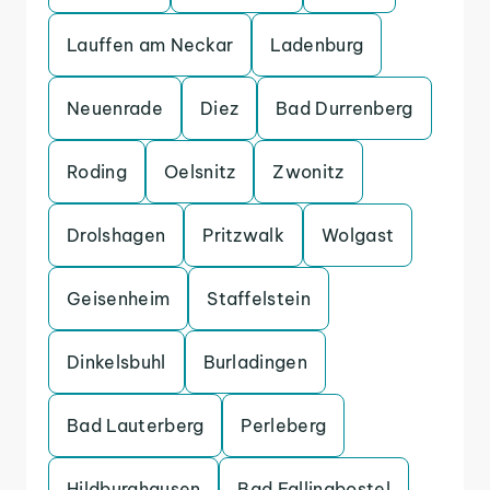
Lauffen am Neckar
Ladenburg
Neuenrade
Diez
Bad Durrenberg
Roding
Oelsnitz
Zwonitz
Drolshagen
Pritzwalk
Wolgast
Geisenheim
Staffelstein
Dinkelsbuhl
Burladingen
Bad Lauterberg
Perleberg
Hildburghausen
Bad Fallingbostel