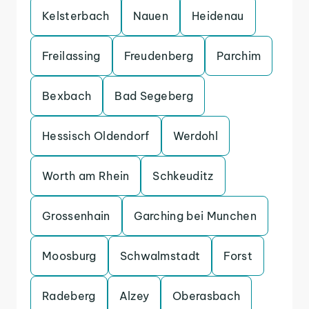
Kelsterbach
Nauen
Heidenau
Freilassing
Freudenberg
Parchim
Bexbach
Bad Segeberg
Hessisch Oldendorf
Werdohl
Worth am Rhein
Schkeuditz
Grossenhain
Garching bei Munchen
Moosburg
Schwalmstadt
Forst
Radeberg
Alzey
Oberasbach