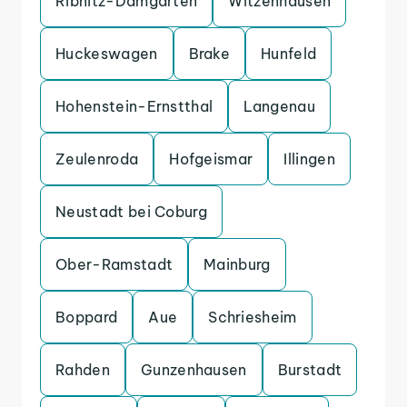
Ribnitz-Damgarten
Witzenhausen
Huckeswagen
Brake
Hunfeld
Hohenstein-Ernstthal
Langenau
Zeulenroda
Hofgeismar
Illingen
Neustadt bei Coburg
Ober-Ramstadt
Mainburg
Boppard
Aue
Schriesheim
Rahden
Gunzenhausen
Burstadt