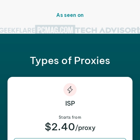
As seen on
Types of Proxies
ISP
Starts from
$2.40
/proxy