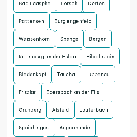
Bad Laasphe
Lorsch
Dorfen
Pattensen
Burglengenfeld
Weissenhorn
Spenge
Bergen
Rotenburg an der Fulda
Hilpoltstein
Biedenkopf
Taucha
Lubbenau
Fritzlar
Ebersbach an der Fils
Grunberg
Alsfeld
Lauterbach
Spaichingen
Angermunde