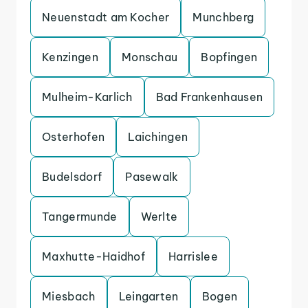
Neuenstadt am Kocher
Munchberg
Kenzingen
Monschau
Bopfingen
Mulheim-Karlich
Bad Frankenhausen
Osterhofen
Laichingen
Budelsdorf
Pasewalk
Tangermunde
Werlte
Maxhutte-Haidhof
Harrislee
Miesbach
Leingarten
Bogen