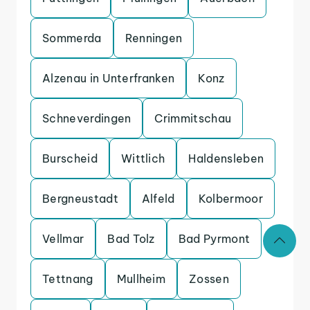
Sommerda
Renningen
Alzenau in Unterfranken
Konz
Schneverdingen
Crimmitschau
Burscheid
Wittlich
Haldensleben
Bergneustadt
Alfeld
Kolbermoor
Vellmar
Bad Tolz
Bad Pyrmont
Tettnang
Mullheim
Zossen