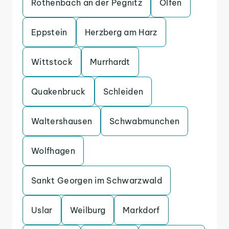
Rothenbach an der Pegnitz
Olfen
Eppstein
Herzberg am Harz
Wittstock
Murrhardt
Quakenbruck
Schleiden
Waltershausen
Schwabmunchen
Wolfhagen
Sankt Georgen im Schwarzwald
Uslar
Weilburg
Markdorf