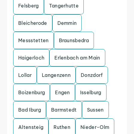
Felsberg
Tangerhutte
Bleicherode
Demmin
Messstetten
Braunsbedra
Haigerloch
Erlenbach am Main
Lollar
Langenzenn
Donzdorf
Boizenburg
Engen
Isselburg
Bad Iburg
Barmstedt
Sussen
Altensteig
Ruthen
Nieder-Olm