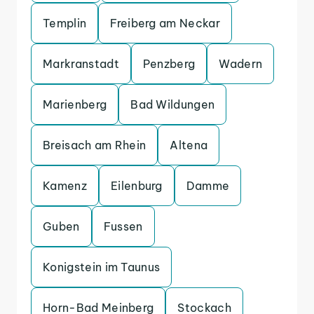
Templin
Freiberg am Neckar
Markranstadt
Penzberg
Wadern
Marienberg
Bad Wildungen
Breisach am Rhein
Altena
Kamenz
Eilenburg
Damme
Guben
Fussen
Konigstein im Taunus
Horn-Bad Meinberg
Stockach