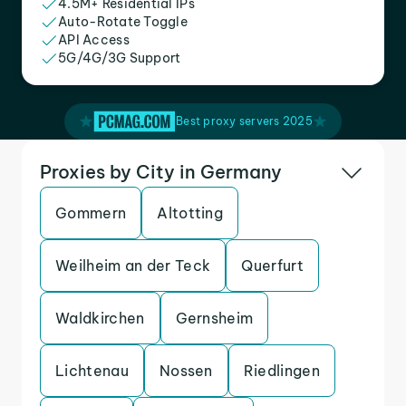
4.5M+ Residential IPs
Auto-Rotate Toggle
API Access
5G/4G/3G Support
Best proxy servers 2025
Proxies by City in Germany
Gommern
Altotting
Weilheim an der Teck
Querfurt
Waldkirchen
Gernsheim
Lichtenau
Nossen
Riedlingen