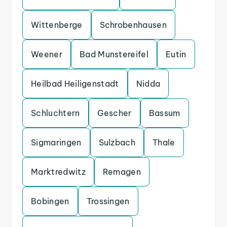
Wittenberge
Schrobenhausen
Weener
Bad Munstereifel
Eutin
Heilbad Heiligenstadt
Nidda
Schluchtern
Gescher
Bassum
Sigmaringen
Sulzbach
Thale
Marktredwitz
Remagen
Bobingen
Trossingen