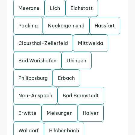
Meerane
Lich
Eichstatt
Pocking
Neckargemund
Hassfurt
Clausthal-Zellerfeld
Mittweida
Bad Worishofen
Uhingen
Philippsburg
Erbach
Neu-Anspach
Bad Bramstedt
Erwitte
Melsungen
Halver
Walldorf
Hilchenbach