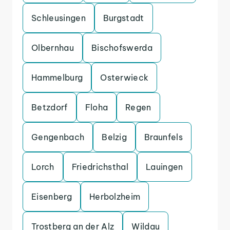
Schleusingen
Burgstadt
Olbernhau
Bischofswerda
Hammelburg
Osterwieck
Betzdorf
Floha
Regen
Gengenbach
Belzig
Braunfels
Lorch
Friedrichsthal
Lauingen
Eisenberg
Herbolzheim
Trostberg an der Alz
Wildau