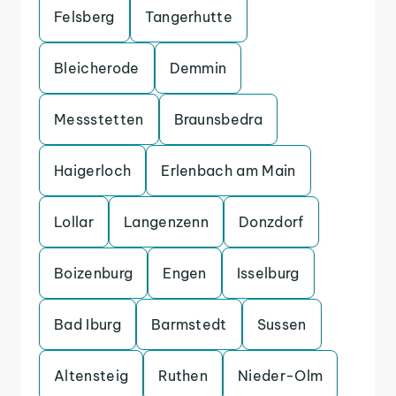
Felsberg
Tangerhutte
Bleicherode
Demmin
Messstetten
Braunsbedra
Haigerloch
Erlenbach am Main
Lollar
Langenzenn
Donzdorf
Boizenburg
Engen
Isselburg
Bad Iburg
Barmstedt
Sussen
Altensteig
Ruthen
Nieder-Olm