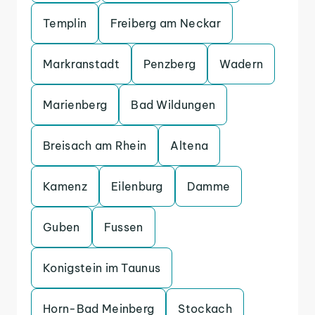
Templin
Freiberg am Neckar
Markranstadt
Penzberg
Wadern
Marienberg
Bad Wildungen
Breisach am Rhein
Altena
Kamenz
Eilenburg
Damme
Guben
Fussen
Konigstein im Taunus
Horn-Bad Meinberg
Stockach