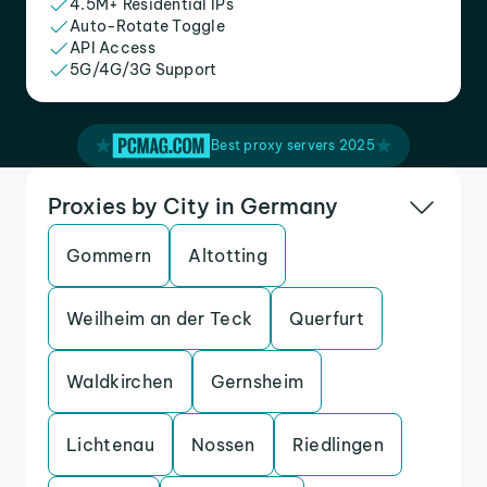
4.5M+ Residential IPs
Auto-Rotate Toggle
API Access
5G/4G/3G Support
Best proxy servers 2025
Proxies by City in Germany
Gommern
Altotting
Weilheim an der Teck
Querfurt
Waldkirchen
Gernsheim
Lichtenau
Nossen
Riedlingen