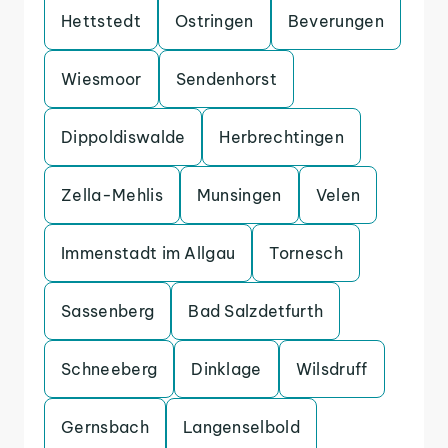
Hettstedt
Ostringen
Beverungen
Wiesmoor
Sendenhorst
Dippoldiswalde
Herbrechtingen
Zella-Mehlis
Munsingen
Velen
Immenstadt im Allgau
Tornesch
Sassenberg
Bad Salzdetfurth
Schneeberg
Dinklage
Wilsdruff
Gernsbach
Langenselbold