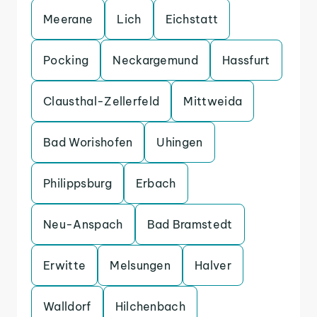
Meerane
Lich
Eichstatt
Pocking
Neckargemund
Hassfurt
Clausthal-Zellerfeld
Mittweida
Bad Worishofen
Uhingen
Philippsburg
Erbach
Neu-Anspach
Bad Bramstedt
Erwitte
Melsungen
Halver
Walldorf
Hilchenbach