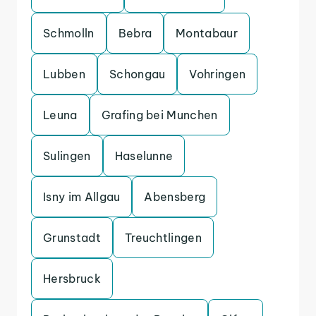
Schmolln
Bebra
Montabaur
Lubben
Schongau
Vohringen
Leuna
Grafing bei Munchen
Sulingen
Haselunne
Isny im Allgau
Abensberg
Grunstadt
Treuchtlingen
Hersbruck