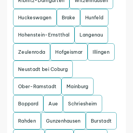
Ribnitz-Damgarten
Witzenhausen
Huckeswagen
Brake
Hunfeld
Hohenstein-Ernstthal
Langenau
Zeulenroda
Hofgeismar
Illingen
Neustadt bei Coburg
Ober-Ramstadt
Mainburg
Boppard
Aue
Schriesheim
Rahden
Gunzenhausen
Burstadt