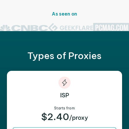
As seen on
Types of Proxies
ISP
Starts from
$2.40
/proxy