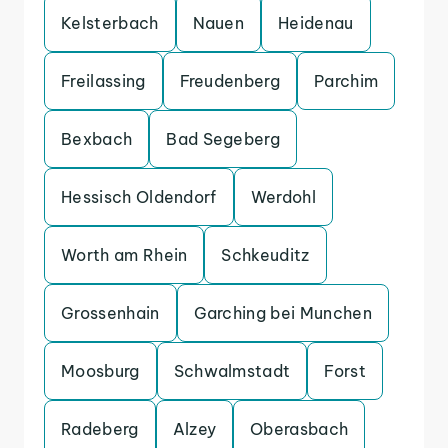
Kelsterbach
Nauen
Heidenau
Freilassing
Freudenberg
Parchim
Bexbach
Bad Segeberg
Hessisch Oldendorf
Werdohl
Worth am Rhein
Schkeuditz
Grossenhain
Garching bei Munchen
Moosburg
Schwalmstadt
Forst
Radeberg
Alzey
Oberasbach