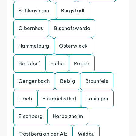
Schleusingen
Burgstadt
Olbernhau
Bischofswerda
Hammelburg
Osterwieck
Betzdorf
Floha
Regen
Gengenbach
Belzig
Braunfels
Lorch
Friedrichsthal
Lauingen
Eisenberg
Herbolzheim
Trostberg an der Alz
Wildau