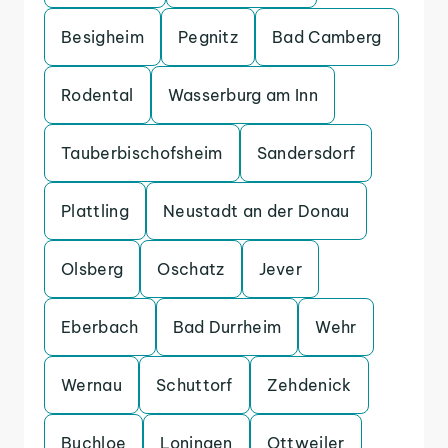
Besigheim
Pegnitz
Bad Camberg
Rodental
Wasserburg am Inn
Tauberbischofsheim
Sandersdorf
Plattling
Neustadt an der Donau
Olsberg
Oschatz
Jever
Eberbach
Bad Durrheim
Wehr
Wernau
Schuttorf
Zehdenick
Buchloe
Loningen
Ottweiler