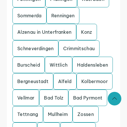
Sommerda
Renningen
Alzenau in Unterfranken
Konz
Schneverdingen
Crimmitschau
Burscheid
Wittlich
Haldensleben
Bergneustadt
Alfeld
Kolbermoor
Vellmar
Bad Tolz
Bad Pyrmont
Tettnang
Mullheim
Zossen