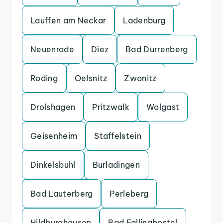
Lauffen am Neckar
Ladenburg
Neuenrade
Diez
Bad Durrenberg
Roding
Oelsnitz
Zwonitz
Drolshagen
Pritzwalk
Wolgast
Geisenheim
Staffelstein
Dinkelsbuhl
Burladingen
Bad Lauterberg
Perleberg
Hildburghausen
Bad Fallingbostel