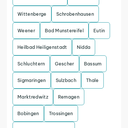
Wittenberge
Schrobenhausen
Weener
Bad Munstereifel
Eutin
Heilbad Heiligenstadt
Nidda
Schluchtern
Gescher
Bassum
Sigmaringen
Sulzbach
Thale
Marktredwitz
Remagen
Bobingen
Trossingen