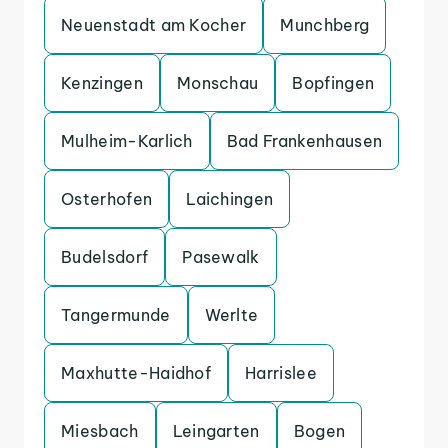
Neuenstadt am Kocher
Munchberg
Kenzingen
Monschau
Bopfingen
Mulheim-Karlich
Bad Frankenhausen
Osterhofen
Laichingen
Budelsdorf
Pasewalk
Tangermunde
Werlte
Maxhutte-Haidhof
Harrislee
Miesbach
Leingarten
Bogen