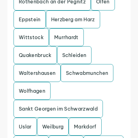
Rothenbach an der Pegnitz
Olfen
Eppstein
Herzberg am Harz
Wittstock
Murrhardt
Quakenbruck
Schleiden
Waltershausen
Schwabmunchen
Wolfhagen
Sankt Georgen im Schwarzwald
Uslar
Weilburg
Markdorf