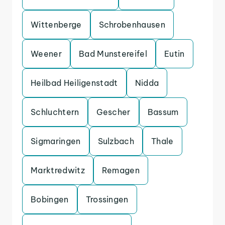
Wittenberge
Schrobenhausen
Weener
Bad Munstereifel
Eutin
Heilbad Heiligenstadt
Nidda
Schluchtern
Gescher
Bassum
Sigmaringen
Sulzbach
Thale
Marktredwitz
Remagen
Bobingen
Trossingen