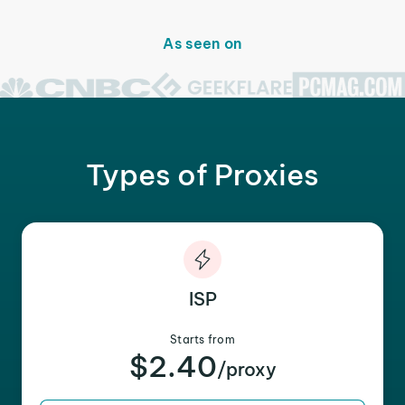
As seen on
Types of Proxies
ISP
Starts from
$2.40
/proxy