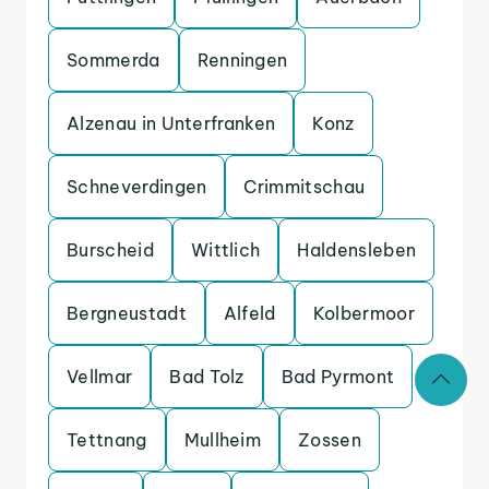
Sommerda
Renningen
Alzenau in Unterfranken
Konz
Schneverdingen
Crimmitschau
Burscheid
Wittlich
Haldensleben
Bergneustadt
Alfeld
Kolbermoor
Vellmar
Bad Tolz
Bad Pyrmont
Tettnang
Mullheim
Zossen