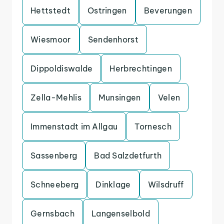
Hettstedt
Ostringen
Beverungen
Wiesmoor
Sendenhorst
Dippoldiswalde
Herbrechtingen
Zella-Mehlis
Munsingen
Velen
Immenstadt im Allgau
Tornesch
Sassenberg
Bad Salzdetfurth
Schneeberg
Dinklage
Wilsdruff
Gernsbach
Langenselbold