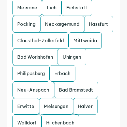
Meerane
Lich
Eichstatt
Pocking
Neckargemund
Hassfurt
Clausthal-Zellerfeld
Mittweida
Bad Worishofen
Uhingen
Philippsburg
Erbach
Neu-Anspach
Bad Bramstedt
Erwitte
Melsungen
Halver
Walldorf
Hilchenbach