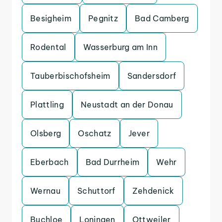
Besigheim
Pegnitz
Bad Camberg
Rodental
Wasserburg am Inn
Tauberbischofsheim
Sandersdorf
Plattling
Neustadt an der Donau
Olsberg
Oschatz
Jever
Eberbach
Bad Durrheim
Wehr
Wernau
Schuttorf
Zehdenick
Buchloe
Loningen
Ottweiler