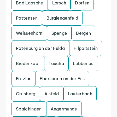
Bad Laasphe
Lorsch
Dorfen
Pattensen
Burglengenfeld
Weissenhorn
Spenge
Bergen
Rotenburg an der Fulda
Hilpoltstein
Biedenkopf
Taucha
Lubbenau
Fritzlar
Ebersbach an der Fils
Grunberg
Alsfeld
Lauterbach
Spaichingen
Angermunde