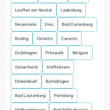
Lauffen am Neckar
Ladenburg
Neuenrade
Diez
Bad Durrenberg
Roding
Oelsnitz
Zwonitz
Drolshagen
Pritzwalk
Wolgast
Geisenheim
Staffelstein
Dinkelsbuhl
Burladingen
Bad Lauterberg
Perleberg
Hildburghausen
Bad Fallingbostel