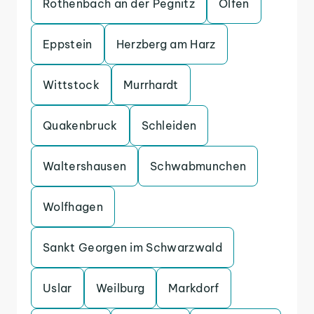
Rothenbach an der Pegnitz
Olfen
Eppstein
Herzberg am Harz
Wittstock
Murrhardt
Quakenbruck
Schleiden
Waltershausen
Schwabmunchen
Wolfhagen
Sankt Georgen im Schwarzwald
Uslar
Weilburg
Markdorf