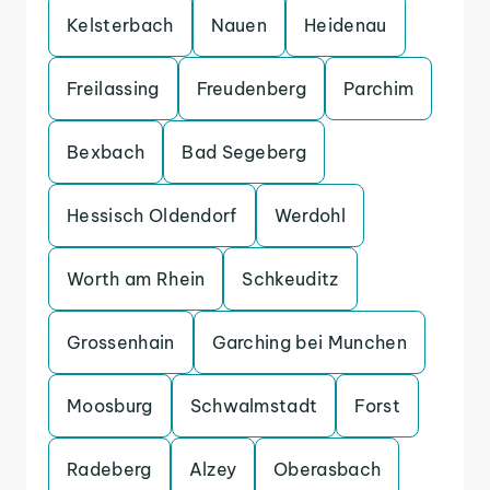
Kelsterbach
Nauen
Heidenau
Freilassing
Freudenberg
Parchim
Bexbach
Bad Segeberg
Hessisch Oldendorf
Werdohl
Worth am Rhein
Schkeuditz
Grossenhain
Garching bei Munchen
Moosburg
Schwalmstadt
Forst
Radeberg
Alzey
Oberasbach