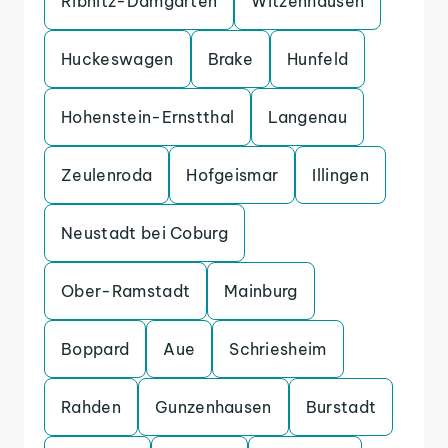
Ribnitz-Damgarten
Witzenhausen
Huckeswagen
Brake
Hunfeld
Hohenstein-Ernstthal
Langenau
Zeulenroda
Hofgeismar
Illingen
Neustadt bei Coburg
Ober-Ramstadt
Mainburg
Boppard
Aue
Schriesheim
Rahden
Gunzenhausen
Burstadt