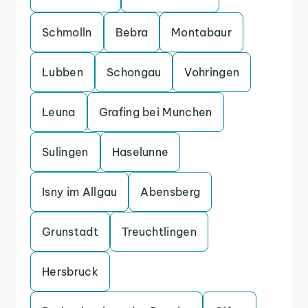
Schmolln
Bebra
Montabaur
Lubben
Schongau
Vohringen
Leuna
Grafing bei Munchen
Sulingen
Haselunne
Isny im Allgau
Abensberg
Grunstadt
Treuchtlingen
Hersbruck