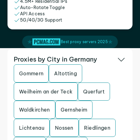
4.5M+ Residential IPs
Auto-Rotate Toggle
API Access
5G/4G/3G Support
Best proxy servers 2025
Proxies by City in Germany
Gommern
Altotting
Weilheim an der Teck
Querfurt
Waldkirchen
Gernsheim
Lichtenau
Nossen
Riedlingen