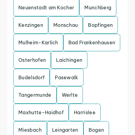
Neuenstadt am Kocher
Munchberg
Kenzingen
Monschau
Bopfingen
Mulheim-Karlich
Bad Frankenhausen
Osterhofen
Laichingen
Budelsdorf
Pasewalk
Tangermunde
Werlte
Maxhutte-Haidhof
Harrislee
Miesbach
Leingarten
Bogen