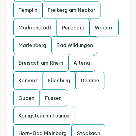
Templin
Freiberg am Neckar
Markranstadt
Penzberg
Wadern
Marienberg
Bad Wildungen
Breisach am Rhein
Altena
Kamenz
Eilenburg
Damme
Guben
Fussen
Konigstein im Taunus
Horn-Bad Meinberg
Stockach