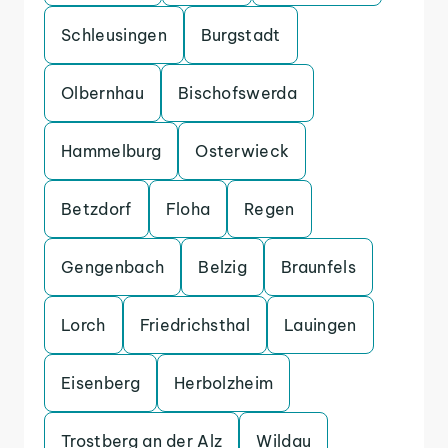
Schleusingen
Burgstadt
Olbernhau
Bischofswerda
Hammelburg
Osterwieck
Betzdorf
Floha
Regen
Gengenbach
Belzig
Braunfels
Lorch
Friedrichsthal
Lauingen
Eisenberg
Herbolzheim
Trostberg an der Alz
Wildau