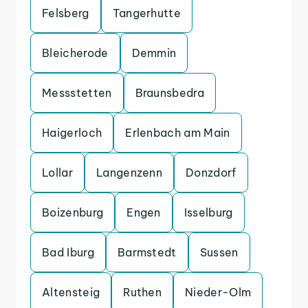
Felsberg
Tangerhutte
Bleicherode
Demmin
Messstetten
Braunsbedra
Haigerloch
Erlenbach am Main
Lollar
Langenzenn
Donzdorf
Boizenburg
Engen
Isselburg
Bad Iburg
Barmstedt
Sussen
Altensteig
Ruthen
Nieder-Olm