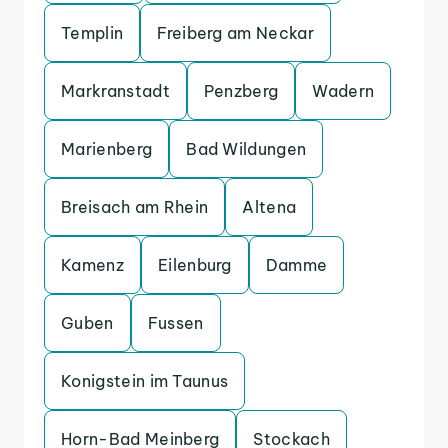
Templin
Freiberg am Neckar
Markranstadt
Penzberg
Wadern
Marienberg
Bad Wildungen
Breisach am Rhein
Altena
Kamenz
Eilenburg
Damme
Guben
Fussen
Konigstein im Taunus
Horn-Bad Meinberg
Stockach