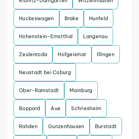
Ribnitz-Damgarten
Witzenhausen
Huckeswagen
Brake
Hunfeld
Hohenstein-Ernstthal
Langenau
Zeulenroda
Hofgeismar
Illingen
Neustadt bei Coburg
Ober-Ramstadt
Mainburg
Boppard
Aue
Schriesheim
Rahden
Gunzenhausen
Burstadt