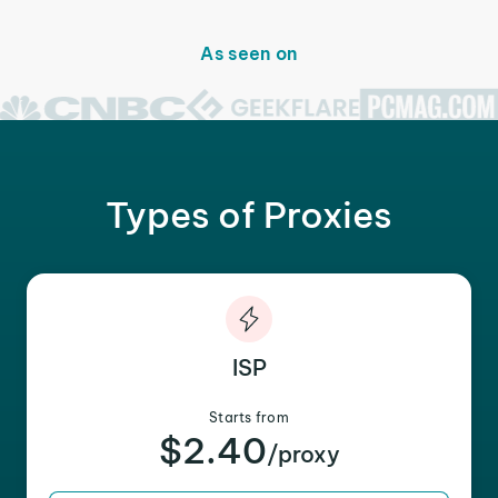
As seen on
Types of Proxies
ISP
Starts from
$2.40
/proxy