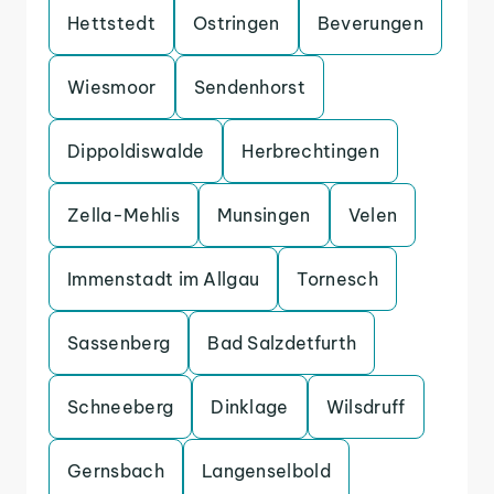
Hettstedt
Ostringen
Beverungen
Wiesmoor
Sendenhorst
Dippoldiswalde
Herbrechtingen
Zella-Mehlis
Munsingen
Velen
Immenstadt im Allgau
Tornesch
Sassenberg
Bad Salzdetfurth
Schneeberg
Dinklage
Wilsdruff
Gernsbach
Langenselbold