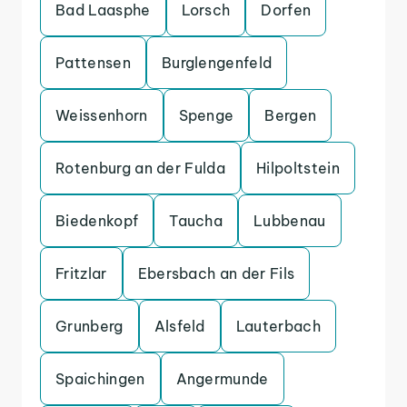
Bad Laasphe
Lorsch
Dorfen
Pattensen
Burglengenfeld
Weissenhorn
Spenge
Bergen
Rotenburg an der Fulda
Hilpoltstein
Biedenkopf
Taucha
Lubbenau
Fritzlar
Ebersbach an der Fils
Grunberg
Alsfeld
Lauterbach
Spaichingen
Angermunde