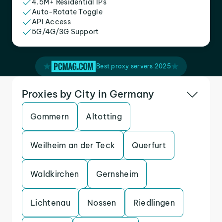
4.5M+ Residential IPs
Auto-Rotate Toggle
API Access
5G/4G/3G Support
Best proxy servers 2025
Proxies by City in Germany
Gommern
Altotting
Weilheim an der Teck
Querfurt
Waldkirchen
Gernsheim
Lichtenau
Nossen
Riedlingen