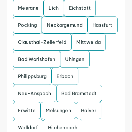
Meerane
Lich
Eichstatt
Pocking
Neckargemund
Hassfurt
Clausthal-Zellerfeld
Mittweida
Bad Worishofen
Uhingen
Philippsburg
Erbach
Neu-Anspach
Bad Bramstedt
Erwitte
Melsungen
Halver
Walldorf
Hilchenbach