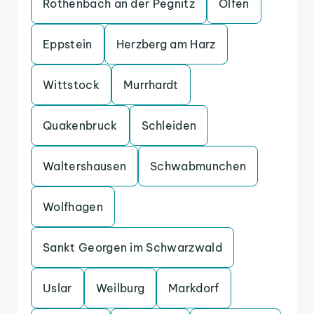
Rothenbach an der Pegnitz
Olfen
Eppstein
Herzberg am Harz
Wittstock
Murrhardt
Quakenbruck
Schleiden
Waltershausen
Schwabmunchen
Wolfhagen
Sankt Georgen im Schwarzwald
Uslar
Weilburg
Markdorf