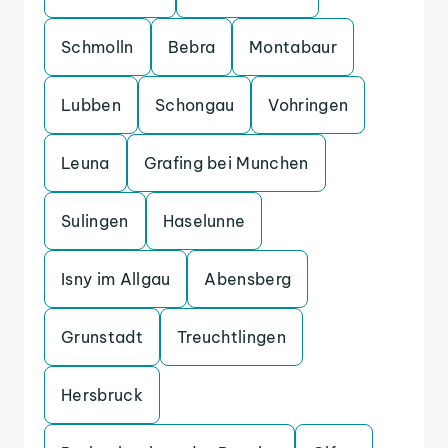
Schmolln
Bebra
Montabaur
Lubben
Schongau
Vohringen
Leuna
Grafing bei Munchen
Sulingen
Haselunne
Isny im Allgau
Abensberg
Grunstadt
Treuchtlingen
Hersbruck