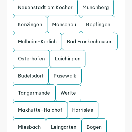
Neuenstadt am Kocher
Munchberg
Kenzingen
Monschau
Bopfingen
Mulheim-Karlich
Bad Frankenhausen
Osterhofen
Laichingen
Budelsdorf
Pasewalk
Tangermunde
Werlte
Maxhutte-Haidhof
Harrislee
Miesbach
Leingarten
Bogen