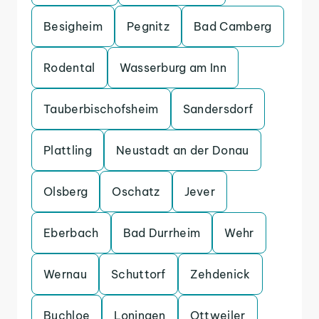
Besigheim
Pegnitz
Bad Camberg
Rodental
Wasserburg am Inn
Tauberbischofsheim
Sandersdorf
Plattling
Neustadt an der Donau
Olsberg
Oschatz
Jever
Eberbach
Bad Durrheim
Wehr
Wernau
Schuttorf
Zehdenick
Buchloe
Loningen
Ottweiler