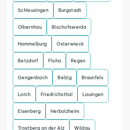
Schleusingen
Burgstadt
Olbernhau
Bischofswerda
Hammelburg
Osterwieck
Betzdorf
Floha
Regen
Gengenbach
Belzig
Braunfels
Lorch
Friedrichsthal
Lauingen
Eisenberg
Herbolzheim
Trostberg an der Alz
Wildau