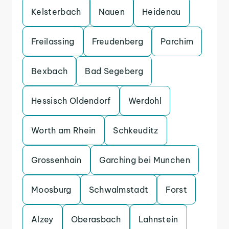
Kelsterbach
Nauen
Heidenau
Freilassing
Freudenberg
Parchim
Bexbach
Bad Segeberg
Hessisch Oldendorf
Werdohl
Worth am Rhein
Schkeuditz
Grossenhain
Garching bei Munchen
Moosburg
Schwalmstadt
Forst
Alzey
Oberasbach
Lahnstein