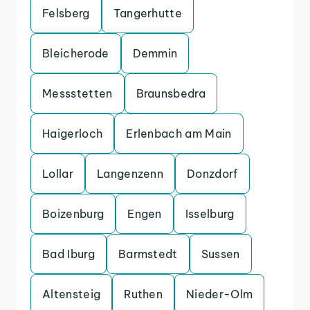
Felsberg
Tangerhutte
Bleicherode
Demmin
Messstetten
Braunsbedra
Haigerloch
Erlenbach am Main
Lollar
Langenzenn
Donzdorf
Boizenburg
Engen
Isselburg
Bad Iburg
Barmstedt
Sussen
Altensteig
Ruthen
Nieder-Olm