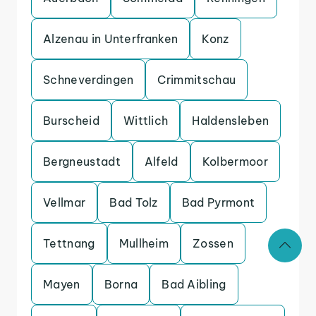
Alzenau in Unterfranken
Konz
Schneverdingen
Crimmitschau
Burscheid
Wittlich
Haldensleben
Bergneustadt
Alfeld
Kolbermoor
Vellmar
Bad Tolz
Bad Pyrmont
Tettnang
Mullheim
Zossen
Mayen
Borna
Bad Aibling