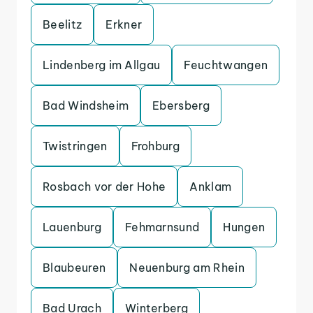
Beelitz
Erkner
Lindenberg im Allgau
Feuchtwangen
Bad Windsheim
Ebersberg
Twistringen
Frohburg
Rosbach vor der Hohe
Anklam
Lauenburg
Fehmarnsund
Hungen
Blaubeuren
Neuenburg am Rhein
Bad Urach
Winterberg