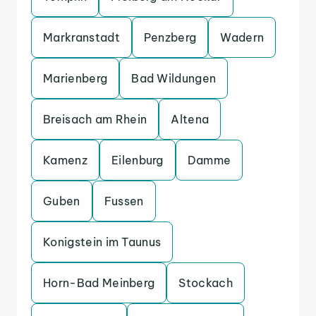
Markranstadt
Penzberg
Wadern
Marienberg
Bad Wildungen
Breisach am Rhein
Altena
Kamenz
Eilenburg
Damme
Guben
Fussen
Konigstein im Taunus
Horn-Bad Meinberg
Stockach