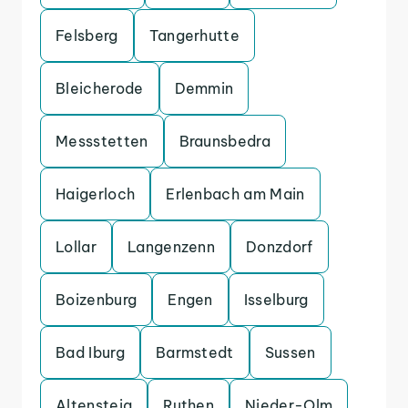
Felsberg
Tangerhutte
Bleicherode
Demmin
Messstetten
Braunsbedra
Haigerloch
Erlenbach am Main
Lollar
Langenzenn
Donzdorf
Boizenburg
Engen
Isselburg
Bad Iburg
Barmstedt
Sussen
Altensteig
Ruthen
Nieder-Olm