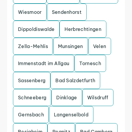
Wiesmoor
Sendenhorst
Dippoldiswalde
Herbrechtingen
Zella-Mehlis
Munsingen
Velen
Immenstadt im Allgau
Tornesch
Sassenberg
Bad Salzdetfurth
Schneeberg
Dinklage
Wilsdruff
Gernsbach
Langenselbold
Besigheim
Pegnitz
Bad Camberg