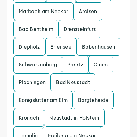
Marbach am Neckar
Arolsen
Bad Bentheim
Drensteinfurt
Diepholz
Erlensee
Babenhausen
Schwarzenberg
Preetz
Cham
Plochingen
Bad Neustadt
Konigslutter am Elm
Bargteheide
Kronach
Neustadt in Holstein
Templin
Freiberg am Neckar