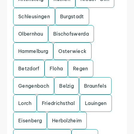
Schleusingen
Burgstadt
Olbernhau
Bischofswerda
Hammelburg
Osterwieck
Betzdorf
Floha
Regen
Gengenbach
Belzig
Braunfels
Lorch
Friedrichsthal
Lauingen
Eisenberg
Herbolzheim