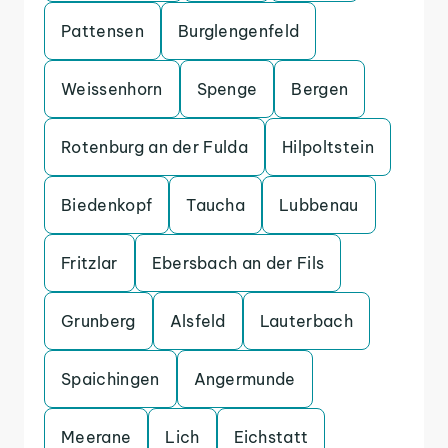
Pattensen
Burglengenfeld
Weissenhorn
Spenge
Bergen
Rotenburg an der Fulda
Hilpoltstein
Biedenkopf
Taucha
Lubbenau
Fritzlar
Ebersbach an der Fils
Grunberg
Alsfeld
Lauterbach
Spaichingen
Angermunde
Meerane
Lich
Eichstatt