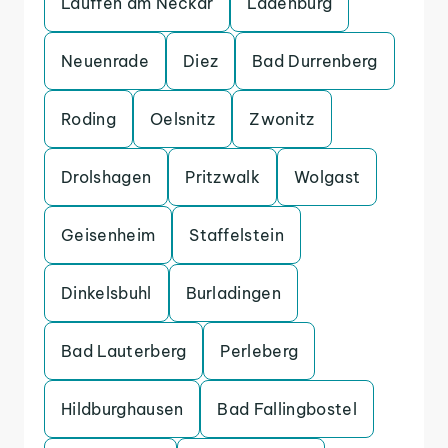
Lauffen am Neckar
Ladenburg
Neuenrade
Diez
Bad Durrenberg
Roding
Oelsnitz
Zwonitz
Drolshagen
Pritzwalk
Wolgast
Geisenheim
Staffelstein
Dinkelsbuhl
Burladingen
Bad Lauterberg
Perleberg
Hildburghausen
Bad Fallingbostel