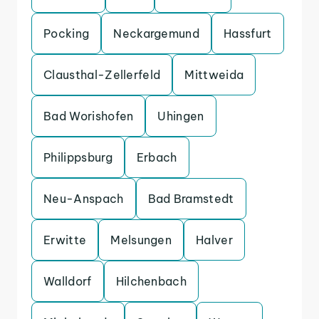
Pocking
Neckargemund
Hassfurt
Clausthal-Zellerfeld
Mittweida
Bad Worishofen
Uhingen
Philippsburg
Erbach
Neu-Anspach
Bad Bramstedt
Erwitte
Melsungen
Halver
Walldorf
Hilchenbach