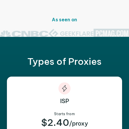
As seen on
Types of Proxies
ISP
Starts from
$2.40
/proxy