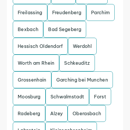
Freilassing
Freudenberg
Parchim
Bexbach
Bad Segeberg
Hessisch Oldendorf
Werdohl
Worth am Rhein
Schkeuditz
Grossenhain
Garching bei Munchen
Moosburg
Schwalmstadt
Forst
Radeberg
Alzey
Oberasbach