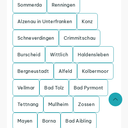
Sommerda
Renningen
Alzenau in Unterfranken
Konz
Schneverdingen
Crimmitschau
Burscheid
Wittlich
Haldensleben
Bergneustadt
Alfeld
Kolbermoor
Vellmar
Bad Tolz
Bad Pyrmont
Tettnang
Mullheim
Zossen
Mayen
Borna
Bad Aibling