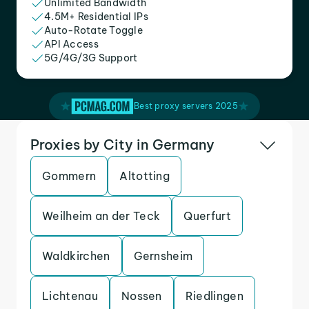
Unlimited Bandwidth
4.5M+ Residential IPs
Auto-Rotate Toggle
API Access
5G/4G/3G Support
Best proxy servers 2025
Proxies by City in Germany
Gommern
Altotting
Weilheim an der Teck
Querfurt
Waldkirchen
Gernsheim
Lichtenau
Nossen
Riedlingen