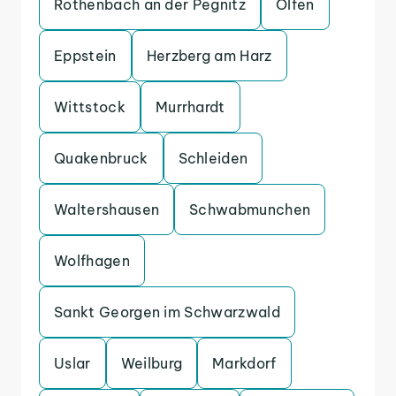
Rothenbach an der Pegnitz
Olfen
Eppstein
Herzberg am Harz
Wittstock
Murrhardt
Quakenbruck
Schleiden
Waltershausen
Schwabmunchen
Wolfhagen
Sankt Georgen im Schwarzwald
Uslar
Weilburg
Markdorf