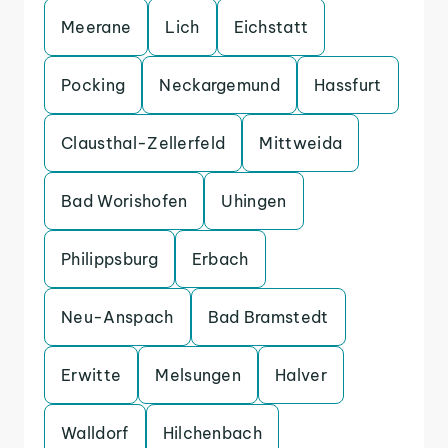
Meerane
Lich
Eichstatt
Pocking
Neckargemund
Hassfurt
Clausthal-Zellerfeld
Mittweida
Bad Worishofen
Uhingen
Philippsburg
Erbach
Neu-Anspach
Bad Bramstedt
Erwitte
Melsungen
Halver
Walldorf
Hilchenbach