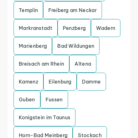
Templin
Freiberg am Neckar
Markranstadt
Penzberg
Wadern
Marienberg
Bad Wildungen
Breisach am Rhein
Altena
Kamenz
Eilenburg
Damme
Guben
Fussen
Konigstein im Taunus
Horn-Bad Meinberg
Stockach