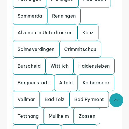
Sommerda
Renningen
Alzenau in Unterfranken
Konz
Schneverdingen
Crimmitschau
Burscheid
Wittlich
Haldensleben
Bergneustadt
Alfeld
Kolbermoor
Vellmar
Bad Tolz
Bad Pyrmont
Tettnang
Mullheim
Zossen