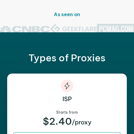
As seen on
Types of Proxies
ISP
Starts from
$2.40
/proxy