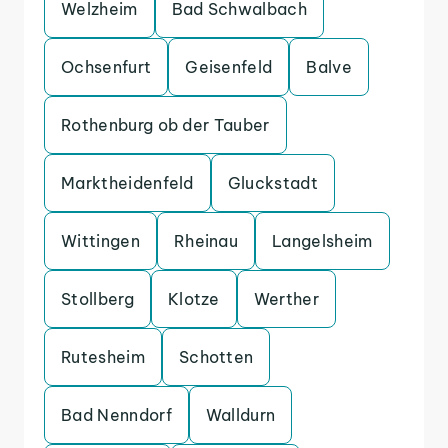
Welzheim
Bad Schwalbach
Ochsenfurt
Geisenfeld
Balve
Rothenburg ob der Tauber
Marktheidenfeld
Gluckstadt
Wittingen
Rheinau
Langelsheim
Stollberg
Klotze
Werther
Rutesheim
Schotten
Bad Nenndorf
Walldurn