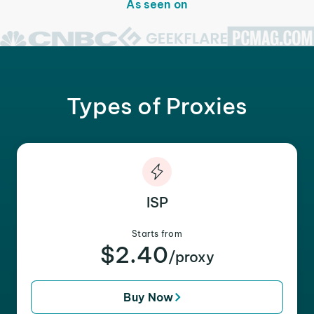
As seen on
Types of Proxies
ISP
Starts from
$2.40
/proxy
Buy Now