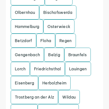
Olbernhau
Bischofswerda
Hammelburg
Osterwieck
Betzdorf
Floha
Regen
Gengenbach
Belzig
Braunfels
Lorch
Friedrichsthal
Lauingen
Eisenberg
Herbolzheim
Trostberg an der Alz
Wildau