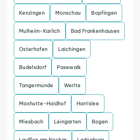
Kenzingen
Monschau
Bopfingen
Mulheim-Karlich
Bad Frankenhausen
Osterhofen
Laichingen
Budelsdorf
Pasewalk
Tangermunde
Werlte
Maxhutte-Haidhof
Harrislee
Miesbach
Leingarten
Bogen
Lauffen am Neckar
Ladenburg