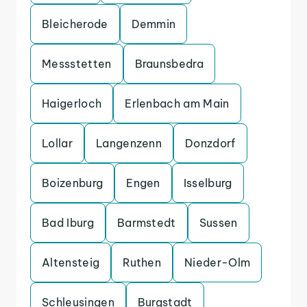
Bleicherode
Demmin
Messstetten
Braunsbedra
Haigerloch
Erlenbach am Main
Lollar
Langenzenn
Donzdorf
Boizenburg
Engen
Isselburg
Bad Iburg
Barmstedt
Sussen
Altensteig
Ruthen
Nieder-Olm
Schleusingen
Burgstadt