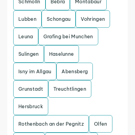
Schmolln
Bebra
Montabaur
Lubben
Schongau
Vohringen
Leuna
Grafing bei Munchen
Sulingen
Haselunne
Isny im Allgau
Abensberg
Grunstadt
Treuchtlingen
Hersbruck
Rothenbach an der Pegnitz
Olfen