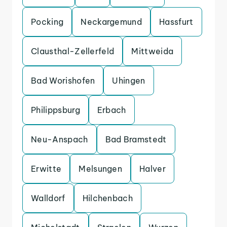
Pocking
Neckargemund
Hassfurt
Clausthal-Zellerfeld
Mittweida
Bad Worishofen
Uhingen
Philippsburg
Erbach
Neu-Anspach
Bad Bramstedt
Erwitte
Melsungen
Halver
Walldorf
Hilchenbach