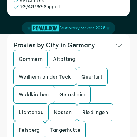
API Access
5G/4G/3G Support
Best proxy servers 2025
Proxies by City in Germany
Gommern
Altotting
Weilheim an der Teck
Querfurt
Waldkirchen
Gernsheim
Lichtenau
Nossen
Riedlingen
Felsberg
Tangerhutte