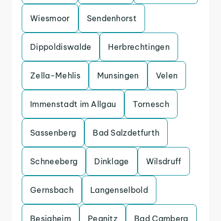
Wiesmoor
Sendenhorst
Dippoldiswalde
Herbrechtingen
Zella-Mehlis
Munsingen
Velen
Immenstadt im Allgau
Tornesch
Sassenberg
Bad Salzdetfurth
Schneeberg
Dinklage
Wilsdruff
Gernsbach
Langenselbold
Besigheim
Pegnitz
Bad Camberg