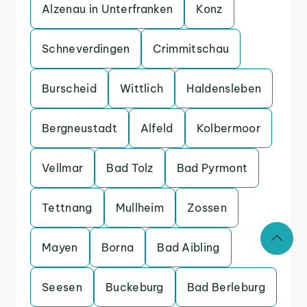
Alzenau in Unterfranken
Konz
Schneverdingen
Crimmitschau
Burscheid
Wittlich
Haldensleben
Bergneustadt
Alfeld
Kolbermoor
Vellmar
Bad Tolz
Bad Pyrmont
Tettnang
Mullheim
Zossen
Mayen
Borna
Bad Aibling
Seesen
Buckeburg
Bad Berleburg