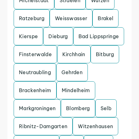
Michelstadt
Straelen
Wurzen
Ratzeburg
Weisswasser
Brakel
Kierspe
Dieburg
Bad Lippspringe
Finsterwalde
Kirchhain
Bitburg
Neutraubling
Gehrden
Brackenheim
Mindelheim
Markgroningen
Blomberg
Selb
Ribnitz-Damgarten
Witzenhausen