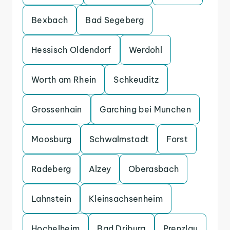
Bexbach
Bad Segeberg
Hessisch Oldendorf
Werdohl
Worth am Rhein
Schkeuditz
Grossenhain
Garching bei Munchen
Moosburg
Schwalmstadt
Forst
Radeberg
Alzey
Oberasbach
Lahnstein
Kleinsachsenheim
Hochelheim
Bad Driburg
Prenzlau