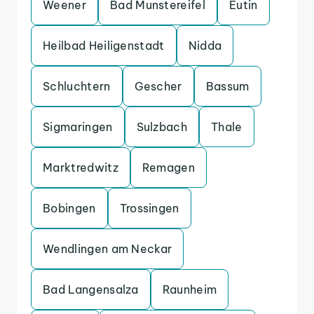
Weener
Bad Munstereifel
Eutin
Heilbad Heiligenstadt
Nidda
Schluchtern
Gescher
Bassum
Sigmaringen
Sulzbach
Thale
Marktredwitz
Remagen
Bobingen
Trossingen
Wendlingen am Neckar
Bad Langensalza
Raunheim