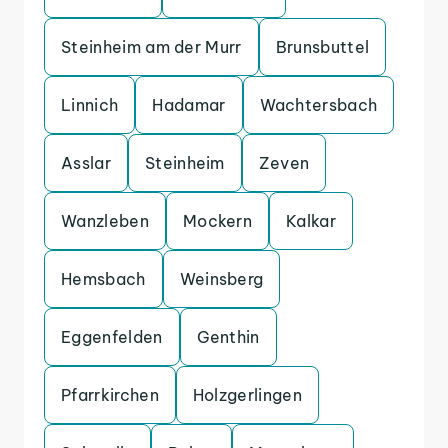
Steinheim am der Murr
Brunsbuttel
Linnich
Hadamar
Wachtersbach
Asslar
Steinheim
Zeven
Wanzleben
Mockern
Kalkar
Hemsbach
Weinsberg
Eggenfelden
Genthin
Pfarrkirchen
Holzgerlingen