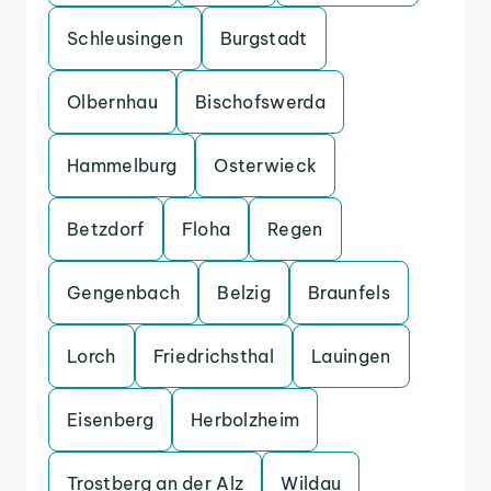
Schleusingen
Burgstadt
Olbernhau
Bischofswerda
Hammelburg
Osterwieck
Betzdorf
Floha
Regen
Gengenbach
Belzig
Braunfels
Lorch
Friedrichsthal
Lauingen
Eisenberg
Herbolzheim
Trostberg an der Alz
Wildau