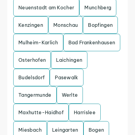
Neuenstadt am Kocher
Munchberg
Kenzingen
Monschau
Bopfingen
Mulheim-Karlich
Bad Frankenhausen
Osterhofen
Laichingen
Budelsdorf
Pasewalk
Tangermunde
Werlte
Maxhutte-Haidhof
Harrislee
Miesbach
Leingarten
Bogen