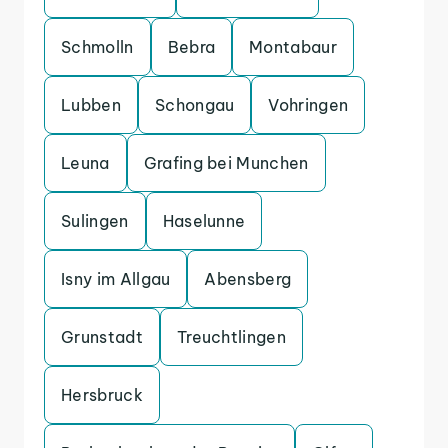
Schmolln
Bebra
Montabaur
Lubben
Schongau
Vohringen
Leuna
Grafing bei Munchen
Sulingen
Haselunne
Isny im Allgau
Abensberg
Grunstadt
Treuchtlingen
Hersbruck