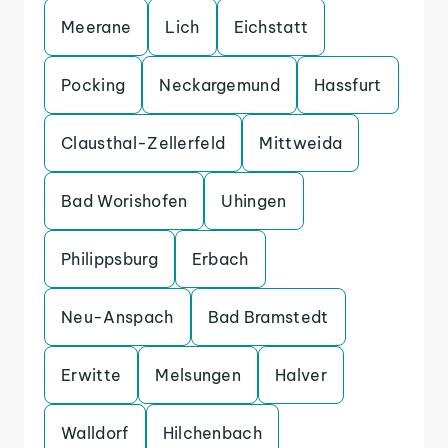
Meerane
Lich
Eichstatt
Pocking
Neckargemund
Hassfurt
Clausthal-Zellerfeld
Mittweida
Bad Worishofen
Uhingen
Philippsburg
Erbach
Neu-Anspach
Bad Bramstedt
Erwitte
Melsungen
Halver
Walldorf
Hilchenbach