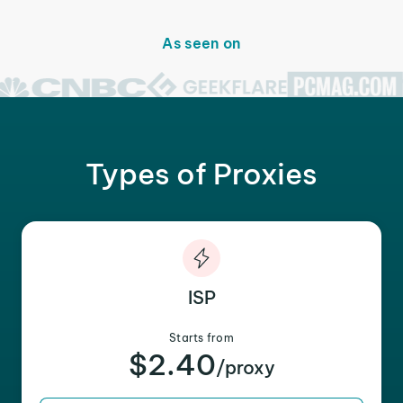
As seen on
Types of Proxies
ISP
Starts from
$2.40
/proxy