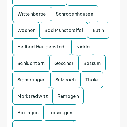
Wittenberge
Schrobenhausen
Weener
Bad Munstereifel
Eutin
Heilbad Heiligenstadt
Nidda
Schluchtern
Gescher
Bassum
Sigmaringen
Sulzbach
Thale
Marktredwitz
Remagen
Bobingen
Trossingen