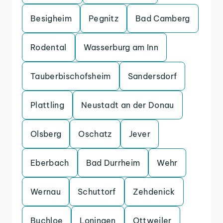
Besigheim
Pegnitz
Bad Camberg
Rodental
Wasserburg am Inn
Tauberbischofsheim
Sandersdorf
Plattling
Neustadt an der Donau
Olsberg
Oschatz
Jever
Eberbach
Bad Durrheim
Wehr
Wernau
Schuttorf
Zehdenick
Buchloe
Loningen
Ottweiler