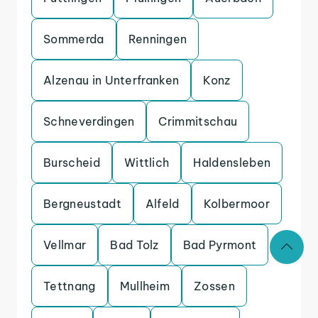
Sommerda
Renningen
Alzenau in Unterfranken
Konz
Schneverdingen
Crimmitschau
Burscheid
Wittlich
Haldensleben
Bergneustadt
Alfeld
Kolbermoor
Vellmar
Bad Tolz
Bad Pyrmont
Tettnang
Mullheim
Zossen