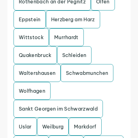
Rothenbach an der Pegnitz
Olfen
Eppstein
Herzberg am Harz
Wittstock
Murrhardt
Quakenbruck
Schleiden
Waltershausen
Schwabmunchen
Wolfhagen
Sankt Georgen im Schwarzwald
Uslar
Weilburg
Markdorf