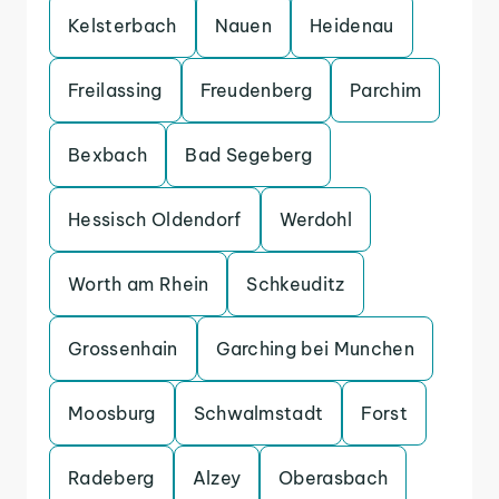
Kelsterbach
Nauen
Heidenau
Freilassing
Freudenberg
Parchim
Bexbach
Bad Segeberg
Hessisch Oldendorf
Werdohl
Worth am Rhein
Schkeuditz
Grossenhain
Garching bei Munchen
Moosburg
Schwalmstadt
Forst
Radeberg
Alzey
Oberasbach