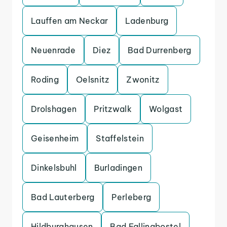
Lauffen am Neckar
Ladenburg
Neuenrade
Diez
Bad Durrenberg
Roding
Oelsnitz
Zwonitz
Drolshagen
Pritzwalk
Wolgast
Geisenheim
Staffelstein
Dinkelsbuhl
Burladingen
Bad Lauterberg
Perleberg
Hildburghausen
Bad Fallingbostel