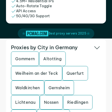
4.5M+ Residential IPs
Auto-Rotate Toggle
API Access
5G/4G/3G Support
Best proxy servers 2025
Proxies by City in Germany
Gommern
Altotting
Weilheim an der Teck
Querfurt
Waldkirchen
Gernsheim
Lichtenau
Nossen
Riedlingen