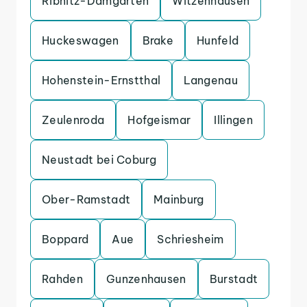
Ribnitz-Damgarten
Witzenhausen
Huckeswagen
Brake
Hunfeld
Hohenstein-Ernstthal
Langenau
Zeulenroda
Hofgeismar
Illingen
Neustadt bei Coburg
Ober-Ramstadt
Mainburg
Boppard
Aue
Schriesheim
Rahden
Gunzenhausen
Burstadt