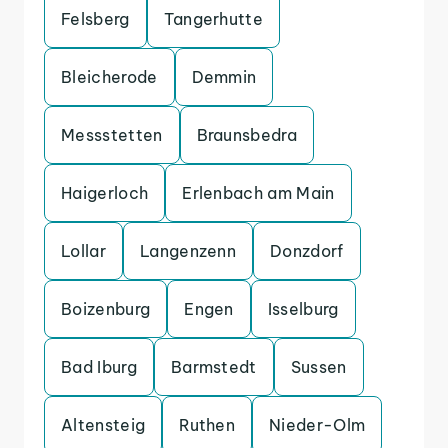
Felsberg
Tangerhutte
Bleicherode
Demmin
Messstetten
Braunsbedra
Haigerloch
Erlenbach am Main
Lollar
Langenzenn
Donzdorf
Boizenburg
Engen
Isselburg
Bad Iburg
Barmstedt
Sussen
Altensteig
Ruthen
Nieder-Olm