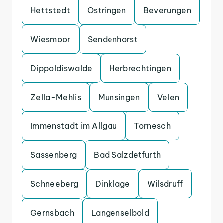
Hettstedt
Ostringen
Beverungen
Wiesmoor
Sendenhorst
Dippoldiswalde
Herbrechtingen
Zella-Mehlis
Munsingen
Velen
Immenstadt im Allgau
Tornesch
Sassenberg
Bad Salzdetfurth
Schneeberg
Dinklage
Wilsdruff
Gernsbach
Langenselbold