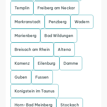
Templin
Freiberg am Neckar
Markranstadt
Penzberg
Wadern
Marienberg
Bad Wildungen
Breisach am Rhein
Altena
Kamenz
Eilenburg
Damme
Guben
Fussen
Konigstein im Taunus
Horn-Bad Meinberg
Stockach