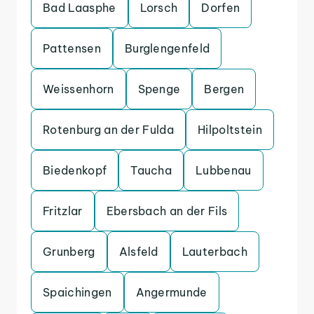
Bad Laasphe
Lorsch
Dorfen
Pattensen
Burglengenfeld
Weissenhorn
Spenge
Bergen
Rotenburg an der Fulda
Hilpoltstein
Biedenkopf
Taucha
Lubbenau
Fritzlar
Ebersbach an der Fils
Grunberg
Alsfeld
Lauterbach
Spaichingen
Angermunde