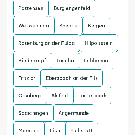
Pattensen
Burglengenfeld
Weissenhorn
Spenge
Bergen
Rotenburg an der Fulda
Hilpoltstein
Biedenkopf
Taucha
Lubbenau
Fritzlar
Ebersbach an der Fils
Grunberg
Alsfeld
Lauterbach
Spaichingen
Angermunde
Meerane
Lich
Eichstatt