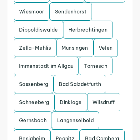
Wiesmoor
Sendenhorst
Dippoldiswalde
Herbrechtingen
Zella-Mehlis
Munsingen
Velen
Immenstadt im Allgau
Tornesch
Sassenberg
Bad Salzdetfurth
Schneeberg
Dinklage
Wilsdruff
Gernsbach
Langenselbold
Besigheim
Pegnitz
Bad Camberg