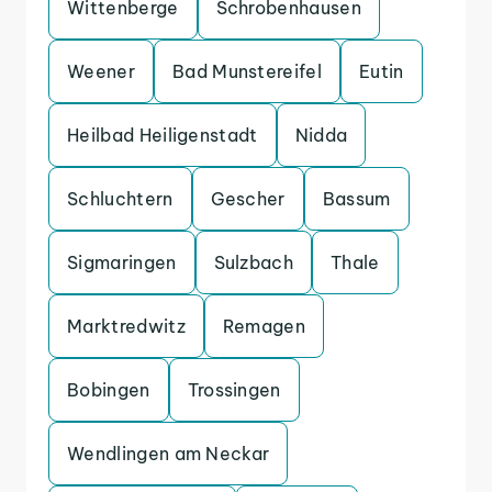
Wittenberge
Schrobenhausen
Weener
Bad Munstereifel
Eutin
Heilbad Heiligenstadt
Nidda
Schluchtern
Gescher
Bassum
Sigmaringen
Sulzbach
Thale
Marktredwitz
Remagen
Bobingen
Trossingen
Wendlingen am Neckar