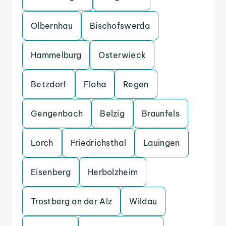
Olbernhau
Bischofswerda
Hammelburg
Osterwieck
Betzdorf
Floha
Regen
Gengenbach
Belzig
Braunfels
Lorch
Friedrichsthal
Lauingen
Eisenberg
Herbolzheim
Trostberg an der Alz
Wildau