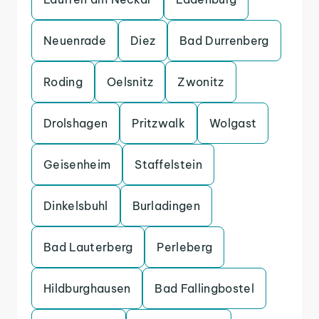
Neuenrade
Diez
Bad Durrenberg
Roding
Oelsnitz
Zwonitz
Drolshagen
Pritzwalk
Wolgast
Geisenheim
Staffelstein
Dinkelsbuhl
Burladingen
Bad Lauterberg
Perleberg
Hildburghausen
Bad Fallingbostel