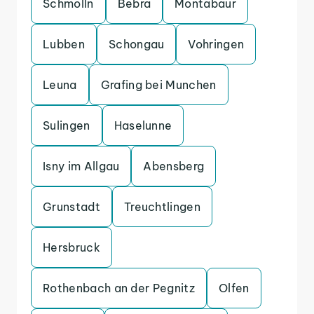
Schmolln
Bebra
Montabaur
Lubben
Schongau
Vohringen
Leuna
Grafing bei Munchen
Sulingen
Haselunne
Isny im Allgau
Abensberg
Grunstadt
Treuchtlingen
Hersbruck
Rothenbach an der Pegnitz
Olfen