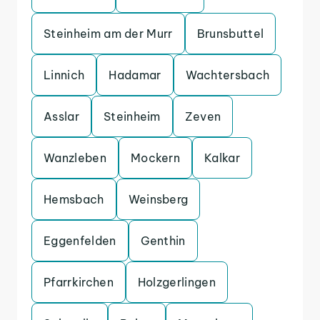
Steinheim am der Murr
Brunsbuttel
Linnich
Hadamar
Wachtersbach
Asslar
Steinheim
Zeven
Wanzleben
Mockern
Kalkar
Hemsbach
Weinsberg
Eggenfelden
Genthin
Pfarrkirchen
Holzgerlingen