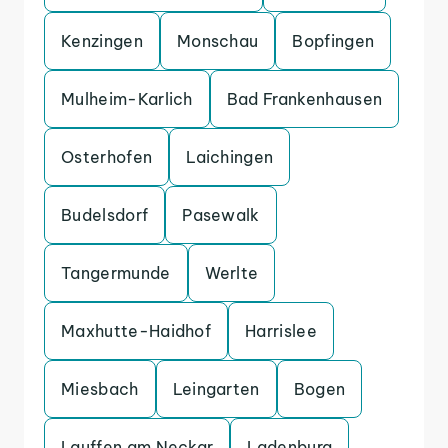
Kenzingen
Monschau
Bopfingen
Mulheim-Karlich
Bad Frankenhausen
Osterhofen
Laichingen
Budelsdorf
Pasewalk
Tangermunde
Werlte
Maxhutte-Haidhof
Harrislee
Miesbach
Leingarten
Bogen
Lauffen am Neckar
Ladenburg