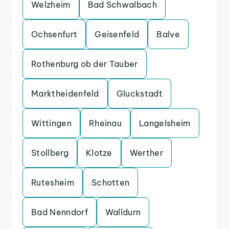
Welzheim
Bad Schwalbach
Ochsenfurt
Geisenfeld
Balve
Rothenburg ob der Tauber
Marktheidenfeld
Gluckstadt
Wittingen
Rheinau
Langelsheim
Stollberg
Klotze
Werther
Rutesheim
Schotten
Bad Nenndorf
Walldurn