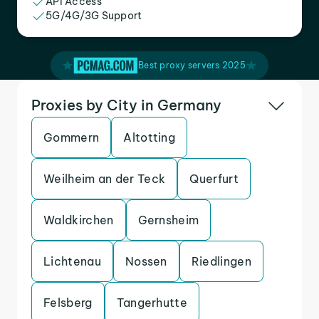
API Access
5G/4G/3G Support
Best proxy servers 2025
Proxies by City in Germany
Gommern
Altotting
Weilheim an der Teck
Querfurt
Waldkirchen
Gernsheim
Lichtenau
Nossen
Riedlingen
Felsberg
Tangerhutte