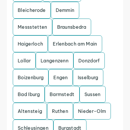
Bleicherode
Demmin
Messstetten
Braunsbedra
Haigerloch
Erlenbach am Main
Lollar
Langenzenn
Donzdorf
Boizenburg
Engen
Isselburg
Bad Iburg
Barmstedt
Sussen
Altensteig
Ruthen
Nieder-Olm
Schleusingen
Burgstadt