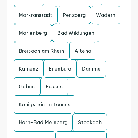
Markranstadt
Penzberg
Wadern
Marienberg
Bad Wildungen
Breisach am Rhein
Altena
Kamenz
Eilenburg
Damme
Guben
Fussen
Konigstein im Taunus
Horn-Bad Meinberg
Stockach