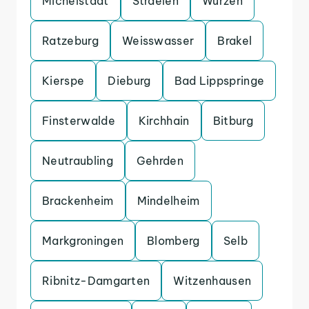
Michelstadt
Straelen
Wurzen
Ratzeburg
Weisswasser
Brakel
Kierspe
Dieburg
Bad Lippspringe
Finsterwalde
Kirchhain
Bitburg
Neutraubling
Gehrden
Brackenheim
Mindelheim
Markgroningen
Blomberg
Selb
Ribnitz-Damgarten
Witzenhausen