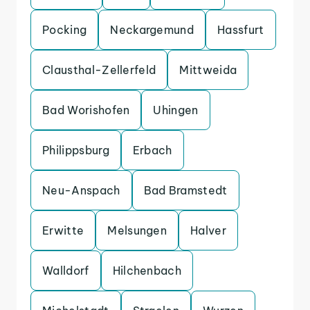
Pocking
Neckargemund
Hassfurt
Clausthal-Zellerfeld
Mittweida
Bad Worishofen
Uhingen
Philippsburg
Erbach
Neu-Anspach
Bad Bramstedt
Erwitte
Melsungen
Halver
Walldorf
Hilchenbach