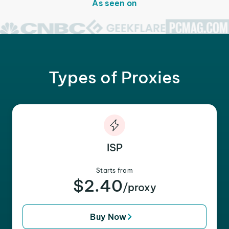
As seen on
Types of Proxies
ISP
Starts from
$2.40
/proxy
Buy Now