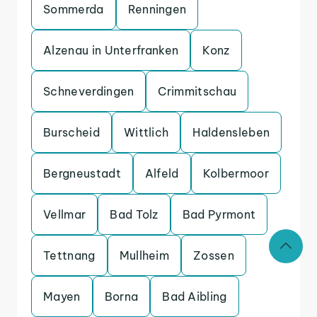
Sommerda
Renningen
Alzenau in Unterfranken
Konz
Schneverdingen
Crimmitschau
Burscheid
Wittlich
Haldensleben
Bergneustadt
Alfeld
Kolbermoor
Vellmar
Bad Tolz
Bad Pyrmont
Tettnang
Mullheim
Zossen
Mayen
Borna
Bad Aibling