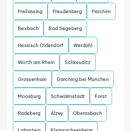
Freilassing
Freudenberg
Parchim
Bexbach
Bad Segeberg
Hessisch Oldendorf
Werdohl
Worth am Rhein
Schkeuditz
Grossenhain
Garching bei Munchen
Moosburg
Schwalmstadt
Forst
Radeberg
Alzey
Oberasbach
Lahnstein
Kleinsachsenheim