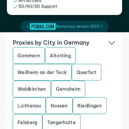
API Access
5G/4G/3G Support
Best proxy servers 2025
Proxies by City in Germany
Gommern
Altotting
Weilheim an der Teck
Querfurt
Waldkirchen
Gernsheim
Lichtenau
Nossen
Riedlingen
Felsberg
Tangerhutte