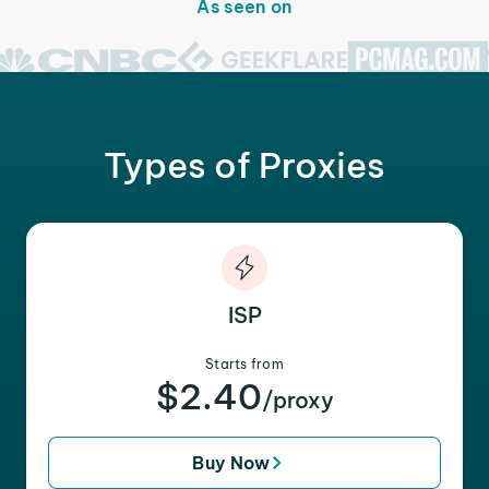
As seen on
Types of Proxies
ISP
Starts from
$2.40
/proxy
Buy Now