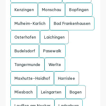
Kenzingen
Monschau
Bopfingen
Mulheim-Karlich
Bad Frankenhausen
Osterhofen
Laichingen
Budelsdorf
Pasewalk
Tangermunde
Werlte
Maxhutte-Haidhof
Harrislee
Miesbach
Leingarten
Bogen
Lauffen am Neckar
Ladenburg