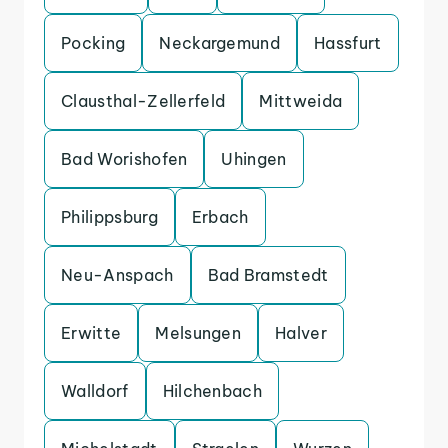
Pocking
Neckargemund
Hassfurt
Clausthal-Zellerfeld
Mittweida
Bad Worishofen
Uhingen
Philippsburg
Erbach
Neu-Anspach
Bad Bramstedt
Erwitte
Melsungen
Halver
Walldorf
Hilchenbach