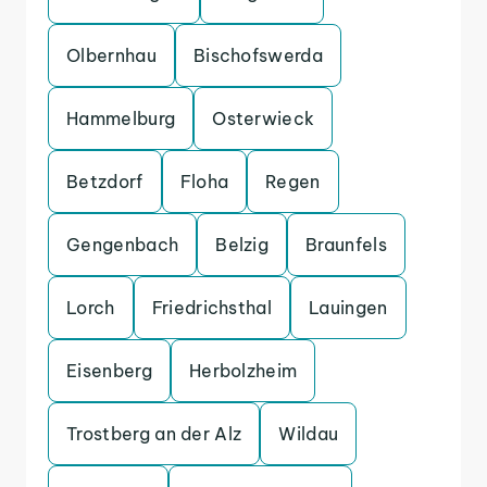
Olbernhau
Bischofswerda
Hammelburg
Osterwieck
Betzdorf
Floha
Regen
Gengenbach
Belzig
Braunfels
Lorch
Friedrichsthal
Lauingen
Eisenberg
Herbolzheim
Trostberg an der Alz
Wildau