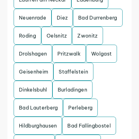
Neuenrade
Diez
Bad Durrenberg
Roding
Oelsnitz
Zwonitz
Drolshagen
Pritzwalk
Wolgast
Geisenheim
Staffelstein
Dinkelsbuhl
Burladingen
Bad Lauterberg
Perleberg
Hildburghausen
Bad Fallingbostel