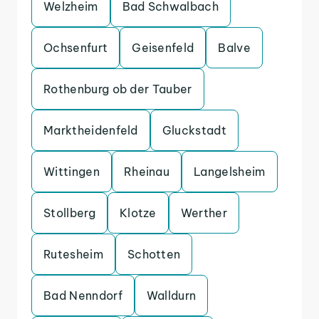
Welzheim
Bad Schwalbach
Ochsenfurt
Geisenfeld
Balve
Rothenburg ob der Tauber
Marktheidenfeld
Gluckstadt
Wittingen
Rheinau
Langelsheim
Stollberg
Klotze
Werther
Rutesheim
Schotten
Bad Nenndorf
Walldurn