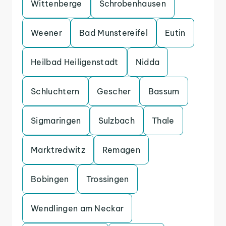
Wittenberge
Schrobenhausen
Weener
Bad Munstereifel
Eutin
Heilbad Heiligenstadt
Nidda
Schluchtern
Gescher
Bassum
Sigmaringen
Sulzbach
Thale
Marktredwitz
Remagen
Bobingen
Trossingen
Wendlingen am Neckar