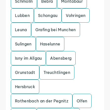
Schmolln
Bebra
Montabaur
Lubben
Schongau
Vohringen
Leuna
Grafing bei Munchen
Sulingen
Haselunne
Isny im Allgau
Abensberg
Grunstadt
Treuchtlingen
Hersbruck
Rothenbach an der Pegnitz
Olfen