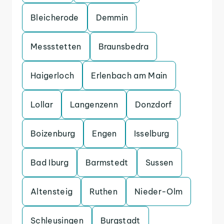
Bleicherode
Demmin
Messstetten
Braunsbedra
Haigerloch
Erlenbach am Main
Lollar
Langenzenn
Donzdorf
Boizenburg
Engen
Isselburg
Bad Iburg
Barmstedt
Sussen
Altensteig
Ruthen
Nieder-Olm
Schleusingen
Burgstadt