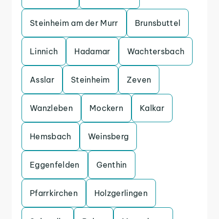
Steinheim am der Murr
Brunsbuttel
Linnich
Hadamar
Wachtersbach
Asslar
Steinheim
Zeven
Wanzleben
Mockern
Kalkar
Hemsbach
Weinsberg
Eggenfelden
Genthin
Pfarrkirchen
Holzgerlingen