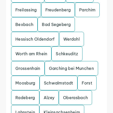
Freilassing
Freudenberg
Parchim
Bexbach
Bad Segeberg
Hessisch Oldendorf
Werdohl
Worth am Rhein
Schkeuditz
Grossenhain
Garching bei Munchen
Moosburg
Schwalmstadt
Forst
Radeberg
Alzey
Oberasbach
Lahnstein
Kleinsachsenheim