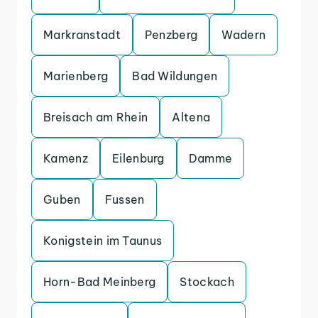
Markranstadt
Penzberg
Wadern
Marienberg
Bad Wildungen
Breisach am Rhein
Altena
Kamenz
Eilenburg
Damme
Guben
Fussen
Konigstein im Taunus
Horn-Bad Meinberg
Stockach