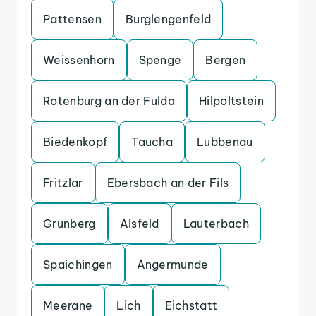
Pattensen
Burglengenfeld
Weissenhorn
Spenge
Bergen
Rotenburg an der Fulda
Hilpoltstein
Biedenkopf
Taucha
Lubbenau
Fritzlar
Ebersbach an der Fils
Grunberg
Alsfeld
Lauterbach
Spaichingen
Angermunde
Meerane
Lich
Eichstatt