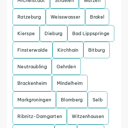
Michelstadt
Straelen
Wurzen
Ratzeburg
Weisswasser
Brakel
Kierspe
Dieburg
Bad Lippspringe
Finsterwalde
Kirchhain
Bitburg
Neutraubling
Gehrden
Brackenheim
Mindelheim
Markgroningen
Blomberg
Selb
Ribnitz-Damgarten
Witzenhausen