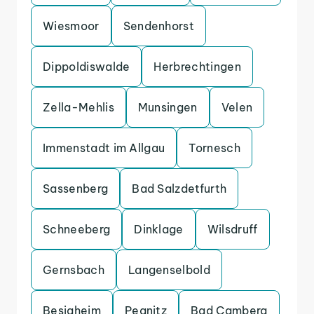
Wiesmoor
Sendenhorst
Dippoldiswalde
Herbrechtingen
Zella-Mehlis
Munsingen
Velen
Immenstadt im Allgau
Tornesch
Sassenberg
Bad Salzdetfurth
Schneeberg
Dinklage
Wilsdruff
Gernsbach
Langenselbold
Besigheim
Pegnitz
Bad Camberg