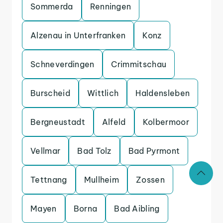
Sommerda
Renningen
Alzenau in Unterfranken
Konz
Schneverdingen
Crimmitschau
Burscheid
Wittlich
Haldensleben
Bergneustadt
Alfeld
Kolbermoor
Vellmar
Bad Tolz
Bad Pyrmont
Tettnang
Mullheim
Zossen
Mayen
Borna
Bad Aibling