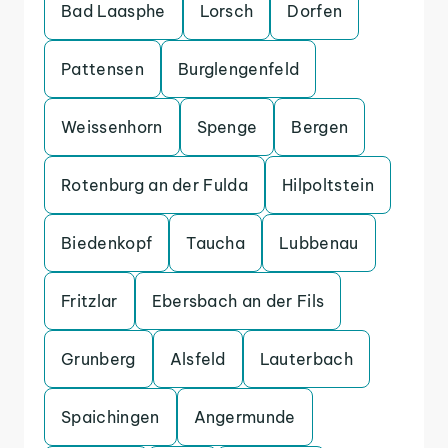
Bad Laasphe
Lorsch
Dorfen
Pattensen
Burglengenfeld
Weissenhorn
Spenge
Bergen
Rotenburg an der Fulda
Hilpoltstein
Biedenkopf
Taucha
Lubbenau
Fritzlar
Ebersbach an der Fils
Grunberg
Alsfeld
Lauterbach
Spaichingen
Angermunde