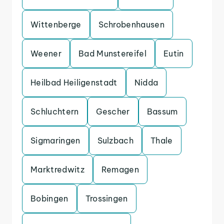
Wittenberge
Schrobenhausen
Weener
Bad Munstereifel
Eutin
Heilbad Heiligenstadt
Nidda
Schluchtern
Gescher
Bassum
Sigmaringen
Sulzbach
Thale
Marktredwitz
Remagen
Bobingen
Trossingen