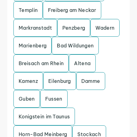
Templin
Freiberg am Neckar
Markranstadt
Penzberg
Wadern
Marienberg
Bad Wildungen
Breisach am Rhein
Altena
Kamenz
Eilenburg
Damme
Guben
Fussen
Konigstein im Taunus
Horn-Bad Meinberg
Stockach