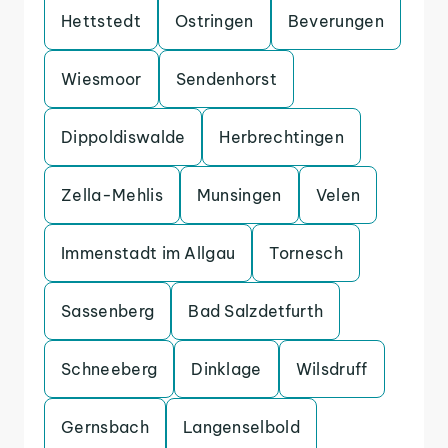
Hettstedt
Ostringen
Beverungen
Wiesmoor
Sendenhorst
Dippoldiswalde
Herbrechtingen
Zella-Mehlis
Munsingen
Velen
Immenstadt im Allgau
Tornesch
Sassenberg
Bad Salzdetfurth
Schneeberg
Dinklage
Wilsdruff
Gernsbach
Langenselbold