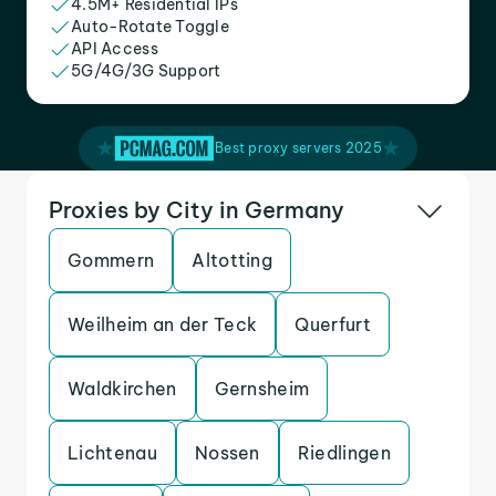
4.5M+ Residential IPs
Auto-Rotate Toggle
API Access
5G/4G/3G Support
Best proxy servers 2025
Proxies by City in Germany
Gommern
Altotting
Weilheim an der Teck
Querfurt
Waldkirchen
Gernsheim
Lichtenau
Nossen
Riedlingen