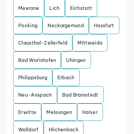
Meerane
Lich
Eichstatt
Pocking
Neckargemund
Hassfurt
Clausthal-Zellerfeld
Mittweida
Bad Worishofen
Uhingen
Philippsburg
Erbach
Neu-Anspach
Bad Bramstedt
Erwitte
Melsungen
Halver
Walldorf
Hilchenbach