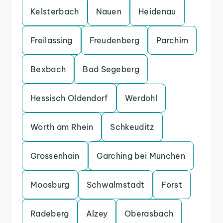
Kelsterbach
Nauen
Heidenau
Freilassing
Freudenberg
Parchim
Bexbach
Bad Segeberg
Hessisch Oldendorf
Werdohl
Worth am Rhein
Schkeuditz
Grossenhain
Garching bei Munchen
Moosburg
Schwalmstadt
Forst
Radeberg
Alzey
Oberasbach