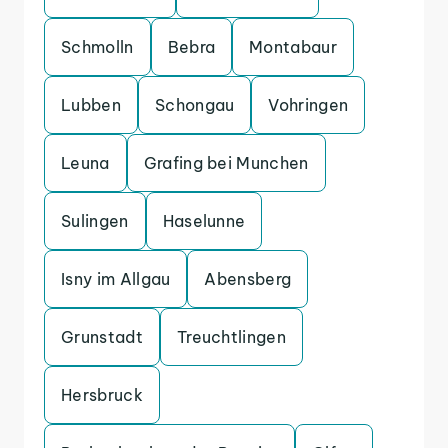
Schmolln
Bebra
Montabaur
Lubben
Schongau
Vohringen
Leuna
Grafing bei Munchen
Sulingen
Haselunne
Isny im Allgau
Abensberg
Grunstadt
Treuchtlingen
Hersbruck