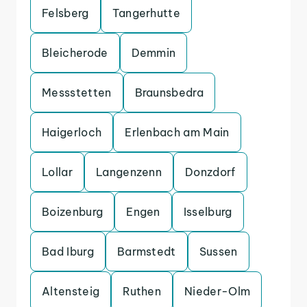
Felsberg
Tangerhutte
Bleicherode
Demmin
Messstetten
Braunsbedra
Haigerloch
Erlenbach am Main
Lollar
Langenzenn
Donzdorf
Boizenburg
Engen
Isselburg
Bad Iburg
Barmstedt
Sussen
Altensteig
Ruthen
Nieder-Olm