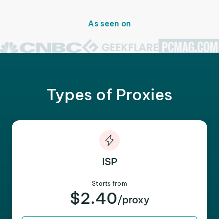
As seen on
Types of Proxies
ISP
Starts from
$2.40
/proxy