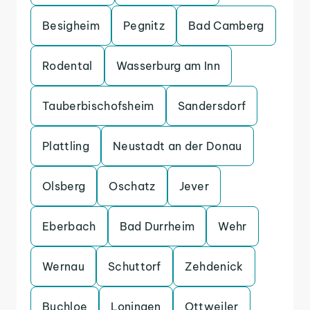
Besigheim
Pegnitz
Bad Camberg
Rodental
Wasserburg am Inn
Tauberbischofsheim
Sandersdorf
Plattling
Neustadt an der Donau
Olsberg
Oschatz
Jever
Eberbach
Bad Durrheim
Wehr
Wernau
Schuttorf
Zehdenick
Buchloe
Loningen
Ottweiler