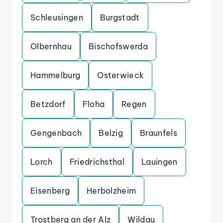
Schleusingen
Burgstadt
Olbernhau
Bischofswerda
Hammelburg
Osterwieck
Betzdorf
Floha
Regen
Gengenbach
Belzig
Braunfels
Lorch
Friedrichsthal
Lauingen
Eisenberg
Herbolzheim
Trostberg an der Alz
Wildau