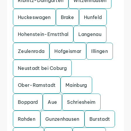
Ribnitz-Damgarten
Witzenhausen
Huckeswagen
Brake
Hunfeld
Hohenstein-Ernstthal
Langenau
Zeulenroda
Hofgeismar
Illingen
Neustadt bei Coburg
Ober-Ramstadt
Mainburg
Boppard
Aue
Schriesheim
Rahden
Gunzenhausen
Burstadt