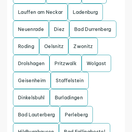
Lauffen am Neckar
Ladenburg
Neuenrade
Diez
Bad Durrenberg
Roding
Oelsnitz
Zwonitz
Drolshagen
Pritzwalk
Wolgast
Geisenheim
Staffelstein
Dinkelsbuhl
Burladingen
Bad Lauterberg
Perleberg
Hildburghausen
Bad Fallingbostel