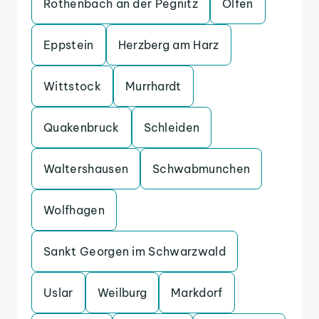
Rothenbach an der Pegnitz
Olfen
Eppstein
Herzberg am Harz
Wittstock
Murrhardt
Quakenbruck
Schleiden
Waltershausen
Schwabmunchen
Wolfhagen
Sankt Georgen im Schwarzwald
Uslar
Weilburg
Markdorf