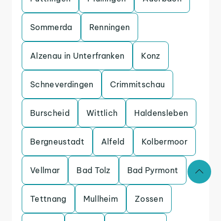
Sommerda
Renningen
Alzenau in Unterfranken
Konz
Schneverdingen
Crimmitschau
Burscheid
Wittlich
Haldensleben
Bergneustadt
Alfeld
Kolbermoor
Vellmar
Bad Tolz
Bad Pyrmont
Tettnang
Mullheim
Zossen