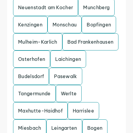
Neuenstadt am Kocher
Munchberg
Kenzingen
Monschau
Bopfingen
Mulheim-Karlich
Bad Frankenhausen
Osterhofen
Laichingen
Budelsdorf
Pasewalk
Tangermunde
Werlte
Maxhutte-Haidhof
Harrislee
Miesbach
Leingarten
Bogen