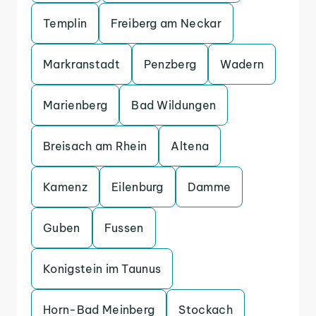
Templin
Freiberg am Neckar
Markranstadt
Penzberg
Wadern
Marienberg
Bad Wildungen
Breisach am Rhein
Altena
Kamenz
Eilenburg
Damme
Guben
Fussen
Konigstein im Taunus
Horn-Bad Meinberg
Stockach