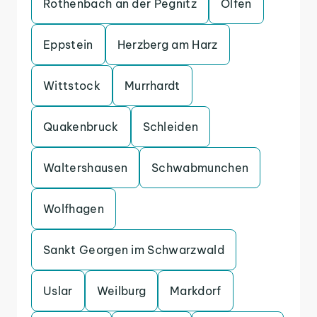
Rothenbach an der Pegnitz
Olfen
Eppstein
Herzberg am Harz
Wittstock
Murrhardt
Quakenbruck
Schleiden
Waltershausen
Schwabmunchen
Wolfhagen
Sankt Georgen im Schwarzwald
Uslar
Weilburg
Markdorf