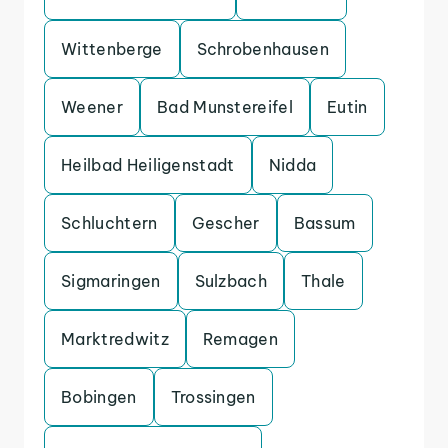
Wittenberge
Schrobenhausen
Weener
Bad Munstereifel
Eutin
Heilbad Heiligenstadt
Nidda
Schluchtern
Gescher
Bassum
Sigmaringen
Sulzbach
Thale
Marktredwitz
Remagen
Bobingen
Trossingen