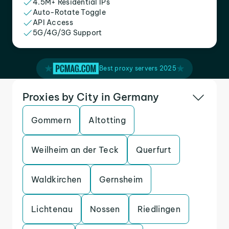
4.5M+ Residential IPs
Auto-Rotate Toggle
API Access
5G/4G/3G Support
Best proxy servers 2025
Proxies by City in Germany
Gommern
Altotting
Weilheim an der Teck
Querfurt
Waldkirchen
Gernsheim
Lichtenau
Nossen
Riedlingen