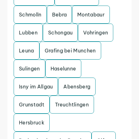
Schmolln
Bebra
Montabaur
Lubben
Schongau
Vohringen
Leuna
Grafing bei Munchen
Sulingen
Haselunne
Isny im Allgau
Abensberg
Grunstadt
Treuchtlingen
Hersbruck