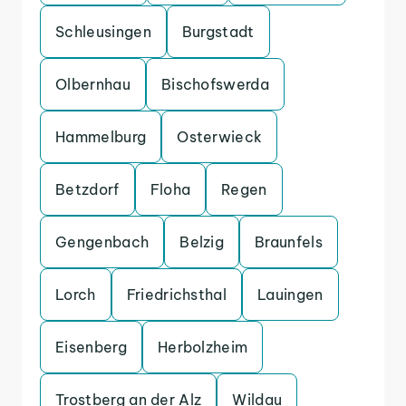
Schleusingen
Burgstadt
Olbernhau
Bischofswerda
Hammelburg
Osterwieck
Betzdorf
Floha
Regen
Gengenbach
Belzig
Braunfels
Lorch
Friedrichsthal
Lauingen
Eisenberg
Herbolzheim
Trostberg an der Alz
Wildau