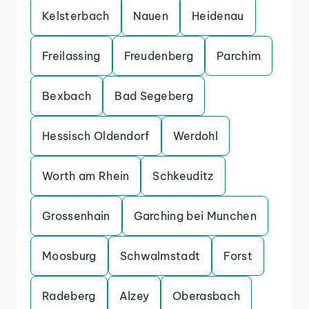
Kelsterbach
Nauen
Heidenau
Freilassing
Freudenberg
Parchim
Bexbach
Bad Segeberg
Hessisch Oldendorf
Werdohl
Worth am Rhein
Schkeuditz
Grossenhain
Garching bei Munchen
Moosburg
Schwalmstadt
Forst
Radeberg
Alzey
Oberasbach