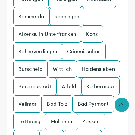
Sommerda
Renningen
Alzenau in Unterfranken
Konz
Schneverdingen
Crimmitschau
Burscheid
Wittlich
Haldensleben
Bergneustadt
Alfeld
Kolbermoor
Vellmar
Bad Tolz
Bad Pyrmont
Tettnang
Mullheim
Zossen