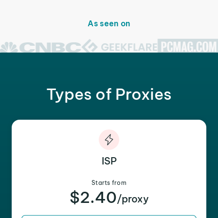
As seen on
Types of Proxies
ISP
Starts from
$2.40
/proxy