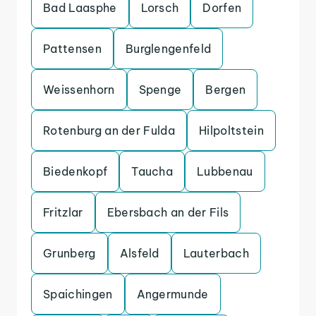
Bad Laasphe
Lorsch
Dorfen
Pattensen
Burglengenfeld
Weissenhorn
Spenge
Bergen
Rotenburg an der Fulda
Hilpoltstein
Biedenkopf
Taucha
Lubbenau
Fritzlar
Ebersbach an der Fils
Grunberg
Alsfeld
Lauterbach
Spaichingen
Angermunde