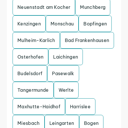
Neuenstadt am Kocher
Munchberg
Kenzingen
Monschau
Bopfingen
Mulheim-Karlich
Bad Frankenhausen
Osterhofen
Laichingen
Budelsdorf
Pasewalk
Tangermunde
Werlte
Maxhutte-Haidhof
Harrislee
Miesbach
Leingarten
Bogen