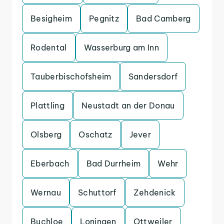
Besigheim
Pegnitz
Bad Camberg
Rodental
Wasserburg am Inn
Tauberbischofsheim
Sandersdorf
Plattling
Neustadt an der Donau
Olsberg
Oschatz
Jever
Eberbach
Bad Durrheim
Wehr
Wernau
Schuttorf
Zehdenick
Buchloe
Loningen
Ottweiler