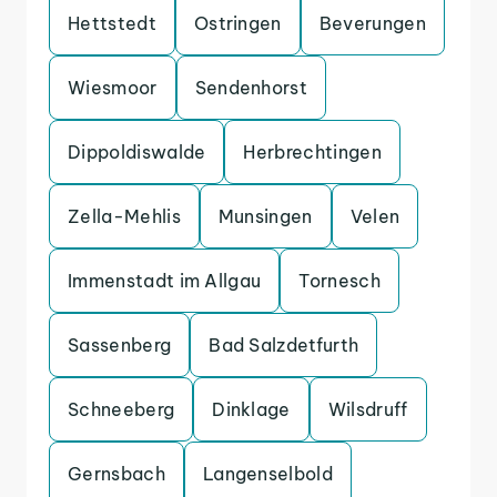
Hettstedt
Ostringen
Beverungen
Wiesmoor
Sendenhorst
Dippoldiswalde
Herbrechtingen
Zella-Mehlis
Munsingen
Velen
Immenstadt im Allgau
Tornesch
Sassenberg
Bad Salzdetfurth
Schneeberg
Dinklage
Wilsdruff
Gernsbach
Langenselbold