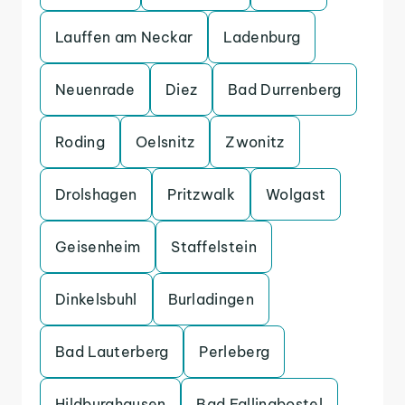
Lauffen am Neckar
Ladenburg
Neuenrade
Diez
Bad Durrenberg
Roding
Oelsnitz
Zwonitz
Drolshagen
Pritzwalk
Wolgast
Geisenheim
Staffelstein
Dinkelsbuhl
Burladingen
Bad Lauterberg
Perleberg
Hildburghausen
Bad Fallingbostel