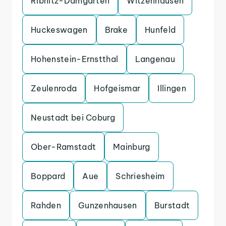
Ribnitz-Damgarten
Witzenhausen
Huckeswagen
Brake
Hunfeld
Hohenstein-Ernstthal
Langenau
Zeulenroda
Hofgeismar
Illingen
Neustadt bei Coburg
Ober-Ramstadt
Mainburg
Boppard
Aue
Schriesheim
Rahden
Gunzenhausen
Burstadt