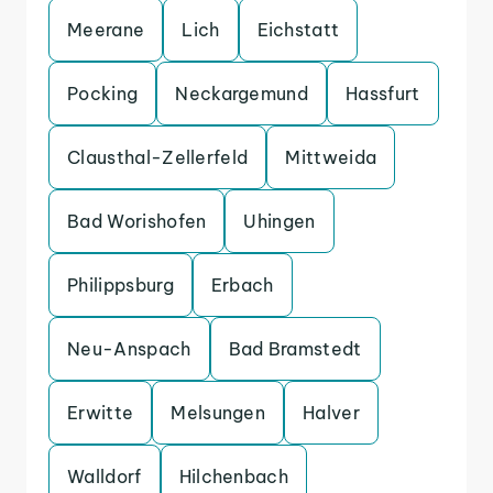
Meerane
Lich
Eichstatt
Pocking
Neckargemund
Hassfurt
Clausthal-Zellerfeld
Mittweida
Bad Worishofen
Uhingen
Philippsburg
Erbach
Neu-Anspach
Bad Bramstedt
Erwitte
Melsungen
Halver
Walldorf
Hilchenbach