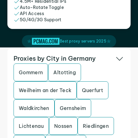
4.5M+ Residential IPs
Auto-Rotate Toggle
API Access
5G/4G/3G Support
Best proxy servers 2025
Proxies by City in Germany
Gommern
Altotting
Weilheim an der Teck
Querfurt
Waldkirchen
Gernsheim
Lichtenau
Nossen
Riedlingen