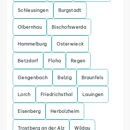
Schleusingen
Burgstadt
Olbernhau
Bischofswerda
Hammelburg
Osterwieck
Betzdorf
Floha
Regen
Gengenbach
Belzig
Braunfels
Lorch
Friedrichsthal
Lauingen
Eisenberg
Herbolzheim
Trostberg an der Alz
Wildau