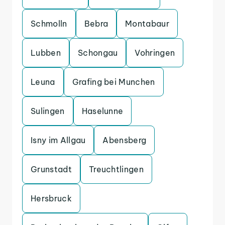
Schmolln
Bebra
Montabaur
Lubben
Schongau
Vohringen
Leuna
Grafing bei Munchen
Sulingen
Haselunne
Isny im Allgau
Abensberg
Grunstadt
Treuchtlingen
Hersbruck