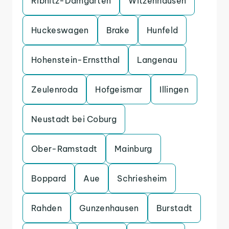
Ribnitz-Damgarten
Witzenhausen
Huckeswagen
Brake
Hunfeld
Hohenstein-Ernstthal
Langenau
Zeulenroda
Hofgeismar
Illingen
Neustadt bei Coburg
Ober-Ramstadt
Mainburg
Boppard
Aue
Schriesheim
Rahden
Gunzenhausen
Burstadt