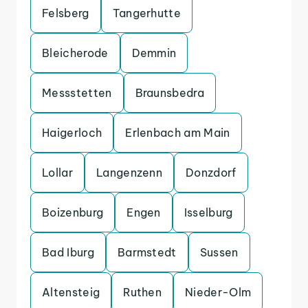
Felsberg
Tangerhutte
Bleicherode
Demmin
Messstetten
Braunsbedra
Haigerloch
Erlenbach am Main
Lollar
Langenzenn
Donzdorf
Boizenburg
Engen
Isselburg
Bad Iburg
Barmstedt
Sussen
Altensteig
Ruthen
Nieder-Olm