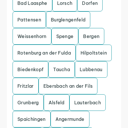
Bad Laasphe
Lorsch
Dorfen
Pattensen
Burglengenfeld
Weissenhorn
Spenge
Bergen
Rotenburg an der Fulda
Hilpoltstein
Biedenkopf
Taucha
Lubbenau
Fritzlar
Ebersbach an der Fils
Grunberg
Alsfeld
Lauterbach
Spaichingen
Angermunde