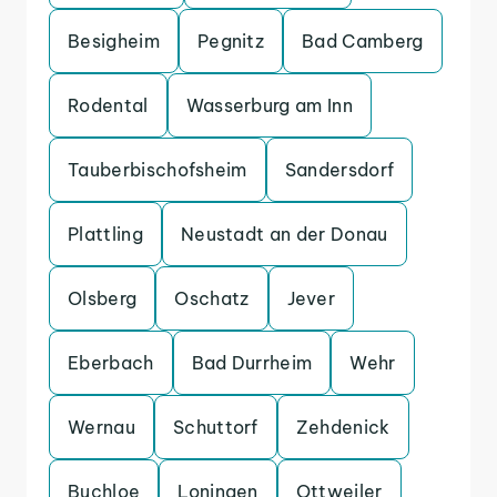
Besigheim
Pegnitz
Bad Camberg
Rodental
Wasserburg am Inn
Tauberbischofsheim
Sandersdorf
Plattling
Neustadt an der Donau
Olsberg
Oschatz
Jever
Eberbach
Bad Durrheim
Wehr
Wernau
Schuttorf
Zehdenick
Buchloe
Loningen
Ottweiler