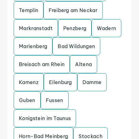
Templin
Freiberg am Neckar
Markranstadt
Penzberg
Wadern
Marienberg
Bad Wildungen
Breisach am Rhein
Altena
Kamenz
Eilenburg
Damme
Guben
Fussen
Konigstein im Taunus
Horn-Bad Meinberg
Stockach