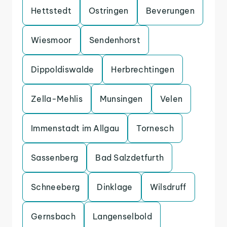
Hettstedt
Ostringen
Beverungen
Wiesmoor
Sendenhorst
Dippoldiswalde
Herbrechtingen
Zella-Mehlis
Munsingen
Velen
Immenstadt im Allgau
Tornesch
Sassenberg
Bad Salzdetfurth
Schneeberg
Dinklage
Wilsdruff
Gernsbach
Langenselbold