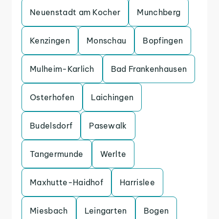
Neuenstadt am Kocher
Munchberg
Kenzingen
Monschau
Bopfingen
Mulheim-Karlich
Bad Frankenhausen
Osterhofen
Laichingen
Budelsdorf
Pasewalk
Tangermunde
Werlte
Maxhutte-Haidhof
Harrislee
Miesbach
Leingarten
Bogen