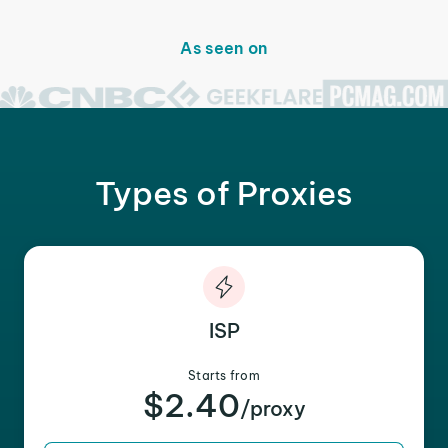
As seen on
Types of Proxies
ISP
Starts from
$2.40
/proxy