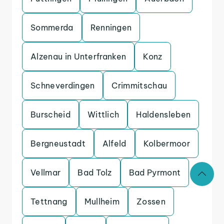
Sommerda
Renningen
Alzenau in Unterfranken
Konz
Schneverdingen
Crimmitschau
Burscheid
Wittlich
Haldensleben
Bergneustadt
Alfeld
Kolbermoor
Vellmar
Bad Tolz
Bad Pyrmont
Tettnang
Mullheim
Zossen