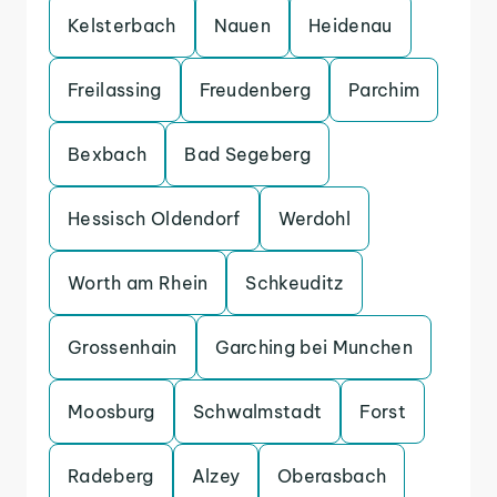
Kelsterbach
Nauen
Heidenau
Freilassing
Freudenberg
Parchim
Bexbach
Bad Segeberg
Hessisch Oldendorf
Werdohl
Worth am Rhein
Schkeuditz
Grossenhain
Garching bei Munchen
Moosburg
Schwalmstadt
Forst
Radeberg
Alzey
Oberasbach