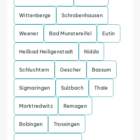
Wittenberge
Schrobenhausen
Weener
Bad Munstereifel
Eutin
Heilbad Heiligenstadt
Nidda
Schluchtern
Gescher
Bassum
Sigmaringen
Sulzbach
Thale
Marktredwitz
Remagen
Bobingen
Trossingen