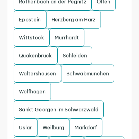
Rothenbach an der Pegnitz
Olfen
Eppstein
Herzberg am Harz
Wittstock
Murrhardt
Quakenbruck
Schleiden
Waltershausen
Schwabmunchen
Wolfhagen
Sankt Georgen im Schwarzwald
Uslar
Weilburg
Markdorf