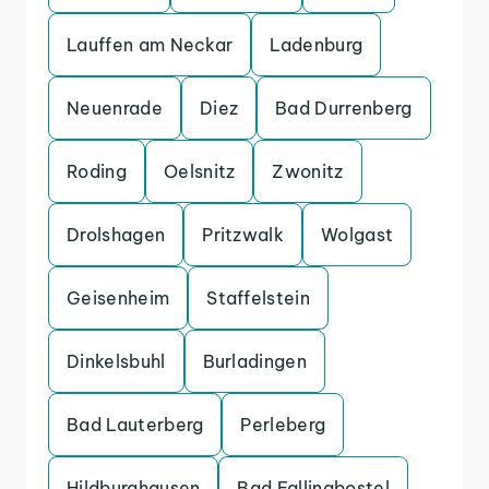
Lauffen am Neckar
Ladenburg
Neuenrade
Diez
Bad Durrenberg
Roding
Oelsnitz
Zwonitz
Drolshagen
Pritzwalk
Wolgast
Geisenheim
Staffelstein
Dinkelsbuhl
Burladingen
Bad Lauterberg
Perleberg
Hildburghausen
Bad Fallingbostel