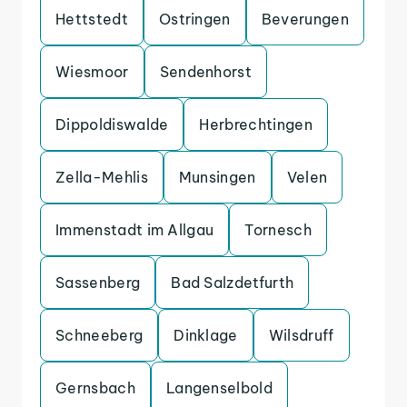
Hettstedt
Ostringen
Beverungen
Wiesmoor
Sendenhorst
Dippoldiswalde
Herbrechtingen
Zella-Mehlis
Munsingen
Velen
Immenstadt im Allgau
Tornesch
Sassenberg
Bad Salzdetfurth
Schneeberg
Dinklage
Wilsdruff
Gernsbach
Langenselbold