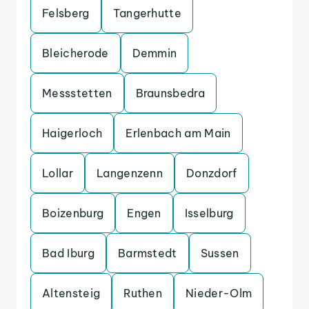
Felsberg
Tangerhutte
Bleicherode
Demmin
Messstetten
Braunsbedra
Haigerloch
Erlenbach am Main
Lollar
Langenzenn
Donzdorf
Boizenburg
Engen
Isselburg
Bad Iburg
Barmstedt
Sussen
Altensteig
Ruthen
Nieder-Olm