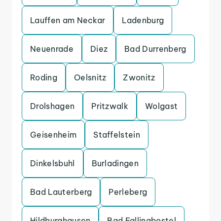
Lauffen am Neckar
Ladenburg
Neuenrade
Diez
Bad Durrenberg
Roding
Oelsnitz
Zwonitz
Drolshagen
Pritzwalk
Wolgast
Geisenheim
Staffelstein
Dinkelsbuhl
Burladingen
Bad Lauterberg
Perleberg
Hildburghausen
Bad Fallingbostel