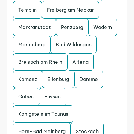
Templin
Freiberg am Neckar
Markranstadt
Penzberg
Wadern
Marienberg
Bad Wildungen
Breisach am Rhein
Altena
Kamenz
Eilenburg
Damme
Guben
Fussen
Konigstein im Taunus
Horn-Bad Meinberg
Stockach