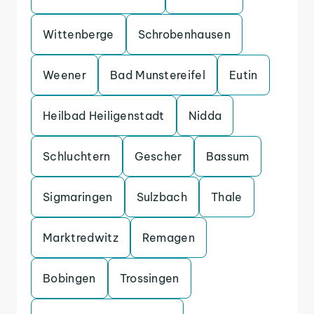
Wittenberge
Schrobenhausen
Weener
Bad Munstereifel
Eutin
Heilbad Heiligenstadt
Nidda
Schluchtern
Gescher
Bassum
Sigmaringen
Sulzbach
Thale
Marktredwitz
Remagen
Bobingen
Trossingen