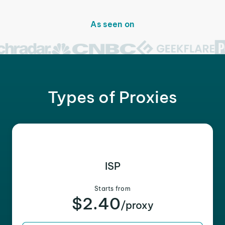
As seen on
Types of Proxies
ISP
Starts from
$2.40
/proxy