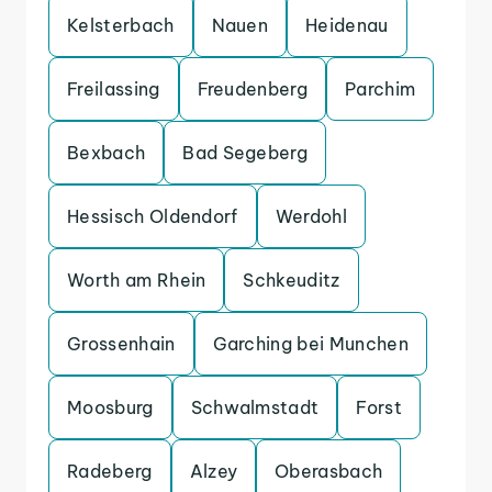
Kelsterbach
Nauen
Heidenau
Freilassing
Freudenberg
Parchim
Bexbach
Bad Segeberg
Hessisch Oldendorf
Werdohl
Worth am Rhein
Schkeuditz
Grossenhain
Garching bei Munchen
Moosburg
Schwalmstadt
Forst
Radeberg
Alzey
Oberasbach