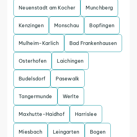
Neuenstadt am Kocher
Munchberg
Kenzingen
Monschau
Bopfingen
Mulheim-Karlich
Bad Frankenhausen
Osterhofen
Laichingen
Budelsdorf
Pasewalk
Tangermunde
Werlte
Maxhutte-Haidhof
Harrislee
Miesbach
Leingarten
Bogen