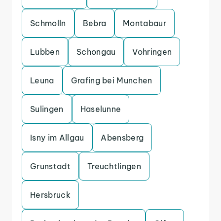
Schmolln
Bebra
Montabaur
Lubben
Schongau
Vohringen
Leuna
Grafing bei Munchen
Sulingen
Haselunne
Isny im Allgau
Abensberg
Grunstadt
Treuchtlingen
Hersbruck