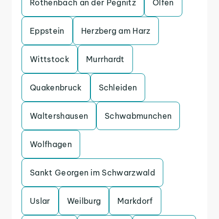
Rothenbach an der Pegnitz
Olfen
Eppstein
Herzberg am Harz
Wittstock
Murrhardt
Quakenbruck
Schleiden
Waltershausen
Schwabmunchen
Wolfhagen
Sankt Georgen im Schwarzwald
Uslar
Weilburg
Markdorf