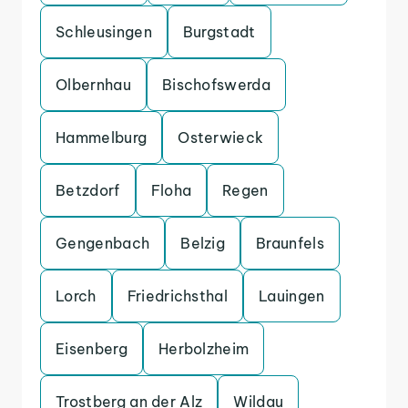
Schleusingen
Burgstadt
Olbernhau
Bischofswerda
Hammelburg
Osterwieck
Betzdorf
Floha
Regen
Gengenbach
Belzig
Braunfels
Lorch
Friedrichsthal
Lauingen
Eisenberg
Herbolzheim
Trostberg an der Alz
Wildau