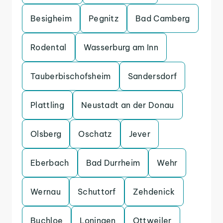
Besigheim
Pegnitz
Bad Camberg
Rodental
Wasserburg am Inn
Tauberbischofsheim
Sandersdorf
Plattling
Neustadt an der Donau
Olsberg
Oschatz
Jever
Eberbach
Bad Durrheim
Wehr
Wernau
Schuttorf
Zehdenick
Buchloe
Loningen
Ottweiler