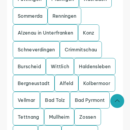
Sommerda
Renningen
Alzenau in Unterfranken
Konz
Schneverdingen
Crimmitschau
Burscheid
Wittlich
Haldensleben
Bergneustadt
Alfeld
Kolbermoor
Vellmar
Bad Tolz
Bad Pyrmont
Tettnang
Mullheim
Zossen