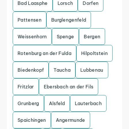
Bad Laasphe
Lorsch
Dorfen
Pattensen
Burglengenfeld
Weissenhorn
Spenge
Bergen
Rotenburg an der Fulda
Hilpoltstein
Biedenkopf
Taucha
Lubbenau
Fritzlar
Ebersbach an der Fils
Grunberg
Alsfeld
Lauterbach
Spaichingen
Angermunde