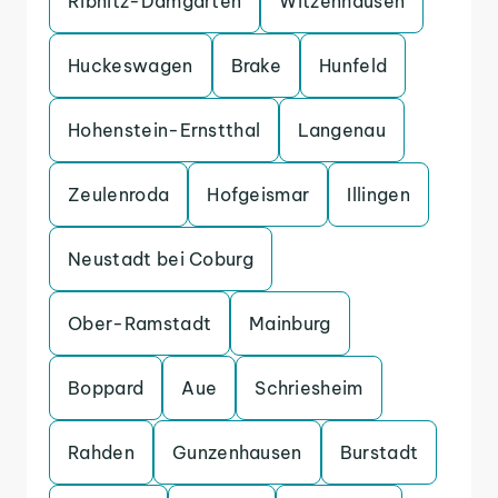
Ribnitz-Damgarten
Witzenhausen
Huckeswagen
Brake
Hunfeld
Hohenstein-Ernstthal
Langenau
Zeulenroda
Hofgeismar
Illingen
Neustadt bei Coburg
Ober-Ramstadt
Mainburg
Boppard
Aue
Schriesheim
Rahden
Gunzenhausen
Burstadt