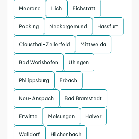
Meerane
Lich
Eichstatt
Pocking
Neckargemund
Hassfurt
Clausthal-Zellerfeld
Mittweida
Bad Worishofen
Uhingen
Philippsburg
Erbach
Neu-Anspach
Bad Bramstedt
Erwitte
Melsungen
Halver
Walldorf
Hilchenbach