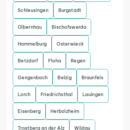
Schleusingen
Burgstadt
Olbernhau
Bischofswerda
Hammelburg
Osterwieck
Betzdorf
Floha
Regen
Gengenbach
Belzig
Braunfels
Lorch
Friedrichsthal
Lauingen
Eisenberg
Herbolzheim
Trostberg an der Alz
Wildau