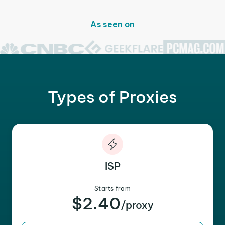
As seen on
Types of Proxies
ISP
Starts from
$2.40
/proxy