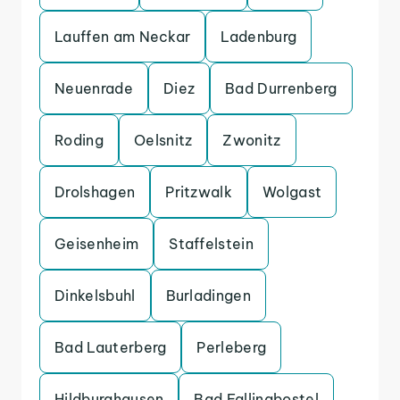
Lauffen am Neckar
Ladenburg
Neuenrade
Diez
Bad Durrenberg
Roding
Oelsnitz
Zwonitz
Drolshagen
Pritzwalk
Wolgast
Geisenheim
Staffelstein
Dinkelsbuhl
Burladingen
Bad Lauterberg
Perleberg
Hildburghausen
Bad Fallingbostel