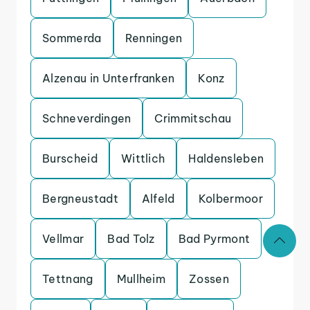
Sommerda
Renningen
Alzenau in Unterfranken
Konz
Schneverdingen
Crimmitschau
Burscheid
Wittlich
Haldensleben
Bergneustadt
Alfeld
Kolbermoor
Vellmar
Bad Tolz
Bad Pyrmont
Tettnang
Mullheim
Zossen