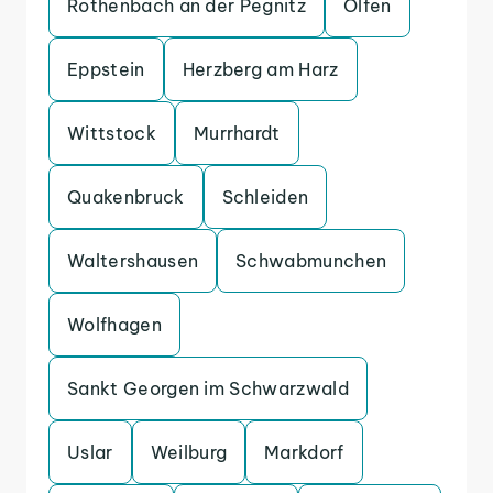
Rothenbach an der Pegnitz
Olfen
Eppstein
Herzberg am Harz
Wittstock
Murrhardt
Quakenbruck
Schleiden
Waltershausen
Schwabmunchen
Wolfhagen
Sankt Georgen im Schwarzwald
Uslar
Weilburg
Markdorf