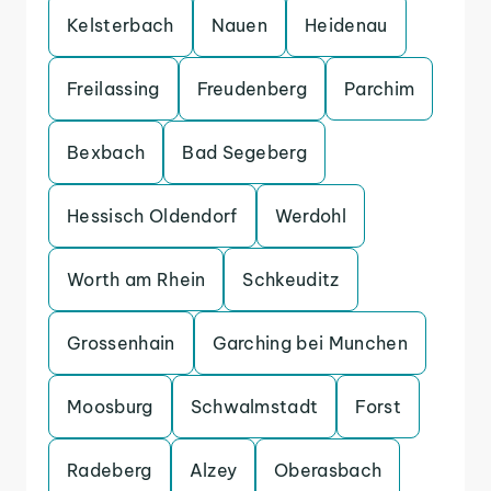
Kelsterbach
Nauen
Heidenau
Freilassing
Freudenberg
Parchim
Bexbach
Bad Segeberg
Hessisch Oldendorf
Werdohl
Worth am Rhein
Schkeuditz
Grossenhain
Garching bei Munchen
Moosburg
Schwalmstadt
Forst
Radeberg
Alzey
Oberasbach