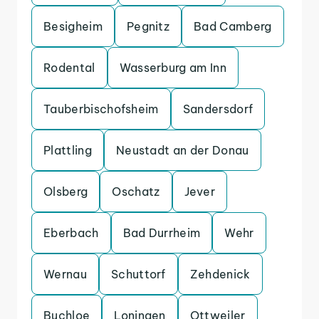
Besigheim
Pegnitz
Bad Camberg
Rodental
Wasserburg am Inn
Tauberbischofsheim
Sandersdorf
Plattling
Neustadt an der Donau
Olsberg
Oschatz
Jever
Eberbach
Bad Durrheim
Wehr
Wernau
Schuttorf
Zehdenick
Buchloe
Loningen
Ottweiler