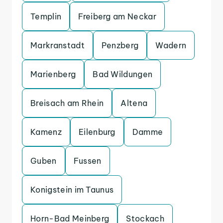
Templin
Freiberg am Neckar
Markranstadt
Penzberg
Wadern
Marienberg
Bad Wildungen
Breisach am Rhein
Altena
Kamenz
Eilenburg
Damme
Guben
Fussen
Konigstein im Taunus
Horn-Bad Meinberg
Stockach