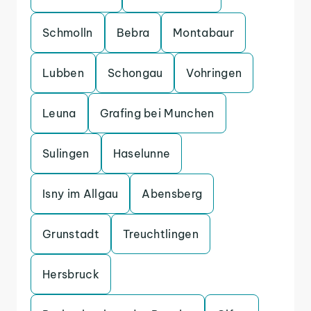
Schmolln
Bebra
Montabaur
Lubben
Schongau
Vohringen
Leuna
Grafing bei Munchen
Sulingen
Haselunne
Isny im Allgau
Abensberg
Grunstadt
Treuchtlingen
Hersbruck