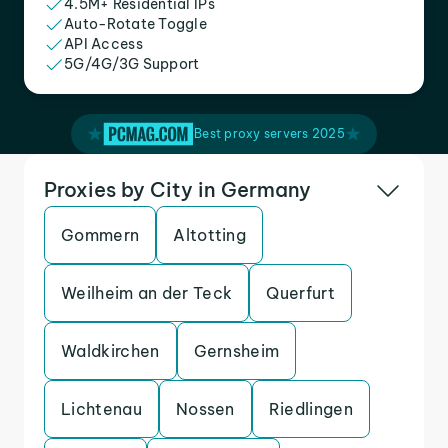
4.5M+ Residential IPs
Auto-Rotate Toggle
API Access
5G/4G/3G Support
Best proxy servers 2025
Proxies by City in Germany
Gommern
Altotting
Weilheim an der Teck
Querfurt
Waldkirchen
Gernsheim
Lichtenau
Nossen
Riedlingen