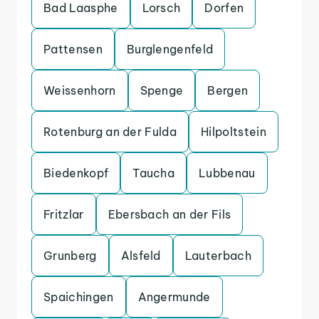
Bad Laasphe
Lorsch
Dorfen
Pattensen
Burglengenfeld
Weissenhorn
Spenge
Bergen
Rotenburg an der Fulda
Hilpoltstein
Biedenkopf
Taucha
Lubbenau
Fritzlar
Ebersbach an der Fils
Grunberg
Alsfeld
Lauterbach
Spaichingen
Angermunde