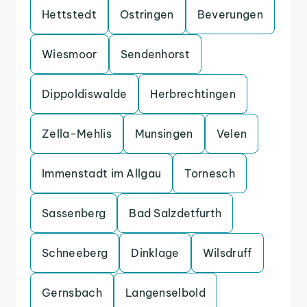
Hettstedt
Ostringen
Beverungen
Wiesmoor
Sendenhorst
Dippoldiswalde
Herbrechtingen
Zella-Mehlis
Munsingen
Velen
Immenstadt im Allgau
Tornesch
Sassenberg
Bad Salzdetfurth
Schneeberg
Dinklage
Wilsdruff
Gernsbach
Langenselbold