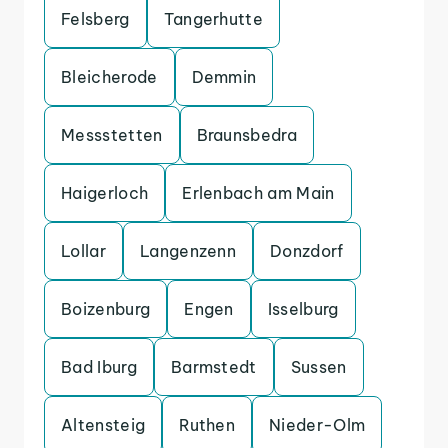
Felsberg
Tangerhutte
Bleicherode
Demmin
Messstetten
Braunsbedra
Haigerloch
Erlenbach am Main
Lollar
Langenzenn
Donzdorf
Boizenburg
Engen
Isselburg
Bad Iburg
Barmstedt
Sussen
Altensteig
Ruthen
Nieder-Olm