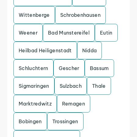
Wittenberge
Schrobenhausen
Weener
Bad Munstereifel
Eutin
Heilbad Heiligenstadt
Nidda
Schluchtern
Gescher
Bassum
Sigmaringen
Sulzbach
Thale
Marktredwitz
Remagen
Bobingen
Trossingen