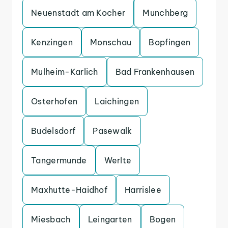
Neuenstadt am Kocher
Munchberg
Kenzingen
Monschau
Bopfingen
Mulheim-Karlich
Bad Frankenhausen
Osterhofen
Laichingen
Budelsdorf
Pasewalk
Tangermunde
Werlte
Maxhutte-Haidhof
Harrislee
Miesbach
Leingarten
Bogen