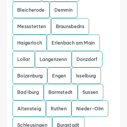
Bleicherode
Demmin
Messstetten
Braunsbedra
Haigerloch
Erlenbach am Main
Lollar
Langenzenn
Donzdorf
Boizenburg
Engen
Isselburg
Bad Iburg
Barmstedt
Sussen
Altensteig
Ruthen
Nieder-Olm
Schleusingen
Burgstadt