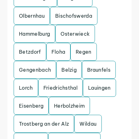
Olbernhau
Bischofswerda
Hammelburg
Osterwieck
Betzdorf
Floha
Regen
Gengenbach
Belzig
Braunfels
Lorch
Friedrichsthal
Lauingen
Eisenberg
Herbolzheim
Trostberg an der Alz
Wildau