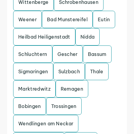
Wittenberge
Schrobenhausen
Weener
Bad Munstereifel
Eutin
Heilbad Heiligenstadt
Nidda
Schluchtern
Gescher
Bassum
Sigmaringen
Sulzbach
Thale
Marktredwitz
Remagen
Bobingen
Trossingen
Wendlingen am Neckar