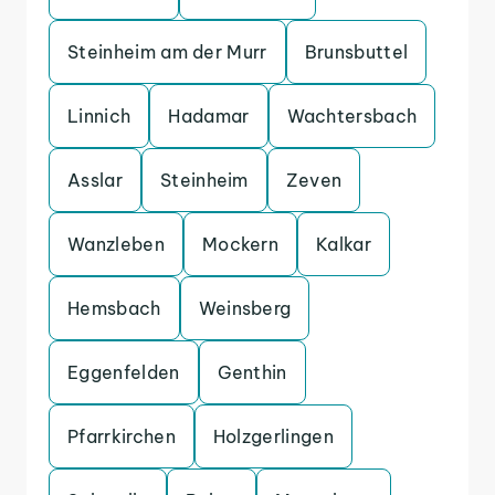
Steinheim am der Murr
Brunsbuttel
Linnich
Hadamar
Wachtersbach
Asslar
Steinheim
Zeven
Wanzleben
Mockern
Kalkar
Hemsbach
Weinsberg
Eggenfelden
Genthin
Pfarrkirchen
Holzgerlingen