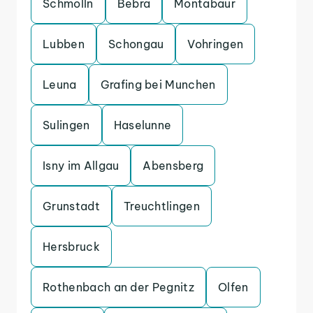
Schmolln
Bebra
Montabaur
Lubben
Schongau
Vohringen
Leuna
Grafing bei Munchen
Sulingen
Haselunne
Isny im Allgau
Abensberg
Grunstadt
Treuchtlingen
Hersbruck
Rothenbach an der Pegnitz
Olfen