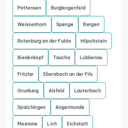
Pattensen
Burglengenfeld
Weissenhorn
Spenge
Bergen
Rotenburg an der Fulda
Hilpoltstein
Biedenkopf
Taucha
Lubbenau
Fritzlar
Ebersbach an der Fils
Grunberg
Alsfeld
Lauterbach
Spaichingen
Angermunde
Meerane
Lich
Eichstatt