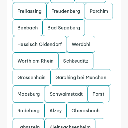
Freilassing
Freudenberg
Parchim
Bexbach
Bad Segeberg
Hessisch Oldendorf
Werdohl
Worth am Rhein
Schkeuditz
Grossenhain
Garching bei Munchen
Moosburg
Schwalmstadt
Forst
Radeberg
Alzey
Oberasbach
Lahnstein
Kleinsachsenheim