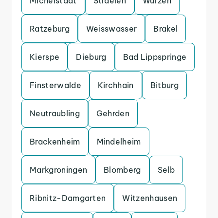
Michelstadt
Straelen
Wurzen
Ratzeburg
Weisswasser
Brakel
Kierspe
Dieburg
Bad Lippspringe
Finsterwalde
Kirchhain
Bitburg
Neutraubling
Gehrden
Brackenheim
Mindelheim
Markgroningen
Blomberg
Selb
Ribnitz-Damgarten
Witzenhausen