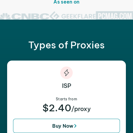
As seen on
Types of Proxies
ISP
Starts from
$2.40
/proxy
Buy Now