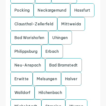
Pocking
Neckargemund
Hassfurt
Clausthal-Zellerfeld
Mittweida
Bad Worishofen
Uhingen
Philippsburg
Erbach
Neu-Anspach
Bad Bramstedt
Erwitte
Melsungen
Halver
Walldorf
Hilchenbach