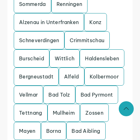
Sommerda
Renningen
Alzenau in Unterfranken
Konz
Schneverdingen
Crimmitschau
Burscheid
Wittlich
Haldensleben
Bergneustadt
Alfeld
Kolbermoor
Vellmar
Bad Tolz
Bad Pyrmont
Tettnang
Mullheim
Zossen
Mayen
Borna
Bad Aibling