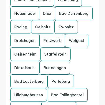
Neuenrade
Diez
Bad Durrenberg
Roding
Oelsnitz
Zwonitz
Drolshagen
Pritzwalk
Wolgast
Geisenheim
Staffelstein
Dinkelsbuhl
Burladingen
Bad Lauterberg
Perleberg
Hildburghausen
Bad Fallingbostel