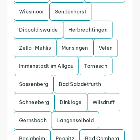
Wiesmoor
Sendenhorst
Dippoldiswalde
Herbrechtingen
Zella-Mehlis
Munsingen
Velen
Immenstadt im Allgau
Tornesch
Sassenberg
Bad Salzdetfurth
Schneeberg
Dinklage
Wilsdruff
Gernsbach
Langenselbold
Besigheim
Pegnitz
Bad Camberg