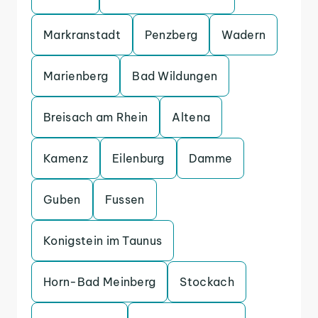
Markranstadt
Penzberg
Wadern
Marienberg
Bad Wildungen
Breisach am Rhein
Altena
Kamenz
Eilenburg
Damme
Guben
Fussen
Konigstein im Taunus
Horn-Bad Meinberg
Stockach