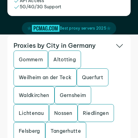
API Access
5G/4G/3G Support
Best proxy servers 2025
Proxies by City in Germany
Gommern
Altotting
Weilheim an der Teck
Querfurt
Waldkirchen
Gernsheim
Lichtenau
Nossen
Riedlingen
Felsberg
Tangerhutte