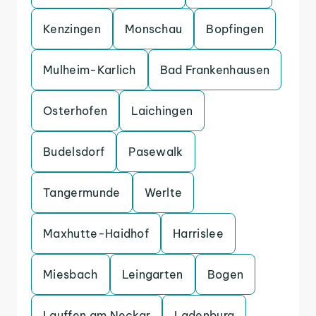
Kenzingen
Monschau
Bopfingen
Mulheim-Karlich
Bad Frankenhausen
Osterhofen
Laichingen
Budelsdorf
Pasewalk
Tangermunde
Werlte
Maxhutte-Haidhof
Harrislee
Miesbach
Leingarten
Bogen
Lauffen am Neckar
Ladenburg