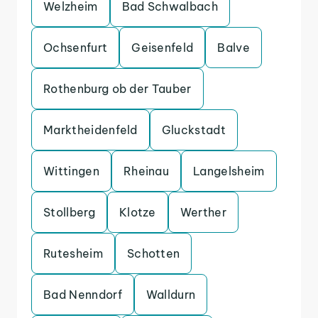
Welzheim
Bad Schwalbach
Ochsenfurt
Geisenfeld
Balve
Rothenburg ob der Tauber
Marktheidenfeld
Gluckstadt
Wittingen
Rheinau
Langelsheim
Stollberg
Klotze
Werther
Rutesheim
Schotten
Bad Nenndorf
Walldurn