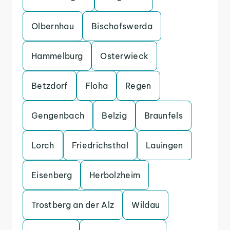
Olbernhau
Bischofswerda
Hammelburg
Osterwieck
Betzdorf
Floha
Regen
Gengenbach
Belzig
Braunfels
Lorch
Friedrichsthal
Lauingen
Eisenberg
Herbolzheim
Trostberg an der Alz
Wildau