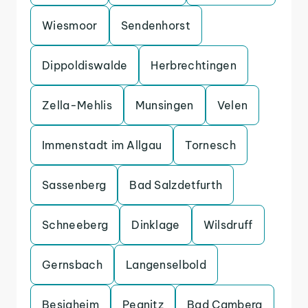
Wiesmoor
Sendenhorst
Dippoldiswalde
Herbrechtingen
Zella-Mehlis
Munsingen
Velen
Immenstadt im Allgau
Tornesch
Sassenberg
Bad Salzdetfurth
Schneeberg
Dinklage
Wilsdruff
Gernsbach
Langenselbold
Besigheim
Pegnitz
Bad Camberg