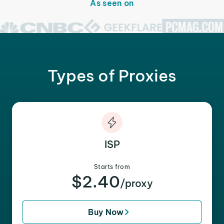
As seen on
Types of Proxies
ISP
Starts from
$2.40
/proxy
Buy Now