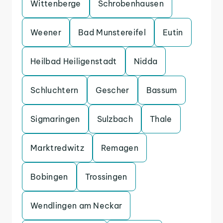
Wittenberge
Schrobenhausen
Weener
Bad Munstereifel
Eutin
Heilbad Heiligenstadt
Nidda
Schluchtern
Gescher
Bassum
Sigmaringen
Sulzbach
Thale
Marktredwitz
Remagen
Bobingen
Trossingen
Wendlingen am Neckar