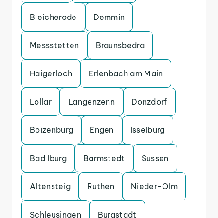
Bleicherode
Demmin
Messstetten
Braunsbedra
Haigerloch
Erlenbach am Main
Lollar
Langenzenn
Donzdorf
Boizenburg
Engen
Isselburg
Bad Iburg
Barmstedt
Sussen
Altensteig
Ruthen
Nieder-Olm
Schleusingen
Burgstadt