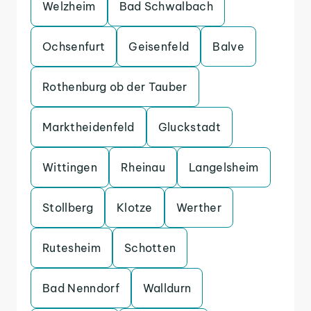
Welzheim
Bad Schwalbach
Ochsenfurt
Geisenfeld
Balve
Rothenburg ob der Tauber
Marktheidenfeld
Gluckstadt
Wittingen
Rheinau
Langelsheim
Stollberg
Klotze
Werther
Rutesheim
Schotten
Bad Nenndorf
Walldurn