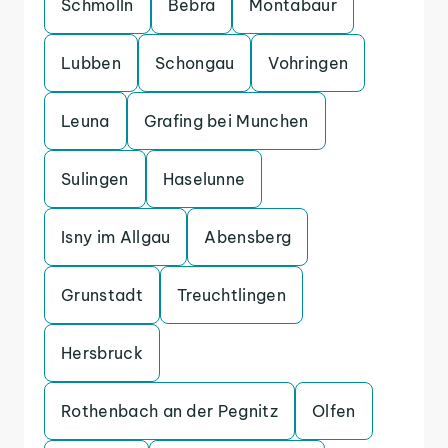
Schmolln
Bebra
Montabaur
Lubben
Schongau
Vohringen
Leuna
Grafing bei Munchen
Sulingen
Haselunne
Isny im Allgau
Abensberg
Grunstadt
Treuchtlingen
Hersbruck
Rothenbach an der Pegnitz
Olfen