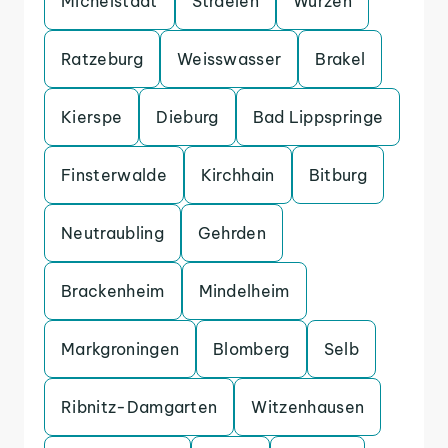
Michelstadt
Straelen
Wurzen
Ratzeburg
Weisswasser
Brakel
Kierspe
Dieburg
Bad Lippspringe
Finsterwalde
Kirchhain
Bitburg
Neutraubling
Gehrden
Brackenheim
Mindelheim
Markgroningen
Blomberg
Selb
Ribnitz-Damgarten
Witzenhausen