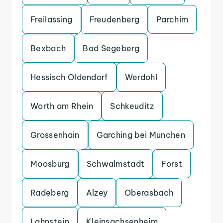
Freilassing
Freudenberg
Parchim
Bexbach
Bad Segeberg
Hessisch Oldendorf
Werdohl
Worth am Rhein
Schkeuditz
Grossenhain
Garching bei Munchen
Moosburg
Schwalmstadt
Forst
Radeberg
Alzey
Oberasbach
Lahnstein
Kleinsachsenheim