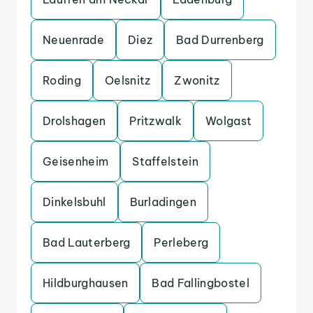
Neuenrade
Diez
Bad Durrenberg
Roding
Oelsnitz
Zwonitz
Drolshagen
Pritzwalk
Wolgast
Geisenheim
Staffelstein
Dinkelsbuhl
Burladingen
Bad Lauterberg
Perleberg
Hildburghausen
Bad Fallingbostel