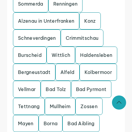
Sommerda
Renningen
Alzenau in Unterfranken
Konz
Schneverdingen
Crimmitschau
Burscheid
Wittlich
Haldensleben
Bergneustadt
Alfeld
Kolbermoor
Vellmar
Bad Tolz
Bad Pyrmont
Tettnang
Mullheim
Zossen
Mayen
Borna
Bad Aibling