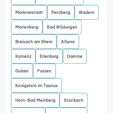
Markranstadt
Penzberg
Wadern
Marienberg
Bad Wildungen
Breisach am Rhein
Altena
Kamenz
Eilenburg
Damme
Guben
Fussen
Konigstein im Taunus
Horn-Bad Meinberg
Stockach