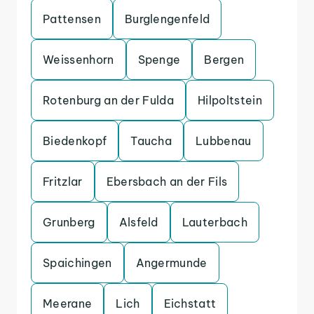
Pattensen
Burglengenfeld
Weissenhorn
Spenge
Bergen
Rotenburg an der Fulda
Hilpoltstein
Biedenkopf
Taucha
Lubbenau
Fritzlar
Ebersbach an der Fils
Grunberg
Alsfeld
Lauterbach
Spaichingen
Angermunde
Meerane
Lich
Eichstatt