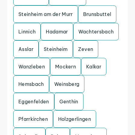
Steinheim am der Murr
Brunsbuttel
Linnich
Hadamar
Wachtersbach
Asslar
Steinheim
Zeven
Wanzleben
Mockern
Kalkar
Hemsbach
Weinsberg
Eggenfelden
Genthin
Pfarrkirchen
Holzgerlingen