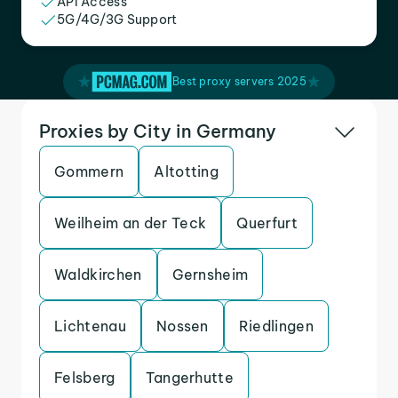
API Access
5G/4G/3G Support
Best proxy servers 2025
Proxies by City in Germany
Gommern
Altotting
Weilheim an der Teck
Querfurt
Waldkirchen
Gernsheim
Lichtenau
Nossen
Riedlingen
Felsberg
Tangerhutte