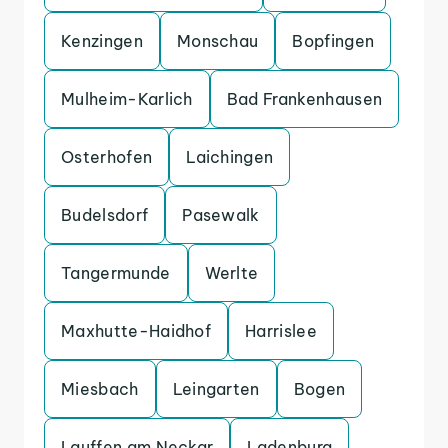
Kenzingen
Monschau
Bopfingen
Mulheim-Karlich
Bad Frankenhausen
Osterhofen
Laichingen
Budelsdorf
Pasewalk
Tangermunde
Werlte
Maxhutte-Haidhof
Harrislee
Miesbach
Leingarten
Bogen
Lauffen am Neckar
Ladenburg