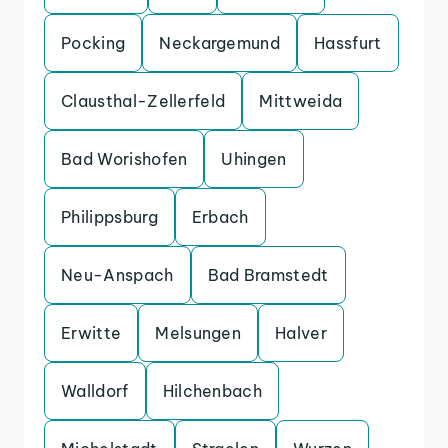
Pocking
Neckargemund
Hassfurt
Clausthal-Zellerfeld
Mittweida
Bad Worishofen
Uhingen
Philippsburg
Erbach
Neu-Anspach
Bad Bramstedt
Erwitte
Melsungen
Halver
Walldorf
Hilchenbach