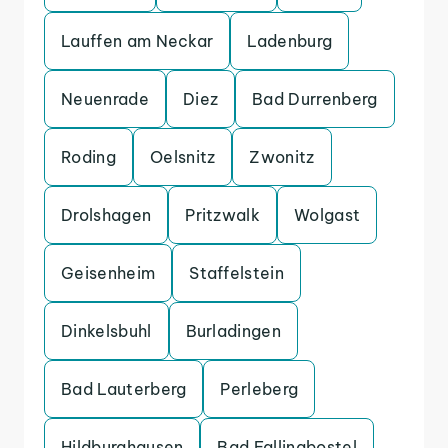
Lauffen am Neckar
Ladenburg
Neuenrade
Diez
Bad Durrenberg
Roding
Oelsnitz
Zwonitz
Drolshagen
Pritzwalk
Wolgast
Geisenheim
Staffelstein
Dinkelsbuhl
Burladingen
Bad Lauterberg
Perleberg
Hildburghausen
Bad Fallingbostel