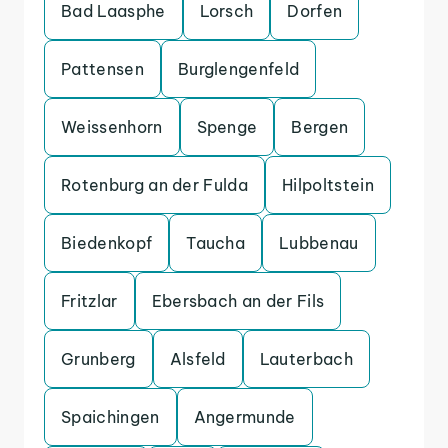
Bad Laasphe
Lorsch
Dorfen
Pattensen
Burglengenfeld
Weissenhorn
Spenge
Bergen
Rotenburg an der Fulda
Hilpoltstein
Biedenkopf
Taucha
Lubbenau
Fritzlar
Ebersbach an der Fils
Grunberg
Alsfeld
Lauterbach
Spaichingen
Angermunde