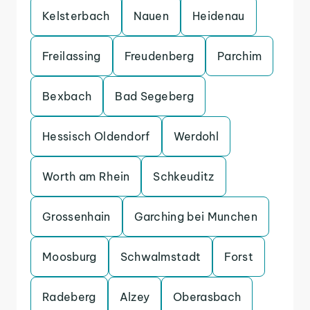
Kelsterbach
Nauen
Heidenau
Freilassing
Freudenberg
Parchim
Bexbach
Bad Segeberg
Hessisch Oldendorf
Werdohl
Worth am Rhein
Schkeuditz
Grossenhain
Garching bei Munchen
Moosburg
Schwalmstadt
Forst
Radeberg
Alzey
Oberasbach