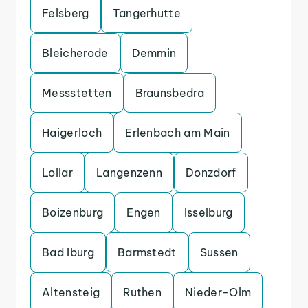
Felsberg
Tangerhutte
Bleicherode
Demmin
Messstetten
Braunsbedra
Haigerloch
Erlenbach am Main
Lollar
Langenzenn
Donzdorf
Boizenburg
Engen
Isselburg
Bad Iburg
Barmstedt
Sussen
Altensteig
Ruthen
Nieder-Olm