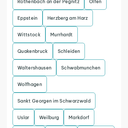
Rothenbach an der Pegnitz
Olfen
Eppstein
Herzberg am Harz
Wittstock
Murrhardt
Quakenbruck
Schleiden
Waltershausen
Schwabmunchen
Wolfhagen
Sankt Georgen im Schwarzwald
Uslar
Weilburg
Markdorf