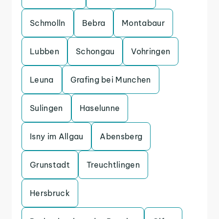
Schmolln
Bebra
Montabaur
Lubben
Schongau
Vohringen
Leuna
Grafing bei Munchen
Sulingen
Haselunne
Isny im Allgau
Abensberg
Grunstadt
Treuchtlingen
Hersbruck