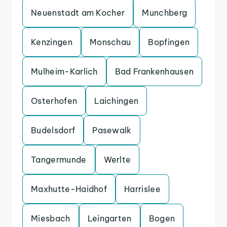
Neuenstadt am Kocher
Munchberg
Kenzingen
Monschau
Bopfingen
Mulheim-Karlich
Bad Frankenhausen
Osterhofen
Laichingen
Budelsdorf
Pasewalk
Tangermunde
Werlte
Maxhutte-Haidhof
Harrislee
Miesbach
Leingarten
Bogen