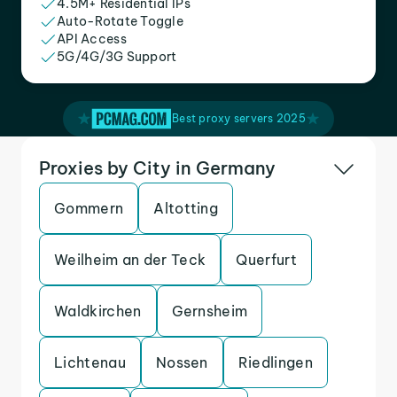
4.5M+ Residential IPs
Auto-Rotate Toggle
API Access
5G/4G/3G Support
Best proxy servers 2025
Proxies by City in Germany
Gommern
Altotting
Weilheim an der Teck
Querfurt
Waldkirchen
Gernsheim
Lichtenau
Nossen
Riedlingen