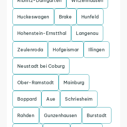
Ribnitz-Damgarten
Witzenhausen
Huckeswagen
Brake
Hunfeld
Hohenstein-Ernstthal
Langenau
Zeulenroda
Hofgeismar
Illingen
Neustadt bei Coburg
Ober-Ramstadt
Mainburg
Boppard
Aue
Schriesheim
Rahden
Gunzenhausen
Burstadt