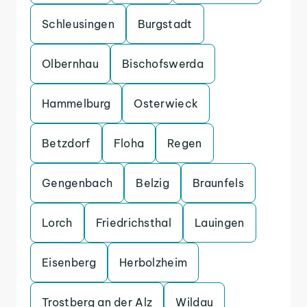
Schleusingen
Burgstadt
Olbernhau
Bischofswerda
Hammelburg
Osterwieck
Betzdorf
Floha
Regen
Gengenbach
Belzig
Braunfels
Lorch
Friedrichsthal
Lauingen
Eisenberg
Herbolzheim
Trostberg an der Alz
Wildau