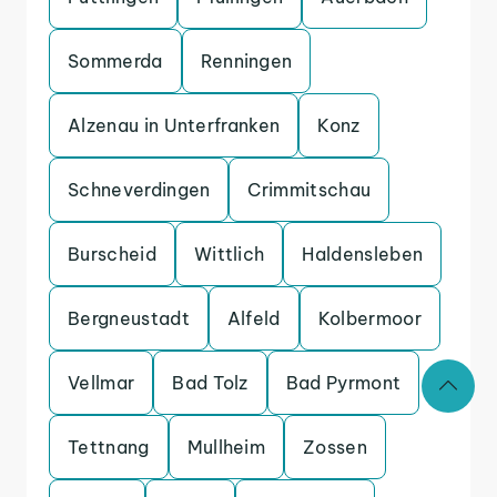
Sommerda
Renningen
Alzenau in Unterfranken
Konz
Schneverdingen
Crimmitschau
Burscheid
Wittlich
Haldensleben
Bergneustadt
Alfeld
Kolbermoor
Vellmar
Bad Tolz
Bad Pyrmont
Tettnang
Mullheim
Zossen