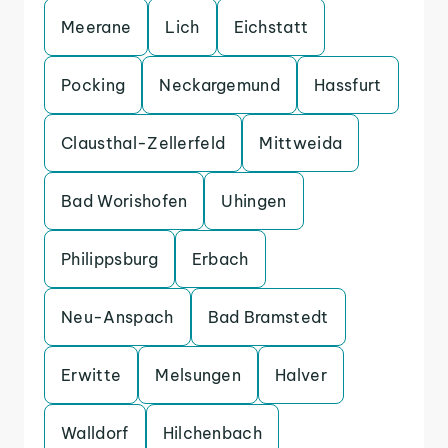
Meerane
Lich
Eichstatt
Pocking
Neckargemund
Hassfurt
Clausthal-Zellerfeld
Mittweida
Bad Worishofen
Uhingen
Philippsburg
Erbach
Neu-Anspach
Bad Bramstedt
Erwitte
Melsungen
Halver
Walldorf
Hilchenbach