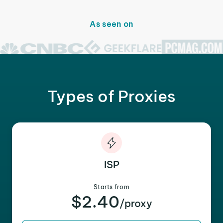
As seen on
Types of Proxies
ISP
Starts from
$2.40
/proxy