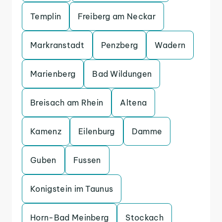
Templin
Freiberg am Neckar
Markranstadt
Penzberg
Wadern
Marienberg
Bad Wildungen
Breisach am Rhein
Altena
Kamenz
Eilenburg
Damme
Guben
Fussen
Konigstein im Taunus
Horn-Bad Meinberg
Stockach