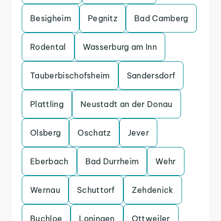
Besigheim
Pegnitz
Bad Camberg
Rodental
Wasserburg am Inn
Tauberbischofsheim
Sandersdorf
Plattling
Neustadt an der Donau
Olsberg
Oschatz
Jever
Eberbach
Bad Durrheim
Wehr
Wernau
Schuttorf
Zehdenick
Buchloe
Loningen
Ottweiler