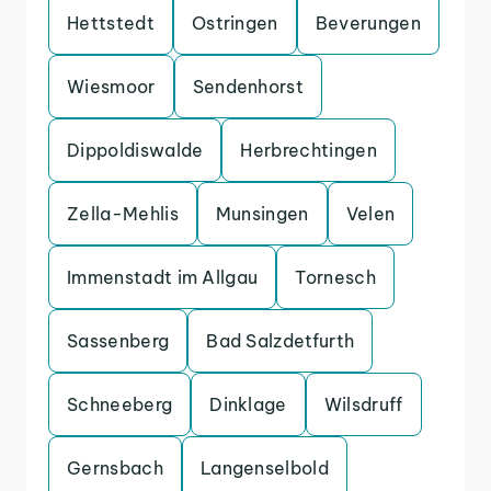
Hettstedt
Ostringen
Beverungen
Wiesmoor
Sendenhorst
Dippoldiswalde
Herbrechtingen
Zella-Mehlis
Munsingen
Velen
Immenstadt im Allgau
Tornesch
Sassenberg
Bad Salzdetfurth
Schneeberg
Dinklage
Wilsdruff
Gernsbach
Langenselbold