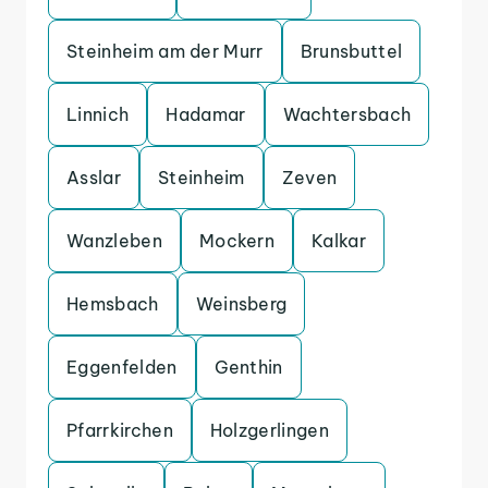
Steinheim am der Murr
Brunsbuttel
Linnich
Hadamar
Wachtersbach
Asslar
Steinheim
Zeven
Wanzleben
Mockern
Kalkar
Hemsbach
Weinsberg
Eggenfelden
Genthin
Pfarrkirchen
Holzgerlingen