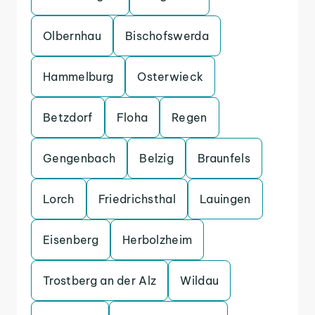
Olbernhau
Bischofswerda
Hammelburg
Osterwieck
Betzdorf
Floha
Regen
Gengenbach
Belzig
Braunfels
Lorch
Friedrichsthal
Lauingen
Eisenberg
Herbolzheim
Trostberg an der Alz
Wildau