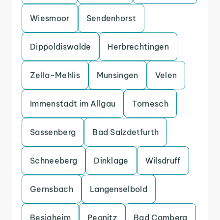
Wiesmoor
Sendenhorst
Dippoldiswalde
Herbrechtingen
Zella-Mehlis
Munsingen
Velen
Immenstadt im Allgau
Tornesch
Sassenberg
Bad Salzdetfurth
Schneeberg
Dinklage
Wilsdruff
Gernsbach
Langenselbold
Besigheim
Pegnitz
Bad Camberg