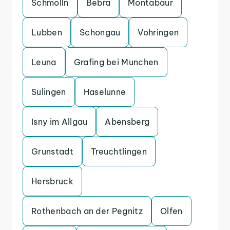
Schmolln
Bebra
Montabaur
Lubben
Schongau
Vohringen
Leuna
Grafing bei Munchen
Sulingen
Haselunne
Isny im Allgau
Abensberg
Grunstadt
Treuchtlingen
Hersbruck
Rothenbach an der Pegnitz
Olfen