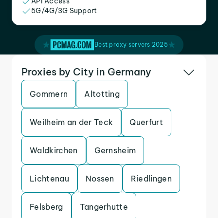
API Access
5G/4G/3G Support
Best proxy servers 2025
Proxies by City in Germany
Gommern
Altotting
Weilheim an der Teck
Querfurt
Waldkirchen
Gernsheim
Lichtenau
Nossen
Riedlingen
Felsberg
Tangerhutte