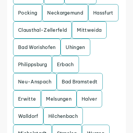
Pocking
Neckargemund
Hassfurt
Clausthal-Zellerfeld
Mittweida
Bad Worishofen
Uhingen
Philippsburg
Erbach
Neu-Anspach
Bad Bramstedt
Erwitte
Melsungen
Halver
Walldorf
Hilchenbach