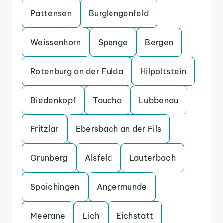
Pattensen
Burglengenfeld
Weissenhorn
Spenge
Bergen
Rotenburg an der Fulda
Hilpoltstein
Biedenkopf
Taucha
Lubbenau
Fritzlar
Ebersbach an der Fils
Grunberg
Alsfeld
Lauterbach
Spaichingen
Angermunde
Meerane
Lich
Eichstatt