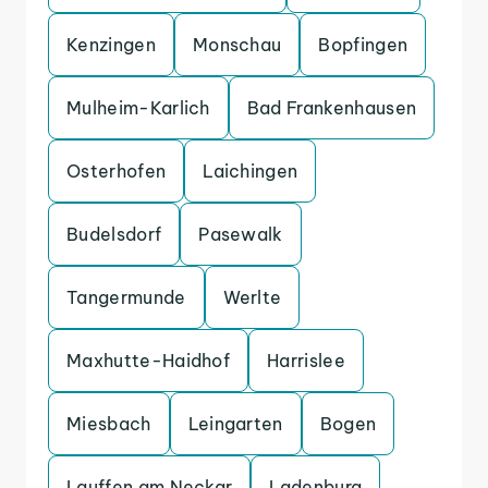
Kenzingen
Monschau
Bopfingen
Mulheim-Karlich
Bad Frankenhausen
Osterhofen
Laichingen
Budelsdorf
Pasewalk
Tangermunde
Werlte
Maxhutte-Haidhof
Harrislee
Miesbach
Leingarten
Bogen
Lauffen am Neckar
Ladenburg