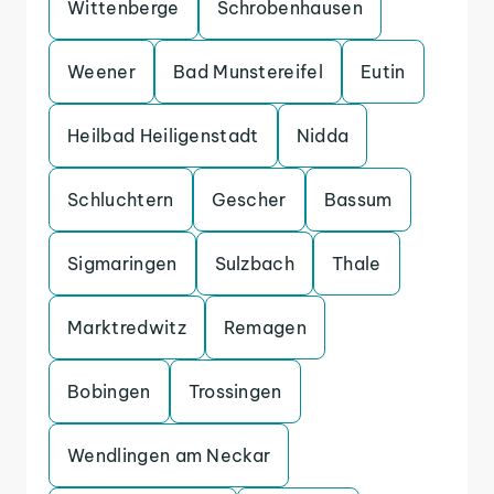
Wittenberge
Schrobenhausen
Weener
Bad Munstereifel
Eutin
Heilbad Heiligenstadt
Nidda
Schluchtern
Gescher
Bassum
Sigmaringen
Sulzbach
Thale
Marktredwitz
Remagen
Bobingen
Trossingen
Wendlingen am Neckar