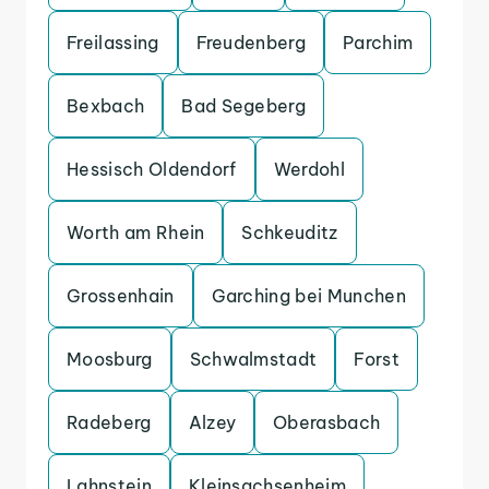
Freilassing
Freudenberg
Parchim
Bexbach
Bad Segeberg
Hessisch Oldendorf
Werdohl
Worth am Rhein
Schkeuditz
Grossenhain
Garching bei Munchen
Moosburg
Schwalmstadt
Forst
Radeberg
Alzey
Oberasbach
Lahnstein
Kleinsachsenheim