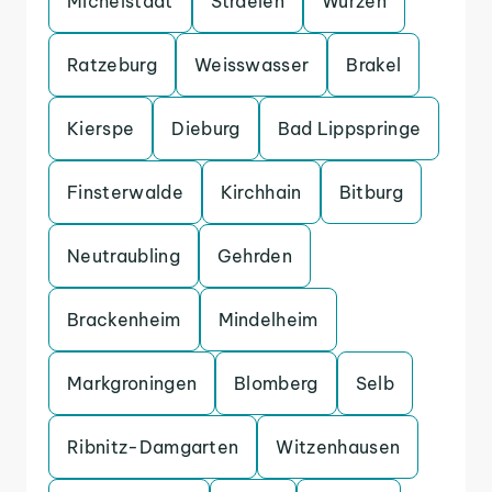
Michelstadt
Straelen
Wurzen
Ratzeburg
Weisswasser
Brakel
Kierspe
Dieburg
Bad Lippspringe
Finsterwalde
Kirchhain
Bitburg
Neutraubling
Gehrden
Brackenheim
Mindelheim
Markgroningen
Blomberg
Selb
Ribnitz-Damgarten
Witzenhausen