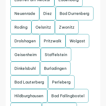
Neuenrade
Diez
Bad Durrenberg
Roding
Oelsnitz
Zwonitz
Drolshagen
Pritzwalk
Wolgast
Geisenheim
Staffelstein
Dinkelsbuhl
Burladingen
Bad Lauterberg
Perleberg
Hildburghausen
Bad Fallingbostel