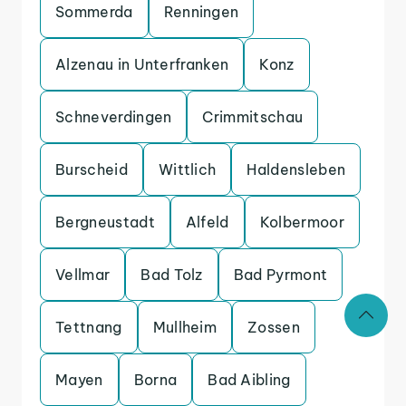
Sommerda
Renningen
Alzenau in Unterfranken
Konz
Schneverdingen
Crimmitschau
Burscheid
Wittlich
Haldensleben
Bergneustadt
Alfeld
Kolbermoor
Vellmar
Bad Tolz
Bad Pyrmont
Tettnang
Mullheim
Zossen
Mayen
Borna
Bad Aibling