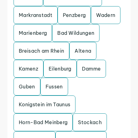
Markranstadt
Penzberg
Wadern
Marienberg
Bad Wildungen
Breisach am Rhein
Altena
Kamenz
Eilenburg
Damme
Guben
Fussen
Konigstein im Taunus
Horn-Bad Meinberg
Stockach