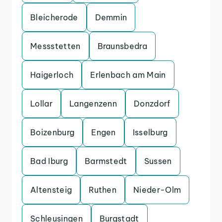
Bleicherode
Demmin
Messstetten
Braunsbedra
Haigerloch
Erlenbach am Main
Lollar
Langenzenn
Donzdorf
Boizenburg
Engen
Isselburg
Bad Iburg
Barmstedt
Sussen
Altensteig
Ruthen
Nieder-Olm
Schleusingen
Burgstadt