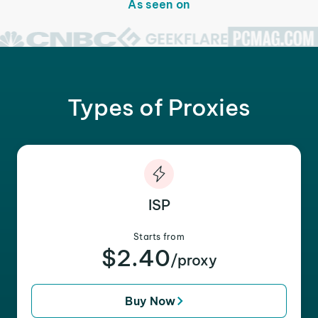
As seen on
Types of Proxies
ISP
Starts from
$2.40
/proxy
Buy Now