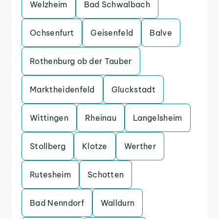
Welzheim
Bad Schwalbach
Ochsenfurt
Geisenfeld
Balve
Rothenburg ob der Tauber
Marktheidenfeld
Gluckstadt
Wittingen
Rheinau
Langelsheim
Stollberg
Klotze
Werther
Rutesheim
Schotten
Bad Nenndorf
Walldurn