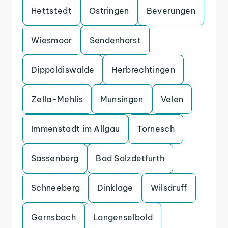
Hettstedt
Ostringen
Beverungen
Wiesmoor
Sendenhorst
Dippoldiswalde
Herbrechtingen
Zella-Mehlis
Munsingen
Velen
Immenstadt im Allgau
Tornesch
Sassenberg
Bad Salzdetfurth
Schneeberg
Dinklage
Wilsdruff
Gernsbach
Langenselbold