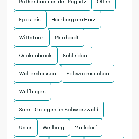
Rothenbach an der Pegnitz
Olfen
Eppstein
Herzberg am Harz
Wittstock
Murrhardt
Quakenbruck
Schleiden
Waltershausen
Schwabmunchen
Wolfhagen
Sankt Georgen im Schwarzwald
Uslar
Weilburg
Markdorf