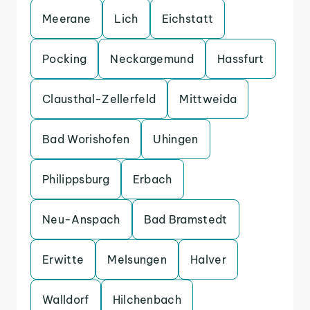
Meerane
Lich
Eichstatt
Pocking
Neckargemund
Hassfurt
Clausthal-Zellerfeld
Mittweida
Bad Worishofen
Uhingen
Philippsburg
Erbach
Neu-Anspach
Bad Bramstedt
Erwitte
Melsungen
Halver
Walldorf
Hilchenbach