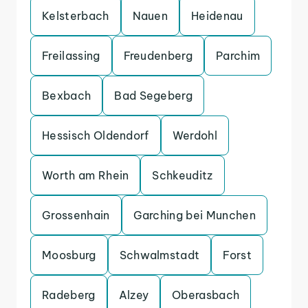
Kelsterbach
Nauen
Heidenau
Freilassing
Freudenberg
Parchim
Bexbach
Bad Segeberg
Hessisch Oldendorf
Werdohl
Worth am Rhein
Schkeuditz
Grossenhain
Garching bei Munchen
Moosburg
Schwalmstadt
Forst
Radeberg
Alzey
Oberasbach