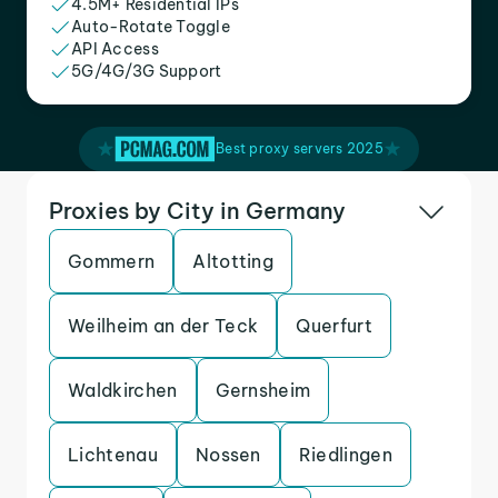
4.5M+ Residential IPs
Auto-Rotate Toggle
API Access
5G/4G/3G Support
Best proxy servers 2025
Proxies by City in Germany
Gommern
Altotting
Weilheim an der Teck
Querfurt
Waldkirchen
Gernsheim
Lichtenau
Nossen
Riedlingen