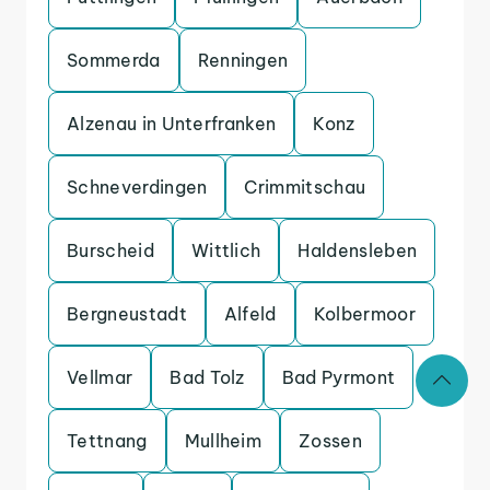
Sommerda
Renningen
Alzenau in Unterfranken
Konz
Schneverdingen
Crimmitschau
Burscheid
Wittlich
Haldensleben
Bergneustadt
Alfeld
Kolbermoor
Vellmar
Bad Tolz
Bad Pyrmont
Tettnang
Mullheim
Zossen