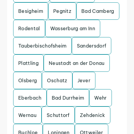
Besigheim
Pegnitz
Bad Camberg
Rodental
Wasserburg am Inn
Tauberbischofsheim
Sandersdorf
Plattling
Neustadt an der Donau
Olsberg
Oschatz
Jever
Eberbach
Bad Durrheim
Wehr
Wernau
Schuttorf
Zehdenick
Buchloe
Loningen
Ottweiler