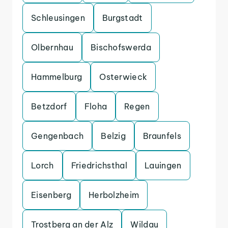
Schleusingen
Burgstadt
Olbernhau
Bischofswerda
Hammelburg
Osterwieck
Betzdorf
Floha
Regen
Gengenbach
Belzig
Braunfels
Lorch
Friedrichsthal
Lauingen
Eisenberg
Herbolzheim
Trostberg an der Alz
Wildau