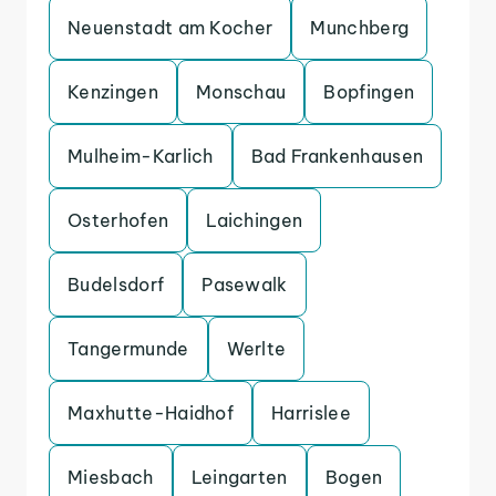
Neuenstadt am Kocher
Munchberg
Kenzingen
Monschau
Bopfingen
Mulheim-Karlich
Bad Frankenhausen
Osterhofen
Laichingen
Budelsdorf
Pasewalk
Tangermunde
Werlte
Maxhutte-Haidhof
Harrislee
Miesbach
Leingarten
Bogen