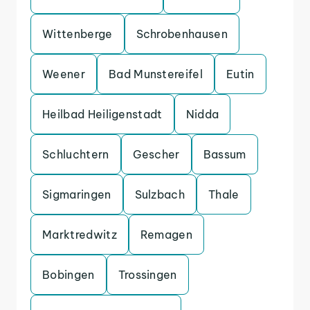
Wittenberge
Schrobenhausen
Weener
Bad Munstereifel
Eutin
Heilbad Heiligenstadt
Nidda
Schluchtern
Gescher
Bassum
Sigmaringen
Sulzbach
Thale
Marktredwitz
Remagen
Bobingen
Trossingen