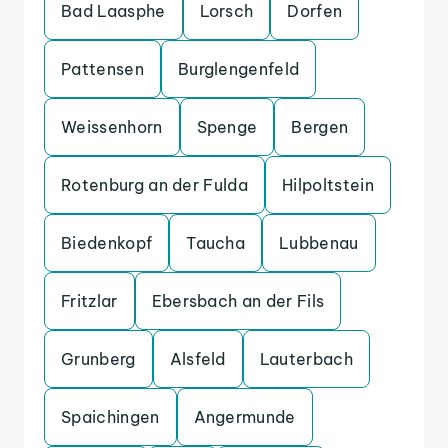
Bad Laasphe
Lorsch
Dorfen
Pattensen
Burglengenfeld
Weissenhorn
Spenge
Bergen
Rotenburg an der Fulda
Hilpoltstein
Biedenkopf
Taucha
Lubbenau
Fritzlar
Ebersbach an der Fils
Grunberg
Alsfeld
Lauterbach
Spaichingen
Angermunde