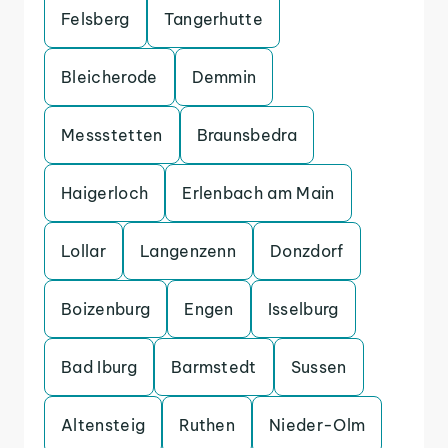
Felsberg
Tangerhutte
Bleicherode
Demmin
Messstetten
Braunsbedra
Haigerloch
Erlenbach am Main
Lollar
Langenzenn
Donzdorf
Boizenburg
Engen
Isselburg
Bad Iburg
Barmstedt
Sussen
Altensteig
Ruthen
Nieder-Olm