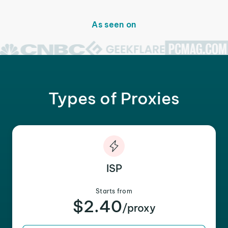
As seen on
Types of Proxies
ISP
Starts from
$2.40
/proxy