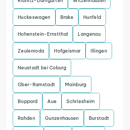
Ribnitz-Damgarten
Witzenhausen
Huckeswagen
Brake
Hunfeld
Hohenstein-Ernstthal
Langenau
Zeulenroda
Hofgeismar
Illingen
Neustadt bei Coburg
Ober-Ramstadt
Mainburg
Boppard
Aue
Schriesheim
Rahden
Gunzenhausen
Burstadt