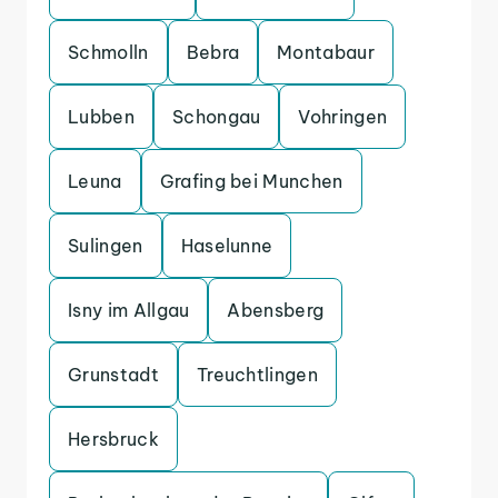
Schmolln
Bebra
Montabaur
Lubben
Schongau
Vohringen
Leuna
Grafing bei Munchen
Sulingen
Haselunne
Isny im Allgau
Abensberg
Grunstadt
Treuchtlingen
Hersbruck