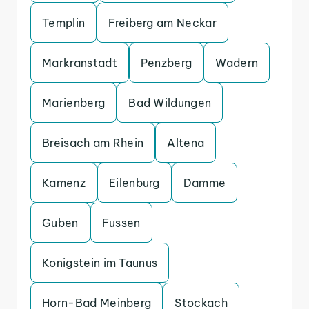
Templin
Freiberg am Neckar
Markranstadt
Penzberg
Wadern
Marienberg
Bad Wildungen
Breisach am Rhein
Altena
Kamenz
Eilenburg
Damme
Guben
Fussen
Konigstein im Taunus
Horn-Bad Meinberg
Stockach