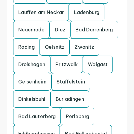
Lauffen am Neckar
Ladenburg
Neuenrade
Diez
Bad Durrenberg
Roding
Oelsnitz
Zwonitz
Drolshagen
Pritzwalk
Wolgast
Geisenheim
Staffelstein
Dinkelsbuhl
Burladingen
Bad Lauterberg
Perleberg
Hildburghausen
Bad Fallingbostel