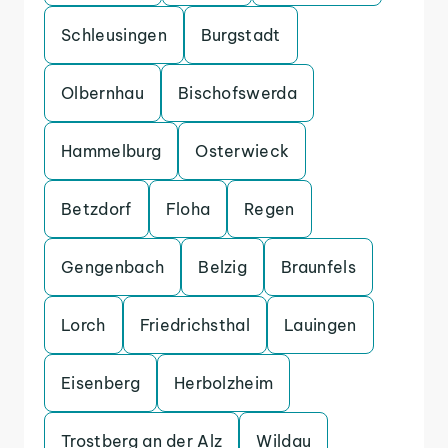
Schleusingen
Burgstadt
Olbernhau
Bischofswerda
Hammelburg
Osterwieck
Betzdorf
Floha
Regen
Gengenbach
Belzig
Braunfels
Lorch
Friedrichsthal
Lauingen
Eisenberg
Herbolzheim
Trostberg an der Alz
Wildau