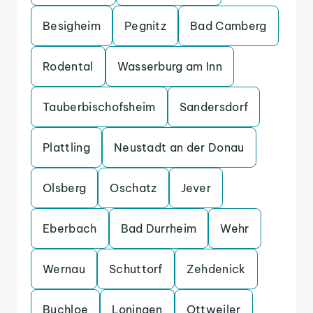
Besigheim
Pegnitz
Bad Camberg
Rodental
Wasserburg am Inn
Tauberbischofsheim
Sandersdorf
Plattling
Neustadt an der Donau
Olsberg
Oschatz
Jever
Eberbach
Bad Durrheim
Wehr
Wernau
Schuttorf
Zehdenick
Buchloe
Loningen
Ottweiler