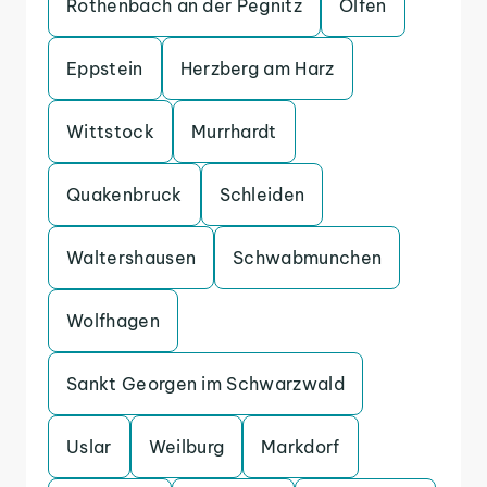
Rothenbach an der Pegnitz
Olfen
Eppstein
Herzberg am Harz
Wittstock
Murrhardt
Quakenbruck
Schleiden
Waltershausen
Schwabmunchen
Wolfhagen
Sankt Georgen im Schwarzwald
Uslar
Weilburg
Markdorf