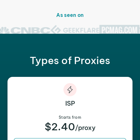
As seen on
Types of Proxies
ISP
Starts from
$2.40
/proxy