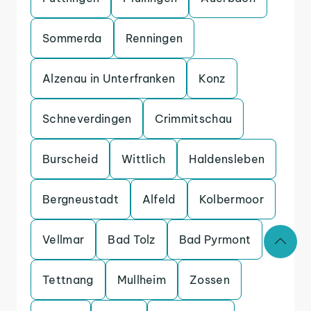
Sommerda
Renningen
Alzenau in Unterfranken
Konz
Schneverdingen
Crimmitschau
Burscheid
Wittlich
Haldensleben
Bergneustadt
Alfeld
Kolbermoor
Vellmar
Bad Tolz
Bad Pyrmont
Tettnang
Mullheim
Zossen