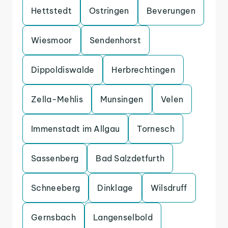
Hettstedt
Ostringen
Beverungen
Wiesmoor
Sendenhorst
Dippoldiswalde
Herbrechtingen
Zella-Mehlis
Munsingen
Velen
Immenstadt im Allgau
Tornesch
Sassenberg
Bad Salzdetfurth
Schneeberg
Dinklage
Wilsdruff
Gernsbach
Langenselbold