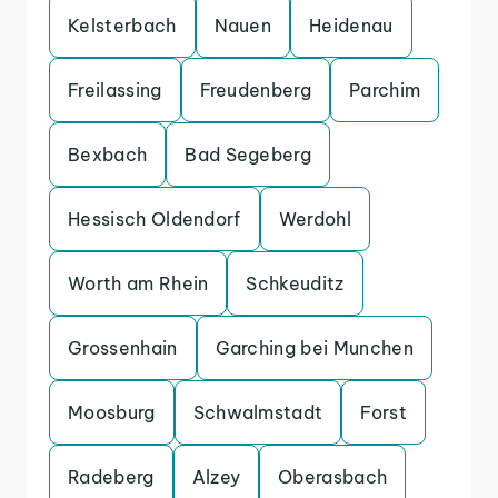
Kelsterbach
Nauen
Heidenau
Freilassing
Freudenberg
Parchim
Bexbach
Bad Segeberg
Hessisch Oldendorf
Werdohl
Worth am Rhein
Schkeuditz
Grossenhain
Garching bei Munchen
Moosburg
Schwalmstadt
Forst
Radeberg
Alzey
Oberasbach