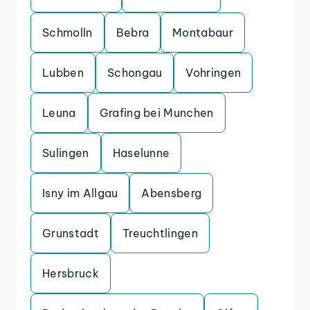
Schmolln
Bebra
Montabaur
Lubben
Schongau
Vohringen
Leuna
Grafing bei Munchen
Sulingen
Haselunne
Isny im Allgau
Abensberg
Grunstadt
Treuchtlingen
Hersbruck