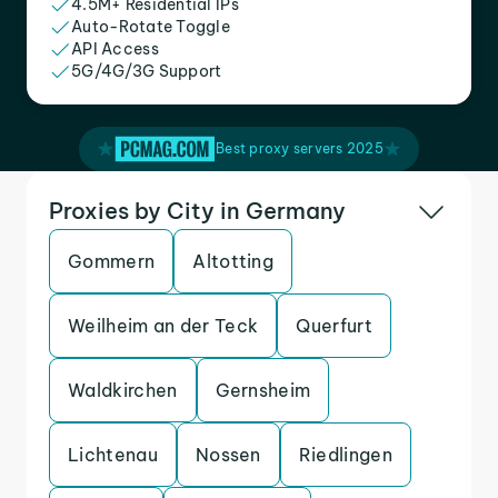
4.5M+ Residential IPs
Auto-Rotate Toggle
API Access
5G/4G/3G Support
Best proxy servers 2025
Proxies by City in Germany
Gommern
Altotting
Weilheim an der Teck
Querfurt
Waldkirchen
Gernsheim
Lichtenau
Nossen
Riedlingen