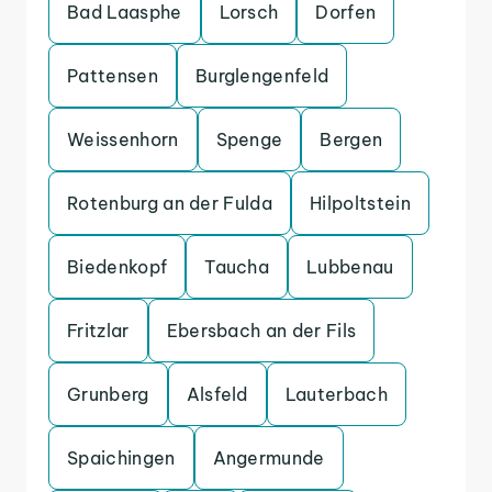
Bad Laasphe
Lorsch
Dorfen
Pattensen
Burglengenfeld
Weissenhorn
Spenge
Bergen
Rotenburg an der Fulda
Hilpoltstein
Biedenkopf
Taucha
Lubbenau
Fritzlar
Ebersbach an der Fils
Grunberg
Alsfeld
Lauterbach
Spaichingen
Angermunde