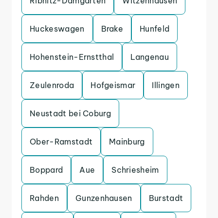
Ribnitz-Damgarten
Witzenhausen
Huckeswagen
Brake
Hunfeld
Hohenstein-Ernstthal
Langenau
Zeulenroda
Hofgeismar
Illingen
Neustadt bei Coburg
Ober-Ramstadt
Mainburg
Boppard
Aue
Schriesheim
Rahden
Gunzenhausen
Burstadt