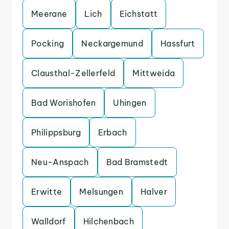
Meerane
Lich
Eichstatt
Pocking
Neckargemund
Hassfurt
Clausthal-Zellerfeld
Mittweida
Bad Worishofen
Uhingen
Philippsburg
Erbach
Neu-Anspach
Bad Bramstedt
Erwitte
Melsungen
Halver
Walldorf
Hilchenbach