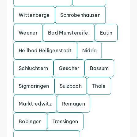
Wittenberge
Schrobenhausen
Weener
Bad Munstereifel
Eutin
Heilbad Heiligenstadt
Nidda
Schluchtern
Gescher
Bassum
Sigmaringen
Sulzbach
Thale
Marktredwitz
Remagen
Bobingen
Trossingen