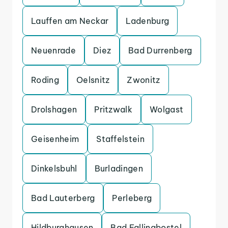
Lauffen am Neckar
Ladenburg
Neuenrade
Diez
Bad Durrenberg
Roding
Oelsnitz
Zwonitz
Drolshagen
Pritzwalk
Wolgast
Geisenheim
Staffelstein
Dinkelsbuhl
Burladingen
Bad Lauterberg
Perleberg
Hildburghausen
Bad Fallingbostel