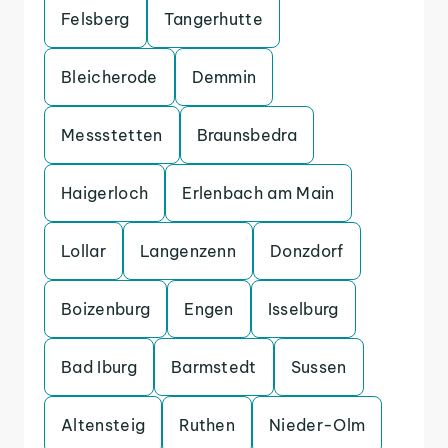
Felsberg
Tangerhutte
Bleicherode
Demmin
Messstetten
Braunsbedra
Haigerloch
Erlenbach am Main
Lollar
Langenzenn
Donzdorf
Boizenburg
Engen
Isselburg
Bad Iburg
Barmstedt
Sussen
Altensteig
Ruthen
Nieder-Olm