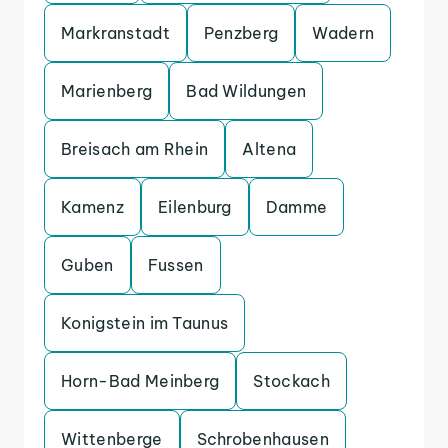
Markranstadt
Penzberg
Wadern
Marienberg
Bad Wildungen
Breisach am Rhein
Altena
Kamenz
Eilenburg
Damme
Guben
Fussen
Konigstein im Taunus
Horn-Bad Meinberg
Stockach
Wittenberge
Schrobenhausen