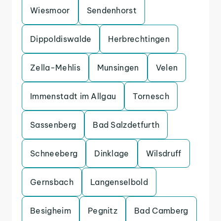
Wiesmoor
Sendenhorst
Dippoldiswalde
Herbrechtingen
Zella-Mehlis
Munsingen
Velen
Immenstadt im Allgau
Tornesch
Sassenberg
Bad Salzdetfurth
Schneeberg
Dinklage
Wilsdruff
Gernsbach
Langenselbold
Besigheim
Pegnitz
Bad Camberg