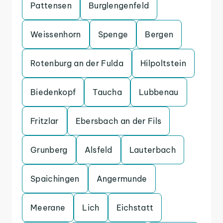
Pattensen
Burglengenfeld
Weissenhorn
Spenge
Bergen
Rotenburg an der Fulda
Hilpoltstein
Biedenkopf
Taucha
Lubbenau
Fritzlar
Ebersbach an der Fils
Grunberg
Alsfeld
Lauterbach
Spaichingen
Angermunde
Meerane
Lich
Eichstatt