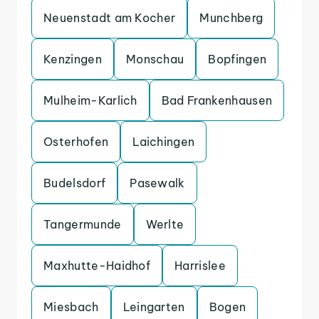
Neuenstadt am Kocher
Munchberg
Kenzingen
Monschau
Bopfingen
Mulheim-Karlich
Bad Frankenhausen
Osterhofen
Laichingen
Budelsdorf
Pasewalk
Tangermunde
Werlte
Maxhutte-Haidhof
Harrislee
Miesbach
Leingarten
Bogen