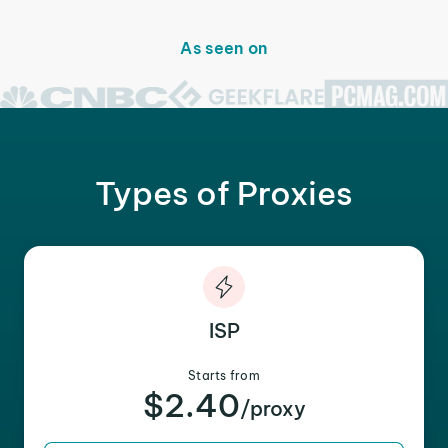
As seen on
Types of Proxies
ISP
Starts from
$2.40
/proxy