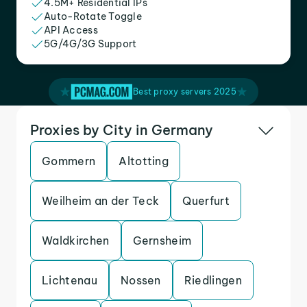
4.5M+ Residential IPs
Auto-Rotate Toggle
API Access
5G/4G/3G Support
Best proxy servers 2025
Proxies by City in Germany
Gommern
Altotting
Weilheim an der Teck
Querfurt
Waldkirchen
Gernsheim
Lichtenau
Nossen
Riedlingen