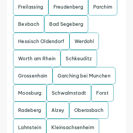
Freilassing
Freudenberg
Parchim
Bexbach
Bad Segeberg
Hessisch Oldendorf
Werdohl
Worth am Rhein
Schkeuditz
Grossenhain
Garching bei Munchen
Moosburg
Schwalmstadt
Forst
Radeberg
Alzey
Oberasbach
Lahnstein
Kleinsachsenheim