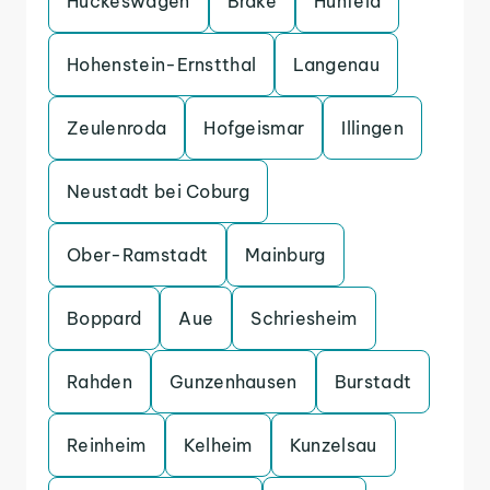
Huckeswagen
Brake
Hunfeld
Hohenstein-Ernstthal
Langenau
Zeulenroda
Hofgeismar
Illingen
Neustadt bei Coburg
Ober-Ramstadt
Mainburg
Boppard
Aue
Schriesheim
Rahden
Gunzenhausen
Burstadt
Reinheim
Kelheim
Kunzelsau