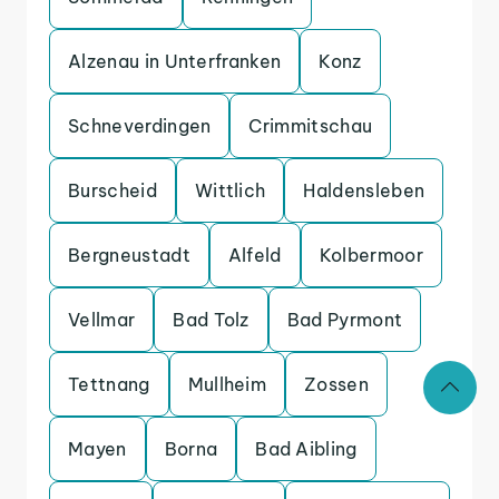
Alzenau in Unterfranken
Konz
Schneverdingen
Crimmitschau
Burscheid
Wittlich
Haldensleben
Bergneustadt
Alfeld
Kolbermoor
Vellmar
Bad Tolz
Bad Pyrmont
Tettnang
Mullheim
Zossen
Mayen
Borna
Bad Aibling