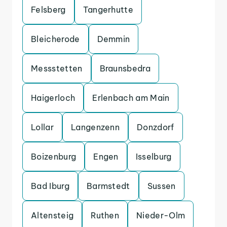
Felsberg
Tangerhutte
Bleicherode
Demmin
Messstetten
Braunsbedra
Haigerloch
Erlenbach am Main
Lollar
Langenzenn
Donzdorf
Boizenburg
Engen
Isselburg
Bad Iburg
Barmstedt
Sussen
Altensteig
Ruthen
Nieder-Olm