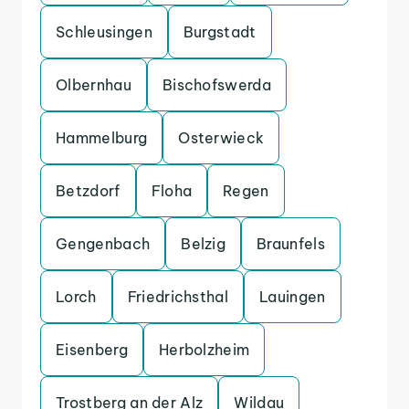
Schleusingen
Burgstadt
Olbernhau
Bischofswerda
Hammelburg
Osterwieck
Betzdorf
Floha
Regen
Gengenbach
Belzig
Braunfels
Lorch
Friedrichsthal
Lauingen
Eisenberg
Herbolzheim
Trostberg an der Alz
Wildau