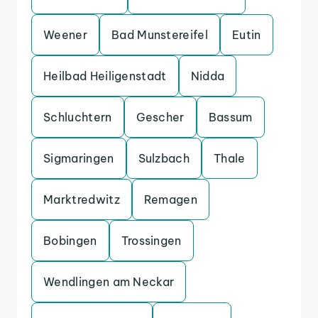
Weener
Bad Munstereifel
Eutin
Heilbad Heiligenstadt
Nidda
Schluchtern
Gescher
Bassum
Sigmaringen
Sulzbach
Thale
Marktredwitz
Remagen
Bobingen
Trossingen
Wendlingen am Neckar