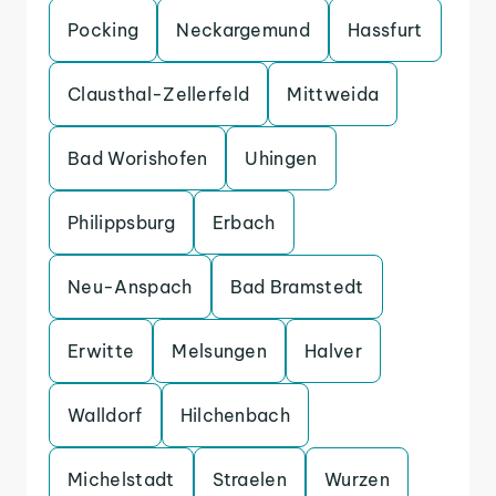
Pocking
Neckargemund
Hassfurt
Clausthal-Zellerfeld
Mittweida
Bad Worishofen
Uhingen
Philippsburg
Erbach
Neu-Anspach
Bad Bramstedt
Erwitte
Melsungen
Halver
Walldorf
Hilchenbach
Michelstadt
Straelen
Wurzen