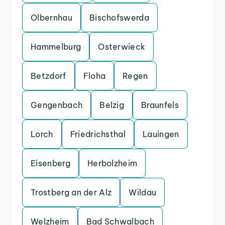
Olbernhau
Bischofswerda
Hammelburg
Osterwieck
Betzdorf
Floha
Regen
Gengenbach
Belzig
Braunfels
Lorch
Friedrichsthal
Lauingen
Eisenberg
Herbolzheim
Trostberg an der Alz
Wildau
Welzheim
Bad Schwalbach