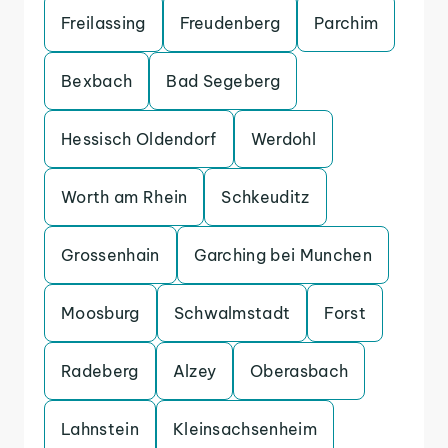
Freilassing
Freudenberg
Parchim
Bexbach
Bad Segeberg
Hessisch Oldendorf
Werdohl
Worth am Rhein
Schkeuditz
Grossenhain
Garching bei Munchen
Moosburg
Schwalmstadt
Forst
Radeberg
Alzey
Oberasbach
Lahnstein
Kleinsachsenheim