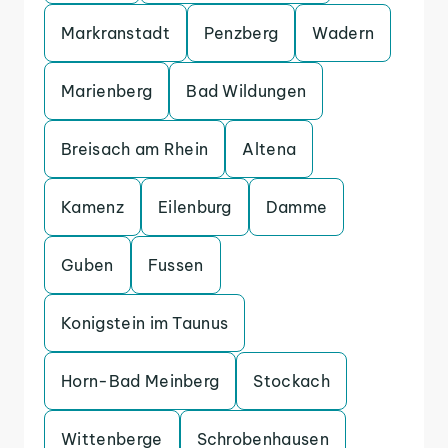
Markranstadt
Penzberg
Wadern
Marienberg
Bad Wildungen
Breisach am Rhein
Altena
Kamenz
Eilenburg
Damme
Guben
Fussen
Konigstein im Taunus
Horn-Bad Meinberg
Stockach
Wittenberge
Schrobenhausen