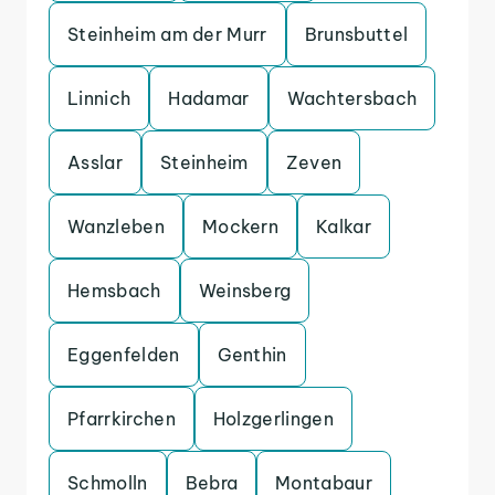
Steinheim am der Murr
Brunsbuttel
Linnich
Hadamar
Wachtersbach
Asslar
Steinheim
Zeven
Wanzleben
Mockern
Kalkar
Hemsbach
Weinsberg
Eggenfelden
Genthin
Pfarrkirchen
Holzgerlingen
Schmolln
Bebra
Montabaur