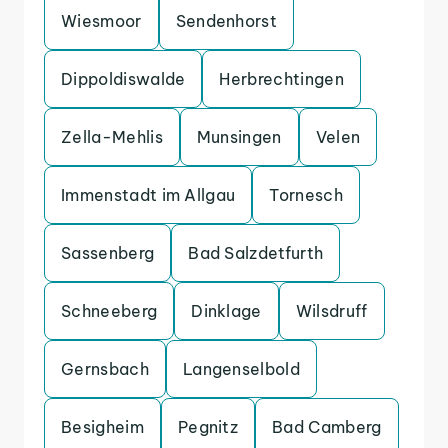
Wiesmoor
Sendenhorst
Dippoldiswalde
Herbrechtingen
Zella-Mehlis
Munsingen
Velen
Immenstadt im Allgau
Tornesch
Sassenberg
Bad Salzdetfurth
Schneeberg
Dinklage
Wilsdruff
Gernsbach
Langenselbold
Besigheim
Pegnitz
Bad Camberg