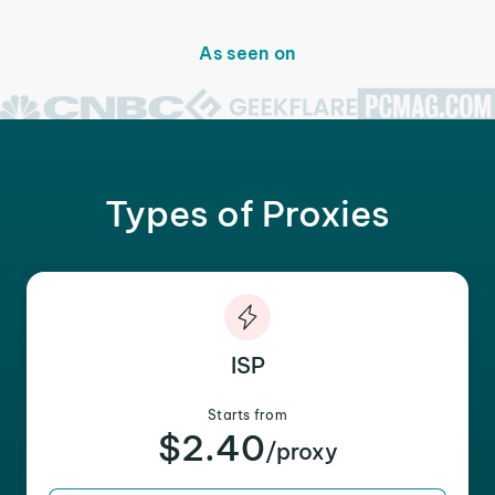
As seen on
Types of Proxies
ISP
Starts from
$2.40
/proxy