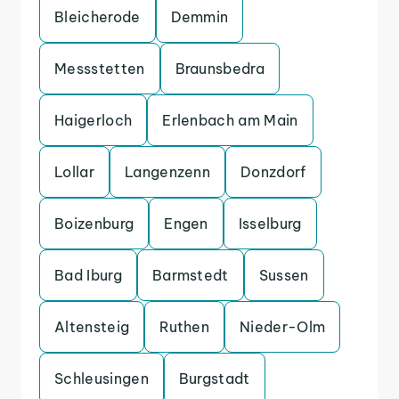
Bleicherode
Demmin
Messstetten
Braunsbedra
Haigerloch
Erlenbach am Main
Lollar
Langenzenn
Donzdorf
Boizenburg
Engen
Isselburg
Bad Iburg
Barmstedt
Sussen
Altensteig
Ruthen
Nieder-Olm
Schleusingen
Burgstadt