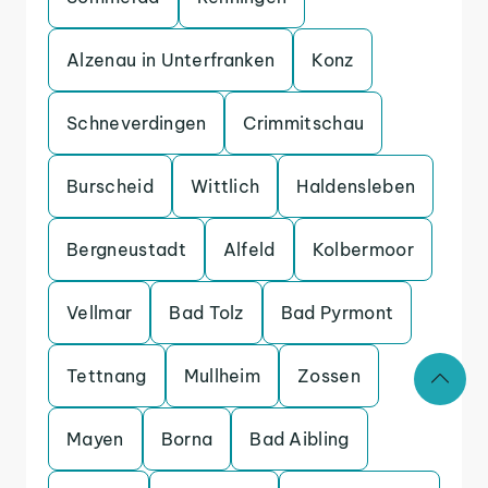
Alzenau in Unterfranken
Konz
Schneverdingen
Crimmitschau
Burscheid
Wittlich
Haldensleben
Bergneustadt
Alfeld
Kolbermoor
Vellmar
Bad Tolz
Bad Pyrmont
Tettnang
Mullheim
Zossen
Mayen
Borna
Bad Aibling