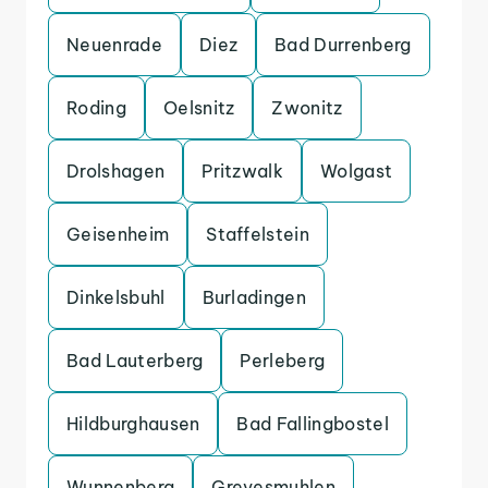
Neuenrade
Diez
Bad Durrenberg
Roding
Oelsnitz
Zwonitz
Drolshagen
Pritzwalk
Wolgast
Geisenheim
Staffelstein
Dinkelsbuhl
Burladingen
Bad Lauterberg
Perleberg
Hildburghausen
Bad Fallingbostel
Wunnenberg
Grevesmuhlen