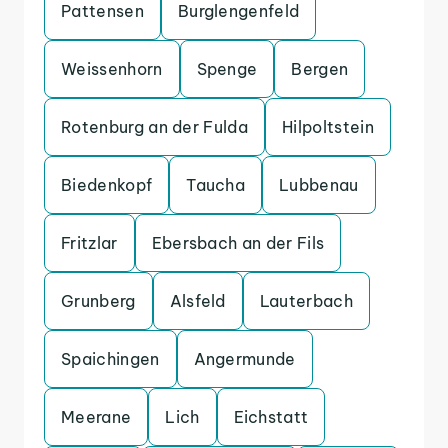
Pattensen
Burglengenfeld
Weissenhorn
Spenge
Bergen
Rotenburg an der Fulda
Hilpoltstein
Biedenkopf
Taucha
Lubbenau
Fritzlar
Ebersbach an der Fils
Grunberg
Alsfeld
Lauterbach
Spaichingen
Angermunde
Meerane
Lich
Eichstatt