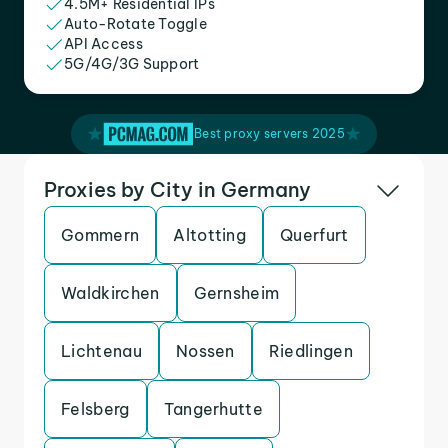
4.5M+ Residential IPs
Auto-Rotate Toggle
API Access
5G/4G/3G Support
Best proxy servers 2025
Proxies by City in Germany
Gommern
Altotting
Querfurt
Waldkirchen
Gernsheim
Lichtenau
Nossen
Riedlingen
Felsberg
Tangerhutte