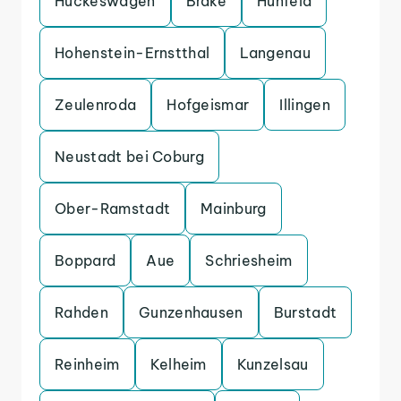
Huckeswagen
Brake
Hunfeld
Hohenstein-Ernstthal
Langenau
Zeulenroda
Hofgeismar
Illingen
Neustadt bei Coburg
Ober-Ramstadt
Mainburg
Boppard
Aue
Schriesheim
Rahden
Gunzenhausen
Burstadt
Reinheim
Kelheim
Kunzelsau