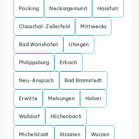
Pocking
Neckargemund
Hassfurt
Clausthal-Zellerfeld
Mittweida
Bad Worishofen
Uhingen
Philippsburg
Erbach
Neu-Anspach
Bad Bramstedt
Erwitte
Melsungen
Halver
Walldorf
Hilchenbach
Michelstadt
Straelen
Wurzen