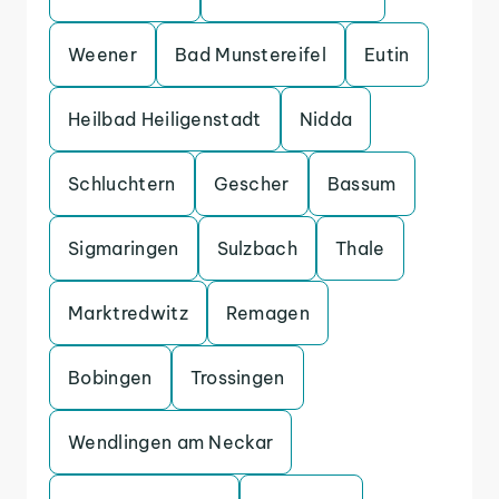
Weener
Bad Munstereifel
Eutin
Heilbad Heiligenstadt
Nidda
Schluchtern
Gescher
Bassum
Sigmaringen
Sulzbach
Thale
Marktredwitz
Remagen
Bobingen
Trossingen
Wendlingen am Neckar