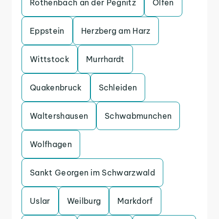
Rothenbach an der Pegnitz
Olfen
Eppstein
Herzberg am Harz
Wittstock
Murrhardt
Quakenbruck
Schleiden
Waltershausen
Schwabmunchen
Wolfhagen
Sankt Georgen im Schwarzwald
Uslar
Weilburg
Markdorf