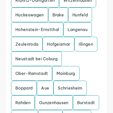
Ribnitz-Damgarten
Witzenhausen
Huckeswagen
Brake
Hunfeld
Hohenstein-Ernstthal
Langenau
Zeulenroda
Hofgeismar
Illingen
Neustadt bei Coburg
Ober-Ramstadt
Mainburg
Boppard
Aue
Schriesheim
Rahden
Gunzenhausen
Burstadt