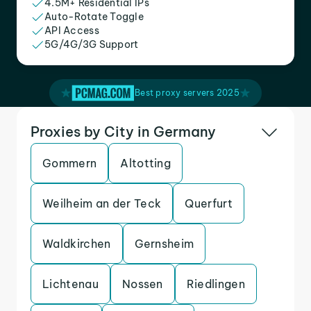
4.5M+ Residential IPs
Auto-Rotate Toggle
API Access
5G/4G/3G Support
Best proxy servers 2025
Proxies by City in Germany
Gommern
Altotting
Weilheim an der Teck
Querfurt
Waldkirchen
Gernsheim
Lichtenau
Nossen
Riedlingen