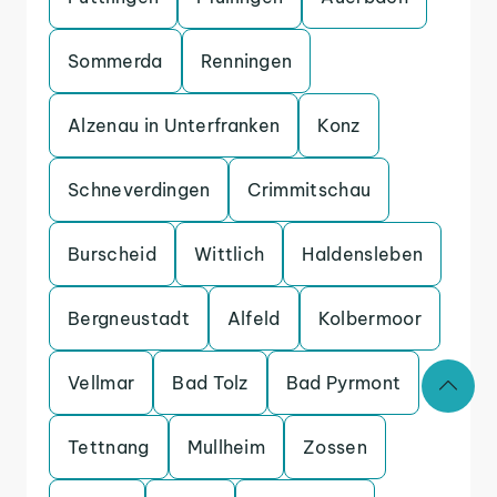
Sommerda
Renningen
Alzenau in Unterfranken
Konz
Schneverdingen
Crimmitschau
Burscheid
Wittlich
Haldensleben
Bergneustadt
Alfeld
Kolbermoor
Vellmar
Bad Tolz
Bad Pyrmont
Tettnang
Mullheim
Zossen