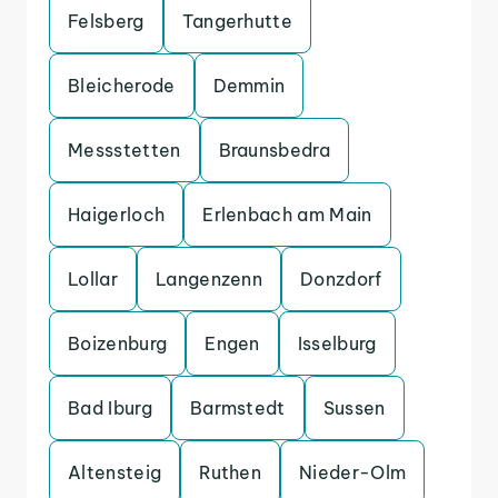
Felsberg
Tangerhutte
Bleicherode
Demmin
Messstetten
Braunsbedra
Haigerloch
Erlenbach am Main
Lollar
Langenzenn
Donzdorf
Boizenburg
Engen
Isselburg
Bad Iburg
Barmstedt
Sussen
Altensteig
Ruthen
Nieder-Olm