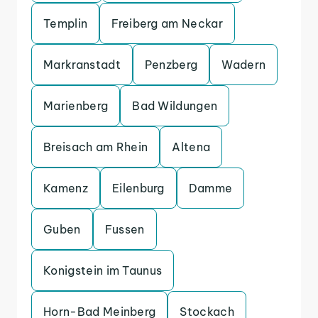
Templin
Freiberg am Neckar
Markranstadt
Penzberg
Wadern
Marienberg
Bad Wildungen
Breisach am Rhein
Altena
Kamenz
Eilenburg
Damme
Guben
Fussen
Konigstein im Taunus
Horn-Bad Meinberg
Stockach