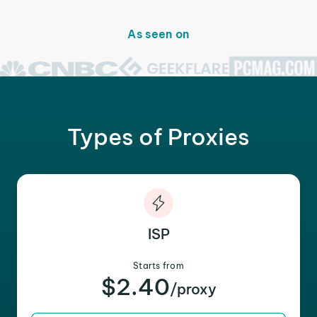
As seen on
Types of Proxies
ISP
Starts from
$2.40
/proxy