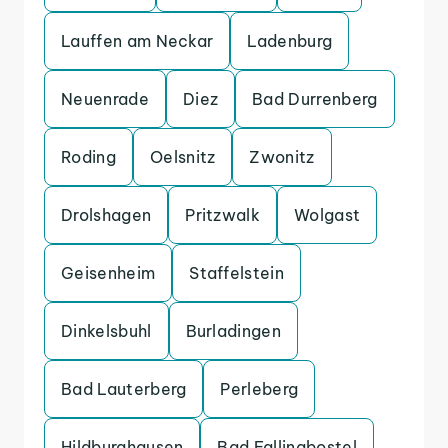
Lauffen am Neckar
Ladenburg
Neuenrade
Diez
Bad Durrenberg
Roding
Oelsnitz
Zwonitz
Drolshagen
Pritzwalk
Wolgast
Geisenheim
Staffelstein
Dinkelsbuhl
Burladingen
Bad Lauterberg
Perleberg
Hildburghausen
Bad Fallingbostel