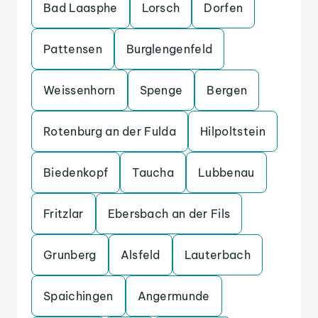
Bad Laasphe
Lorsch
Dorfen
Pattensen
Burglengenfeld
Weissenhorn
Spenge
Bergen
Rotenburg an der Fulda
Hilpoltstein
Biedenkopf
Taucha
Lubbenau
Fritzlar
Ebersbach an der Fils
Grunberg
Alsfeld
Lauterbach
Spaichingen
Angermunde