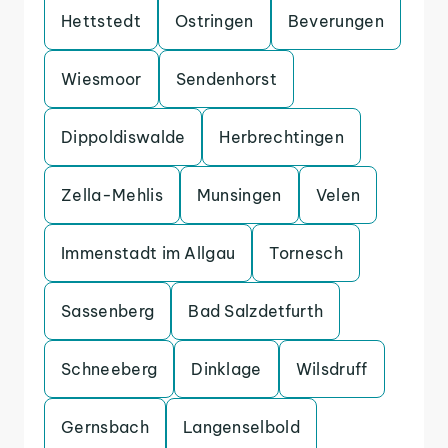
Hettstedt
Ostringen
Beverungen
Wiesmoor
Sendenhorst
Dippoldiswalde
Herbrechtingen
Zella-Mehlis
Munsingen
Velen
Immenstadt im Allgau
Tornesch
Sassenberg
Bad Salzdetfurth
Schneeberg
Dinklage
Wilsdruff
Gernsbach
Langenselbold