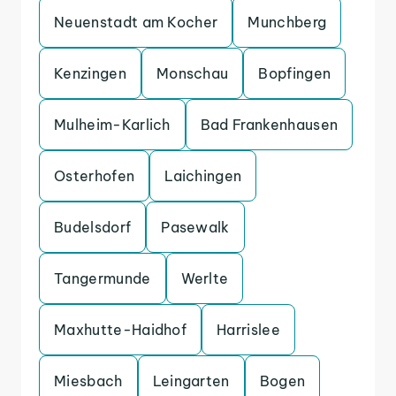
Neuenstadt am Kocher
Munchberg
Kenzingen
Monschau
Bopfingen
Mulheim-Karlich
Bad Frankenhausen
Osterhofen
Laichingen
Budelsdorf
Pasewalk
Tangermunde
Werlte
Maxhutte-Haidhof
Harrislee
Miesbach
Leingarten
Bogen