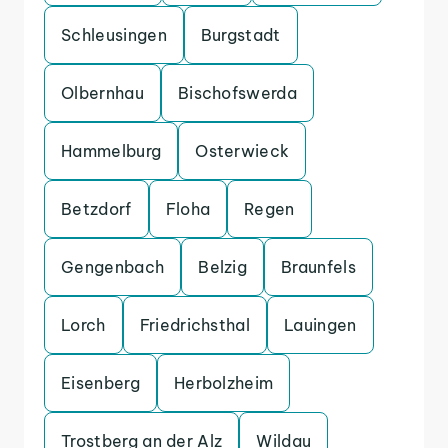
Schleusingen
Burgstadt
Olbernhau
Bischofswerda
Hammelburg
Osterwieck
Betzdorf
Floha
Regen
Gengenbach
Belzig
Braunfels
Lorch
Friedrichsthal
Lauingen
Eisenberg
Herbolzheim
Trostberg an der Alz
Wildau