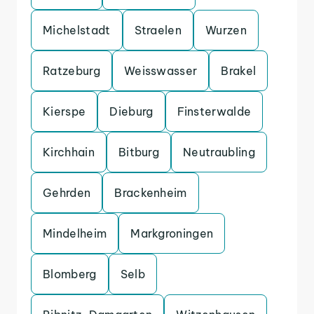
Michelstadt
Straelen
Wurzen
Ratzeburg
Weisswasser
Brakel
Kierspe
Dieburg
Finsterwalde
Kirchhain
Bitburg
Neutraubling
Gehrden
Brackenheim
Mindelheim
Markgroningen
Blomberg
Selb