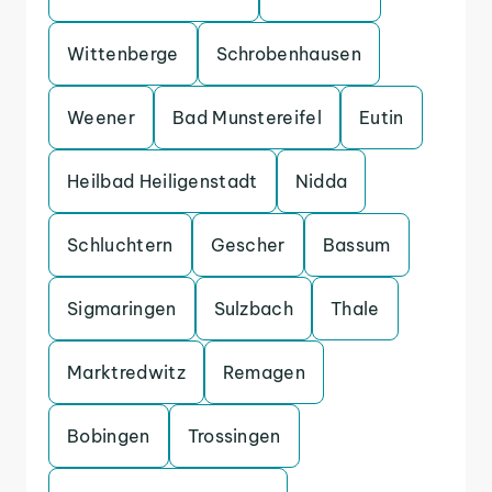
Wittenberge
Schrobenhausen
Weener
Bad Munstereifel
Eutin
Heilbad Heiligenstadt
Nidda
Schluchtern
Gescher
Bassum
Sigmaringen
Sulzbach
Thale
Marktredwitz
Remagen
Bobingen
Trossingen