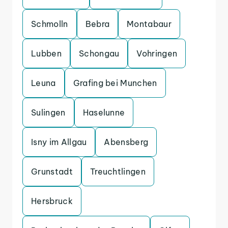
Schmolln
Bebra
Montabaur
Lubben
Schongau
Vohringen
Leuna
Grafing bei Munchen
Sulingen
Haselunne
Isny im Allgau
Abensberg
Grunstadt
Treuchtlingen
Hersbruck