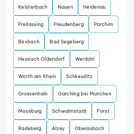
Kelsterbach
Nauen
Heidenau
Freilassing
Freudenberg
Parchim
Bexbach
Bad Segeberg
Hessisch Oldendorf
Werdohl
Worth am Rhein
Schkeuditz
Grossenhain
Garching bei Munchen
Moosburg
Schwalmstadt
Forst
Radeberg
Alzey
Oberasbach