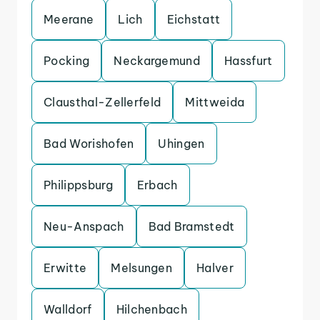
Meerane
Lich
Eichstatt
Pocking
Neckargemund
Hassfurt
Clausthal-Zellerfeld
Mittweida
Bad Worishofen
Uhingen
Philippsburg
Erbach
Neu-Anspach
Bad Bramstedt
Erwitte
Melsungen
Halver
Walldorf
Hilchenbach