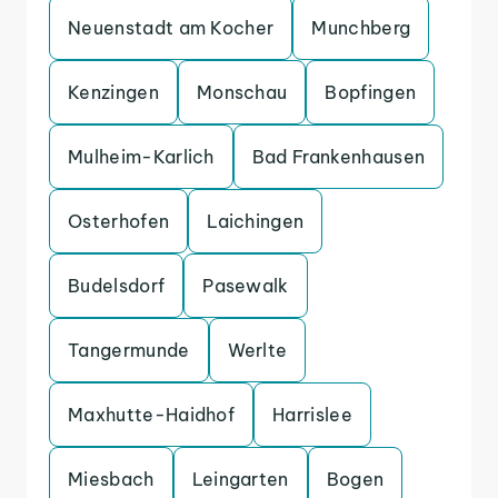
Neuenstadt am Kocher
Munchberg
Kenzingen
Monschau
Bopfingen
Mulheim-Karlich
Bad Frankenhausen
Osterhofen
Laichingen
Budelsdorf
Pasewalk
Tangermunde
Werlte
Maxhutte-Haidhof
Harrislee
Miesbach
Leingarten
Bogen