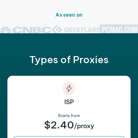
As seen on
Types of Proxies
ISP
Starts from
$2.40
/proxy