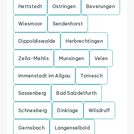
Hettstedt
Ostringen
Beverungen
Wiesmoor
Sendenhorst
Dippoldiswalde
Herbrechtingen
Zella-Mehlis
Munsingen
Velen
Immenstadt im Allgau
Tornesch
Sassenberg
Bad Salzdetfurth
Schneeberg
Dinklage
Wilsdruff
Gernsbach
Langenselbold