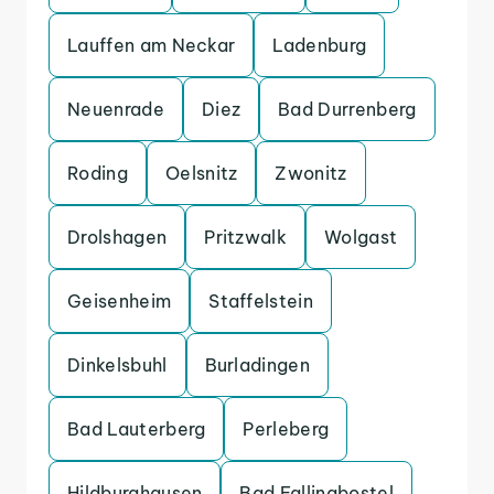
Lauffen am Neckar
Ladenburg
Neuenrade
Diez
Bad Durrenberg
Roding
Oelsnitz
Zwonitz
Drolshagen
Pritzwalk
Wolgast
Geisenheim
Staffelstein
Dinkelsbuhl
Burladingen
Bad Lauterberg
Perleberg
Hildburghausen
Bad Fallingbostel