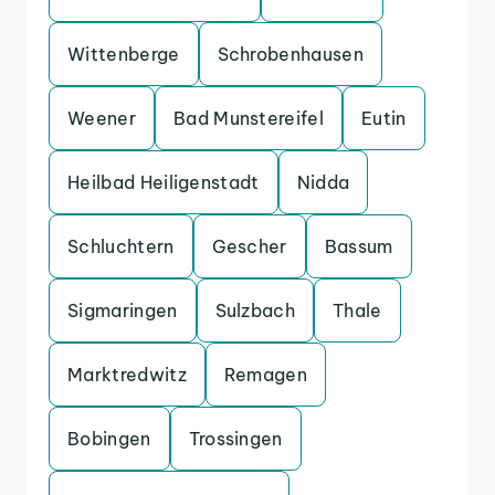
Wittenberge
Schrobenhausen
Weener
Bad Munstereifel
Eutin
Heilbad Heiligenstadt
Nidda
Schluchtern
Gescher
Bassum
Sigmaringen
Sulzbach
Thale
Marktredwitz
Remagen
Bobingen
Trossingen