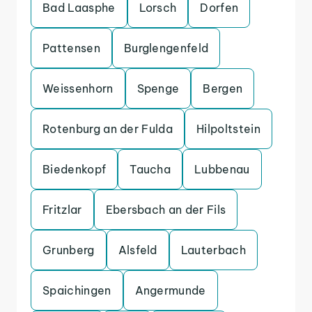
Bad Laasphe
Lorsch
Dorfen
Pattensen
Burglengenfeld
Weissenhorn
Spenge
Bergen
Rotenburg an der Fulda
Hilpoltstein
Biedenkopf
Taucha
Lubbenau
Fritzlar
Ebersbach an der Fils
Grunberg
Alsfeld
Lauterbach
Spaichingen
Angermunde