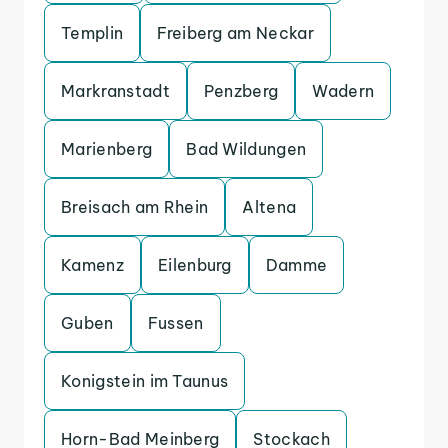
Templin
Freiberg am Neckar
Markranstadt
Penzberg
Wadern
Marienberg
Bad Wildungen
Breisach am Rhein
Altena
Kamenz
Eilenburg
Damme
Guben
Fussen
Konigstein im Taunus
Horn-Bad Meinberg
Stockach