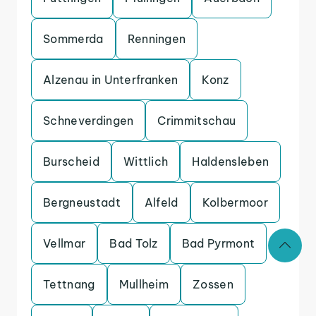
Sommerda
Renningen
Alzenau in Unterfranken
Konz
Schneverdingen
Crimmitschau
Burscheid
Wittlich
Haldensleben
Bergneustadt
Alfeld
Kolbermoor
Vellmar
Bad Tolz
Bad Pyrmont
Tettnang
Mullheim
Zossen