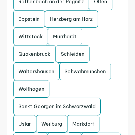
Rothenbach an der Pegnitz
Olfen
Eppstein
Herzberg am Harz
Wittstock
Murrhardt
Quakenbruck
Schleiden
Waltershausen
Schwabmunchen
Wolfhagen
Sankt Georgen im Schwarzwald
Uslar
Weilburg
Markdorf