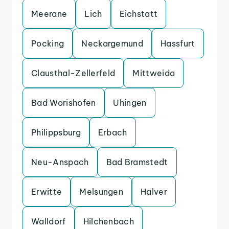
Meerane
Lich
Eichstatt
Pocking
Neckargemund
Hassfurt
Clausthal-Zellerfeld
Mittweida
Bad Worishofen
Uhingen
Philippsburg
Erbach
Neu-Anspach
Bad Bramstedt
Erwitte
Melsungen
Halver
Walldorf
Hilchenbach