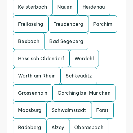
Kelsterbach
Nauen
Heidenau
Freilassing
Freudenberg
Parchim
Bexbach
Bad Segeberg
Hessisch Oldendorf
Werdohl
Worth am Rhein
Schkeuditz
Grossenhain
Garching bei Munchen
Moosburg
Schwalmstadt
Forst
Radeberg
Alzey
Oberasbach