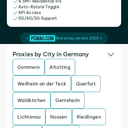
4.5M+ Residential IPs
Auto-Rotate Toggle
API Access
5G/4G/3G Support
Best proxy servers 2025
Proxies by City in Germany
Gommern
Altotting
Weilheim an der Teck
Querfurt
Waldkirchen
Gernsheim
Lichtenau
Nossen
Riedlingen