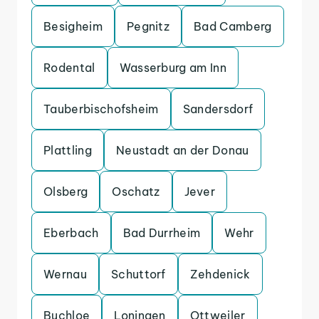
Besigheim
Pegnitz
Bad Camberg
Rodental
Wasserburg am Inn
Tauberbischofsheim
Sandersdorf
Plattling
Neustadt an der Donau
Olsberg
Oschatz
Jever
Eberbach
Bad Durrheim
Wehr
Wernau
Schuttorf
Zehdenick
Buchloe
Loningen
Ottweiler