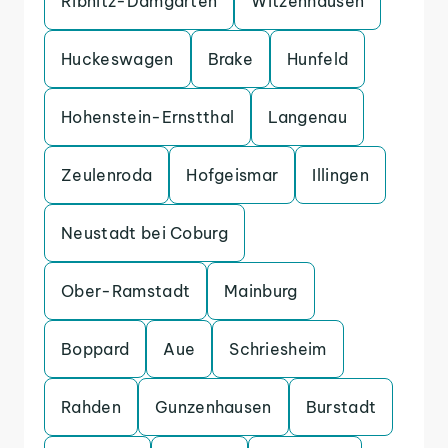
Ribnitz-Damgarten
Witzenhausen
Huckeswagen
Brake
Hunfeld
Hohenstein-Ernstthal
Langenau
Zeulenroda
Hofgeismar
Illingen
Neustadt bei Coburg
Ober-Ramstadt
Mainburg
Boppard
Aue
Schriesheim
Rahden
Gunzenhausen
Burstadt