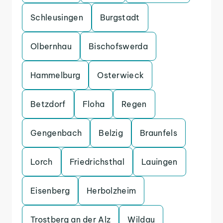
Schleusingen
Burgstadt
Olbernhau
Bischofswerda
Hammelburg
Osterwieck
Betzdorf
Floha
Regen
Gengenbach
Belzig
Braunfels
Lorch
Friedrichsthal
Lauingen
Eisenberg
Herbolzheim
Trostberg an der Alz
Wildau