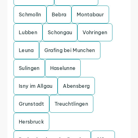
Schmolln
Bebra
Montabaur
Lubben
Schongau
Vohringen
Leuna
Grafing bei Munchen
Sulingen
Haselunne
Isny im Allgau
Abensberg
Grunstadt
Treuchtlingen
Hersbruck