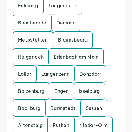
Felsberg
Tangerhutte
Bleicherode
Demmin
Messstetten
Braunsbedra
Haigerloch
Erlenbach am Main
Lollar
Langenzenn
Donzdorf
Boizenburg
Engen
Isselburg
Bad Iburg
Barmstedt
Sussen
Altensteig
Ruthen
Nieder-Olm