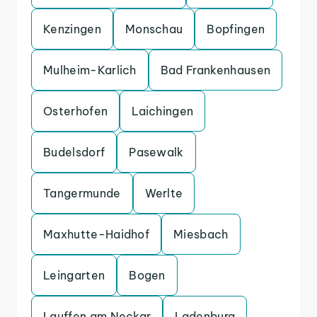
Kenzingen
Monschau
Bopfingen
Mulheim-Karlich
Bad Frankenhausen
Osterhofen
Laichingen
Budelsdorf
Pasewalk
Tangermunde
Werlte
Maxhutte-Haidhof
Miesbach
Leingarten
Bogen
Lauffen am Neckar
Ladenburg