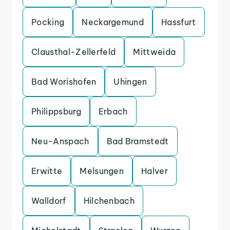
Pocking
Neckargemund
Hassfurt
Clausthal-Zellerfeld
Mittweida
Bad Worishofen
Uhingen
Philippsburg
Erbach
Neu-Anspach
Bad Bramstedt
Erwitte
Melsungen
Halver
Walldorf
Hilchenbach