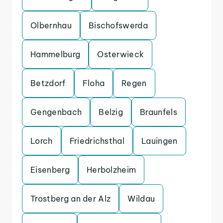
Olbernhau
Bischofswerda
Hammelburg
Osterwieck
Betzdorf
Floha
Regen
Gengenbach
Belzig
Braunfels
Lorch
Friedrichsthal
Lauingen
Eisenberg
Herbolzheim
Trostberg an der Alz
Wildau