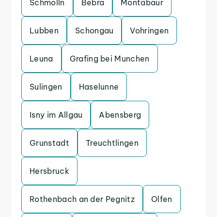
Schmolln
Bebra
Montabaur
Lubben
Schongau
Vohringen
Leuna
Grafing bei Munchen
Sulingen
Haselunne
Isny im Allgau
Abensberg
Grunstadt
Treuchtlingen
Hersbruck
Rothenbach an der Pegnitz
Olfen