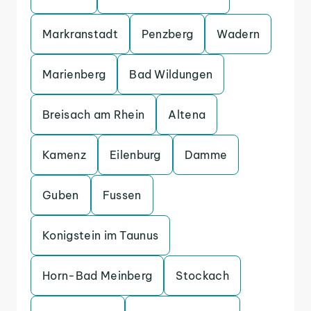
Markranstadt
Penzberg
Wadern
Marienberg
Bad Wildungen
Breisach am Rhein
Altena
Kamenz
Eilenburg
Damme
Guben
Fussen
Konigstein im Taunus
Horn-Bad Meinberg
Stockach