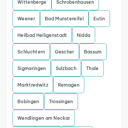
Wittenberge
Schrobenhausen
Weener
Bad Munstereifel
Eutin
Heilbad Heiligenstadt
Nidda
Schluchtern
Gescher
Bassum
Sigmaringen
Sulzbach
Thale
Marktredwitz
Remagen
Bobingen
Trossingen
Wendlingen am Neckar