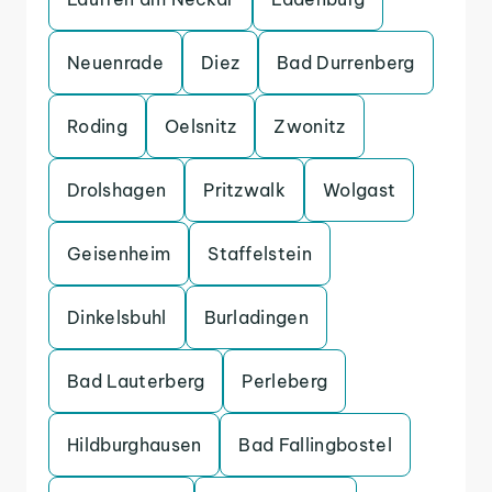
Neuenrade
Diez
Bad Durrenberg
Roding
Oelsnitz
Zwonitz
Drolshagen
Pritzwalk
Wolgast
Geisenheim
Staffelstein
Dinkelsbuhl
Burladingen
Bad Lauterberg
Perleberg
Hildburghausen
Bad Fallingbostel