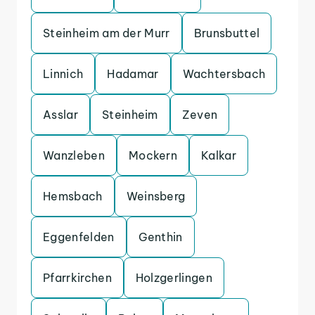
Steinheim am der Murr
Brunsbuttel
Linnich
Hadamar
Wachtersbach
Asslar
Steinheim
Zeven
Wanzleben
Mockern
Kalkar
Hemsbach
Weinsberg
Eggenfelden
Genthin
Pfarrkirchen
Holzgerlingen