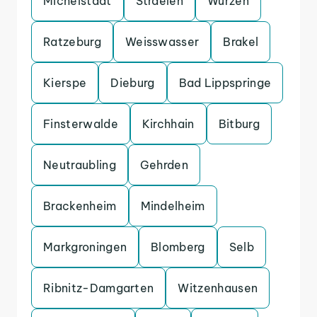
Michelstadt
Straelen
Wurzen
Ratzeburg
Weisswasser
Brakel
Kierspe
Dieburg
Bad Lippspringe
Finsterwalde
Kirchhain
Bitburg
Neutraubling
Gehrden
Brackenheim
Mindelheim
Markgroningen
Blomberg
Selb
Ribnitz-Damgarten
Witzenhausen