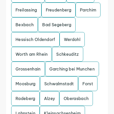
Freilassing
Freudenberg
Parchim
Bexbach
Bad Segeberg
Hessisch Oldendorf
Werdohl
Worth am Rhein
Schkeuditz
Grossenhain
Garching bei Munchen
Moosburg
Schwalmstadt
Forst
Radeberg
Alzey
Oberasbach
Lahnstein
Kleinsachsenheim