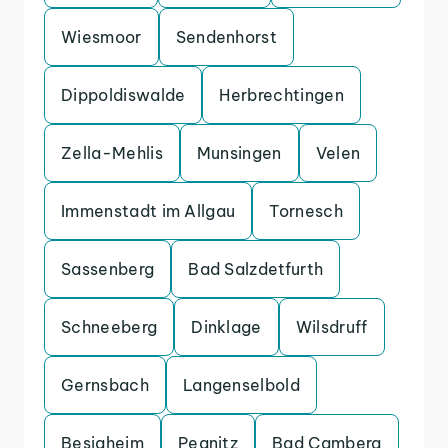
Wiesmoor
Sendenhorst
Dippoldiswalde
Herbrechtingen
Zella-Mehlis
Munsingen
Velen
Immenstadt im Allgau
Tornesch
Sassenberg
Bad Salzdetfurth
Schneeberg
Dinklage
Wilsdruff
Gernsbach
Langenselbold
Besigheim
Pegnitz
Bad Camberg