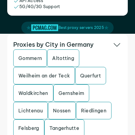
API Access
5G/4G/3G Support
Best proxy servers 2025
Proxies by City in Germany
Gommern
Altotting
Weilheim an der Teck
Querfurt
Waldkirchen
Gernsheim
Lichtenau
Nossen
Riedlingen
Felsberg
Tangerhutte