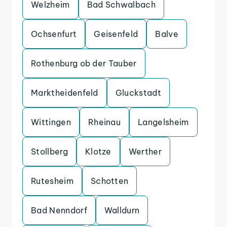
Welzheim
Bad Schwalbach
Ochsenfurt
Geisenfeld
Balve
Rothenburg ob der Tauber
Marktheidenfeld
Gluckstadt
Wittingen
Rheinau
Langelsheim
Stollberg
Klotze
Werther
Rutesheim
Schotten
Bad Nenndorf
Walldurn