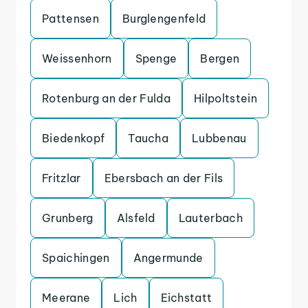
Pattensen
Burglengenfeld
Weissenhorn
Spenge
Bergen
Rotenburg an der Fulda
Hilpoltstein
Biedenkopf
Taucha
Lubbenau
Fritzlar
Ebersbach an der Fils
Grunberg
Alsfeld
Lauterbach
Spaichingen
Angermunde
Meerane
Lich
Eichstatt