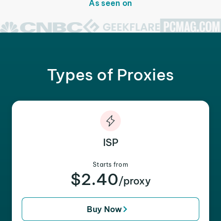
As seen on
Types of Proxies
ISP
Starts from
$2.40
/proxy
Buy Now