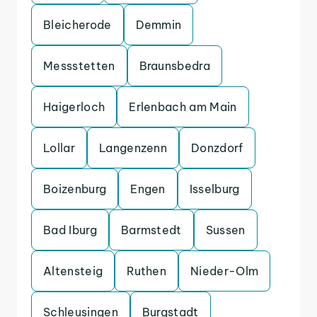
Bleicherode
Demmin
Messstetten
Braunsbedra
Haigerloch
Erlenbach am Main
Lollar
Langenzenn
Donzdorf
Boizenburg
Engen
Isselburg
Bad Iburg
Barmstedt
Sussen
Altensteig
Ruthen
Nieder-Olm
Schleusingen
Burgstadt