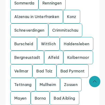
Sommerda
Renningen
Alzenau in Unterfranken
Konz
Schneverdingen
Crimmitschau
Burscheid
Wittlich
Haldensleben
Bergneustadt
Alfeld
Kolbermoor
Vellmar
Bad Tolz
Bad Pyrmont
Tettnang
Mullheim
Zossen
Mayen
Borna
Bad Aibling