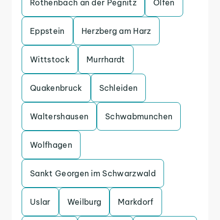
Rothenbach an der Pegnitz
Olfen
Eppstein
Herzberg am Harz
Wittstock
Murrhardt
Quakenbruck
Schleiden
Waltershausen
Schwabmunchen
Wolfhagen
Sankt Georgen im Schwarzwald
Uslar
Weilburg
Markdorf