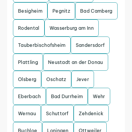
Besigheim
Pegnitz
Bad Camberg
Rodental
Wasserburg am Inn
Tauberbischofsheim
Sandersdorf
Plattling
Neustadt an der Donau
Olsberg
Oschatz
Jever
Eberbach
Bad Durrheim
Wehr
Wernau
Schuttorf
Zehdenick
Buchloe
Loningen
Ottweiler