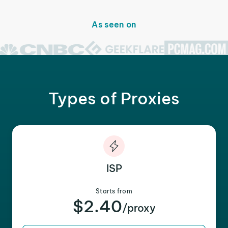
As seen on
Types of Proxies
ISP
Starts from
$2.40
/proxy