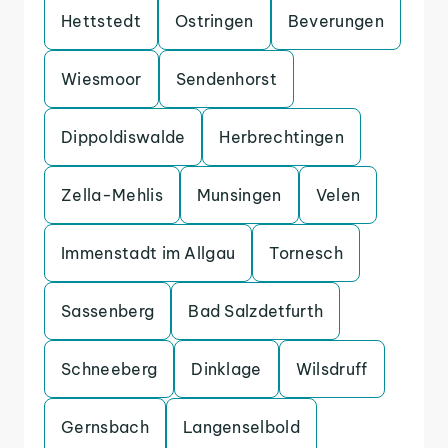
Hettstedt
Ostringen
Beverungen
Wiesmoor
Sendenhorst
Dippoldiswalde
Herbrechtingen
Zella-Mehlis
Munsingen
Velen
Immenstadt im Allgau
Tornesch
Sassenberg
Bad Salzdetfurth
Schneeberg
Dinklage
Wilsdruff
Gernsbach
Langenselbold