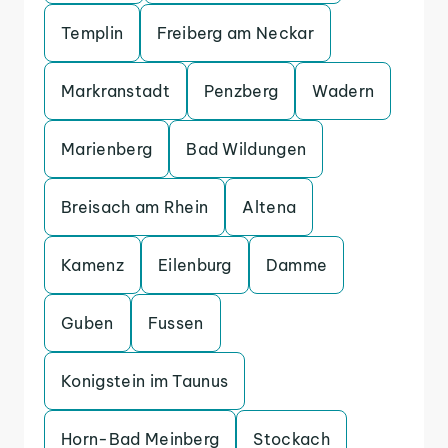
Templin
Freiberg am Neckar
Markranstadt
Penzberg
Wadern
Marienberg
Bad Wildungen
Breisach am Rhein
Altena
Kamenz
Eilenburg
Damme
Guben
Fussen
Konigstein im Taunus
Horn-Bad Meinberg
Stockach