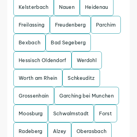
Kelsterbach
Nauen
Heidenau
Freilassing
Freudenberg
Parchim
Bexbach
Bad Segeberg
Hessisch Oldendorf
Werdohl
Worth am Rhein
Schkeuditz
Grossenhain
Garching bei Munchen
Moosburg
Schwalmstadt
Forst
Radeberg
Alzey
Oberasbach