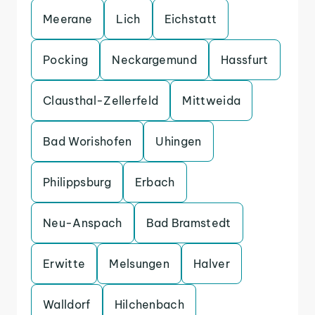
Meerane
Lich
Eichstatt
Pocking
Neckargemund
Hassfurt
Clausthal-Zellerfeld
Mittweida
Bad Worishofen
Uhingen
Philippsburg
Erbach
Neu-Anspach
Bad Bramstedt
Erwitte
Melsungen
Halver
Walldorf
Hilchenbach