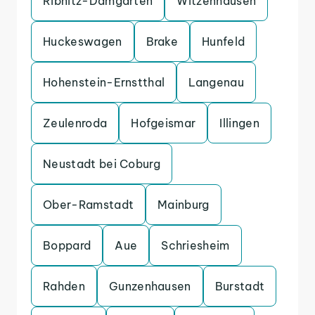
Ribnitz-Damgarten
Witzenhausen
Huckeswagen
Brake
Hunfeld
Hohenstein-Ernstthal
Langenau
Zeulenroda
Hofgeismar
Illingen
Neustadt bei Coburg
Ober-Ramstadt
Mainburg
Boppard
Aue
Schriesheim
Rahden
Gunzenhausen
Burstadt