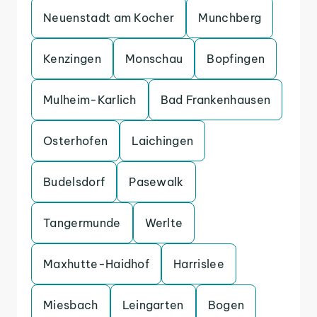
Neuenstadt am Kocher
Munchberg
Kenzingen
Monschau
Bopfingen
Mulheim-Karlich
Bad Frankenhausen
Osterhofen
Laichingen
Budelsdorf
Pasewalk
Tangermunde
Werlte
Maxhutte-Haidhof
Harrislee
Miesbach
Leingarten
Bogen