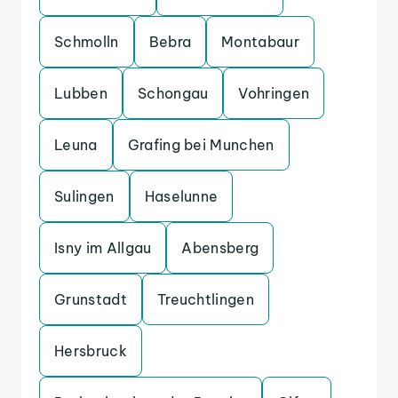
Schmolln
Bebra
Montabaur
Lubben
Schongau
Vohringen
Leuna
Grafing bei Munchen
Sulingen
Haselunne
Isny im Allgau
Abensberg
Grunstadt
Treuchtlingen
Hersbruck