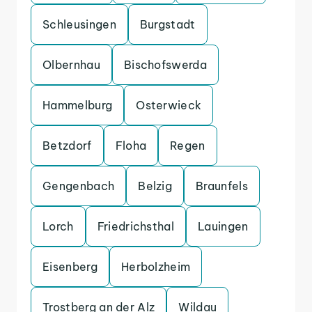
Schleusingen
Burgstadt
Olbernhau
Bischofswerda
Hammelburg
Osterwieck
Betzdorf
Floha
Regen
Gengenbach
Belzig
Braunfels
Lorch
Friedrichsthal
Lauingen
Eisenberg
Herbolzheim
Trostberg an der Alz
Wildau