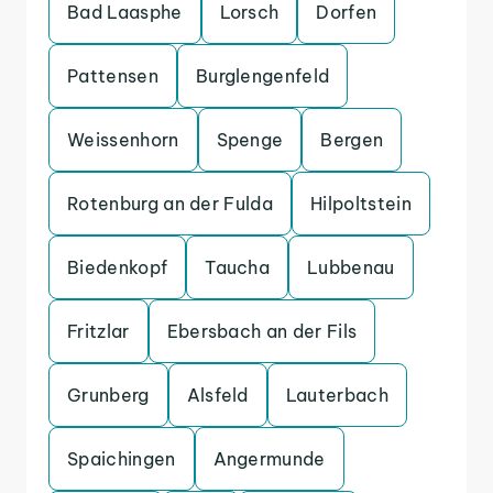
Bad Laasphe
Lorsch
Dorfen
Pattensen
Burglengenfeld
Weissenhorn
Spenge
Bergen
Rotenburg an der Fulda
Hilpoltstein
Biedenkopf
Taucha
Lubbenau
Fritzlar
Ebersbach an der Fils
Grunberg
Alsfeld
Lauterbach
Spaichingen
Angermunde