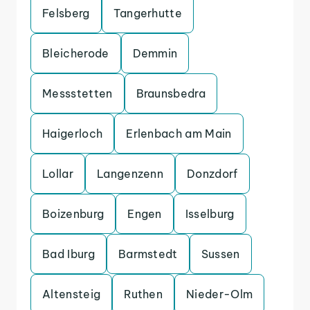
Felsberg
Tangerhutte
Bleicherode
Demmin
Messstetten
Braunsbedra
Haigerloch
Erlenbach am Main
Lollar
Langenzenn
Donzdorf
Boizenburg
Engen
Isselburg
Bad Iburg
Barmstedt
Sussen
Altensteig
Ruthen
Nieder-Olm