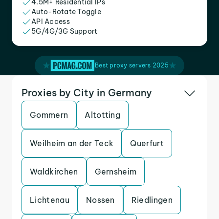
4.5M+ Residential IPs
Auto-Rotate Toggle
API Access
5G/4G/3G Support
Best proxy servers 2025
Proxies by City in Germany
Gommern
Altotting
Weilheim an der Teck
Querfurt
Waldkirchen
Gernsheim
Lichtenau
Nossen
Riedlingen