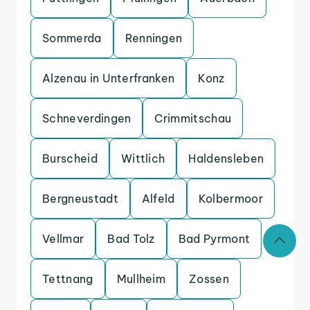
Sommerda
Renningen
Alzenau in Unterfranken
Konz
Schneverdingen
Crimmitschau
Burscheid
Wittlich
Haldensleben
Bergneustadt
Alfeld
Kolbermoor
Vellmar
Bad Tolz
Bad Pyrmont
Tettnang
Mullheim
Zossen