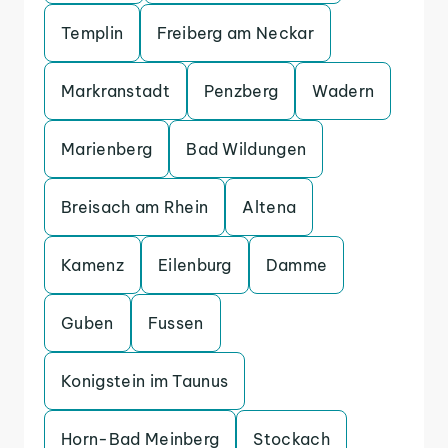
Templin
Freiberg am Neckar
Markranstadt
Penzberg
Wadern
Marienberg
Bad Wildungen
Breisach am Rhein
Altena
Kamenz
Eilenburg
Damme
Guben
Fussen
Konigstein im Taunus
Horn-Bad Meinberg
Stockach