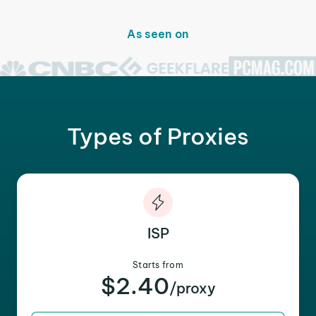
As seen on
Types of Proxies
ISP
Starts from
$2.40
/proxy