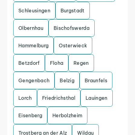
Schleusingen
Burgstadt
Olbernhau
Bischofswerda
Hammelburg
Osterwieck
Betzdorf
Floha
Regen
Gengenbach
Belzig
Braunfels
Lorch
Friedrichsthal
Lauingen
Eisenberg
Herbolzheim
Trostberg an der Alz
Wildau