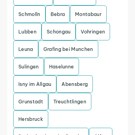
Schmolln
Bebra
Montabaur
Lubben
Schongau
Vohringen
Leuna
Grafing bei Munchen
Sulingen
Haselunne
Isny im Allgau
Abensberg
Grunstadt
Treuchtlingen
Hersbruck