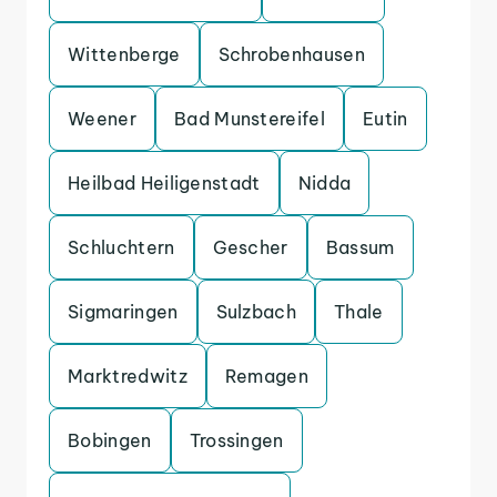
Wittenberge
Schrobenhausen
Weener
Bad Munstereifel
Eutin
Heilbad Heiligenstadt
Nidda
Schluchtern
Gescher
Bassum
Sigmaringen
Sulzbach
Thale
Marktredwitz
Remagen
Bobingen
Trossingen