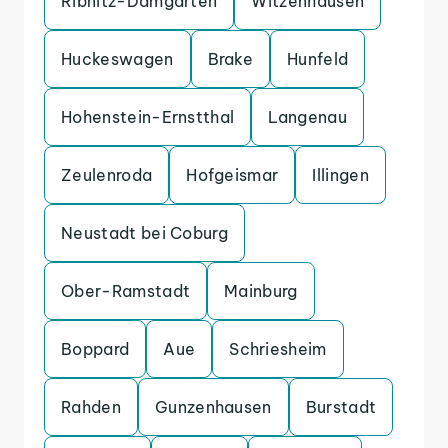
Ribnitz-Damgarten
Witzenhausen
Huckeswagen
Brake
Hunfeld
Hohenstein-Ernstthal
Langenau
Zeulenroda
Hofgeismar
Illingen
Neustadt bei Coburg
Ober-Ramstadt
Mainburg
Boppard
Aue
Schriesheim
Rahden
Gunzenhausen
Burstadt