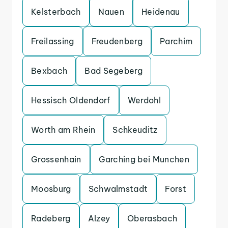
Kelsterbach
Nauen
Heidenau
Freilassing
Freudenberg
Parchim
Bexbach
Bad Segeberg
Hessisch Oldendorf
Werdohl
Worth am Rhein
Schkeuditz
Grossenhain
Garching bei Munchen
Moosburg
Schwalmstadt
Forst
Radeberg
Alzey
Oberasbach