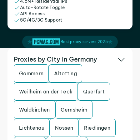
4.5M+ Residential IPs
Auto-Rotate Toggle
API Access
5G/4G/3G Support
Best proxy servers 2025
Proxies by City in Germany
Gommern
Altotting
Weilheim an der Teck
Querfurt
Waldkirchen
Gernsheim
Lichtenau
Nossen
Riedlingen