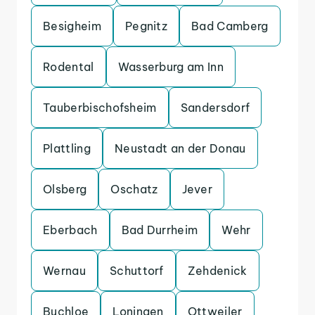
Besigheim
Pegnitz
Bad Camberg
Rodental
Wasserburg am Inn
Tauberbischofsheim
Sandersdorf
Plattling
Neustadt an der Donau
Olsberg
Oschatz
Jever
Eberbach
Bad Durrheim
Wehr
Wernau
Schuttorf
Zehdenick
Buchloe
Loningen
Ottweiler