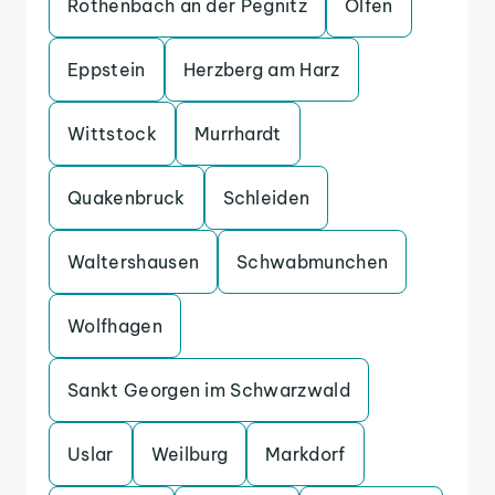
Rothenbach an der Pegnitz
Olfen
Eppstein
Herzberg am Harz
Wittstock
Murrhardt
Quakenbruck
Schleiden
Waltershausen
Schwabmunchen
Wolfhagen
Sankt Georgen im Schwarzwald
Uslar
Weilburg
Markdorf