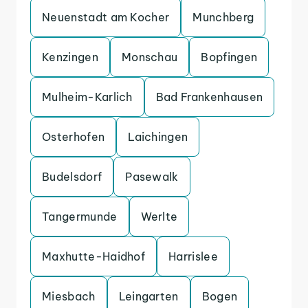
Neuenstadt am Kocher
Munchberg
Kenzingen
Monschau
Bopfingen
Mulheim-Karlich
Bad Frankenhausen
Osterhofen
Laichingen
Budelsdorf
Pasewalk
Tangermunde
Werlte
Maxhutte-Haidhof
Harrislee
Miesbach
Leingarten
Bogen