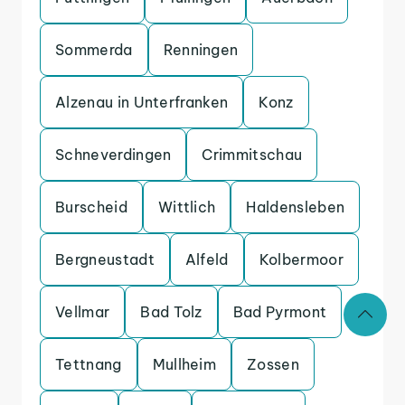
Sommerda
Renningen
Alzenau in Unterfranken
Konz
Schneverdingen
Crimmitschau
Burscheid
Wittlich
Haldensleben
Bergneustadt
Alfeld
Kolbermoor
Vellmar
Bad Tolz
Bad Pyrmont
Tettnang
Mullheim
Zossen