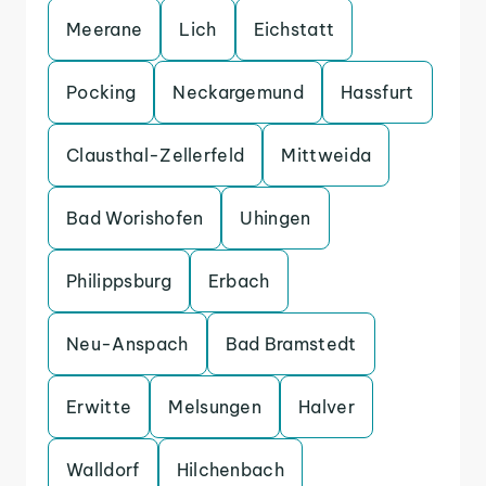
Meerane
Lich
Eichstatt
Pocking
Neckargemund
Hassfurt
Clausthal-Zellerfeld
Mittweida
Bad Worishofen
Uhingen
Philippsburg
Erbach
Neu-Anspach
Bad Bramstedt
Erwitte
Melsungen
Halver
Walldorf
Hilchenbach