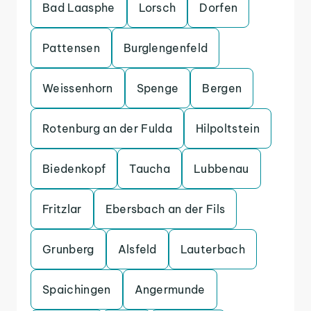
Bad Laasphe
Lorsch
Dorfen
Pattensen
Burglengenfeld
Weissenhorn
Spenge
Bergen
Rotenburg an der Fulda
Hilpoltstein
Biedenkopf
Taucha
Lubbenau
Fritzlar
Ebersbach an der Fils
Grunberg
Alsfeld
Lauterbach
Spaichingen
Angermunde