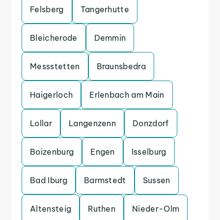
Felsberg
Tangerhutte
Bleicherode
Demmin
Messstetten
Braunsbedra
Haigerloch
Erlenbach am Main
Lollar
Langenzenn
Donzdorf
Boizenburg
Engen
Isselburg
Bad Iburg
Barmstedt
Sussen
Altensteig
Ruthen
Nieder-Olm