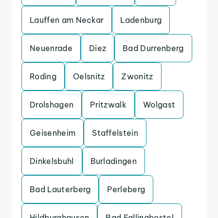
Lauffen am Neckar
Ladenburg
Neuenrade
Diez
Bad Durrenberg
Roding
Oelsnitz
Zwonitz
Drolshagen
Pritzwalk
Wolgast
Geisenheim
Staffelstein
Dinkelsbuhl
Burladingen
Bad Lauterberg
Perleberg
Hildburghausen
Bad Fallingbostel