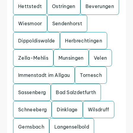
Hettstedt
Ostringen
Beverungen
Wiesmoor
Sendenhorst
Dippoldiswalde
Herbrechtingen
Zella-Mehlis
Munsingen
Velen
Immenstadt im Allgau
Tornesch
Sassenberg
Bad Salzdetfurth
Schneeberg
Dinklage
Wilsdruff
Gernsbach
Langenselbold