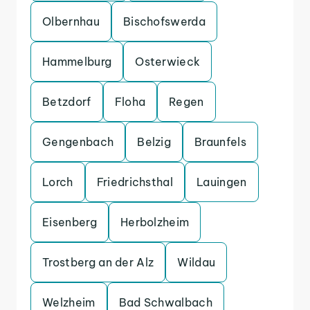
Olbernhau
Bischofswerda
Hammelburg
Osterwieck
Betzdorf
Floha
Regen
Gengenbach
Belzig
Braunfels
Lorch
Friedrichsthal
Lauingen
Eisenberg
Herbolzheim
Trostberg an der Alz
Wildau
Welzheim
Bad Schwalbach