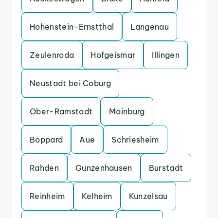
Hohenstein-Ernstthal
Langenau
Zeulenroda
Hofgeismar
Illingen
Neustadt bei Coburg
Ober-Ramstadt
Mainburg
Boppard
Aue
Schriesheim
Rahden
Gunzenhausen
Burstadt
Reinheim
Kelheim
Kunzelsau