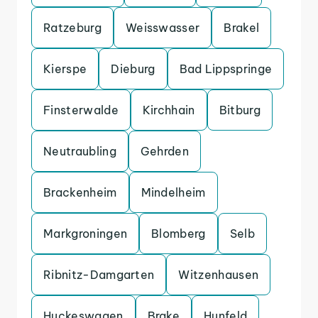
Ratzeburg
Weisswasser
Brakel
Kierspe
Dieburg
Bad Lippspringe
Finsterwalde
Kirchhain
Bitburg
Neutraubling
Gehrden
Brackenheim
Mindelheim
Markgroningen
Blomberg
Selb
Ribnitz-Damgarten
Witzenhausen
Huckeswagen
Brake
Hunfeld