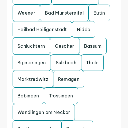
Weener
Bad Munstereifel
Eutin
Heilbad Heiligenstadt
Nidda
Schluchtern
Gescher
Bassum
Sigmaringen
Sulzbach
Thale
Marktredwitz
Remagen
Bobingen
Trossingen
Wendlingen am Neckar