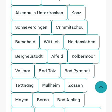
Alzenau in Unterfranken
Konz
Schneverdingen
Crimmitschau
Burscheid
Wittlich
Haldensleben
Bergneustadt
Alfeld
Kolbermoor
Vellmar
Bad Tolz
Bad Pyrmont
Tettnang
Mullheim
Zossen
Mayen
Borna
Bad Aibling