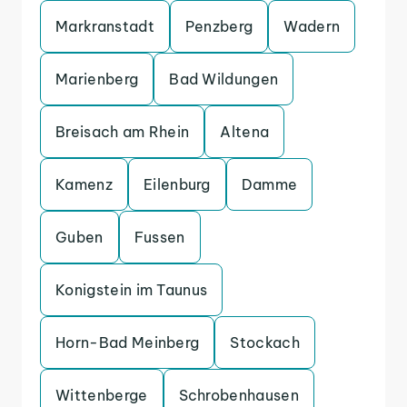
Markranstadt
Penzberg
Wadern
Marienberg
Bad Wildungen
Breisach am Rhein
Altena
Kamenz
Eilenburg
Damme
Guben
Fussen
Konigstein im Taunus
Horn-Bad Meinberg
Stockach
Wittenberge
Schrobenhausen