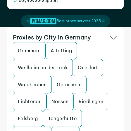
5G/4G/3G Support
Best proxy servers 2025
Proxies by City in Germany
Gommern
Altotting
Weilheim an der Teck
Querfurt
Waldkirchen
Gernsheim
Lichtenau
Nossen
Riedlingen
Felsberg
Tangerhutte