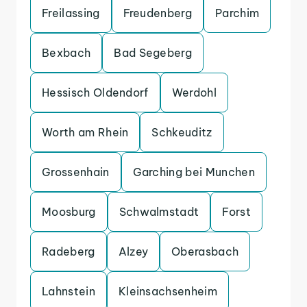
Freilassing
Freudenberg
Parchim
Bexbach
Bad Segeberg
Hessisch Oldendorf
Werdohl
Worth am Rhein
Schkeuditz
Grossenhain
Garching bei Munchen
Moosburg
Schwalmstadt
Forst
Radeberg
Alzey
Oberasbach
Lahnstein
Kleinsachsenheim