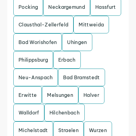
Pocking
Neckargemund
Hassfurt
Clausthal-Zellerfeld
Mittweida
Bad Worishofen
Uhingen
Philippsburg
Erbach
Neu-Anspach
Bad Bramstedt
Erwitte
Melsungen
Halver
Walldorf
Hilchenbach
Michelstadt
Straelen
Wurzen