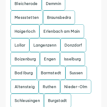
Bleicherode
Demmin
Messstetten
Braunsbedra
Haigerloch
Erlenbach am Main
Lollar
Langenzenn
Donzdorf
Boizenburg
Engen
Isselburg
Bad Iburg
Barmstedt
Sussen
Altensteig
Ruthen
Nieder-Olm
Schleusingen
Burgstadt