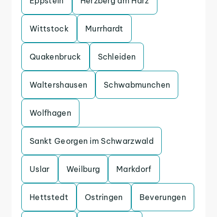
Eppstein
Herzberg am Harz
Wittstock
Murrhardt
Quakenbruck
Schleiden
Waltershausen
Schwabmunchen
Wolfhagen
Sankt Georgen im Schwarzwald
Uslar
Weilburg
Markdorf
Hettstedt
Ostringen
Beverungen