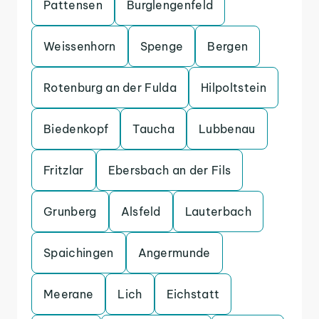
Pattensen
Burglengenfeld
Weissenhorn
Spenge
Bergen
Rotenburg an der Fulda
Hilpoltstein
Biedenkopf
Taucha
Lubbenau
Fritzlar
Ebersbach an der Fils
Grunberg
Alsfeld
Lauterbach
Spaichingen
Angermunde
Meerane
Lich
Eichstatt