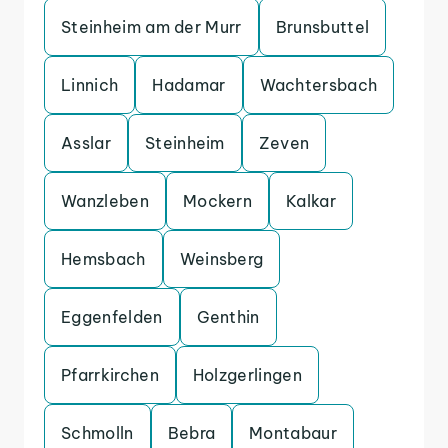
Steinheim am der Murr
Brunsbuttel
Linnich
Hadamar
Wachtersbach
Asslar
Steinheim
Zeven
Wanzleben
Mockern
Kalkar
Hemsbach
Weinsberg
Eggenfelden
Genthin
Pfarrkirchen
Holzgerlingen
Schmolln
Bebra
Montabaur