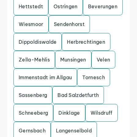
Hettstedt
Ostringen
Beverungen
Wiesmoor
Sendenhorst
Dippoldiswalde
Herbrechtingen
Zella-Mehlis
Munsingen
Velen
Immenstadt im Allgau
Tornesch
Sassenberg
Bad Salzdetfurth
Schneeberg
Dinklage
Wilsdruff
Gernsbach
Langenselbold