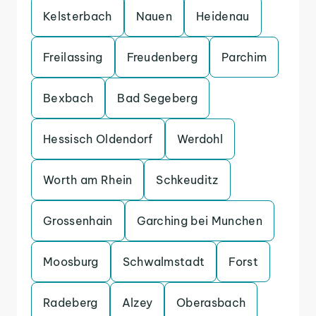
Kelsterbach
Nauen
Heidenau
Freilassing
Freudenberg
Parchim
Bexbach
Bad Segeberg
Hessisch Oldendorf
Werdohl
Worth am Rhein
Schkeuditz
Grossenhain
Garching bei Munchen
Moosburg
Schwalmstadt
Forst
Radeberg
Alzey
Oberasbach