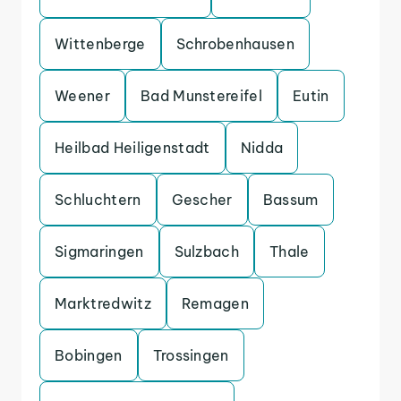
Wittenberge
Schrobenhausen
Weener
Bad Munstereifel
Eutin
Heilbad Heiligenstadt
Nidda
Schluchtern
Gescher
Bassum
Sigmaringen
Sulzbach
Thale
Marktredwitz
Remagen
Bobingen
Trossingen