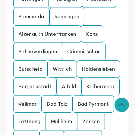
Sommerda
Renningen
Alzenau in Unterfranken
Konz
Schneverdingen
Crimmitschau
Burscheid
Wittlich
Haldensleben
Bergneustadt
Alfeld
Kolbermoor
Vellmar
Bad Tolz
Bad Pyrmont
Tettnang
Mullheim
Zossen