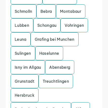
Schmolln
Bebra
Montabaur
Lubben
Schongau
Vohringen
Leuna
Grafing bei Munchen
Sulingen
Haselunne
Isny im Allgau
Abensberg
Grunstadt
Treuchtlingen
Hersbruck