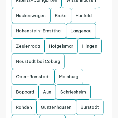
Ribnitz-Damgarten
Witzenhausen
Huckeswagen
Brake
Hunfeld
Hohenstein-Ernstthal
Langenau
Zeulenroda
Hofgeismar
Illingen
Neustadt bei Coburg
Ober-Ramstadt
Mainburg
Boppard
Aue
Schriesheim
Rahden
Gunzenhausen
Burstadt