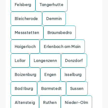
Felsberg
Tangerhutte
Bleicherode
Demmin
Messstetten
Braunsbedra
Haigerloch
Erlenbach am Main
Lollar
Langenzenn
Donzdorf
Boizenburg
Engen
Isselburg
Bad Iburg
Barmstedt
Sussen
Altensteig
Ruthen
Nieder-Olm