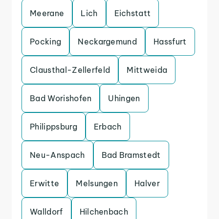
Meerane
Lich
Eichstatt
Pocking
Neckargemund
Hassfurt
Clausthal-Zellerfeld
Mittweida
Bad Worishofen
Uhingen
Philippsburg
Erbach
Neu-Anspach
Bad Bramstedt
Erwitte
Melsungen
Halver
Walldorf
Hilchenbach