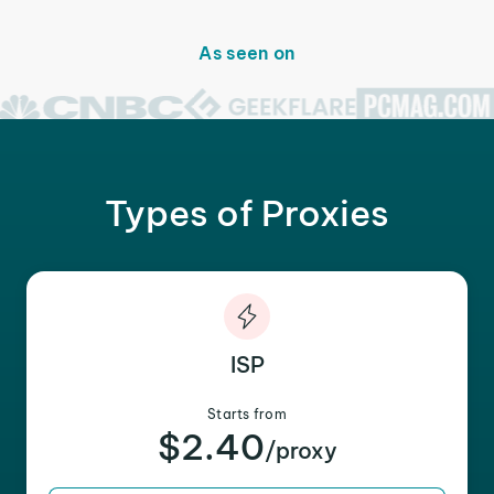
As seen on
Types of Proxies
ISP
Starts from
$2.40
/proxy