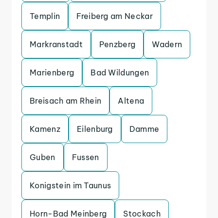
Templin
Freiberg am Neckar
Markranstadt
Penzberg
Wadern
Marienberg
Bad Wildungen
Breisach am Rhein
Altena
Kamenz
Eilenburg
Damme
Guben
Fussen
Konigstein im Taunus
Horn-Bad Meinberg
Stockach