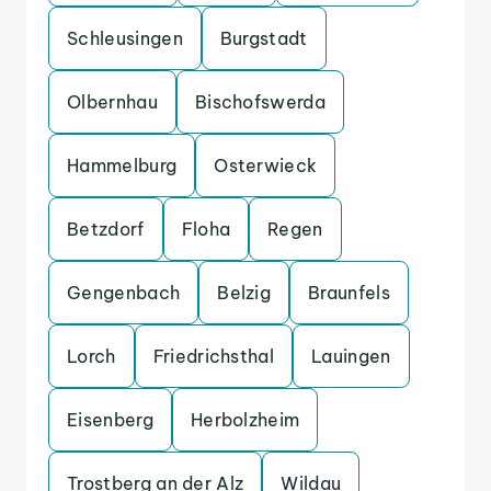
Schleusingen
Burgstadt
Olbernhau
Bischofswerda
Hammelburg
Osterwieck
Betzdorf
Floha
Regen
Gengenbach
Belzig
Braunfels
Lorch
Friedrichsthal
Lauingen
Eisenberg
Herbolzheim
Trostberg an der Alz
Wildau