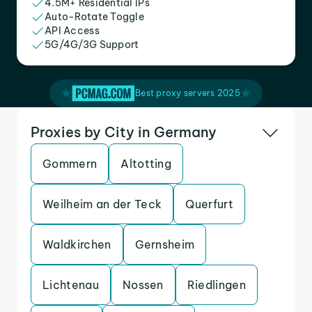
4.5M+ Residential IPs
Auto-Rotate Toggle
API Access
5G/4G/3G Support
Best proxy servers 2025
Proxies by City in Germany
Gommern
Altotting
Weilheim an der Teck
Querfurt
Waldkirchen
Gernsheim
Lichtenau
Nossen
Riedlingen