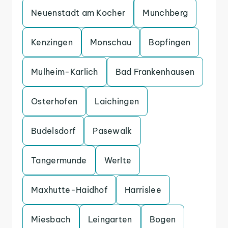
Neuenstadt am Kocher
Munchberg
Kenzingen
Monschau
Bopfingen
Mulheim-Karlich
Bad Frankenhausen
Osterhofen
Laichingen
Budelsdorf
Pasewalk
Tangermunde
Werlte
Maxhutte-Haidhof
Harrislee
Miesbach
Leingarten
Bogen