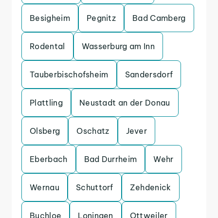
Besigheim
Pegnitz
Bad Camberg
Rodental
Wasserburg am Inn
Tauberbischofsheim
Sandersdorf
Plattling
Neustadt an der Donau
Olsberg
Oschatz
Jever
Eberbach
Bad Durrheim
Wehr
Wernau
Schuttorf
Zehdenick
Buchloe
Loningen
Ottweiler