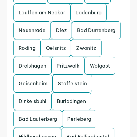
Lauffen am Neckar
Ladenburg
Neuenrade
Diez
Bad Durrenberg
Roding
Oelsnitz
Zwonitz
Drolshagen
Pritzwalk
Wolgast
Geisenheim
Staffelstein
Dinkelsbuhl
Burladingen
Bad Lauterberg
Perleberg
Hildburghausen
Bad Fallingbostel