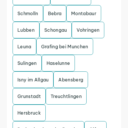
Schmolln
Bebra
Montabaur
Lubben
Schongau
Vohringen
Leuna
Grafing bei Munchen
Sulingen
Haselunne
Isny im Allgau
Abensberg
Grunstadt
Treuchtlingen
Hersbruck