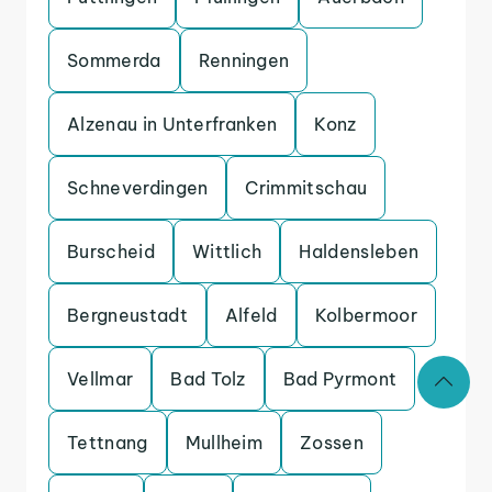
Sommerda
Renningen
Alzenau in Unterfranken
Konz
Schneverdingen
Crimmitschau
Burscheid
Wittlich
Haldensleben
Bergneustadt
Alfeld
Kolbermoor
Vellmar
Bad Tolz
Bad Pyrmont
Tettnang
Mullheim
Zossen