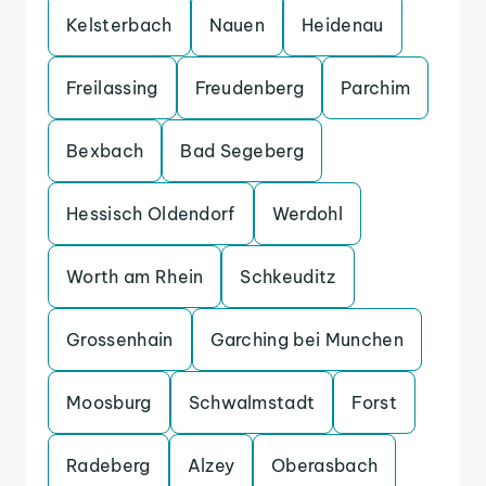
Kelsterbach
Nauen
Heidenau
Freilassing
Freudenberg
Parchim
Bexbach
Bad Segeberg
Hessisch Oldendorf
Werdohl
Worth am Rhein
Schkeuditz
Grossenhain
Garching bei Munchen
Moosburg
Schwalmstadt
Forst
Radeberg
Alzey
Oberasbach