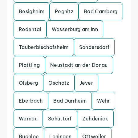
Besigheim
Pegnitz
Bad Camberg
Rodental
Wasserburg am Inn
Tauberbischofsheim
Sandersdorf
Plattling
Neustadt an der Donau
Olsberg
Oschatz
Jever
Eberbach
Bad Durrheim
Wehr
Wernau
Schuttorf
Zehdenick
Buchloe
Loningen
Ottweiler