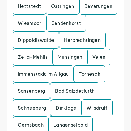
Hettstedt
Ostringen
Beverungen
Wiesmoor
Sendenhorst
Dippoldiswalde
Herbrechtingen
Zella-Mehlis
Munsingen
Velen
Immenstadt im Allgau
Tornesch
Sassenberg
Bad Salzdetfurth
Schneeberg
Dinklage
Wilsdruff
Gernsbach
Langenselbold