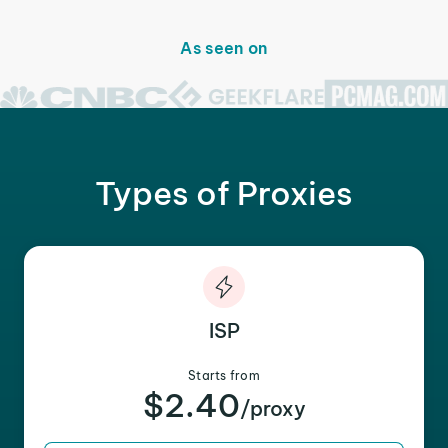
As seen on
Types of Proxies
ISP
Starts from
$2.40
/proxy