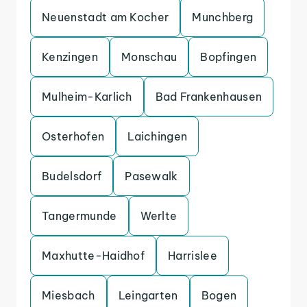
Neuenstadt am Kocher
Munchberg
Kenzingen
Monschau
Bopfingen
Mulheim-Karlich
Bad Frankenhausen
Osterhofen
Laichingen
Budelsdorf
Pasewalk
Tangermunde
Werlte
Maxhutte-Haidhof
Harrislee
Miesbach
Leingarten
Bogen