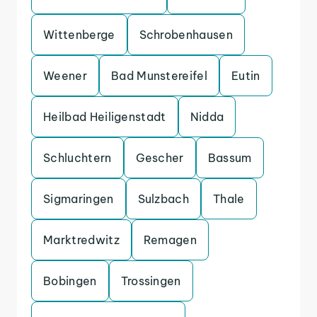
Wittenberge
Schrobenhausen
Weener
Bad Munstereifel
Eutin
Heilbad Heiligenstadt
Nidda
Schluchtern
Gescher
Bassum
Sigmaringen
Sulzbach
Thale
Marktredwitz
Remagen
Bobingen
Trossingen