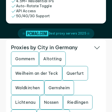
4.5M+ Residential IPs
Auto-Rotate Toggle
API Access
5G/4G/3G Support
Best proxy servers 2025
Proxies by City in Germany
Gommern
Altotting
Weilheim an der Teck
Querfurt
Waldkirchen
Gernsheim
Lichtenau
Nossen
Riedlingen