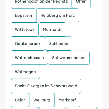
Rothenbach an der Pegnitz
Olfen
Eppstein
Herzberg am Harz
Wittstock
Murrhardt
Quakenbruck
Schleiden
Waltershausen
Schwabmunchen
Wolfhagen
Sankt Georgen im Schwarzwald
Uslar
Weilburg
Markdorf