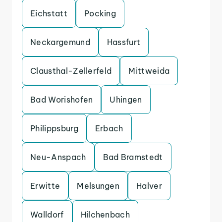
Eichstatt
Pocking
Neckargemund
Hassfurt
Clausthal-Zellerfeld
Mittweida
Bad Worishofen
Uhingen
Philippsburg
Erbach
Neu-Anspach
Bad Bramstedt
Erwitte
Melsungen
Halver
Walldorf
Hilchenbach