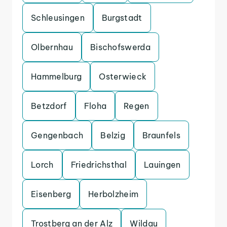
Schleusingen
Burgstadt
Olbernhau
Bischofswerda
Hammelburg
Osterwieck
Betzdorf
Floha
Regen
Gengenbach
Belzig
Braunfels
Lorch
Friedrichsthal
Lauingen
Eisenberg
Herbolzheim
Trostberg an der Alz
Wildau