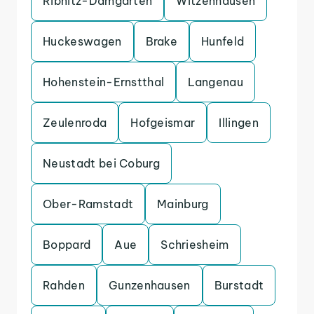
Ribnitz-Damgarten
Witzenhausen
Huckeswagen
Brake
Hunfeld
Hohenstein-Ernstthal
Langenau
Zeulenroda
Hofgeismar
Illingen
Neustadt bei Coburg
Ober-Ramstadt
Mainburg
Boppard
Aue
Schriesheim
Rahden
Gunzenhausen
Burstadt