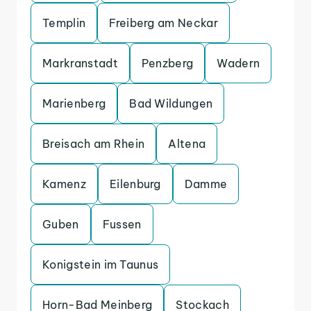
Templin
Freiberg am Neckar
Markranstadt
Penzberg
Wadern
Marienberg
Bad Wildungen
Breisach am Rhein
Altena
Kamenz
Eilenburg
Damme
Guben
Fussen
Konigstein im Taunus
Horn-Bad Meinberg
Stockach