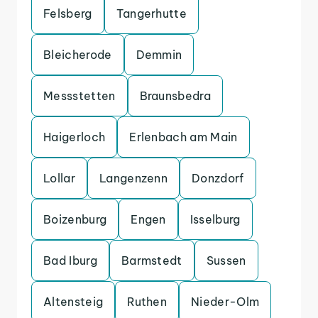
Felsberg
Tangerhutte
Bleicherode
Demmin
Messstetten
Braunsbedra
Haigerloch
Erlenbach am Main
Lollar
Langenzenn
Donzdorf
Boizenburg
Engen
Isselburg
Bad Iburg
Barmstedt
Sussen
Altensteig
Ruthen
Nieder-Olm