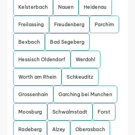
Kelsterbach
Nauen
Heidenau
Freilassing
Freudenberg
Parchim
Bexbach
Bad Segeberg
Hessisch Oldendorf
Werdohl
Worth am Rhein
Schkeuditz
Grossenhain
Garching bei Munchen
Moosburg
Schwalmstadt
Forst
Radeberg
Alzey
Oberasbach