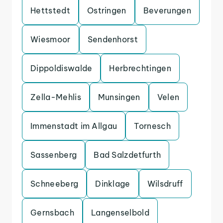
Hettstedt
Ostringen
Beverungen
Wiesmoor
Sendenhorst
Dippoldiswalde
Herbrechtingen
Zella-Mehlis
Munsingen
Velen
Immenstadt im Allgau
Tornesch
Sassenberg
Bad Salzdetfurth
Schneeberg
Dinklage
Wilsdruff
Gernsbach
Langenselbold