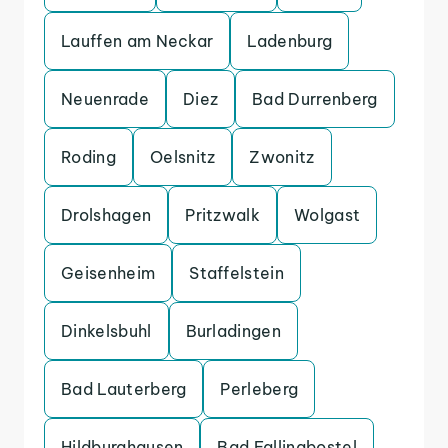
Lauffen am Neckar
Ladenburg
Neuenrade
Diez
Bad Durrenberg
Roding
Oelsnitz
Zwonitz
Drolshagen
Pritzwalk
Wolgast
Geisenheim
Staffelstein
Dinkelsbuhl
Burladingen
Bad Lauterberg
Perleberg
Hildburghausen
Bad Fallingbostel