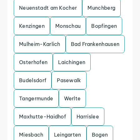
Neuenstadt am Kocher
Munchberg
Kenzingen
Monschau
Bopfingen
Mulheim-Karlich
Bad Frankenhausen
Osterhofen
Laichingen
Budelsdorf
Pasewalk
Tangermunde
Werlte
Maxhutte-Haidhof
Harrislee
Miesbach
Leingarten
Bogen