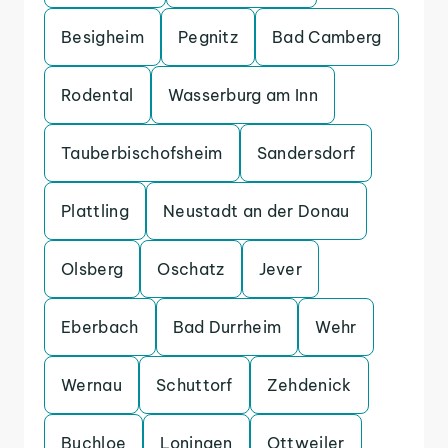
Besigheim
Pegnitz
Bad Camberg
Rodental
Wasserburg am Inn
Tauberbischofsheim
Sandersdorf
Plattling
Neustadt an der Donau
Olsberg
Oschatz
Jever
Eberbach
Bad Durrheim
Wehr
Wernau
Schuttorf
Zehdenick
Buchloe
Loningen
Ottweiler