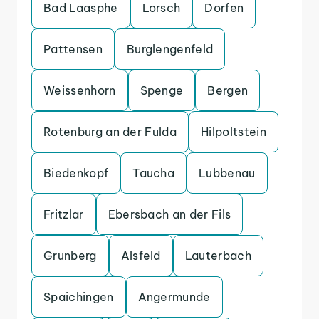
Bad Laasphe
Lorsch
Dorfen
Pattensen
Burglengenfeld
Weissenhorn
Spenge
Bergen
Rotenburg an der Fulda
Hilpoltstein
Biedenkopf
Taucha
Lubbenau
Fritzlar
Ebersbach an der Fils
Grunberg
Alsfeld
Lauterbach
Spaichingen
Angermunde