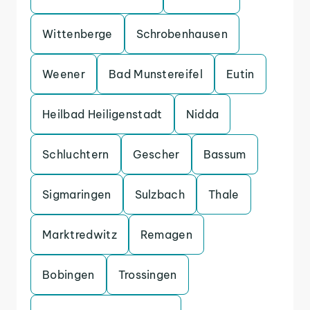
Wittenberge
Schrobenhausen
Weener
Bad Munstereifel
Eutin
Heilbad Heiligenstadt
Nidda
Schluchtern
Gescher
Bassum
Sigmaringen
Sulzbach
Thale
Marktredwitz
Remagen
Bobingen
Trossingen