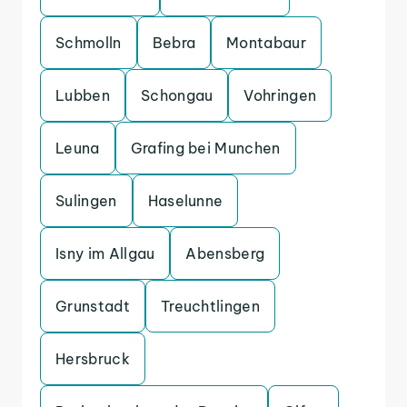
Schmolln
Bebra
Montabaur
Lubben
Schongau
Vohringen
Leuna
Grafing bei Munchen
Sulingen
Haselunne
Isny im Allgau
Abensberg
Grunstadt
Treuchtlingen
Hersbruck