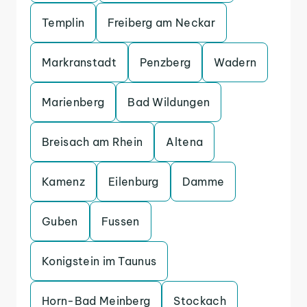
Templin
Freiberg am Neckar
Markranstadt
Penzberg
Wadern
Marienberg
Bad Wildungen
Breisach am Rhein
Altena
Kamenz
Eilenburg
Damme
Guben
Fussen
Konigstein im Taunus
Horn-Bad Meinberg
Stockach