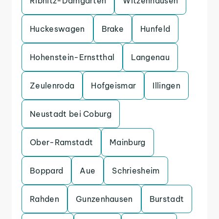
Ribnitz-Damgarten
Witzenhausen
Huckeswagen
Brake
Hunfeld
Hohenstein-Ernstthal
Langenau
Zeulenroda
Hofgeismar
Illingen
Neustadt bei Coburg
Ober-Ramstadt
Mainburg
Boppard
Aue
Schriesheim
Rahden
Gunzenhausen
Burstadt