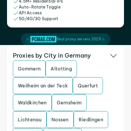
4.5M+ Residential IPs
Auto-Rotate Toggle
API Access
5G/4G/3G Support
Best proxy servers 2025
Proxies by City in Germany
Gommern
Altotting
Weilheim an der Teck
Querfurt
Waldkirchen
Gernsheim
Lichtenau
Nossen
Riedlingen