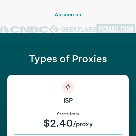
As seen on
Types of Proxies
ISP
Starts from
$2.40
/proxy