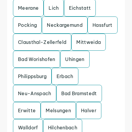
Meerane
Lich
Eichstatt
Pocking
Neckargemund
Hassfurt
Clausthal-Zellerfeld
Mittweida
Bad Worishofen
Uhingen
Philippsburg
Erbach
Neu-Anspach
Bad Bramstedt
Erwitte
Melsungen
Halver
Walldorf
Hilchenbach