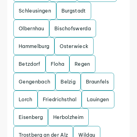
Schleusingen
Burgstadt
Olbernhau
Bischofswerda
Hammelburg
Osterwieck
Betzdorf
Floha
Regen
Gengenbach
Belzig
Braunfels
Lorch
Friedrichsthal
Lauingen
Eisenberg
Herbolzheim
Trostberg an der Alz
Wildau