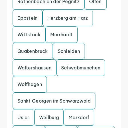
Rothenbach an der Pegnitz
Olfen
Eppstein
Herzberg am Harz
Wittstock
Murrhardt
Quakenbruck
Schleiden
Waltershausen
Schwabmunchen
Wolfhagen
Sankt Georgen im Schwarzwald
Uslar
Weilburg
Markdorf