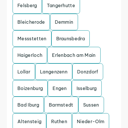
Felsberg
Tangerhutte
Bleicherode
Demmin
Messstetten
Braunsbedra
Haigerloch
Erlenbach am Main
Lollar
Langenzenn
Donzdorf
Boizenburg
Engen
Isselburg
Bad Iburg
Barmstedt
Sussen
Altensteig
Ruthen
Nieder-Olm