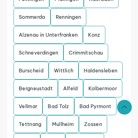
Sommerda
Renningen
Alzenau in Unterfranken
Konz
Schneverdingen
Crimmitschau
Burscheid
Wittlich
Haldensleben
Bergneustadt
Alfeld
Kolbermoor
Vellmar
Bad Tolz
Bad Pyrmont
Tettnang
Mullheim
Zossen