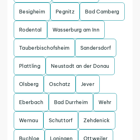
Besigheim
Pegnitz
Bad Camberg
Rodental
Wasserburg am Inn
Tauberbischofsheim
Sandersdorf
Plattling
Neustadt an der Donau
Olsberg
Oschatz
Jever
Eberbach
Bad Durrheim
Wehr
Wernau
Schuttorf
Zehdenick
Buchloe
Loningen
Ottweiler