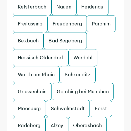
Kelsterbach
Nauen
Heidenau
Freilassing
Freudenberg
Parchim
Bexbach
Bad Segeberg
Hessisch Oldendorf
Werdohl
Worth am Rhein
Schkeuditz
Grossenhain
Garching bei Munchen
Moosburg
Schwalmstadt
Forst
Radeberg
Alzey
Oberasbach