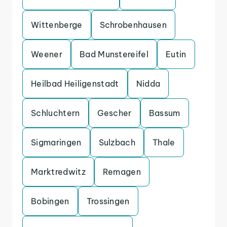
Wittenberge
Schrobenhausen
Weener
Bad Munstereifel
Eutin
Heilbad Heiligenstadt
Nidda
Schluchtern
Gescher
Bassum
Sigmaringen
Sulzbach
Thale
Marktredwitz
Remagen
Bobingen
Trossingen