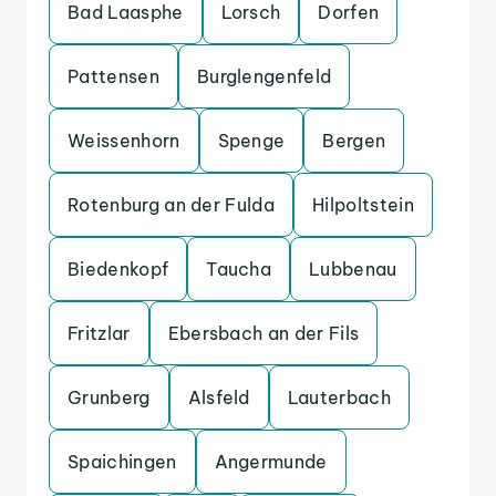
Bad Laasphe
Lorsch
Dorfen
Pattensen
Burglengenfeld
Weissenhorn
Spenge
Bergen
Rotenburg an der Fulda
Hilpoltstein
Biedenkopf
Taucha
Lubbenau
Fritzlar
Ebersbach an der Fils
Grunberg
Alsfeld
Lauterbach
Spaichingen
Angermunde