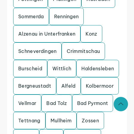
Sommerda
Renningen
Alzenau in Unterfranken
Konz
Schneverdingen
Crimmitschau
Burscheid
Wittlich
Haldensleben
Bergneustadt
Alfeld
Kolbermoor
Vellmar
Bad Tolz
Bad Pyrmont
Tettnang
Mullheim
Zossen