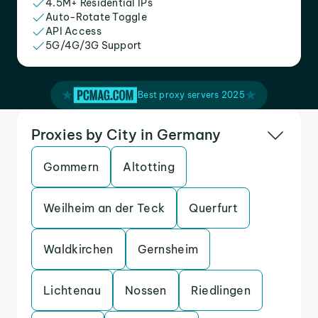
4.5M+ Residential IPs
Auto-Rotate Toggle
API Access
5G/4G/3G Support
Best proxy servers 2025
Proxies by City in Germany
Gommern
Altotting
Weilheim an der Teck
Querfurt
Waldkirchen
Gernsheim
Lichtenau
Nossen
Riedlingen