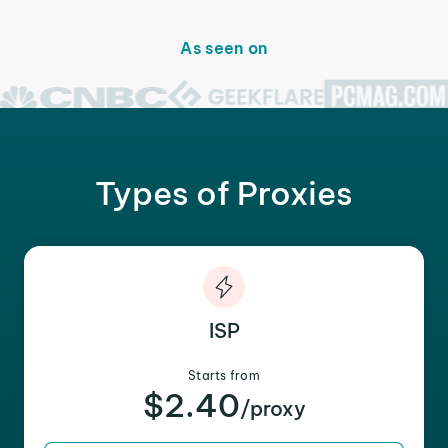
As seen on
Types of Proxies
ISP
Starts from
$2.40
/proxy