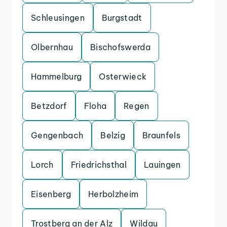
Schleusingen
Burgstadt
Olbernhau
Bischofswerda
Hammelburg
Osterwieck
Betzdorf
Floha
Regen
Gengenbach
Belzig
Braunfels
Lorch
Friedrichsthal
Lauingen
Eisenberg
Herbolzheim
Trostberg an der Alz
Wildau