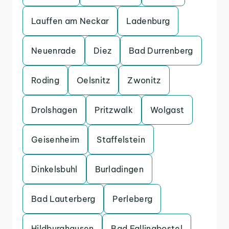
Lauffen am Neckar
Ladenburg
Neuenrade
Diez
Bad Durrenberg
Roding
Oelsnitz
Zwonitz
Drolshagen
Pritzwalk
Wolgast
Geisenheim
Staffelstein
Dinkelsbuhl
Burladingen
Bad Lauterberg
Perleberg
Hildburghausen
Bad Fallingbostel