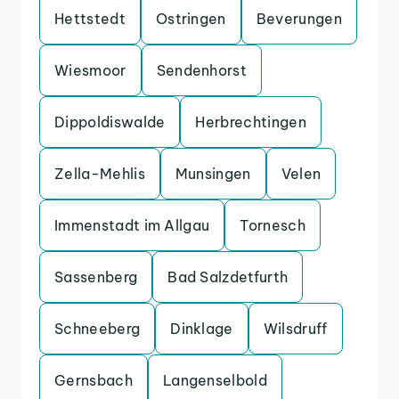
Hettstedt
Ostringen
Beverungen
Wiesmoor
Sendenhorst
Dippoldiswalde
Herbrechtingen
Zella-Mehlis
Munsingen
Velen
Immenstadt im Allgau
Tornesch
Sassenberg
Bad Salzdetfurth
Schneeberg
Dinklage
Wilsdruff
Gernsbach
Langenselbold