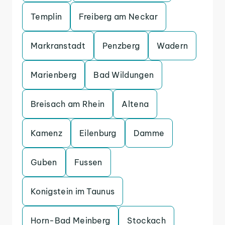
Templin
Freiberg am Neckar
Markranstadt
Penzberg
Wadern
Marienberg
Bad Wildungen
Breisach am Rhein
Altena
Kamenz
Eilenburg
Damme
Guben
Fussen
Konigstein im Taunus
Horn-Bad Meinberg
Stockach