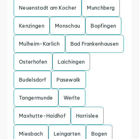
Neuenstadt am Kocher
Munchberg
Kenzingen
Monschau
Bopfingen
Mulheim-Karlich
Bad Frankenhausen
Osterhofen
Laichingen
Budelsdorf
Pasewalk
Tangermunde
Werlte
Maxhutte-Haidhof
Harrislee
Miesbach
Leingarten
Bogen