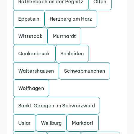
Rothenbach an der Pegnitz
Olfen
Eppstein
Herzberg am Harz
Wittstock
Murrhardt
Quakenbruck
Schleiden
Waltershausen
Schwabmunchen
Wolfhagen
Sankt Georgen im Schwarzwald
Uslar
Weilburg
Markdorf