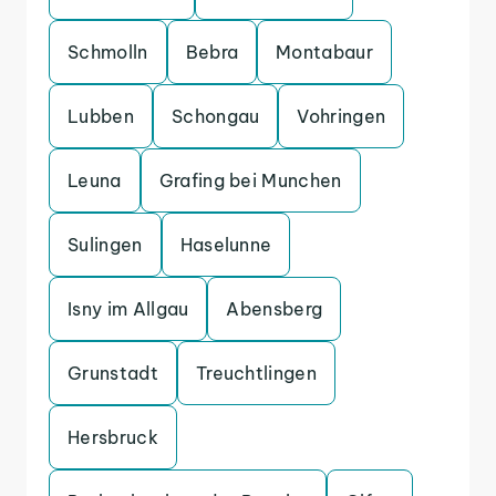
Schmolln
Bebra
Montabaur
Lubben
Schongau
Vohringen
Leuna
Grafing bei Munchen
Sulingen
Haselunne
Isny im Allgau
Abensberg
Grunstadt
Treuchtlingen
Hersbruck