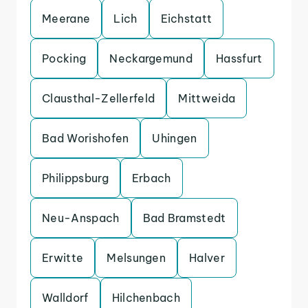
Meerane
Lich
Eichstatt
Pocking
Neckargemund
Hassfurt
Clausthal-Zellerfeld
Mittweida
Bad Worishofen
Uhingen
Philippsburg
Erbach
Neu-Anspach
Bad Bramstedt
Erwitte
Melsungen
Halver
Walldorf
Hilchenbach