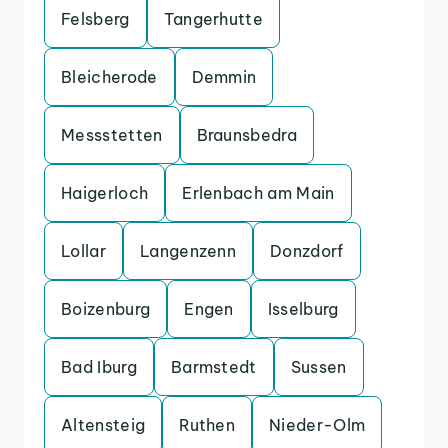
Felsberg
Tangerhutte
Bleicherode
Demmin
Messstetten
Braunsbedra
Haigerloch
Erlenbach am Main
Lollar
Langenzenn
Donzdorf
Boizenburg
Engen
Isselburg
Bad Iburg
Barmstedt
Sussen
Altensteig
Ruthen
Nieder-Olm