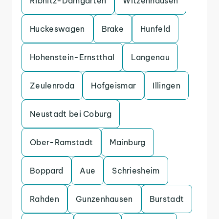
Ribnitz-Damgarten
Witzenhausen
Huckeswagen
Brake
Hunfeld
Hohenstein-Ernstthal
Langenau
Zeulenroda
Hofgeismar
Illingen
Neustadt bei Coburg
Ober-Ramstadt
Mainburg
Boppard
Aue
Schriesheim
Rahden
Gunzenhausen
Burstadt