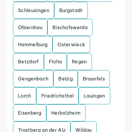
Schleusingen
Burgstadt
Olbernhau
Bischofswerda
Hammelburg
Osterwieck
Betzdorf
Floha
Regen
Gengenbach
Belzig
Braunfels
Lorch
Friedrichsthal
Lauingen
Eisenberg
Herbolzheim
Trostberg an der Alz
Wildau