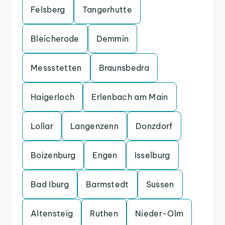
Felsberg
Tangerhutte
Bleicherode
Demmin
Messstetten
Braunsbedra
Haigerloch
Erlenbach am Main
Lollar
Langenzenn
Donzdorf
Boizenburg
Engen
Isselburg
Bad Iburg
Barmstedt
Sussen
Altensteig
Ruthen
Nieder-Olm