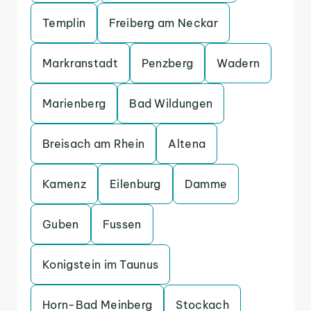
Templin
Freiberg am Neckar
Markranstadt
Penzberg
Wadern
Marienberg
Bad Wildungen
Breisach am Rhein
Altena
Kamenz
Eilenburg
Damme
Guben
Fussen
Konigstein im Taunus
Horn-Bad Meinberg
Stockach