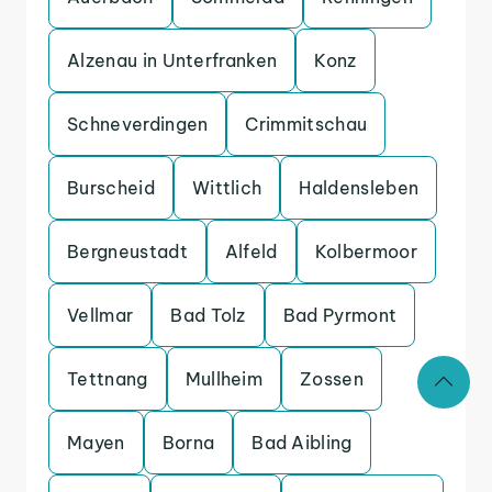
Alzenau in Unterfranken
Konz
Schneverdingen
Crimmitschau
Burscheid
Wittlich
Haldensleben
Bergneustadt
Alfeld
Kolbermoor
Vellmar
Bad Tolz
Bad Pyrmont
Tettnang
Mullheim
Zossen
Mayen
Borna
Bad Aibling