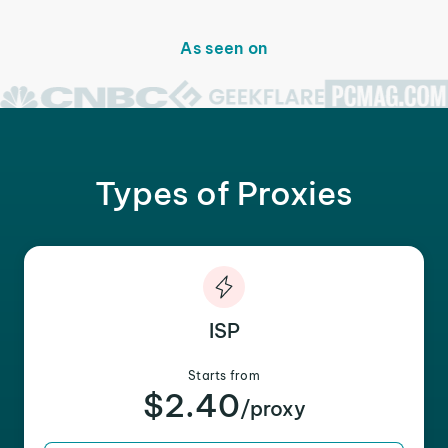
As seen on
Types of Proxies
ISP
Starts from
$2.40
/proxy