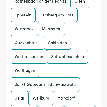
Rothenbach an der Pegnitz
Olfen
Eppstein
Herzberg am Harz
Wittstock
Murrhardt
Quakenbruck
Schleiden
Waltershausen
Schwabmunchen
Wolfhagen
Sankt Georgen im Schwarzwald
Uslar
Weilburg
Markdorf