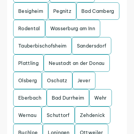
Besigheim
Pegnitz
Bad Camberg
Rodental
Wasserburg am Inn
Tauberbischofsheim
Sandersdorf
Plattling
Neustadt an der Donau
Olsberg
Oschatz
Jever
Eberbach
Bad Durrheim
Wehr
Wernau
Schuttorf
Zehdenick
Buchloe
Loningen
Ottweiler