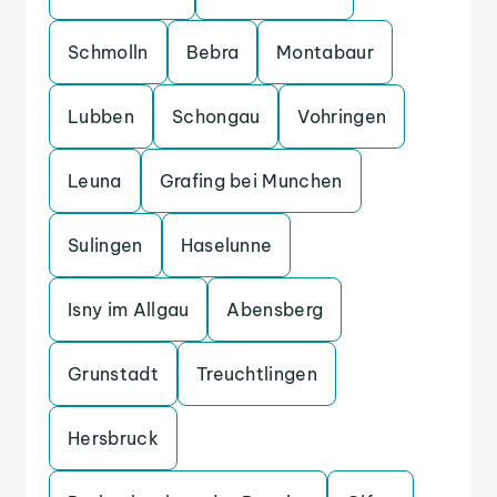
Schmolln
Bebra
Montabaur
Lubben
Schongau
Vohringen
Leuna
Grafing bei Munchen
Sulingen
Haselunne
Isny im Allgau
Abensberg
Grunstadt
Treuchtlingen
Hersbruck