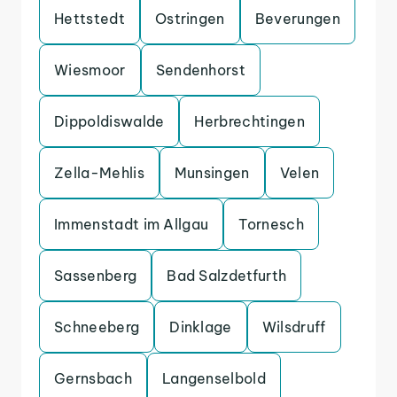
Hettstedt
Ostringen
Beverungen
Wiesmoor
Sendenhorst
Dippoldiswalde
Herbrechtingen
Zella-Mehlis
Munsingen
Velen
Immenstadt im Allgau
Tornesch
Sassenberg
Bad Salzdetfurth
Schneeberg
Dinklage
Wilsdruff
Gernsbach
Langenselbold