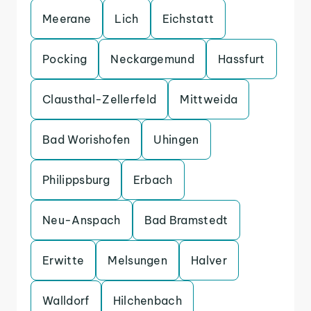
Meerane
Lich
Eichstatt
Pocking
Neckargemund
Hassfurt
Clausthal-Zellerfeld
Mittweida
Bad Worishofen
Uhingen
Philippsburg
Erbach
Neu-Anspach
Bad Bramstedt
Erwitte
Melsungen
Halver
Walldorf
Hilchenbach