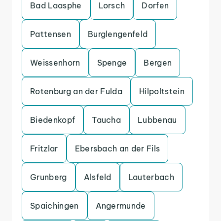
Bad Laasphe
Lorsch
Dorfen
Pattensen
Burglengenfeld
Weissenhorn
Spenge
Bergen
Rotenburg an der Fulda
Hilpoltstein
Biedenkopf
Taucha
Lubbenau
Fritzlar
Ebersbach an der Fils
Grunberg
Alsfeld
Lauterbach
Spaichingen
Angermunde