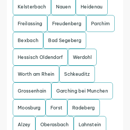
Kelsterbach
Nauen
Heidenau
Freilassing
Freudenberg
Parchim
Bexbach
Bad Segeberg
Hessisch Oldendorf
Werdohl
Worth am Rhein
Schkeuditz
Grossenhain
Garching bei Munchen
Moosburg
Forst
Radeberg
Alzey
Oberasbach
Lahnstein