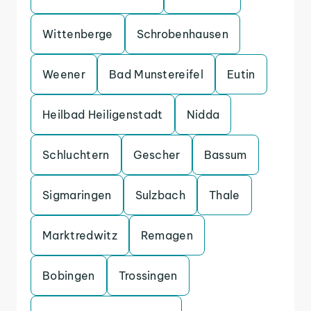
Wittenberge
Schrobenhausen
Weener
Bad Munstereifel
Eutin
Heilbad Heiligenstadt
Nidda
Schluchtern
Gescher
Bassum
Sigmaringen
Sulzbach
Thale
Marktredwitz
Remagen
Bobingen
Trossingen