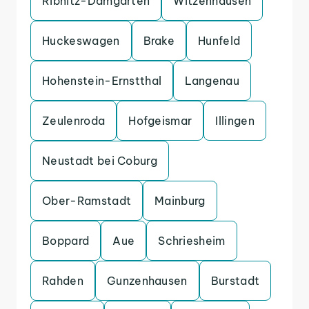
Ribnitz-Damgarten
Witzenhausen
Huckeswagen
Brake
Hunfeld
Hohenstein-Ernstthal
Langenau
Zeulenroda
Hofgeismar
Illingen
Neustadt bei Coburg
Ober-Ramstadt
Mainburg
Boppard
Aue
Schriesheim
Rahden
Gunzenhausen
Burstadt