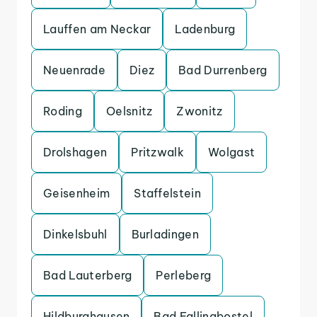
Lauffen am Neckar
Ladenburg
Neuenrade
Diez
Bad Durrenberg
Roding
Oelsnitz
Zwonitz
Drolshagen
Pritzwalk
Wolgast
Geisenheim
Staffelstein
Dinkelsbuhl
Burladingen
Bad Lauterberg
Perleberg
Hildburghausen
Bad Fallingbostel