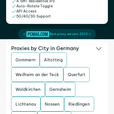
4.5M+ Residential IPs
Auto-Rotate Toggle
API Access
5G/4G/3G Support
Best proxy servers 2025
Proxies by City in Germany
Gommern
Altotting
Weilheim an der Teck
Querfurt
Waldkirchen
Gernsheim
Lichtenau
Nossen
Riedlingen