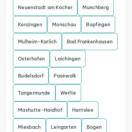
Neuenstadt am Kocher
Munchberg
Kenzingen
Monschau
Bopfingen
Mulheim-Karlich
Bad Frankenhausen
Osterhofen
Laichingen
Budelsdorf
Pasewalk
Tangermunde
Werlte
Maxhutte-Haidhof
Harrislee
Miesbach
Leingarten
Bogen